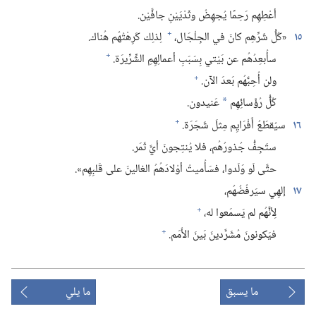
أعْطِهِم رَحِمًا يُجهِضُ وثَدْيَيْنِ جافَّيْن.‏
+
١٥
«كُلُّ شَرِّهِم كانَ في الجِلْجَال،‏
لِذلِك كَرِهْتُهُم هُناك.‏
+
سأُبعِدُهُم عن بَيْتي بِسَبَبِ أعمالِهِمِ الشِّرِّيرَة.‏
+
ولن أُحِبَّهُم بَعدَ الآن.‏
كُلُّ رُؤَسائِهِم
عَنيدون.‏
*
+
١٦
سيُقطَعُ أَفْرَايِم مِثلَ شَجَرَة.‏
ستَجِفُّ جُذورُهُم،‏ فلا يُنتِجونَ أيَّ ثَمَر.‏
حتَّى لَو وَلَدوا،‏ فسَأُميتُ أوْلادَهُمُ الغالينَ على قَلبِهِم».‏
١٧
إلهِي سيَرفُضُهُم،‏
+
لِأنَّهُم لم يَسمَعوا له،‏
+
فيَكونونَ مُشَرَّدينَ بَينَ الأُمَم.‏
ما يسبق
ما يلي