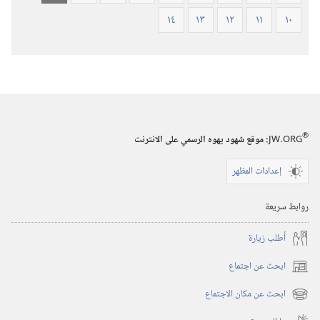
١٤
١٣
١٢
١١
١٠
®
JW.ORG
:‏ موقع شهود يهوه الرسمي على الانترنت
إعدادات المظهر
روابط سريعة
أُطلب زيارة
ابحث عن اجتماع
(يفتح
نافذة
ابحث عن مكان الاجتماع
(يفتح
جديدة)
نافذة