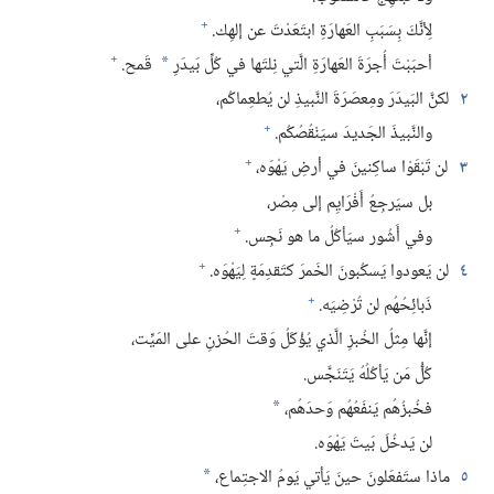
+
لِأنَّكَ بِسَبَبِ العَهارَةِ ابتَعَدْتَ عن إلهِك.‏
+
أحبَبْتَ أُجرَةَ العَهارَةِ الَّتي نِلتَها في كُلِّ بَيدَرِ
قَمح.‏
*
٢
لكنَّ البَيدَرَ ومِعصَرَةَ النَّبيذِ لن يُطعِماكُم،‏
+
والنَّبيذَ الجَديدَ سيَنْقُصُكُم.‏
+
٣
لن تَبْقَوْا ساكِنينَ في أرضِ يَهْوَه،‏
بل سيَرجِعُ أَفْرَايِم إلى مِصْر،‏
+
وفي أَشُور سيَأكُلُ ما هو نَجِس.‏
+
٤
لن يَعودوا يَسكُبونَ الخَمرَ كتَقدِمَةٍ لِيَهْوَه.‏
+
ذَبائِحُهُم لن تُرْضِيَه.‏
إنَّها مِثلُ الخُبزِ الَّذي يُؤْكَلُ وَقتَ الحُزنِ على المَيِّت،‏
كُلُّ مَن يَأكُلُهُ يَتَنَجَّس.‏
فخُبزُهُم يَنفَعُهُم وَحدَهُم،‏
*
لن يَدخُلَ بَيتَ يَهْوَه.‏
٥
ماذا ستَفعَلونَ حينَ يَأتي يَومُ الاجتِماع،‏
*