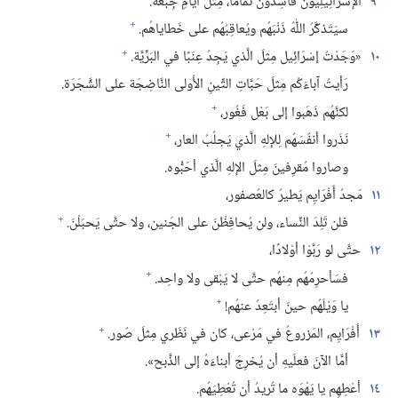
٩
الإسْرَائِيلِيُّونَ فاسِدونَ تَمامًا،‏ مِثلَ أيَّامِ جِبْعَة.‏
+
سيَتَذكَّرُ اللّٰهُ ذَنْبَهُم ويُعاقِبُهُم على خَطاياهُم.‏
+
١٠
«وَجَدْتُ إسْرَائِيل مِثلَ الَّذي يَجِدُ عِنَبًا في البَرِّيَّة.‏
رَأيتُ آباءَكُم مِثلَ حَبَّاتِ التِّينِ الأُولى النَّاضِجَة على الشَّجَرَة.‏
+
لكنَّهُم ذَهَبوا إلى بَعْل فَغُور،‏
+
نَذَروا أنفُسَهُم لِلإلهِ الَّذي يَجلُبُ العار،‏
وصاروا مُقرِفينَ مِثلَ الإلهِ الَّذي أحَبُّوه.‏
١١
مَجدُ أَفْرَايِم يَطيرُ كالعُصفور،‏
+
فلن تَلِدَ النِّساء،‏ ولن يُحافِظْنَ على الجَنين،‏ ولا حتَّى يَحبَلْنَ.‏
١٢
حتَّى لو رَبَّوْا أوْلادًا،‏
+
فسَأحرِمُهُم مِنهُم حتَّى لا يَبْقى ولا واحِد.‏
+
يا وَيْلَهُم حينَ أبتَعِدُ عنهُم!‏
+
١٣
أَفْرَايِم،‏ المَزروعُ في مَرْعى،‏ كان في نَظَري مِثلَ صُور.‏
أمَّا الآنَ فعلَيهِ أن يُخرِجَ أبناءَهُ إلى الذَّبح».‏
١٤
أعْطِهِم يا يَهْوَه ما تُريدُ أن تُعْطِيَهُم.‏