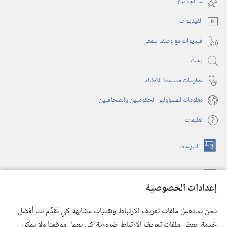
ما الجديد؟‏
جديدة)
الفيديوات
فيديوات مع وصف سمعي
بحث
معلومات مساعِدة للأطباء
معلومات للمسؤولين الحكوميين والصحافيين
تعليمات
التبرعات
(يفتح
نافذة
جديدة)
مكتبة برج المراقبة الالكترونية
™
(يفتح
إعدادات الخصوصية
نافذة
JW Hub
جديدة)
(يفتح
نحن نستعمل ملفات تعريف الارتباط وتقنيات مشابهة كي نُقدِّم لك أفضل
نافذة
®
خدمة. بعض ملفات تعريف الارتباط ضرورية كي يعمل موقعنا ولا يمكن
تطبيق
JW Library