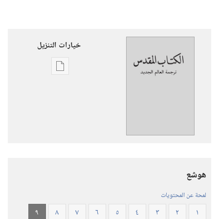
خيارات التنزيل
خيارات
تنزيل
الاصدارات
ترجمة
العالم
الجديد
للكتاب
المقدس
هوشع
(‏الطبعة
المنقحة
لمحة عن المحتويات
٢٠١٩)‏
٩
٨
٧
٦
٥
٤
٣
٢
١