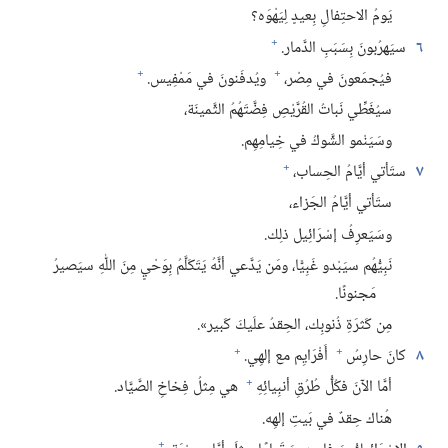
يَومُ الاحتِفالِ بِعيدٍ لِيَهْوَه؟‏
+
٦
سيَهرُبونَ بِسَبَبِ الدَّمار.‏
+
+
فيُجمَعونَ في مِصْر،‏
ويُدفَنونَ في مَمْفِيس.‏
سيُغَطِّي نَباتُ القُرَّيْصِ فِضَّتَهُمُ الثَّمينَة،‏
وسَيَنْمو الشَّوكُ في خِيامِهِم.‏
+
٧
ستَأتي أيَّامُ الحِساب،‏
ستَأتي أيَّامُ الجَزاء،‏
وسَيَعرِفُ إسْرَائِيل ذلِك.‏
نَبِيُّهُم سيَبْدو غَبِيًّا،‏ ومَن يَدَّعي أنَّهُ يَتَكَلَّمُ بِوَحْيٍ مِنَ اللّٰهِ سيَصيرُ
مَجنونًا.‏
مِن كَثرَةِ ذُنوبِك،‏ الحِقدُ علَيكَ كَبير».‏
+
+
٨
كانَ حارِسُ
أَفْرَايِم مع إلهِي.‏
+
أمَّا الآنَ فكُلُّ طُرُقِ أنبِيائِهِ
هي مِثلُ فِخاخِ الصَّيَّاد.‏
هُناك حِقدٌ في بَيتِ إلهِه.‏
+