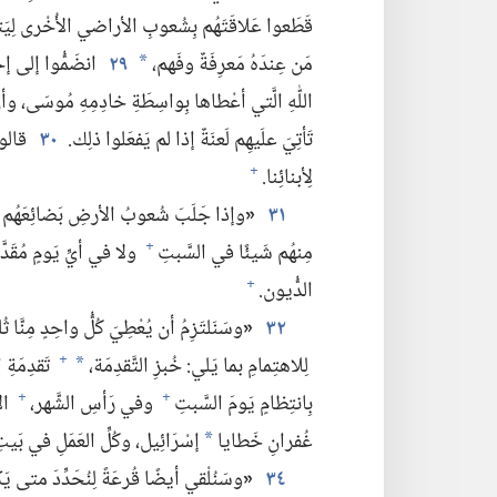
قَطَعوا عَلاقَتَهُم بِشُعوبِ الأراضي الأُخْرى لِيَتبَ
مَن عِندَهُ مَعرِفَةٌ وفَهم،‏
٢٩
انضَمُّوا إلى إخو
*
اللّٰهِ الَّتي أعْطاها بِواسِطَةِ خادِمِهِ مُوسَى،‏ وأن
تَأتِيَ علَيهِم لَعنَةٌ إذا لم يَفعَلوا ذلِك.‏
٣٠
قالوا:
لِأبنائِنا.‏
+
٣١
«
وإذا جَلَبَ شُعوبُ الأرضِ بَضائِعَهُم وك
مِنهُم شَيئًا في السَّبتِ
ولا في أيِّ يَومٍ مُقَدّ
+
الدُّيون.‏
+
٣٢
«
وسَنَلتَزِمُ أن يُعْطِيَ كُلُّ واحِدٍ مِنَّا 
لِلاهتِمامِ بما يَلي:‏ خُبزِ التَّقدِمَة،‏
تَقدِمَةِ ا
+
*
بِانتِظامٍ يَومَ السَّبتِ
وفي رَأسِ الشَّهر،‏
الأ
+
+
غُفرانِ خَطايا
إسْرَائِيل،‏ وكُلِّ العَمَلِ في بَيتِ 
*
٣٤
«
وسَنُلْقي أيضًا قُرعَةً لِنُحَدِّدَ متى يَكون