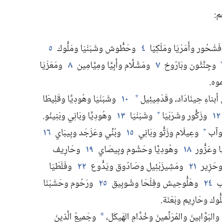
:‏
شْحُور وأَمَرْيَا ومَلْكِيَا
٤
وحَطُّوش وشَبَنْيَا ومَلُّوك
٥
وجِنَّثُون وبَارُوخ
٧
ومَشُلَّام وأَبِيَّا ومِيَّامِين
٨
ومَعَزْيَا
موه.‏
ن أبناءِ حِينَادَاد،‏ وقَدْمِيئِيل
١٠
وشَبَنْيَا وهُودِيَّا وقَلِيطَا
+
١٢
وزَكُّور وشَرَبْيَا
وشَبَنْيَا
١٣
وهُودِيَّا وبَانِي وبَنِينُو.‏
+
ُوآب
وعِيلَام وزَتُّو وبَانِي
١٥
وبُنِّي وعَزْجَد وبِيبَاي
١٦
+
 وعَزُّور
١٨
وهُودِيَّا وحَشُوم وبِيصَاي
١٩
وحَارِيف
وحَزِير
٢١
ومَشِيزَبْئِيل وصَادُوق ويَدُّوع
٢٢
وفَلَطْيَا
ب
٢٤
وهَلُّوحِيش وفِلْحَا وشُوبِيق
٢٥
ورَحُوم وحَشَبْنَا
ُوك وحَارِيم وبَعْنَة.‏
البَوَّابينَ والمُرَنِّمينَ وخُدَّامِ الهَيكَل،‏
وجَميعُ الَّذينَ
*