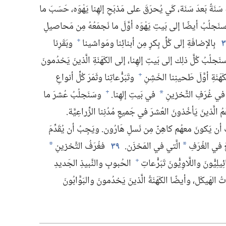
ة سَنَةً بَعدَ سَنَة،‏ كَي يُحرَقَ على مَذبَحِ إلهِنا يَهْوَه،‏ حَسَبَ ما
 سنَجلُبُ أيضًا إلى بَيتِ يَهْوَه أوَّلَ ما نَجمَعُهُ مِن مَحاصيلِ
٣
بِالإضافَةِ إلى كُلِّ بِكرٍ مِن أبنائِنا ومَواشينا
وبَقَرِنا
+
لُبُ كُلَّ ذلِك إلى بَيتِ إلهِنا،‏ إلى الكَهَنَةِ الَّذينَ يَخدُمونَ
نَةِ أوَّلَ طَحينِنا الخَشِنِ
وتَبَرُّعاتِنا وثَمَرَ كُلِّ أنواعِ
+
ي غُرَفِ التَّخزينِ
في بَيتِ إلهِنا.‏
وسَنَجلُبُ عُشرَ ما
+
*
 هُمُ الَّذينَ يَأخُذونَ العُشرَ في جَميعِ مُدُنِنا الزِّراعِيَّة.‏
بُ أن يَكونَ معهُم كاهِنٌ مِن نَسلِ هَارُون.‏ ويَجِبُ أن يُقَدِّمَ
 في الغُرَفِ
الَّتي في المَخزَن.‏
٣٩
فغُرَفُ التَّخزينِ
*
*
يُّونَ واللَّاوِيُّونَ تَبَرُّعاتِ
الحُبوبِ والنَّبيذِ الجَديدِ
+
الهَيكَل،‏ وأيضًا الكَهَنَةُ الَّذينَ يَخدُمونَ والبَوَّابُونَ