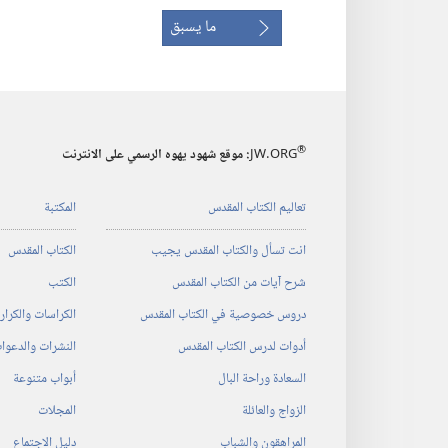
ما يسبق
®
JW.ORG
:‏ موقع شهود يهوه الرسمي على الانترنت
تعاليم الكتاب المقدس
المكتبة
انت تسأل والكتاب المقدس يجيب
الكتاب المقدس
شرح آيات من الكتاب المقدس
الكتب
دروس خصوصية في الكتاب المقدس
الكراسات والكرا
أدوات لدرس الكتاب المقدس
النشرات والدعوا
السعادة وراحة البال
أبواب متنوعة
الزواج والعائلة
المجلات
المراهقون والشباب
دليل الاجتماع