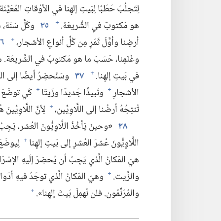
لِتَجلُبَ حَطَبًا لِبَيتِ إلهِنا في الأوْقاتِ المُعَيَّنَ
هو مَكتوبٌ في الشَّريعَة.‏
٣٥
وكُلَّ سَنَة،‏
+
أرضِنا وأوَّلَ ثَمَرٍ مِن كُلِّ أنواعِ الأشجار،‏
٦
+
وغَنَمِنا،‏ حَسَبَ ما هو مَكتوبٌ في الشَّريعَة.‏ سنَج
في بَيتِ إلهِنا.‏
٣٧
وسَنُحضِرُ أيضًا إلى الكَهَ
+
الأشجارِ
ونَبيذًا جَديدًا وزَيتًا
كَي توضَعَ ف
+
+
تُنتِجُهُ أرضُنا إلى اللَّاوِيِّين،‏
لِأنَّ اللَّاوِيِّينَ
+
٣٨
«
وحينَ يَأخُذُ اللَّاوِيُّونَ العُشر،‏ يَجِ
اللَّاوِيُّونَ عُشرَ العُشرِ إلى بَيتِ إلهِنا
لِيوضَعَ
+
هيَ المَكانُ الَّذي يَجِبُ أن يُحضِرَ إلَيهِ الإسْرَائِيلِ
والزَّيت.‏
وهيَ المَكانُ الَّذي توجَدُ فيهِ أدَواتُ 
+
والمُرَنِّمُون.‏ فلن نُهمِلَ بَيتَ إلهِنا».‏
+