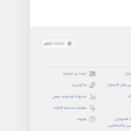
إعدادات المظهر
يارة
ابحث عن اجتماع
(يفتح
نافذة
 مكان الاجتماع
ما الجديد؟‏
جديدة)
ات
فيديوات مع وصف سمعي
معلومات مساعِدة للأطباء
 للمسؤولين
تعليمات
يين والصحافيين