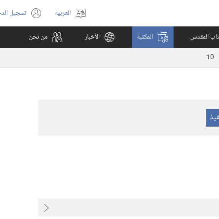
العربية
تسجيل الد
اختر
(يفتح
اللغة
نافذة
كتاب المقدس
المكتبة
الأخبار
من نحن
جديدة)
10