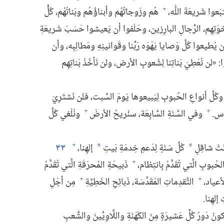
عوا شَريعَةَ اللّٰه،‏
هُم وزَوجاتُهُم وأبناؤُهُم وبَناتُهُم،‏ كُلُّ
+
َتِهِم،‏ الرِّجالِ البارِزين،‏ وحَلَفوا أن يَعيشوا حَسَبَ شَريعَةِ
 يُطيعوا كُلَّ وَصايا يَهْوَه رَبِّنا وقَوانينِهِ ومَطالِبِه،‏ وأن
‏ «لن نُعْطِيَ بَناتِنا لِشُعوبِ الأرض،‏ ولن نَأخُذَ بَناتِهِم
ُلَّ أنواعِ الحُبوبِ لِيَبيعوها يَومَ السَّبت،‏ فلن نَشتَرِيَ
َس.‏
وفي السَّنَةِ السَّابِعَة،‏ سنُريحُ الأرضَ
ونُلْغي كُلَّ
+
+
ثُلثَ شاقِلٍ
كُلَّ سَنَةٍ لِدَعمِ خِدمَةِ بَيتِ
إلهِنا،‏
٣٣
+
*
*
لحُبوبِ الَّتي تُقَدَّمُ بِانتِظام،‏
ذَبيحَةِ المُحرَقَةِ الَّتي تُقَدَّمُ
+
عياد،‏
التَّقدِماتِ المُقَدَّسَة،‏ ذَبائِحِ الخَطِيَّةِ
مِن أجْلِ
+
+
إلهِنا.‏
ُ دَورُ كُلِّ عَشيرَةٍ مِنَ الكَهَنَةِ واللَّاوِيِّينَ والشَّعبِ