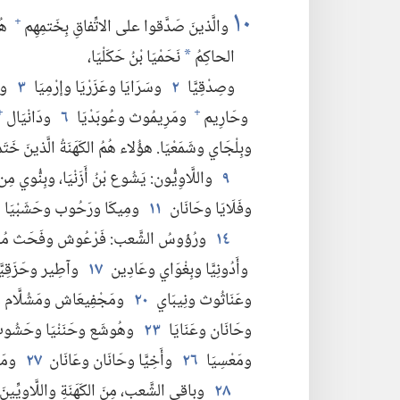
١٠
والَّذينَ صَدَّقوا على الاتِّفاقِ بِخَتمِهِم
هُم
+
الحاكِمُ
نَحَمْيَا بْنُ حَكَلْيَا،‏
*
وصِدْقِيَّا
٢
وسَرَايَا وعَزَرْيَا وإرْمِيَا
٣
وفَ
وحَارِيم
ومَرِيمُوث وعُوبَدْيَا
٦
ودَانْيَال
+
+
وبِلْجَاي وشَمَعْيَا.‏ هؤُلاء هُمُ الكَهَنَةُ الَّذينَ خَتَ
٩
واللَّاوِيُّون:‏ يَشُوع بْنُ أَزَنْيَا،‏ وبِنُّوي مِ
وفَلَايَا وحَانَان
١١
ومِيكَا ورَحُوب وحَشَبْيَا
١٤
ورُؤوسُ الشَّعب:‏ فَرْعُوش وفَحَث م
وأَدُونِيَّا وبِغْوَاي وعَادِين
١٧
وآطِير وحَزَقِيَّا
وعَنَاثُوث ونِيبَاي
٢٠
ومَجْفِيعَاش ومَشُلَّام 
وحَانَان وعَنَايَا
٢٣
وهُوشَع وحَنَنْيَا وحَشُو
ومَعْسِيَا
٢٦
وأَخِيَّا وحَانَان وعَانَان
٢٧
ومَلّ
٢٨
وباقي الشَّعب،‏ مِنَ الكَهَنَةِ واللَّاوِيِّينَ و