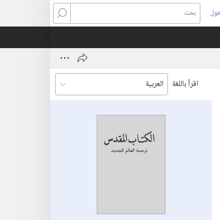
خول
بحث
اقرأ باللغة