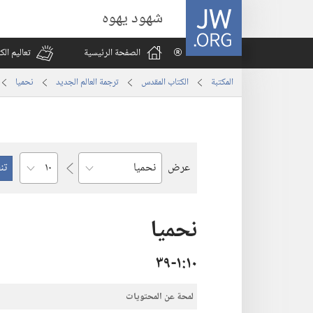
JW.ORG
شهود يهوه
الصفحة الرئيسية
تعاليم ال
المكتبة
الكتاب المقدس
ترجمة العالم الجديد
نحميا
الفصل
عرض
السفر
نحميا
١٠‏:‏١‏-٣٩
لمحة عن المحتويات