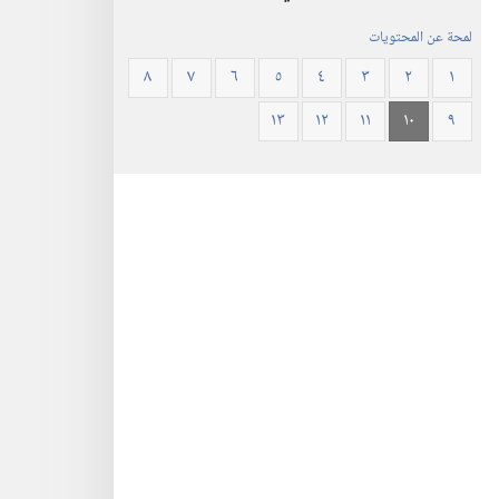
لمحة عن المحتويات
٨
٧
٦
٥
٤
٣
٢
١
١٣
١٢
١١
١٠
٩