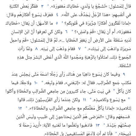
+
قالَ لِلمَشلول:‏ «تَشَجَّعْ يا وَلَدي،‏ خَطاياكَ مَغفورَة».‏
٣
ففَكَّرَ بَعضُ الكَتَبَةِ
في أنفُسِهِم:‏ «هذا الرَّجُلُ يُجَدِّفُ على اللّٰه».‏
٤
فعَرَفَ يَسُوع أفكارَهُم وقال:‏
+
«لِماذا تُفَكِّرونَ أفكارًا شِرِّيرَة في قُلوبِكُم؟‏
٥
ما الأسهَل:‏ أن يُقال:‏ ‹خَطاياكَ
+
مَغفورَة›،‏ أم أن يُقال:‏ ‹قُمْ وامْشِ›؟‏
٦
ولكنْ كَي تَعرِفوا أنَّ ابْنَ الإنسانِ
لَدَيهِ سُلطَةٌ على الأرضِ أن يَغفِرَ الخَطايا .‏.‏.‏»،‏ ثُمَّ قالَ لِلمَشلول:‏ «قُمْ واحمِلْ
+
سَريرَكَ واذهَبْ إلى بَيتِك».‏
٧
فقامَ وذَهَبَ إلى بَيتِه.‏
٨
ولمَّا رَأتِ
الجُموعُ ذلِك،‏ امتَلَأوا بِالرَّهبَةِ ومَجَّدوا اللّٰهَ الَّذي أعْطى البَشَرَ مِثلَ هذِهِ
السُّلطَة.‏
٩
وفيما كانَ يَسُوع ذاهِبًا مِن هُناك،‏ رَأى رَجُلًا اسْمُهُ مَتَّى يَجلِسُ عِندَ
+
مَكتَبِ جَمعِ الضَّرائِب.‏ فقالَ له:‏ «إتبَعْني»،‏ فقامَ وتَبِعَه.‏
١٠
ولاحِقًا،‏ فيما
كانَ يَأكُلُ
في بَيتِ مَتَّى،‏ جاءَ كَثيرونَ مِن جامِعي الضَّرائِبِ والخُطاةِ وأكَلوا
*
+
مع يَسُوع وتَلاميذِه.‏
١١
ولكنْ عِندَما رَأى الفَرِّيسِيُّونَ ذلِك،‏ قالوا
*
+
لِتَلاميذِه:‏ «لِماذا يَأكُلُ مُعَلِّمُكُم مع جامِعي الضَّرائِبِ والخُطاة؟‏».‏
١٢
فسَمِعَهُم وقال:‏ «المَرْضى هُمُ الَّذينَ يَحتاجونَ إلى طَبيبٍ ولَيسَ الَّذينَ
+
صِحَّتُهُم جَيِّدَة.‏
١٣
فاذهَبوا وتَعَلَّموا ما تَعْنيهِ الآيَة:‏ ‹أُريدُ رَحمَةً لا
+
ذَبيحَة›.‏
فأنا لم آتِ لِأدْعُوَ المُستَقيمينَ بلِ الخُطاة».‏