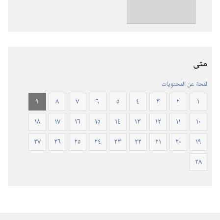
ترجمة
العالم
الجديد
للكتاب
المقدس
متى
(‏الطبعة
المنقحة
لمحة عن المحتويات
٢٠١٩)‏
٩
٨
٧
٦
٥
٤
٣
٢
١
١٨
١٧
١٦
١٥
١٤
١٣
١٢
١١
١٠
٢٧
٢٦
٢٥
٢٤
٢٣
٢٢
٢١
٢٠
١٩
٢٨