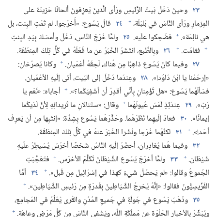
٢٣
وحينَ دَخَلَ بَيتَ الرَّئيسِ ورَأى الَّذينَ يَعزِفونَ ألحانًا حَزينَة على
+
المِزمارِ ورَأى النَّاسَ في بَلبَلَة،‏
٢٤
قالَ يَسُوع:‏ «أُخرُجوا.‏ لم تَمُتِ البِنت،‏ بل
+
هي نائِمَة».‏
فضَحِكوا علَيه.‏
٢٥
ولمَّا خَرَجَ النَّاس،‏ دَخَلَ وأمسَكَ بِيَدِ البِنتِ
+
+
فقامَت.‏
٢٦
وبِالطَّبع،‏ انتَشَرَ الخَبَرُ عن ما فَعَلَهُ في كُلِّ تِلكَ المِنطَقَة.‏
+
٢٧
وفيما كانَ يَسُوع ذاهِبًا مِن هُناك،‏ لَحِقَهُ أعْمَيان.‏
وكانا يَصرُخان:‏
«إرحَمْنا يا ابْنَ دَاوُد!‏».‏
٢٨
وعِندَما دَخَلَ إلى البَيت،‏ أتى إلَيهِ الأعْمَيان.‏
+
فسَألَهُما يَسُوع:‏ «هل تُؤْمِنانِ بِأنِّي أقدِرُ أن أشْفِيَكُما؟‏».‏
أجاباه:‏ «نَعَم يا
+
رَبّ».‏
٢٩
عِندَئِذٍ لَمَسَ عُيونَهُما
وقال:‏ «ستَنالانِ ما تُريدانِهِ لِأنَّ لَدَيكُما
إيمانًا».‏
٣٠
فعادَ إلَيهِما نَظَرُهُما.‏ وحَذَّرَهُما يَسُوع بِشِدَّة:‏ «إنتَبِها مِن أن يَعرِفَ
+
أحَد!‏».‏
٣١
لكنَّهُما خَرَجا ونَشَرا الخَبَرَ عنهُ في كُلِّ تِلكَ المِنطَقَة.‏
٣٢
وفيما هُما يُغادِران،‏ أحضَرَ إلَيهِ النَّاسُ شَخصًا أخرَسَ يُسَيطِرُ علَيهِ
+
+
شَيْطَان.‏
٣٣
ولمَّا أخرَجَ يَسُوع الشَّيْطَانَ تَكَلَّمَ الأخرَس.‏
فتَعَجَّبَتِ
+
الجُموعُ وقالوا:‏ «لم يَحصُلْ شَيءٌ كهذا في إسْرَائِيل مِن قَبل».‏
٣٤
أمَّا
+
الفَرِّيسِيُّونَ فقالوا:‏ «إنَّهُ يُخرِجُ الشَّيَاطِينَ بِقُدرَةٍ مِن رَئيسِ الشَّيَاطِين».‏
٣٥
وذَهَبَ يَسُوع في جَولَةٍ في جَميعِ المُدُنِ والقُرى يُعَلِّمُ في المَجامِع،‏
+
ويُبَشِّرُ بِالأخبارِ الحُلْوَة عن مَملَكَةِ اللّٰه،‏ ويَشْفي النَّاسَ مِن كُلِّ مَرَضٍ وعاهَة.‏