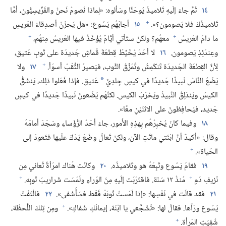
١٤
ثُمَّ جاءَ إلَيهِ تَلاميذُ يُوحَنَّا وسَألوه:‏ «لِماذا نَصومُ نَحنُ والفَرِّيسِيُّون،‏ أمَّا
+
تَلاميذُكَ فلا يَصومون؟‏».‏
١٥
أجابَهُم يَسُوع:‏ «هل يَحزَنُ أصدِقاءُ العَريسِ
+
+
ما دامَ العَريسُ
معهُم؟‏ ولكنْ ستَأتي أيَّامٌ يُؤْخَذُ فيها العَريسُ مِنهُم،‏
وعِندَئِذٍ يَصومون.‏
١٦
لا أحَدَ يُخَيِّطُ قِطعَةَ قُماشٍ جَديدَة على ثَوبٍ عَتيق،‏
+
لِأنَّ القِطعَةَ الجَديدَة تَنكَمِشُ وتُمَزِّقُ الثَّوب،‏ فيَصيرُ الثُّقْبُ أسوَأ.‏
١٧
ولا
يَضَعُ النَّاسُ نَبيذًا جَديدًا في كيسٍ جِلدِيٍّ
عَتيق.‏ فإذا فَعَلوا ذلِك،‏ يَنشَقُّ
*
الكيسُ ويَندَلِقُ النَّبيذُ ويَخرَبُ الكيس.‏ لكنَّهُم يَضَعونَ نَبيذًا جَديدًا في كيسٍ
جَديد،‏ فيُحافِظونَ على الاثنَيْنِ معًا».‏
١٨
وفيما كانَ يُخبِرُهُم بِهذِهِ الأُمور،‏ جاءَ أحَدُ الرُّؤَساءِ وسَجَدَ أمامَهُ
وقال:‏ «أكيدٌ أنَّ ابْنَتي ماتَتِ الآن،‏ ولكنْ تَعالَ وضَعْ يَدَكَ علَيها فتَعودَ إلى
+
الحَياة».‏
١٩
فقامَ يَسُوع وتَبِعَهُ هو وتَلاميذُه.‏
٢٠
وكانَت هُناك امرَأةٌ تُعاني مِن
+
+
نَزيفِ دَمٍ
مُنذُ ١٢ سَنَة.‏ فاقتَرَبَت إلَيهِ مِنَ الوَراءِ ولَمَسَت شَراريبَ ثَوبِه.‏
٢١
فقد قالَت في نَفْسِها:‏ «إذا لَمَستُ ثَوبَهُ فَقَط فسَأُشْفى».‏
٢٢
فالْتَفَتَ
+
يَسُوع ورَآها.‏ فقالَ لها:‏ «تَشَجَّعي يا ابْنَة،‏ إيمانُكِ شَفاكِ».‏
ومِن تِلكَ اللَّحظَة،‏
+
شُفِيَتِ المَرأة.‏