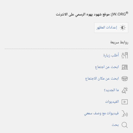
®
JW.ORG
:‏ موقع شهود يهوه الرسمي على الانترنت
إعدادات المظهر
روابط سريعة
أُطلب زيارة
ابحث عن اجتماع
(يفتح
نافذة
ابحث عن مكان الاجتماع
(يفتح
جديدة)
نافذة
ما الجديد؟‏
جديدة)
الفيديوات
فيديوات مع وصف سمعي
بحث