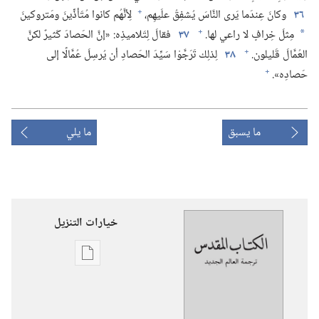
+
٣٦
وكانَ عِندَما يَرى النَّاسَ يُشفِقُ علَيهِم،‏
لِأنَّهُم كانوا مُتَأذِّينَ ومَتروكينَ
+
مِثلَ خِرافٍ لا راعي لها.‏
٣٧
فقالَ لِتَلاميذِه:‏ «إنَّ الحَصادَ كَثيرٌ لكنَّ
*
+
العُمَّالَ قَليلون.‏
٣٨
لِذلِك تَرَجَّوْا سَيِّدَ الحَصادِ أن يُرسِلَ عُمَّالًا إلى
+
حَصادِه».‏
ما يسبق
ما يلي
خيارات التنزيل
خيارات
تنزيل
الاصدارات