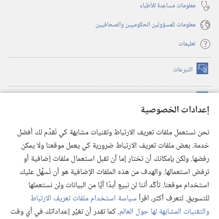
معلومات مساعِدة للأطباء
معلومات للمسؤولين الحكوميين والصحافيين
تعليمات
التبرعات
(يفتح
نافذة
جديدة)
مكتبة برج المراقبة الالكترونية
™
(يفتح
إعدادات الخصوصية
نافذة
JW Hub
جديدة)
(يفتح
نحن نستعمل ملفات تعريف الارتباط وتقنيات مشابهة كي نُقدِّم لك أفضل
نافذة
®
خدمة. بعض ملفات تعريف الارتباط ضرورية كي يعمل موقعنا ولا يمكن
تطبيق
JW Library
جديدة)
رفضها. ولكن بإمكانك أن تختار إما أن تقبل استعمال ملفات إضافية أو
مكتبة برج المراقبة
ترفض استعمالها. والهدف من هذه الملفات الإضافية هو أن نُسهِّل عليك
استخدام موقعنا. تأكَّد أننا لن نبيع أبدًا أيًّا من البيانات ولن نستعملها
للتسويق. لتعرف أكثر، اقرأ
سياسة استخدام ملفات تعريف الارتباط
والتقنيات المشابهة لها حول العالم
. كما تقدر أن تغيِّر إعداداتك في أي وقت