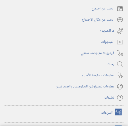
ابحث عن اجتماع
(يفتح
نافذة
ابحث عن مكان الاجتماع
(يفتح
جديدة)
نافذة
ما الجديد؟‏
جديدة)
الفيديوات
فيديوات مع وصف سمعي
بحث
معلومات مساعِدة للأطباء
معلومات للمسؤولين الحكوميين والصحافيين
تعليمات
التبرعات
(يفتح
نافذة