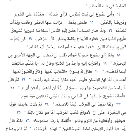
+
الخادِمُ في تِلكَ اللَّحظَة.‏
+
١٤
وأتى يَسُوع إلى بَيتِ بُطْرُس،‏ فرَأى حَماتَهُ
مُمَدَّدَةً على السَّريرِ
+
+
ومَريضَةً بِالحُمَّى.‏
١٥
فلَمَسَ يَدَها،‏
فزالَت عنها الحُمَّى وقامَت وبَدَأَت
تَخدُمُه.‏
١٦
ولمَّا صارَ المَساء،‏ أحضَرَ إلَيهِ النَّاسُ أشخاصًا كَثيرينَ تُسَيطِرُ
علَيهِمِ الشَّيَاطِين.‏ فطَرَدَ الأرواحَ بِكَلِمَةٍ وشَفى كُلَّ المَرْضى،‏
١٧
كَي يَتِمَّ ما
+
قيلَ بِواسِطَةِ النَّبِيِّ إشَعْيَا:‏ «هو أخَذَ أمراضَنا وحَمَلَ أوْجاعَنا».‏
١٨
ولمَّا رَأى يَسُوع جُموعًا حَولَه،‏ طَلَبَ أن يَذهَبَ إلى الجِهَةِ الأُخْرى مِنَ
+
البُحَيرَة.‏
١٩
واقتَرَبَ إلَيهِ واحِدٌ مِنَ الكَتَبَةِ وقالَ لَه:‏ «يا مُعَلِّم،‏ سأتبَعُكَ
+
أينَما تَذهَب».‏
٢٠
فقالَ لهُ يَسُوع:‏ «الثَّعالِبُ لَدَيها أوْكارٌ والطُّيورُ لَدَيها
+
أعشاش،‏ أمَّا ابْنُ الإنسانِ فلَيسَ لَدَيهِ مَكانٌ يَسنُدُ فيهِ رَأسَه».‏
٢١
ثُمَّ قالَ
+
لهُ واحِدٌ مِنَ التَّلاميذ:‏ «يا رَبّ،‏ اسمَحْ لي أوَّلًا أن أذهَبَ وأدفِنَ أبي».‏
٢٢
+
فأجابَهُ يَسُوع:‏ «إستَمِرَّ في اتِّباعي،‏ واترُكِ المَوْتى يَدفِنونَ مَوْتاهُم».‏
+
٢٣
ولمَّا صَعِدَ إلى المَركَب،‏ تَبِعَهُ تَلاميذُه.‏
٢٤
ثُمَّ هَبَّت عاصِفَةٌ قَوِيَّة
+
في البُحَيرَة،‏ حتَّى إنَّ الأمواجَ غَطَّتِ المَركَب.‏ أمَّا هو فكانَ نائِمًا.‏
٢٥
فجاؤُوا وأيقَظوهُ مِنَ النَّومِ وقالوا:‏ «أَنقِذْنا يا رَبّ!‏ سنَموت!‏».‏
٢٦
لكنَّهُ قالَ
+
لهُم:‏ «يا قَليلي الإيمان،‏ لِماذا أنتُم خائِفونَ
لِهذِهِ الدَّرَجَة؟‏».‏
ثُمَّ قامَ وصاحَ
*