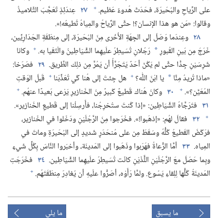
+
على الرِّياحِ والبُحَيرَة،‏ فحَدَثَ هُدوءٌ عَظيم.‏
٢٧
عِندَئِذٍ تَعَجَّبَ التَّلاميذُ
وقالوا:‏ «مَن هو هذا الإنسان؟‏!‏ حتَّى الرِّياحُ والمِياهُ تُطيعُه!‏».‏
٢٨
وعِندَما وَصَلَ إلى الجِهَةِ الأُخْرى مِنَ البُحَيرَة،‏ إلى مِنطَقَةِ الجَدَارِيِّين،‏
+
خَرَجَ مِن بَينِ القُبورِ
رَجُلانِ تُسَيطِرُ علَيهِما الشَّيَاطِينُ والْتَقَيا به.‏
وكانا
*
شَرِسَيْنِ جِدًّا حتَّى لم يَكُنْ أحَدٌ يَتَجَرَّأُ أن يَمُرَّ مِن ذلِك الطَّريق.‏
٢٩
فصَرَخا:‏
+
+
«ماذا تُريدُ مِنَّا
يا ابْنَ اللّٰه؟‏
هل جِئتَ إلى هُنا كَي تُعَذِّبَنا
قَبلَ الوَقتِ
*
+
+
المُعَيَّن؟‏».‏
٣٠
وكانَ هُناك قَطيعٌ كَبيرٌ مِنَ الخَنازيرِ يَرْعى بَعيدًا عنهُم.‏
٣١
فتَرَجَّاهُ الشَّيَاطِين:‏ «إذا كُنتَ ستُخرِجُنا،‏ فأَرسِلْنا إلى قَطيعِ الخَنازير».‏
+
٣٢
فقالَ لهُم:‏ «إذهَبوا!‏».‏ فخَرَجوا مِنَ الرَّجُلَيْنِ ودَخَلوا في الخَنازير،‏
فرَكَضَ القَطيعُ كُلُّهُ وسَقَطَ مِن على مُنحَدَرٍ شَديدٍ إلى البُحَيرَةِ وماتَ في
المِياه.‏
٣٣
أمَّا الرُّعاةُ فهَرَبوا وذَهَبوا إلى المَدينَة،‏ وأخبَروا النَّاسَ بِكُلِّ شَيءٍ
وبِما حَصَلَ معَ الرَّجُلَيْنِ اللَّذَيْنِ كانَت تُسَيطِرُ علَيهِما الشَّيَاطِين.‏
٣٤
فخَرَجَتِ
+
المَدينَةُ كُلُّها لِلِقاءِ يَسُوع.‏ ولمَّا رَأَوْه،‏ أصَرُّوا علَيهِ أن يُغادِرَ مِنطَقَتَهُم.‏
ما يسبق
ما يلي