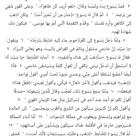
+
٣
فمَدَّ يَسُوع يَدَهُ ولَمَسَهُ وقال:‏ «نَعَم أُريد.‏ كُنْ طاهِرًا».‏
وعلى الفَوْرِ شُفِيَ
+
+
مِن بَرَصِه.‏
٤
ثُمَّ قالَ لهُ يَسُوع:‏ «إحذَرْ مِن أن تُخبِرَ أحَدًا.‏
ولكنِ اذهَبْ
+
+
إلى الكاهِنِ وأَرِهِ نَفْسَكَ
وقَدِّمِ التَّقدِمَةَ الَّتي أمَرَ بها مُوسَى،‏
فيَكونَ ذلِك
شَهادَةً لهُم».‏
+
٥
ولمَّا دَخَلَ يَسُوع إلى كَفَرْنَاحُوم،‏ جاءَ إلَيهِ ضابِطٌ يَتَرَجَّاهُ
٦
ويَقول:‏
«يا سَيِّد،‏ إنَّ خادِمي مَشلولٌ ونائِمٌ في الفِراشِ بِالبَيت،‏ وهو يُعاني كَثيرًا».‏
٧
فقالَ لهُ يَسُوع:‏ «سأذهَبُ إلى هُناك وأشْفيه».‏
٨
أجابَهُ الضَّابِط:‏ «يا سَيِّد،‏ أنا
لا أستَحِقُّ أن تَدخُلَ بَيتي.‏ يَكْفي أن تَقولَ كَلِمَةً وسَيُشْفى خادِمي.‏
٩
فأنا
أيضًا أخضَعُ لِسُلطَةٍ أعْلى مِنِّي،‏ وعِندي جُنودٌ تَحتَ أمري.‏ أقولُ لِواحِد:‏
‹إذهَب!‏› فيَذهَب،‏ وأقولُ لِآخَر:‏ ‹تَعال!‏› فيَأتي،‏ وأقولُ لِعَبدي:‏ ‹إفعَلْ هذا!‏›
فيَفعَلُه».‏
١٠
ولمَّا سَمِعَ يَسُوع ذلِك،‏ تَعَجَّبَ وقالَ لِلَّذينَ يَتبَعونَه:‏ «صِدقًا
+
أقولُ لكُم،‏ لم أجِدْ عِندَ أحَدٍ في إسْرَائِيل مِثلَ هذا الإيمانِ القَوِيّ.‏
١١
وأقولُ لكُم إنَّ كَثيرينَ سيَأتونَ مِنَ الشَّرقِ والغَربِ ويَجلِسونَ
إلى المائِدَةِ
*
+
مع إبْرَاهِيم وإسْحَاق ويَعْقُوب في مَملَكَةِ السَّموات.‏
١٢
أمَّا أبناءُ المَملَكَةِ
+
فسَيُرْمَوْنَ خارِجًا في الظُّلمَة.‏ هُناك سيَبْكونَ ويَشُدُّونَ على أسنانِهِم».‏
١٣
+
ثُمَّ قالَ يَسُوع لِلضَّابِط:‏ «إذهَب،‏ وطَلَبُكَ سيُستَجابُ لِأنَّكَ آمَنت».‏
فشُفِيَ