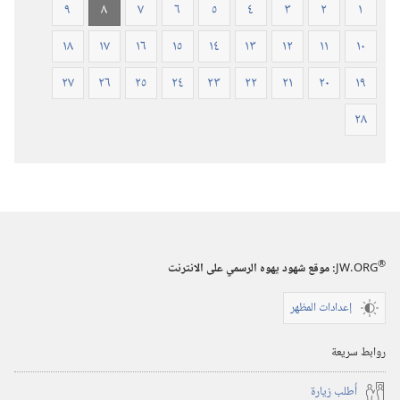
٩
٨
٧
٦
٥
٤
٣
٢
١
١٨
١٧
١٦
١٥
١٤
١٣
١٢
١١
١٠
٢٧
٢٦
٢٥
٢٤
٢٣
٢٢
٢١
٢٠
١٩
٢٨
®
JW.ORG
:‏ موقع شهود يهوه الرسمي على الانترنت
إعدادات المظهر
روابط سريعة
أُطلب زيارة