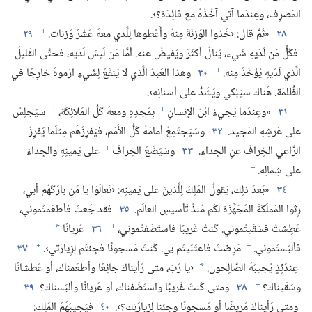
المَصرِف،‏ وعِندَما آتي آخُذُهُ مع فائِدَة؟‏›.‏
+
٢٨
«ثُمَّ قال:‏ ‹خُذوا الوَزنَةَ مِنهُ وأَعْطوها لِلَّذي معهُ عَشْرُ وَزنات.‏
٢٩
فكُلُّ مَن لَدَيهِ شَيء،‏ يَنالُ أكثَرَ ويَفيضُ عنه.‏ أمَّا مَن لَيسَ لَدَيه،‏ فحتَّى القَليلُ
+
الَّذي لَدَيهِ يُؤْخَذُ مِنه.‏
٣٠
وهذا العَبدُ الَّذي لا يَنفَعُ لِشَيءٍ ارْموهُ خارِجًا في
الظُّلمَة.‏ هُناك سيَبْكي ويَشُدُّ على أسنانِه›.‏
+
+
٣١
«وعِندَما يَجيءُ ابْنُ الإنسانِ
بِمَجدِهِ ومعهُ كُلُّ المَلائِكَة،‏
سيَجلِسُ
على عَرشِهِ المَجيد.‏
٣٢
وسَيَجتَمِعُ أمامَهُ كُلُّ الأُمَم،‏ فيَفرِزُهُم مِثلَما يَفرِزُ
+
الرَّاعي الخِرافَ عنِ الجِداء.‏
٣٣
وسَيَضَعُ الخِرافَ
على يَمينِهِ والجِداءَ
+
على شِمالِه.‏
٣٤
«بَعدَ ذلِك،‏ يَقولُ المَلِكُ لِلَّذينَ على يَمينِه:‏ ‹تَعالَوْا يا مَن بارَكَهُم أبي،‏
رِثوا المَملَكَةَ المُجَهَّزَة لكُم مُنذُ تَأسيسِ العالَم.‏
٣٥
فقد جُعتُ فأطعَمتُموني،‏
+
عَطِشتُ فسَقَيتُموني.‏ كُنتُ غَريبًا فاستَضَفتُموني،‏
٣٦
عُريانًا
*
+
+
فألبَستُموني.‏
مَرِضتُ فاعتَنَيتُم بي.‏ كُنتُ مَسجونًا فجِئتُم لِزِيارَتي›.‏
٣٧
عِندَئِذٍ يُجيبُهُ الصَّالِحون:‏
‹يا رَبّ،‏ متى رَأيناكَ جائِعًا وأطعَمناك،‏ أو عَطشانًا
*
+
وسَقَيناك؟‏
٣٨
ومتى كُنتَ غَريبًا واستَضَفناك،‏ أو عُريانًا وألبَسناك؟‏
٣٩
ومتى رَأيناكَ مَريضًا أو مَسجونًا وجِئنا لِزِيارَتِك؟‏›.‏
٤٠
فيُجيبُهُمُ المَلِك:‏