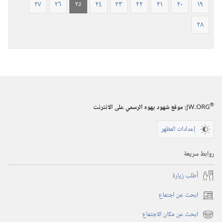
٢٧
٢٦
٢٥
٢٤
٢٣
٢٢
٢١
٢٠
١٩
٢٨
®
JW.ORG
:‏ موقع شهود يهوه الرسمي على الانترنت
إعدادات المظهر
روابط سريعة
أُطلب زيارة
ابحث عن اجتماع
(يفتح
نافذة
ابحث عن مكان الاجتماع
(يفتح