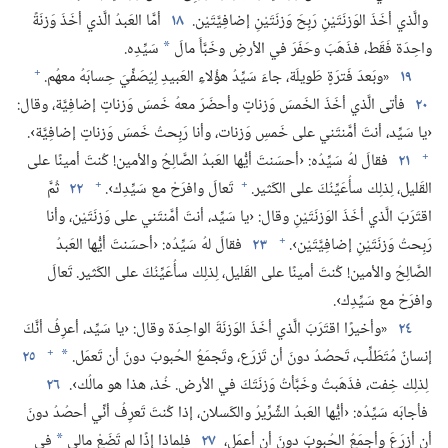
والَّذي أخَذَ الوَزنَتَيْنِ رَبِحَ وَزنَتَيْنِ إضافِيَّتَيْن.‏
١٨
أمَّا العَبدُ الَّذي أخَذَ وَزنَةً
واحِدَة فَقَط،‏ فذَهَبَ وحَفَرَ في الأرضِ وخَبَّأَ مالَ
سَيِّدِه.‏
*
+
١٩
«وبَعدَ فَترَةٍ طَويلَة،‏ جاءَ سَيِّدُ هؤُلاءِ العَبيدِ لِيُصَفِّيَ حِسابَهُ معهُم.‏
٢٠
فأتى الَّذي أخَذَ الخَمسَ وَزناتٍ وأحضَرَ معهُ خَمسَ وَزناتٍ إضافِيَّة،‏ وقال:‏
‹يا سَيِّد،‏ أنتَ أمَّنتَني على خَمسِ وَزنات،‏ وأنا رَبِحتُ خَمسَ وَزناتٍ إضافِيَّة›.‏
+
٢١
فقالَ لهُ سَيِّدُه:‏ ‹أحسَنتَ أيُّها العَبدُ الصَّالِحُ والأمين!‏ كُنتَ أمينًا على
+
+
القَليل،‏ لِذلِك سأُعَيِّنُكَ على الكَثير.‏
تَعالَ وافرَحْ مع سَيِّدِك›.‏
٢٢
ثُمَّ
اقتَرَبَ الَّذي أخَذَ الوَزنَتَيْنِ وقال:‏ ‹يا سَيِّد،‏ أنتَ أمَّنتَني على وَزنَتَيْن،‏ وأنا
+
رَبِحتُ وَزنَتَيْنِ إضافِيَّتَيْن›.‏
٢٣
فقالَ لهُ سَيِّدُه:‏ ‹أحسَنتَ أيُّها العَبدُ
الصَّالِحُ والأمين!‏ كُنتَ أمينًا على القَليل،‏ لِذلِك سأُعَيِّنُكَ على الكَثير.‏ تَعالَ
وافرَحْ مع سَيِّدِك›.‏
٢٤
«وأخيرًا اقتَرَبَ الَّذي أخَذَ الوَزنَةَ الواحِدَة وقال:‏ ‹يا سَيِّد،‏ أعرِفُ أنَّكَ
+
إنسانٌ مُتَطَلِّب،‏ تَحصُدُ دونَ أن تَزرَع،‏ وتَجمَعُ الحُبوبَ دونَ أن تَعمَل.‏
٢٥
*
لِذلِك خِفت،‏ فذَهَبتُ وخَبَّأتُ وَزنَتَكَ في الأرض.‏ خُذ،‏ هذا هو مالُك›.‏
٢٦
فأجابَه سَيِّدُه:‏ ‹أيُّها العَبدُ الشِّرِّيرُ والكَسلان،‏ إذا كُنتَ تَعرِفُ أنِّي أحصُدُ دونَ
أن أزرَعَ وأجمَعُ الحُبوبَ دونَ أن أعمَل،‏
٢٧
فلِماذا إذًا لم تَضَعْ مالي
في
*