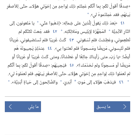
‹صِدقًا أقولُ لكُم:‏ بِما أنَّكُم عَمِلتُم ذلِك لِواحِدٍ مِن إخوَتي هؤُلاء،‏ حتَّى لِلأصغَرِ
+
بَينَهُم،‏ فقد عَمِلتُموهُ لي›.‏
+
٤١
«بَعدَ ذلِك يَقولُ لِلَّذينَ على شِمالِه:‏ ‹إذهَبوا عنِّي،‏
يا مَلعونون،‏ إلى
+
+
النَّارِ الأبَدِيَّة
المُجَهَّزَة لِإبْلِيس ومَلائِكَتِه.‏
٤٢
فقد جُعتُ لكنَّكُم لم
تُطعِموني،‏ وعَطِشتُ فلم تَسْقوني.‏
٤٣
كُنتُ غَريبًا فلم تَستَضيفوني،‏ عُريانًا
فلم تُلبِسوني،‏ مَريضًا ومَسجونًا فلم تَعتَنوا بي›.‏
٤٤
عِندَئِذٍ يُجيبونَهُ هُم
أيضًا:‏ ‹يا رَبّ،‏ متى رَأيناكَ جائِعًا أو عَطشانًا،‏ ومتى كُنتَ غَريبًا أو عُريانًا أو
مَريضًا أو مَسجونًا ولم نَخدُمْك؟‏›.‏
٤٥
فيُجيبُهُم:‏ ‹صِدقًا أقولُ لكُم:‏ بِما أنَّكُم
لم تَعمَلوا ذلِك لِواحِدٍ مِن إخوَتي هؤُلاء،‏ حتَّى لِلأصغَرِ بَينَهُم،‏ فلم تَعمَلوهُ لي›.‏
+
+
+
٤٦
فيَذهَبُ هؤُلاءِ إلى مَوتٍ
أبَدِيّ،‏
والصَّالِحونَ إلى حَياةٍ أبَدِيَّة».‏
*
ما يسبق
ما يلي