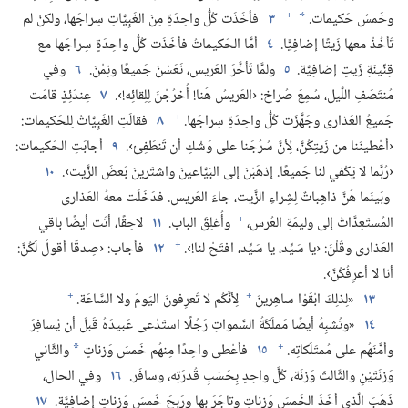
+
وخَمسٌ حَكيمات.‏
٣
فأخَذَت كُلُّ واحِدَةٍ مِنَ الغَبِيَّاتِ سِراجَها،‏ ولكنْ لم
*
تَأخُذْ معها زَيتًا إضافِيًّا.‏
٤
أمَّا الحَكيماتُ فأخَذَت كُلُّ واحِدَةٍ سِراجَها مع
قِنِّينَةِ زَيتٍ إضافِيَّة.‏
٥
ولمَّا تَأخَّرَ العَريس،‏ نَعَسْنَ جَميعًا ونِمْنَ.‏
٦
وفي
مُنتَصَفِ اللَّيل،‏ سُمِعَ صُراخ:‏ ‹العَريسُ هُنا!‏ أُخرُجْنَ لِلِقائِه!‏›.‏
٧
عِندَئِذٍ قامَت
+
جَميعُ العَذارى وجَهَّزَت كُلُّ واحِدَةٍ سِراجَها.‏
٨
فقالَتِ الغَبِيَّاتُ لِلحَكيمات:‏
‹أعْطينَنا من زَيتِكُنَّ،‏ لِأنَّ سُرُجَنا على وَشْكِ أن تَنطَفِئ›.‏
٩
أجابَتِ الحَكيمات:‏
‹رُبَّما لا يَكْفي لنا جَميعًا.‏ إذهَبْنَ إلى البَيَّاعينَ واشتَرينَ بَعضَ الزَّيت›.‏
١٠
وبَينَما هُنَّ ذاهِباتٌ لِشِراءِ الزَّيت،‏ جاءَ العَريس.‏ فدَخَلَت معهُ العَذارى
+
المُستَعِدَّاتُ إلى وليمَةِ العُرس،‏
وأُغلِقَ الباب.‏
١١
لاحِقًا،‏ أتَت أيضًا باقي
+
العَذارى وقُلْنَ:‏ ‹يا سَيِّد،‏ يا سَيِّد،‏ افتَحْ لنا!‏›.‏
١٢
فأجاب:‏ ‹صِدقًا أقولُ لَكُنَّ:‏
أنا لا أعرِفُكُنَّ›.‏
+
+
١٣
«لِذلِكَ ابْقَوْا ساهِرينَ
لِأنَّكُم لا تَعرِفونَ اليَومَ ولا السَّاعَة.‏
١٤
«وتُشبِهُ أيضًا مَملَكَةُ السَّمواتِ رَجُلًا استَدْعى عَبيدَهُ قَبلَ أن يُسافِرَ
+
وأمَّنَهُم على مُمتَلَكاتِه.‏
١٥
فأعْطى واحِدًا مِنهُم خَمسَ وَزناتٍ
والثَّاني
*
وَزنَتَيْنِ والثَّالثَ وَزنَة،‏ كُلَّ واحِدٍ بِحَسَبِ قُدرَتِه،‏ وسافَر.‏
١٦
وفي الحال،‏
ذَهَبَ الَّذي أخَذَ الخَمسَ وَزناتٍ وتاجَرَ بها ورَبِحَ خَمسَ وَزناتٍ إضافِيَّة.‏
١٧