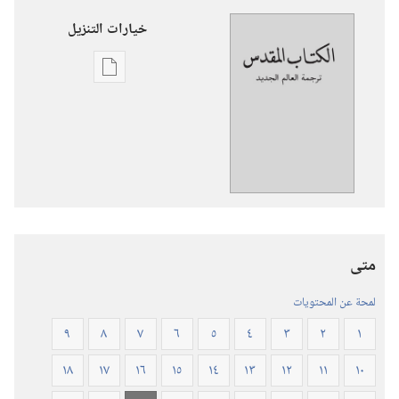
خيارات التنزيل
خيارات
تنزيل
الاصدارات
ترجمة
العالم
الجديد
للكتاب
المقدس
متى
(‏الطبعة
المنقحة
لمحة عن المحتويات
٢٠١٩)‏
٩
٨
٧
٦
٥
٤
٣
٢
١
١٨
١٧
١٦
١٥
١٤
١٣
١٢
١١
١٠