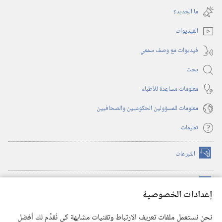
جديدة)
نافذة
ما الجديد؟‏
جديدة)
الفيديوات
فيديوات مع وصف سمعي
بحث
معلومات مساعِدة للأطباء
معلومات للمسؤولين الحكوميين والصحافيين
تعليمات
التبرعات
(يفتح
نافذة
جديدة)
مكتبة برج المراقبة الالكترونية
™
(يفتح
إعدادات الخصوصية
نافذة
JW Hub
جديدة)
(يفتح
نحن نستعمل ملفات تعريف الارتباط وتقنيات مشابهة كي نُقدِّم لك أفضل