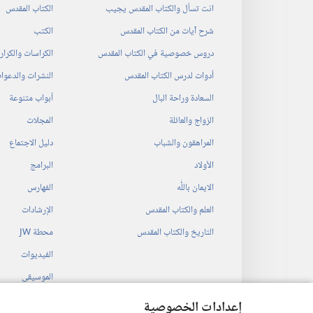
انت تسأل والكتاب المقدس يجيب
الكتاب المقدس
شرح آيات من الكتاب المقدس
الكتب
دروس خصوصية في الكتاب المقدس
الكراسات والكرا
أدوات لدرس الكتاب المقدس
النشرات والدعوا
السعادة وراحة البال
أبواب متنوعة
الزواج والعائلة
المجلات
المراهقون والشباب
دليل الاجتماع
الأولاد
البرامج
الايمان باللّٰه
الفهارس
العلم والكتاب المقدس
الإرشادات
التاريخ والكتاب المقدس
محطة‏ ‏JW
الفيديوات
الموسيقى
المسرحيات السمع
إعدادات الخصوصية