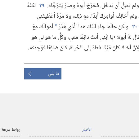
 يَقبَلْ أن يَدخُل.‏ فخَرَجَ أبوهُ وصارَ يَتَرَجَّاه.‏
٢٩
لكنَّهُ
 ولم أُخالِفْ أوامِرَكَ أبَدًا.‏ مع ذلِك،‏ ولا مَرَّةً أعْطَيتَني
٣٠
ولكنْ حالَما جاءَ ابْنُكَ هذا الَّذي هَدَرَ
أموالَكَ معَ
*
لَ لهُ أبوه:‏ ‹يا ابْني أنتَ دائِمًا معي،‏ وكُلُّ ما هو لي هو
أنَّ أخاكَ كانَ مَيِّتًا فعادَ إلى الحَياة،‏ كانَ ضائِعًا فوُجِد›».‏
ما يلي
الأخبار
روابط سريعة