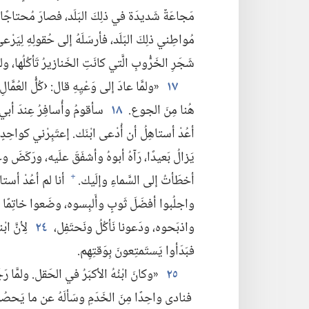
مَجاعَةٌ شَديدَة في ذلِكَ البَلَد،‏ فصارَ مُحتاجًا.‏
مُواطِني ذلِكَ البَلَد،‏ فأرسَلَهُ إلى حُقولِهِ لِيَرْع
شَجَرِ الخَرُّوبِ الَّتي كانَتِ الخَنازيرُ تَأكُلُها،‏ ولك
١٧
«ولمَّا عادَ إلى وَعْيِهِ قال:‏ ‹كُلُّ العُمَّا
هُنا مِنَ الجوع.‏
١٨
سأقومُ وأُسافِرُ عِندَ أبي و
أعُدْ أستاهِلُ أن أُدْعى ابْنَك.‏ إعتَبِرْني كواحِدٍ م
يَزالُ بَعيدًا،‏ رَآهُ أبوهُ وأشفَقَ علَيه،‏ ورَكَضَ وعا
أخطَأتُ إلى السَّماءِ وإلَيك.‏
أنا لم أعُدْ أستاه
+
واجلُبوا أفضَلَ ثَوبٍ وأَلبِسوه،‏ وضَعوا خاتِمًا في
واذبَحوه،‏ ودَعونا نَأكُلُ ونَحتَفِل،‏
٢٤
لِأنَّ اب
فبَدَأوا يَستَمتِعونَ بِوَقتِهِم.‏
٢٥
«وكانَ ابْنُهُ الأكبَرُ في الحَقل.‏ ولمَّا
فنادى واحِدًا مِنَ الخَدَمِ وسَألَهُ عن ما يَحصُل