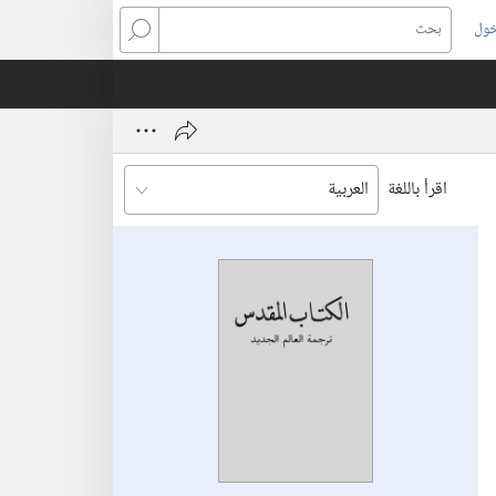
خول
بحث
اقرأ باللغة