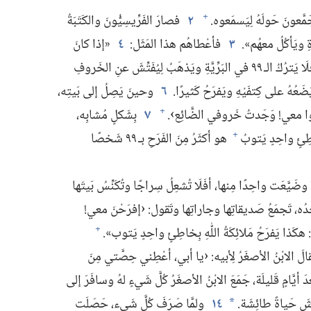
َّعونَ حَولَهُ لِيَسمَعوه.‏
٢
فصارَ الفَرِّيسِيُّونَ والكَتَبَةُ
+
ةِ ويَأكُلُ معهُم».‏
٣
فأعْطاهُم هذا المَثَل:‏
٤
«إذا كانَ
عِندَ أحَدِكُم ١٠٠ خَروفٍ وضَيَّعَ واحِدًا مِنها،‏ أفَلَا يَترُكُ الـ‍ ٩٩ في البَرِّيَّةِ ويَذهَبُ لِيُفَتِّشَ عنِ الخَروفِ
ضَعُهُ على كِتفَيْهِ ويَفرَحُ كَثيرًا.‏
٦
وحينَ يَصِلُ إلى بَيتِه،‏
وا معي!‏ وَجَدتُ خَروفي الضَّائِع›.‏
٧
بِشَكلٍ مُشابِه،‏
+
طِئٍ واحِدٍ يَتوبُ
هو أكثَرُ مِنَ الفَرَحِ بـ‍ ٩٩ شَخصًا
+
وضَيَّعَت واحِدًا مِنها،‏ أفَلَا تُشعِلُ سِراجًا وتُكَنِّسُ بَيتَها
دُه،‏ تَجمَعُ صَديقاتِها وجاراتِها وتَقول:‏ ‹إفرَحْنَ معي!‏
هكَذا يَفرَحُ مَلائِكَةُ اللّٰهِ بِخاطِئٍ واحِدٍ يَتوب».‏
+
لَ الابْنُ الأصغَرُ لِأبيه:‏ ‹يا أبي،‏ أعْطِني حِصَّتي مِنَ
َ أيَّامٍ قَليلَة،‏ جَمَعَ الابْنُ الأصغَرُ كُلَّ شَيءٍ لهُ وسافَرَ إلى
شَ حَياةً طائِشَة.‏
١٤
ولمَّا صَرَفَ كُلَّ شَيء،‏ حَصَلَت
*