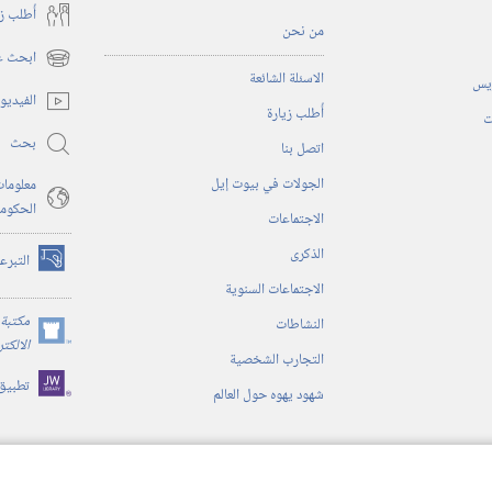
أُطلب ز
من نحن
ابحث عن
(يفتح
الاسئلة الشائعة
ريس
نافذة
الفيديو
أُطلب زيارة
جديدة)
ت
بحث
اتصل بنا
الجولات في بيوت إيل
معلومات
الحكوم
الاجتماعات
الذكرى
التبرع
(يفتح
الاجتماعات السنوية
نافذة
جديدة)
مكتبة 
النشاطات
(يفتح
الالكت
التجارب الشخصية
نافذة
تطبيق
جديدة)
شهود يهوه حول العالم
ية