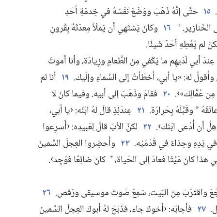
١٥
حتَّى إنَّهُ ذَهَبَ ووَضَعَ نَفْسَهُ في خِدمَةِ أحَدِ
ى الخَنازير.‏
١٦
وكانَ يَشتَهي أن يَملَأَ مِعدَتَهُ بِقُرونِ
+
نْ لم يُعْطِهِ أحَدٌ شَيئًا.‏
لِ عِندَ أبي لَدَيهِم ما يَكْفي مِنَ الطَّعامِ وزِيادَة،‏ وأنا أموتُ
أقولُ له:‏ «يا أبي،‏ أخطَأتُ إلى السَّماءِ وإلَيك.‏
١٩
أنا لم
ِن عُمَّالِك»›.‏
٢٠
فقامَ وذَهَبَ إلى أبيه.‏ وفيما كانَ لا
نَقَهُ
وقَبَّلَهُ بِحَرارَة.‏
٢١
عِندَئِذٍ قالَ لهُ ابْنُه:‏ ‹يا أبي،‏
*
ِلُ أن أُدْعى ابْنَك›.‏
٢٢
لكنَّ الأبَ قالَ لِعَبيدِه:‏ ‹أَسرِعوا
 يَدِهِ وحِذاءً في قَدَمَيْه.‏
٢٣
وأَحضِروا العِجلَ السَّمينَ
ْني هذا كانَ مَيِّتًا فعادَ إلى الحَياة،‏
كانَ ضائِعًا فوُجِد›.‏
+
 رَجَعَ واقتَرَبَ مِنَ البَيت،‏ سَمِعَ صَوتَ موسيقى ورَقص.‏
٢٦
.‏
٢٧
فأجابَه:‏ ‹أخوكَ جاء،‏ فذَبَحَ لهُ أبوكَ العِجلَ السَّمينَ