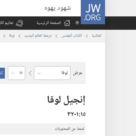
JW.ORG
شهود يهوه
الصفحة الرئيسية
تعاليم ال
المكتبة
الكتاب المقدس
ترجمة العالم الجديد
لوقا
الفصل
عرض
السفر
إنجيل لوقا
١٥‏:‏١‏-٣٢
لمحة عن المحتويات