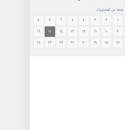
لمحة عن المحتويات
٨
٧
٦
٥
٤
٣
٢
١
١٦
١٥
١٤
١٣
١٢
١١
١٠
٩
٢٤
٢٣
٢٢
٢١
٢٠
١٩
١٨
١٧