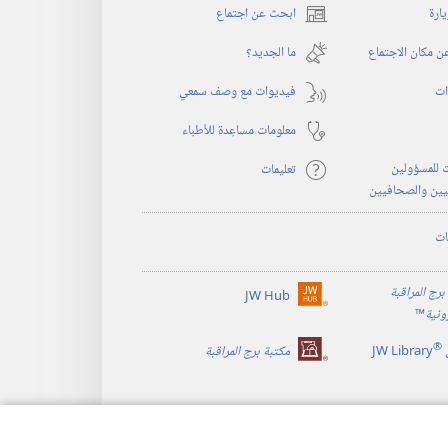
يارة
ابحث عن اجتماع
(يفتح
نافذة
 مكان الاجتماع
ما الجديد؟‏
جديدة)
ات
فيديوات مع وصف سمعي
معلومات مساعِدة للأطباء
 للمسؤولين
تعليمات
يين والصحافيين
ات
برج المراقبة
JW Hub
(يفتح
رونية
™
نافذة
®
جديدة)
JW Library
مكتبة برج المراقبة