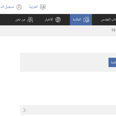
العربية
تسجيل الد
اختر
(يفتح
اللغة
نافذة
كتاب المقدس
المكتبة
الأخبار
من نحن
جديدة)
15