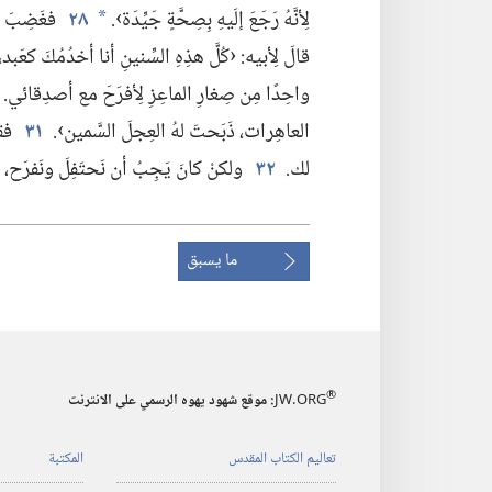
لِأنَّهُ رَجَعَ إلَيهِ بِصِحَّةٍ جَيِّدَة›.‏
٢٨
فغَضِبَ ولم
*
قالَ لِأبيه:‏ ‹كُلَّ هذِهِ السِّنينِ أنا أخدُمُكَ كعَبد،‏
واحِدًا مِن صِغارِ الماعِزِ لِأفرَحَ مع أصدِقائي.‏
العاهِرات،‏ ذَبَحتَ لهُ العِجلَ السَّمين›.‏
٣١
فقا
لك.‏
٣٢
ولكنْ كانَ يَجِبُ أن نَحتَفِلَ ونَفرَح،‏ لِ
ما يسبق
®
JW.ORG
:‏ موقع شهود يهوه الرسمي على الانترنت
تعاليم الكتاب المقدس
المكتبة