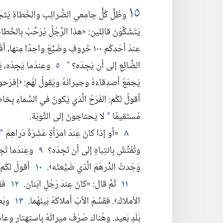
١٥
وظَلَّ كُلُّ جامِعي الضَّرائِبِ والخُطاةِ يَتَجَم
يَتَشَكَّوْنَ قائِلين:‏ «هذا الرَّجُلُ يُرَحِّبُ بِالخُطا
الضَّائِعِ إلى أن يَجِدَه؟‏
٥
وعِندَما يَجِدُه،‏ يَ
+
يَجمَعُ أصدِقاءَهُ وجيرانَهُ ويَقولُ لهُم:‏ ‹إفرَح
أقولُ لكُم:‏ الفَرَحُ الَّذي يَكونُ في السَّماءِ بِخا
مُستَقيمًا
لا يَحتاجونَ إلى التَّوبَة.‏
*
٨
«أو إذا كانَ عِندَ امرَأةٍ عَشَرَةُ دَراهِمَ
*
وتُفَتِّشُ بِانتِباهٍ إلى أن تَجِدَه؟‏
٩
وعِندَما تَجِ
وَجَدتُ الدِّرهَمَ الَّذي ضَيَّعتُه›.‏
١٠
أقولُ لكُم:‏ 
١١
ثُمَّ قال:‏ «كانَ عِندَ رَجُلٍ ابْنان.‏
١٢
فقا
الأملاك›.‏ فقَسَّمَ الأبُ أملاكَهُ بَينَهُما.‏
١٣
وبَعد
بَلَدٍ بَعيد.‏ وهُناك صَرَفَ ميراثَهُ بِاستِهتارٍ وعا