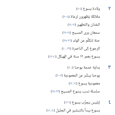
٢
ولادة يسوع
(‏
١-‏٧
)‏
ملائكة يَظهرون لرعاة
(‏
٨-‏٢٠
)‏
الختان والتطهير
(‏
٢١-‏٢٤
)‏
سمعان يرى المسيح
(‏
٢٥-‏٣٥
)‏
حنة تتكلَّم عن الولد
(‏
٣٦-‏٣٨
)‏
الرجوع إلى الناصرة
(‏
٣٩،‏ ٤٠
)‏
يسوع بعمر ١٢ سنة في الهيكل
(‏
٤١-‏٥٢
)‏
٣
بداية خدمة يوحنا
(‏
١،‏ ٢
)‏
يوحنا يبشِّر عن المعمودية
(‏
٣-‏٢٠
)‏
معمودية يسوع
(‏
٢١،‏ ٢٢
)‏
سلسلة نسب يسوع المسيح
(‏
٢٣-‏٣٨
)‏
٤
إبليس يجرِّب يسوع
(‏
١-‏١٣
)‏
يسوع يبدأ بالتبشير في الجليل
(‏
١٤،‏ ١٥
)‏