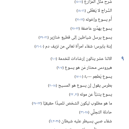
شرحُ مَثَل المزارع
(‏
١١-‏١٥
)‏
السِّراج لا يُغطَّى
(‏
١٦-‏١٨
)‏
أُم يسوع وإخوته
(‏
١٩-‏٢١
)‏
يسوع يهدِّئ عاصفة
(‏
٢٢-‏٢٥
)‏
يسوع يرسل شياطين إلى قطيع خنازير
(‏
٢٦-‏٣٩
)‏
إبنة يايرس؛‏ شفاء امرأة تعاني من نزيف دم
(‏
٤٠-‏٥٦
)‏
٩
الاثنا عشر ينالون إرشادات للخدمة
(‏
١-‏٦
)‏
هيرودس محتار مَن هو يسوع
(‏
٧-‏٩
)‏
يسوع يُطعِم ٠٠٠‏,٥
(‏
١٠-‏١٧
)‏
بطرس يقول إن يسوع هو المسيح
(‏
١٨-‏٢٠
)‏
يسوع يتنبَّأ عن موته
(‏
٢١،‏ ٢٢
)‏
ما هو مطلوب ليكون الشخص تلميذًا حقيقيًّا
(‏
٢٣-‏٢٧
)‏
حادثة التجلِّي
(‏
٢٨-‏٣٦
)‏
شفاء صبي يسيطر عليه شيطان
(‏
٣٧-‏٤٣أ
)‏