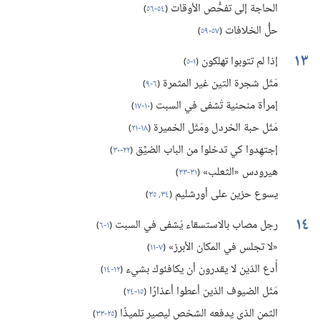
الحاجة إلى تفحُّص الأوقات
(‏
٥٤-‏٥٦
)‏
حلُّ الخلافات
(‏
٥٧-‏٥٩
)‏
١٣
إذا لم تتوبوا تهلكون
(‏
١-‏٥
)‏
مَثَل شجرة التين غير المثمرة
(‏
٦-‏٩
)‏
إمرأة منحنية تُشفى في السبت
(‏
١٠-‏١٧
)‏
مَثَل حبة الخردل ومَثَل الخميرة
(‏
١٨-‏٢١
)‏
إجتهِدوا كي تدخلوا من الباب الضيِّق
(‏
٢٢-‏٣٠
)‏
هيرودس «الثعلب»
(‏
٣١-‏٣٣
)‏
يسوع حزين على أورشليم
(‏
٣٤،‏ ٣٥
)‏
١٤
رجل مصاب بالاستسقاء يُشفى في السبت
(‏
١-‏٦
)‏
«لا تجلس في المكان الأبرز»
(‏
٧-‏١١
)‏
أُدع الذين لا يقدرون أن يكافئوك بشيء
(‏
١٢-‏١٤
)‏
مَثَل الضيوف الذين أعطوا أعذارًا
(‏
١٥-‏٢٤
)‏
الثمن الذي يدفعه الشخص ليصير تلميذًا
(‏
٢٥-‏٣٣
)‏