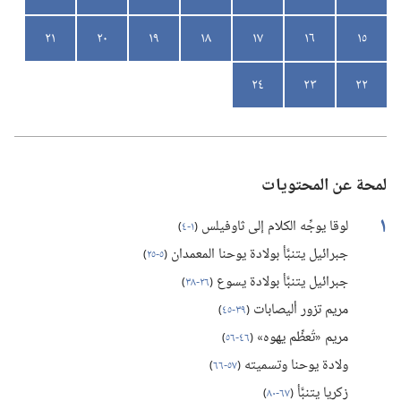
٢١
٢٠
١٩
١٨
١٧
١٦
١٥
٢٤
٢٣
٢٢
لمحة عن المحتويات
١
لوقا يوجِّه الكلام إلى ثاوفيلس
(‏
١-‏٤
)‏
جبرائيل يتنبَّأ بولادة يوحنا المعمدان
(‏
٥-‏٢٥
)‏
جبرائيل يتنبَّأ بولادة يسوع
(‏
٢٦-‏٣٨
)‏
مريم تزور أليصابات
(‏
٣٩-‏٤٥
)‏
مريم «تُعظِّم يهوه»
(‏
٤٦-‏٥٦
)‏
ولادة يوحنا وتسميته
(‏
٥٧-‏٦٦
)‏
زكريا يتنبَّأ
(‏
٦٧-‏٨٠
)‏