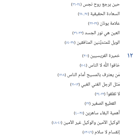
حين يرجع روح نجس
(‏
٢٤-‏٢٦
)‏
السعادة الحقيقية
(‏
٢٧،‏ ٢٨
)‏
علامة يونان
(‏
٢٩-‏٣٢
)‏
العين هي نور الجسد
(‏
٣٣-‏٣٦
)‏
الويل للمتديِّنين المنافقين
(‏
٣٧-‏٥٤
)‏
١٢
خميرة الفريسيين
(‏
١-‏٣
)‏
خافوا اللّٰه لا الناس
(‏
٤-‏٧
)‏
مَن يعترف بالمسيح أمام الناس
(‏
٨-‏١٢
)‏
مَثَل الرجل الغني الغبي
(‏
١٣-‏٢١
)‏
لا تقلقوا
(‏
٢٢-‏٣٤
)‏
القطيع الصغير
(‏
٣٢
)‏
أهمية البقاء ساهرين
(‏
٣٥-‏٤٠
)‏
الوكيل الأمين والوكيل غير الأمين
(‏
٤١-‏٤٨
)‏
إنقسام لا سلام
(‏
٤٩-‏٥٣
)‏