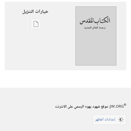
خيارات التنزيل
خيارات
تنزيل
الاصدارات
ترجمة
العالم
الجديد
للكتاب
المقدس
(‏الطبعة
المنقحة
®
٢٠١٩)‏
JW.ORG
:‏ موقع شهود يهوه الرسمي على الانترنت
إعدادات المظهر