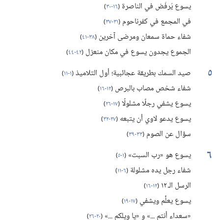
يسوع يُرفَض في الناصرة
(‏
١٦-‏٣٠
)‏
في المجمع في كفرناحوم
(‏
٣١-‏٣٧
)‏
شفاء حماة سمعان ومرضى آخرين
(‏
٣٨-‏٤١
)‏
الجموع يجدون يسوع في مكان منعزل
(‏
٤٢-‏٤٤
)‏
٥
صيد السمك بطريقة عجائبية؛‏ أول التلاميذ
(‏
١-‏١١
)‏
شفاء شخص مصاب بالبرص
(‏
١٢-‏١٦
)‏
يسوع يشفي رجلًا مشلولًا
(‏
١٧-‏٢٦
)‏
يسوع يدعو لاوي أن يتبعه
(‏
٢٧-‏٣٢
)‏
سؤال عن الصوم
(‏
٣٣-‏٣٩
)‏
٦
يسوع هو «رب السبت»
(‏
١-‏٥
)‏
شفاء رجل يده مشلولة
(‏
٦-‏١١
)‏
الرسل الـ‍ ١٢
(‏
١٢-‏١٦
)‏
يسوع يعلِّم ويشفي
(‏
١٧-‏١٩
)‏
«سعداء أنتم .‏.‏.‏» و «يا ويلكم .‏.‏.‏»
(‏
٢٠-‏٢٦
)‏