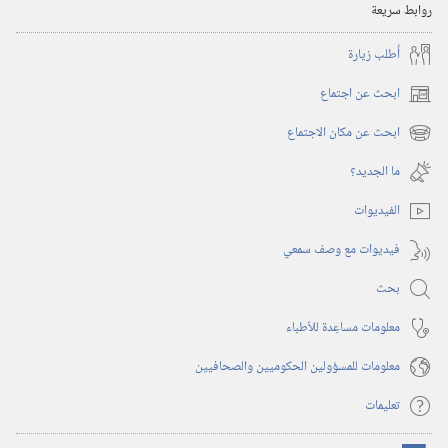
روابط سريعة
أُطلب زيارة
ابحث عن اجتماع
(يفتح
نافذة
ابحث عن مكان الاجتماع
(يفتح
جديدة)
نافذة
ما الجديد؟‏
جديدة)
الفيديوات
فيديوات مع وصف سمعي
بحث
معلومات مساعِدة للأطباء
معلومات للمسؤولين الحكوميين والصحافيين
تعليمات