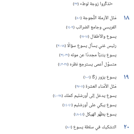
«تذكَّروا زوجة لوط»
(‏
٣٢
)‏
١٨
مَثَل الأرملة اللَّجوجة
(‏
١-‏٨
)‏
الفريسي وجامع الضرائب
(‏
٩-‏١٤
)‏
يسوع والأطفال
(‏
١٥-‏١٧
)‏
رئيس غني يسأل يسوع سؤالًا
(‏
١٨-‏٣٠
)‏
يسوع يتنبَّأ مجددًا عن موته
(‏
٣١-‏٣٤
)‏
متسوِّل أعمى يسترجع نظره
(‏
٣٥-‏٤٣
)‏
١٩
يسوع يزور زكَّا
(‏
١-‏١٠
)‏
مَثَل الأَمْناء العشرة
(‏
١١-‏٢٧
)‏
يسوع يدخل إلى أورشليم كملك
(‏
٢٨-‏٤٠
)‏
يسوع يبكي على أورشليم
(‏
٤١-‏٤٤
)‏
يسوع يطهِّر الهيكل
(‏
٤٥-‏٤٨
)‏
٢٠
التشكيك في سلطة يسوع
(‏
١-‏٨
)‏