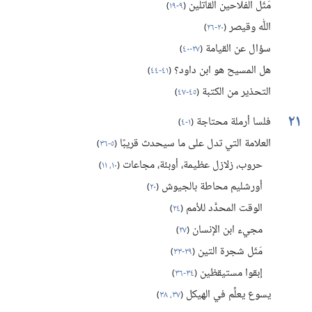
مَثَل الفلاحين القاتلين
(‏
٩-‏١٩
)‏
اللّٰه وقيصر
(‏
٢٠-‏٢٦
)‏
سؤال عن القيامة
(‏
٢٧-‏٤٠
)‏
هل المسيح هو ابن داود؟‏
(‏
٤١-‏٤٤
)‏
التحذير من الكتبة
(‏
٤٥-‏٤٧
)‏
٢١
فلسا أرملة محتاجة
(‏
١-‏٤
)‏
العلامة التي تدل على ما سيحدث قريبًا
(‏
٥-‏٣٦
)‏
حروب،‏ زلازل عظيمة،‏ أوبئة،‏ مجاعات
(‏
١٠،‏ ١١
)‏
أورشليم محاطة بالجيوش
(‏
٢٠
)‏
الوقت المحدَّد للأمم
(‏
٢٤
)‏
مجيء ابن الإنسان
(‏
٢٧
)‏
مَثَل شجرة التين
(‏
٢٩-‏٣٣
)‏
إبقوا مستيقظين
(‏
٣٤-‏٣٦
)‏
يسوع يعلِّم في الهيكل
(‏
٣٧،‏ ٣٨
)‏