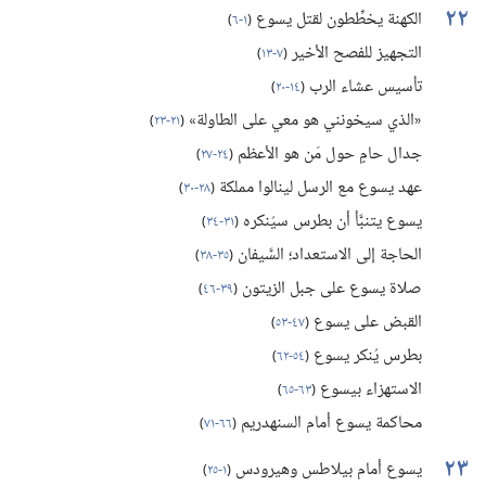
٢٢
الكهنة يخطِّطون لقتل يسوع
(‏
١-‏٦
)‏
التجهيز للفصح الأخير
(‏
٧-‏١٣
)‏
تأسيس عشاء الرب
(‏
١٤-‏٢٠
)‏
«الذي سيخونني هو معي على الطاولة»
(‏
٢١-‏٢٣
)‏
جدال حامٍ حول مَن هو الأعظم
(‏
٢٤-‏٢٧
)‏
عهد يسوع مع الرسل لينالوا مملكة
(‏
٢٨-‏٣٠
)‏
يسوع يتنبَّأ أن بطرس سيُنكره
(‏
٣١-‏٣٤
)‏
الحاجة إلى الاستعداد؛‏ السَّيفان
(‏
٣٥-‏٣٨
)‏
صلاة يسوع على جبل الزيتون
(‏
٣٩-‏٤٦
)‏
القبض على يسوع
(‏
٤٧-‏٥٣
)‏
بطرس يُنكر يسوع
(‏
٥٤-‏٦٢
)‏
الاستهزاء بيسوع
(‏
٦٣-‏٦٥
)‏
محاكمة يسوع أمام السنهدريم
(‏
٦٦-‏٧١
)‏
٢٣
يسوع أمام بيلاطس وهيرودس
(‏
١-‏٢٥
)‏