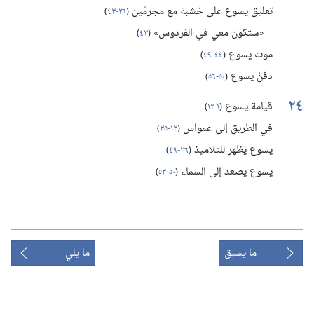
تعليق يسوع على خشبة مع مجرمَين
(‏
٢٦-‏٤٣
)‏
«ستكون معي في الفردوس»
(‏
٤٣
)‏
موت يسوع
(‏
٤٤-‏٤٩
)‏
دفنُ يسوع
(‏
٥٠-‏٥٦
)‏
٢٤
قيامة يسوع
(‏
١-‏١٢
)‏
في الطريق إلى عمواس
(‏
١٣-‏٣٥
)‏
يسوع يَظهر للتلاميذ
(‏
٣٦-‏٤٩
)‏
يسوع يصعد إلى السماء
(‏
٥٠-‏٥٣
)‏
ما يسبق
ما يلي