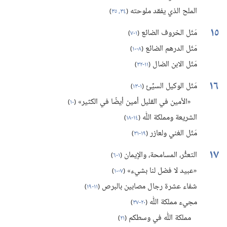
الملح الذي يفقد ملوحته
(‏
٣٤،‏ ٣٥
)‏
١٥
مَثَل الخروف الضائع
(‏
١-‏٧
)‏
مَثَل الدرهم الضائع
(‏
٨-‏١٠
)‏
مَثَل الابن الضال
(‏
١١-‏٣٢
)‏
١٦
مَثَل الوكيل السيِّئ
(‏
١-‏١٣
)‏
«الأمين في القليل أمين أيضًا في الكثير»
(‏
١٠
)‏
الشريعة ومملكة اللّٰه
(‏
١٤-‏١٨
)‏
مَثَل الغني ولعازر
(‏
١٩-‏٣١
)‏
١٧
التعثُّر،‏ المسامحة،‏ والإيمان
(‏
١-‏٦
)‏
«عبيد لا فضل لنا بشيء»
(‏
٧-‏١٠
)‏
شفاء عشرة رجال مصابين بالبرص
(‏
١١-‏١٩
)‏
مجيء مملكة اللّٰه
(‏
٢٠-‏٣٧
)‏
مملكة اللّٰه في وسطكم
(‏
٢١
)‏