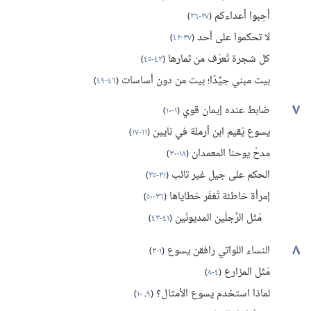
أحِبوا أعداءكم
(‏
٢٧-‏٣٦
)‏
لا تحكموا على أحد
(‏
٣٧-‏٤٢
)‏
كل شجرة تُعرَف من ثمارها
(‏
٤٣-‏٤٥
)‏
بيت مبني جيِّدًا؛‏ بيت من دون أساسات
(‏
٤٦-‏٤٩
)‏
٧
ضابط عنده إيمان قوي
(‏
١-‏١٠
)‏
يسوع يُقيم ابن أرملة في نايين
(‏
١١-‏١٧
)‏
مدحُ يوحنا المعمدان
(‏
١٨-‏٣٠
)‏
الحكم على جيل غير تائب
(‏
٣١-‏٣٥
)‏
إمرأة خاطئة تُغفَر خطاياها
(‏
٣٦-‏٥٠
)‏
مَثَل الرَّجلَين المديونَين
(‏
٤١-‏٤٣
)‏
٨
النساء اللواتي رافقن يسوع
(‏
١-‏٣
)‏
مَثَل المزارع
(‏
٤-‏٨
)‏
لماذا استخدم يسوع الأمثال؟‏
(‏
٩،‏ ١٠
)‏