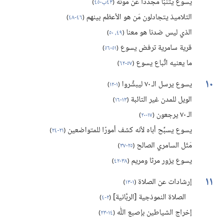
يسوع يتنبَّأ مجددًا عن موته
(‏
٤٣ب-‏٤٥
)‏
التلاميذ يتجادلون مَن هو الأعظم بينهم
(‏
٤٦-‏٤٨
)‏
الذي ليس ضدنا هو معنا
(‏
٤٩،‏ ٥٠
)‏
قرية سامرية ترفض يسوع
(‏
٥١-‏٥٦
)‏
ما يعنيه اتِّباع يسوع
(‏
٥٧-‏٦٢
)‏
١٠
يسوع يرسل الـ‍ ٧٠ ليبشِّروا
(‏
١-‏١٢
)‏
الويل للمدن غير التائبة
(‏
١٣-‏١٦
)‏
الـ‍ ٧٠ يرجعون
(‏
١٧-‏٢٠
)‏
يسوع يسبِّح أباه لأنه كشف أمورًا للمتواضعين
(‏
٢١-‏٢٤
)‏
مَثَل السامري الصالح
(‏
٢٥-‏٣٧
)‏
يسوع يزور مرثا ومريم
(‏
٣٨-‏٤٢
)‏
١١
إرشادات عن الصلاة
(‏
١-‏١٣
)‏
الصلاة النموذجية [الربَّانية]
(‏
٢-‏٤
)‏
إخراج الشياطين بإصبع اللّٰه
(‏
١٤-‏٢٣
)‏