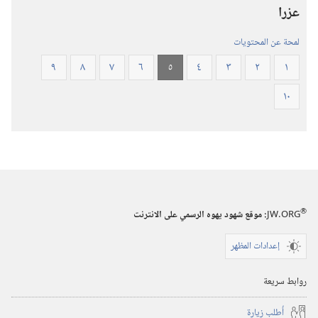
عزرا
(‏الطبعة
المنقحة
لمحة عن المحتويات
٢٠١٩)‏
٩
٨
٧
٦
٥
٤
٣
٢
١
١٠
®
JW.ORG
:‏ موقع شهود يهوه الرسمي على الانترنت
إعدادات المظهر
روابط سريعة
أُطلب زيارة