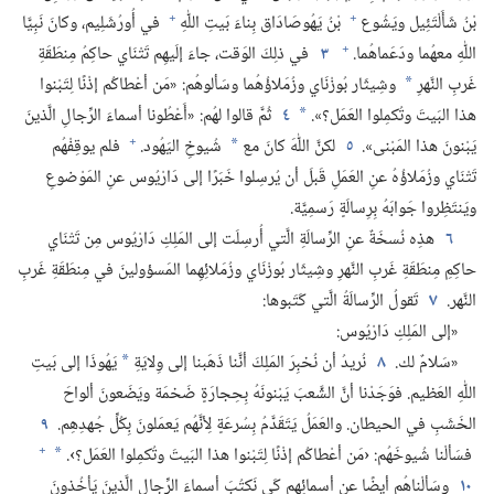
+
+
بْنُ شَأَلْتَئِيل ويَشُوع
بْنُ يَهُوصَادَاق بِناءَ بَيتِ اللّٰهِ
في أُورُشَلِيم،‏ وكانَ نَبِيَّا
+
اللّٰهِ معهُما ودَعَماهُما.‏
٣
في ذلِكَ الوَقت،‏ جاءَ إلَيهِم تَتْنَاي حاكِمُ مِنطَقَةِ
غَربِ النَّهرِ
وشِيثَار بُوزْنَاي وزُمَلاؤُهُما وسَألوهُم:‏ «مَن أعْطاكُم إذْنًا لِتَبْنوا
*
هذا البَيتَ وتُكمِلوا العَمَل؟‏».‏
٤
ثُمَّ قالوا لهُم:‏ «أَعْطُونا أسماءَ الرِّجالِ الَّذينَ
*
+
يَبْنونَ هذا المَبْنى».‏
٥
لكنَّ اللّٰهَ كانَ مع
شُيوخِ اليَهُود.‏
فلم يوقِفْهُم
*
تَتْنَاي وزُمَلاؤُهُ عنِ العَمَلِ قَبلَ أن يُرسِلوا خَبَرًا إلى دَارْيُوس عنِ المَوْضوعِ
ويَنتَظِروا جَوابَهُ بِرِسالَةٍ رَسمِيَّة.‏
٦
هذِه نُسخَةٌ عنِ الرِّسالَةِ الَّتي أُرسِلَت إلى المَلِكِ دَارْيُوس مِن تَتْنَاي
حاكِمِ مِنطَقَةِ غَربِ النَّهرِ وشِيثَار بُوزْنَاي وزُمَلائِهِما المَسؤولينَ في مِنطَقَةِ غَربِ
النَّهر.‏
٧
تَقولُ الرِّسالَةُ الَّتي كَتَبوها:‏
«إلى المَلِكِ دَارْيُوس:‏
«سَلامٌ لك.‏
٨
نُريدُ أن نُخبِرَ المَلِكَ أنَّنا ذَهَبنا إلى وِلايَةِ
يَهُوذَا إلى بَيتِ
*
اللّٰهِ العَظيم.‏ فوَجَدْنا أنَّ الشَّعبَ يَبْنونَهُ بِحِجارَةٍ ضَخمَة ويَضَعونَ ألواحَ
الخَشَبِ في الحيطان.‏ والعَمَلُ يَتَقَدَّمُ بِسُرعَةٍ لِأنَّهُم يَعمَلونَ بِكُلِّ جُهدِهِم.‏
٩
+
فسَألْنا شُيوخَهُم:‏ ‹مَن أعْطاكُم إذْنًا لِتَبْنوا هذا البَيتَ وتُكمِلوا العَمَل؟‏›.‏
*
١٠
وسَألْناهُم أيضًا عن أسمائِهِم كَي نَكتُبَ أسماءَ الرِّجالِ الَّذينَ يَأخُذونَ