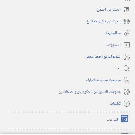
ابحث عن اجتماع
(يفتح
نافذة
ابحث عن مكان الاجتماع
(يفتح
جديدة)
نافذة
ما الجديد؟‏
جديدة)
الفيديوات
فيديوات مع وصف سمعي
بحث
معلومات مساعِدة للأطباء
معلومات للمسؤولين الحكوميين والصحافيين
تعليمات
التبرعات
(يفتح
نافذة