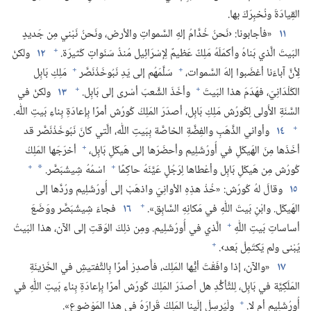
القِيادَةَ ونُخبِرَكَ بها.‏
١١
«فأجابونا:‏ ‹نَحنُ خُدَّامُ إلهِ السَّمواتِ والأرض،‏ ونَحنُ نَبْني مِن جَديدٍ
+
البَيتَ الَّذي بَناهُ وأكمَلَهُ مَلِكٌ عَظيمٌ لِإسْرَائِيل مُنذُ سَنَواتٍ كَثيرَة.‏
١٢
ولكنْ
+
+
لِأنَّ آباءَنا أغضَبوا إلهَ السَّموات،‏
سَلَّمَهُم إلى يَدِ نَبُوخَذْنَصَّر
مَلِكِ بَابِل
+
+
الكَلْدَانِيّ،‏ فهَدَمَ هذا البَيتَ
وأخَذَ الشَّعبَ أسْرى إلى بَابِل.‏
١٣
ولكنْ في
السَّنَةِ الأُولى لِكُورُش مَلِكِ بَابِل،‏ أصدَرَ المَلِكُ كُورُش أمرًا بِإعادَةِ بِناءِ بَيتِ اللّٰه.‏
+
١٤
وأواني الذَّهَبِ والفِضَّةِ الخاصَّة بِبَيتِ اللّٰه،‏ الَّتي كانَ نَبُوخَذْنَصَّر قد
+
أخَذَها مِنَ الهَيكَلِ في أُورُشَلِيم وأحضَرَها إلى هَيكَلِ بَابِل،‏
أخرَجَها المَلِكُ
+
+
كُورُش مِن هَيكَلِ بَابِل وأعْطاها لِرَجُلٍ عَيَّنَهُ حاكِمًا
اسْمُهُ شِيشْبَصَّر.‏
*
١٥
وقالَ لهُ كُورُش:‏ «خُذْ هذِهِ الأوانِيَ واذهَبْ إلى أُورُشَلِيم ورُدَّها إلى
+
الهَيكَل.‏ وابْنِ بَيتَ اللّٰهِ في مَكانِهِ السَّابِق».‏
١٦
فجاءَ شِيشْبَصَّر ووَضَعَ
+
أساساتِ بَيتِ اللّٰهِ
الَّذي في أُورُشَلِيم.‏ ومِن ذلِكَ الوَقتِ إلى الآن،‏ هذا البَيتُ
+
يُبْنى ولم يَكتَمِلْ بَعد›.‏
١٧
«والآن،‏ إذا وافَقْتَ أيُّها المَلِك،‏ فأَصدِرْ أمرًا بِالتَّفتيشِ في الخَزينَةِ
المَلَكِيَّة في بَابِل،‏ لِلتَّأكُّدِ هل أصدَرَ المَلِكُ كُورُش أمرًا بِإعادَةِ بِناءِ بَيتِ اللّٰهِ في
+
أُورُشَلِيم أم لا.‏
ولْيُرسِلْ إلَينا المَلِكُ قَرارَهُ في هذا المَوْضوع».‏