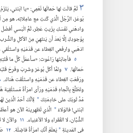
٣
ثُمَّ قالَت لها حَماتُها نُعْمِي:‏ «يا ابْنَتي،‏ يَلزَ
بُوعَز،‏ الرَّجُلَ الَّذي كُنتِ مع عامِلاتِه،‏ هو مِن أقر
وادهَني نَفْسَكِ بِزَيتٍ عَطِر،‏ ثُمَّ الْبَسي أفضَلَ ث
بِوُجودِكِ إلَّا بَعدَ أن يَنتَهِيَ مِنَ الأكلِ والشُّرب.
اذهَبي وارفَعي الغِطاءَ عن قَدَمَيْهِ واستَلْقي عِ
٥
فأجابَتْها رَاعُوث:‏ «سأعمَلُ كُلَّ ما قُلتِهِ
حَماتُها.‏
٧
ولمَّا أكَلَ بُوعَز وشَرِبَ وفَرِحَ قَلبُ
ورَفَعَتِ الغِطاءَ عن قَدَمَيْهِ واستَلْقَت هُناك.‏
٨
وتَطَلَّعَ بِاتِّجاهِ قَدَمَيْهِ ورَأى امرَأةً مُستَلْقِيَة هُ
مُدَّ ثَوبَكَ على خادِمَتِكَ
لِأنَّكَ أحَدُ الَّذينَ 
*
ابْنَتي!‏ فالوَلاءُ
الَّذي تُظهِرينَهُ الآنَ هو أعظَمُ 
*
الشُّبَّان،‏ لا الفُقَراءِ ولا الأغنِياء.‏
١١
والآنَ لا تَ
في المَدينَةِ
يَعلَمُ أنَّكِ امرَأةٌ فاضِلَة.‏
١٢
صَح
*