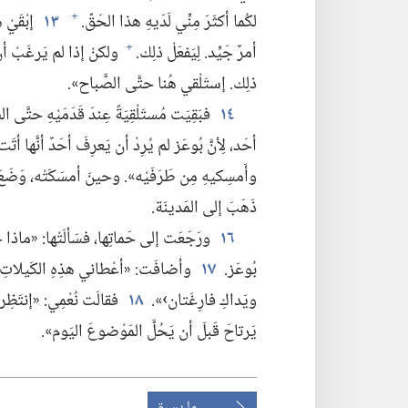
لكُما أكثَرَ مِنِّي لَدَيهِ هذا الحَقّ.‏
١٣
إبْقَيْ ه
+
أمرٌ جَيِّد.‏ لِيَفعَلْ ذلِك.‏
ولكنْ إذا لم يَرغَبْ أن يَ
+
ذلِك.‏ إستَلْقي هُنا حتَّى الصَّباح».‏
١٤
فبَقِيَت مُستَلْقِيَةً عِندَ قَدَمَيْهِ حتَّى ا
أحَد،‏ لِأنَّ بُوعَز لم يُرِدْ أن يَعرِفَ أحَدٌ أنَّها أتَت
وأَمسِكيهِ مِن طَرَفَيْه».‏ وحينَ أمسَكَتْه،‏ وَضَع
ذَهَبَ إلى المَدينَة.‏
١٦
ورَجَعَت إلى حَماتِها،‏ فسَألَتْها:‏ «ماذا ح
بُوعَز.‏
١٧
وأضافَت:‏ «أعْطاني هذِهِ الكَيلاتِ الس
ويَداكِ فارِغَتان›».‏
١٨
فقالَت نُعْمِي:‏ «إنتَظِ
يَرتاحَ قَبلَ أن يَحُلَّ المَوْضوعَ اليَوم».‏
ما يسبق