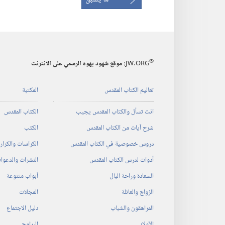
®
JW.ORG
:‏ موقع شهود يهوه الرسمي على الانترنت
تعاليم الكتاب المقدس
المكتبة
انت تسأل والكتاب المقدس يجيب
الكتاب المقدس
شرح آيات من الكتاب المقدس
الكتب
دروس خصوصية في الكتاب المقدس
الكراسات والكرا
أدوات لدرس الكتاب المقدس
النشرات والدعوا
السعادة وراحة البال
أبواب متنوعة
الزواج والعائلة
المجلات
المراهقون والشباب
دليل الاجتماع
الأولاد
البرامج