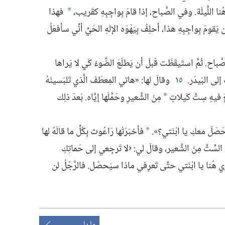
ُنا اللَّيلَة.‏ وفي الصَّباح،‏ إذا قامَ بِواجِبِهِ كقَريب،‏
فهذا
*
قومَ بِواجِبِهِ هذا،‏ أحلِفُ بِيَهْوَه الإلهِ الحَيِّ أنِّي سأفعَلُ
لصَّباح.‏ ثُمَّ استَيقَظَت قَبلَ أن يَطلَعَ الضَّوءُ كَي لا يَراها
 إلى البَيدَر.‏
١٥
وقالَ لها:‏ «هاتي المِعطَفَ الَّذي تَلبَسينَهُ
َ فيهِ سِتَّ كَيلاتٍ
مِنَ الشَّعيرِ وحَمَّلَها إيَّاه.‏ بَعدَ ذلِك
*
َصَلَ معكِ يا ابْنَتي؟‏».‏
فأخبَرَتْها رَاعُوث بِكُلِّ ما قالَهُ لها
*
ِّتَّ مِنَ الشَّعير،‏ وقالَ لي:‏ ‹لا تَرجِعي إلى حَماتِكِ
ري هُنا يا ابْنَتي حتَّى تَعرِفي ماذا سيَحصُل.‏ فالرَّجُلُ لن
ما يلي