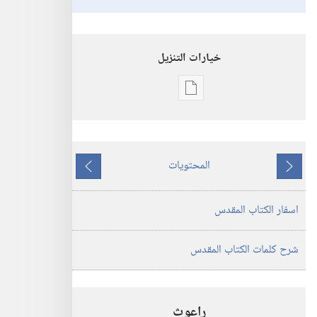
خيارات التنزيل
خيارات
تنزيل
الاصدارات
ترجمة
المحتويات
العالم
ما
ما
الجديد
يسبق
يلي
اسفار الكتاب المقدس
للكتاب
المقدس
(‏الطبعة
شرح كلمات الكتاب المقدس
المنقحة
٢٠١٩)‏
راعوث