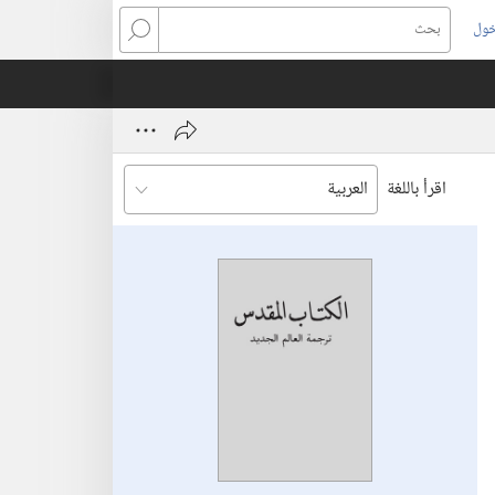
خول
بحث
اقرأ باللغة