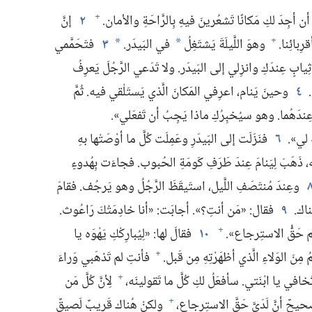
مُ أن أجِدَ لكِ مَكانًا تَشعُرينَ فيهِ بِالرَّاحَةِ والأمان.‏
٢
إنَّ
+
ِبائِنا.‏
وهوَ اللَّيلَةَ يَشتَغِلُ
في البَيدَر.‏
٣
فتَحَمَّمي
+
*
*
ِيابٍ عِندَكِ وانزِلي إلى البَيدَر.‏ ولا تَدَعي الرَّجُلَ يَعرِفُ
‏
٤
وحينَ يَنام،‏ اعرِفي المَكانَ الَّذي يَستَلْقي فيه.‏ ثُمَّ
ندَهُما.‏ وهو سيُخبِرُكِ ماذا يَجِبُ أن تَفعَلي».‏
 لي».‏
٦
فنَزَلَت إلى البَيدَرِ وعَمِلَت كُلَّ ما أوْصَتْها بهِ
ه،‏ ذَهَبَ لِيَنامَ عِندَ طَرَفِ كَومَةِ الحُبوب.‏ فجاءَت بِهُدوءٍ
وعِندَ مُنتَصَفِ اللَّيل،‏ استَيقَظَ الرَّجُلُ وهو يَرجُف.‏ فقامَ
ناك.‏
٩
فقال:‏ «مَن أنتِ؟‏».‏ أجابَت:‏ «أنا خادِمَتُكَ رَاعُوث.‏
لهُم حَقُّ الاستِرجاع».‏
١٠
فقالَ لها:‏ «لِيُبارِكْكِ يَهْوَه يا
+
مِنَ الوَلاءِ الَّذي أظهَرْتِهِ مِن قَبل.‏
فأنتِ لم تَذهَبي وَراءَ
+
خافي يا ابْنَتي.‏ سأفعَلُ لكِ كُلَّ ما تَقولينَه،‏
لِأنَّ كُلَّ مَن
+
يحٌ أنَّ لَدَيَّ حَقَّ الاستِرجاع،‏
ولكنْ هُناك قَريبٌ لَصيقٌ
+