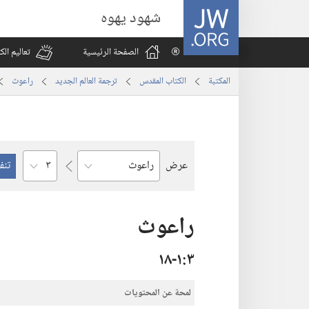
JW.ORG
شهود يهوه
الصفحة الرئيسية
تعاليم ال
المكتبة
الكتاب المقدس
ترجمة العالم الجديد
راعوث
الفصل
عرض
السفر
راعوث
٣‏:‏١‏-١٨
لمحة عن المحتويات