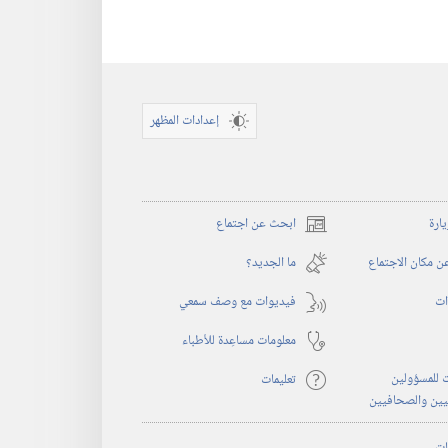
إعدادات المظهر
يارة
ابحث عن اجتماع
(يفتح
نافذة
 مكان الاجتماع
ما الجديد؟‏
جديدة)
ات
فيديوات مع وصف سمعي
معلومات مساعِدة للأطباء
 للمسؤولين
تعليمات
يين والصحافيين