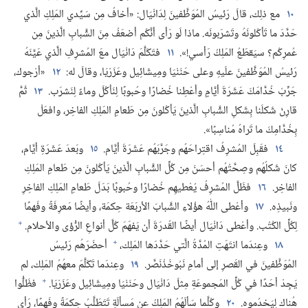
١٠
مع ذلِك،‏ قالَ رَئيسُ المُوَظَّفينَ لِدَانْيَال:‏ «أخافُ مِن سَيِّدي المَلِكِ الَّذي
حَدَّدَ ما تَأكُلونَهُ وتَشرَبونَه.‏ ماذا لَو رَأى أنَّكُم أضعَفُ مِنَ الشَّبابِ الَّذينَ مِن
عُمرِكُم؟‏ سيَقطَعُ المَلِكُ رَأسي!‏».‏
١١
فتَكَلَّمَ دَانْيَال معَ المُشرِفِ الَّذي عَيَّنَهُ
رَئيسُ المُوَظَّفينَ علَيهِ وعلى حَنَنْيَا ومِيشَائِيل وعَزَرْيَا،‏ وقالَ له:‏
١٢
«أرْجوك،‏
جَرِّبْ خُدَّامَكَ عَشَرَةَ أيَّامٍ وأعْطِنا خُضارًا وحُبوبًا لِنَأكُلَ وماءً لِنَشرَب.‏
١٣
ثُمَّ
قارِنْ شَكلَنا بِشَكلِ الشَّبابِ الَّذينَ يَأكُلونَ مِن طَعامِ المَلِكِ الفاخِر،‏ وافعَلْ
بِخُدَّامِكَ ما تَراهُ مُناسِبًا».‏
١٤
فقَبِلَ المُشرِفُ اقتِراحَهُم وجَرَّبَهُم عَشَرَةَ أيَّام.‏
١٥
وبَعدَ عَشَرَةِ أيَّام،‏
كانَ شَكلُهُم وصِحَّتُهُم أحسَنَ مِن كُلِّ الشَّبابِ الَّذينَ يَأكُلونَ مِن طَعامِ المَلِكِ
الفاخِر.‏
١٦
فظَلَّ المُشرِفُ يُعْطيهِم خُضارًا وحُبوبًا بَدَلَ طَعامِ المَلِكِ الفاخِرِ
ونَبيذِه.‏
١٧
وأعْطى اللّٰهُ هؤُلاءِ الشَّبابَ الأربَعَة حِكمَة،‏ وأيضًا مَعرِفَةً وفَهمًا
+
لِكُلِّ الكُتُب.‏ وأعْطى دَانْيَال أيضًا القُدرَةَ أن يَفهَمَ كُلَّ أنواعِ الرُّؤى والأحلام.‏
+
١٨
وعِندَما انتَهَتِ المُدَّةُ الَّتي حَدَّدَها المَلِك،‏
أحضَرَهُم رَئيسُ
المُوَظَّفينَ في القَصرِ إلى أمامِ نَبُوخَذْنَصَّر.‏
١٩
وعِندَما تَكَلَّمَ معهُمُ المَلِك،‏ لم
+
يَجِدْ أحَدًا في كُلِّ المَجموعَةِ مِثلَ دَانْيَال وحَنَنْيَا ومِيشَائِيل وعَزَرْيَا.‏
فظَلُّوا
هُناك لِيَخدُموه.‏
٢٠
وكُلَّما سَألَهُمُ المَلِكُ عن مَسألَةٍ تَتَطَلَّبُ حِكمَةً وفَهمًا،‏ رَأى