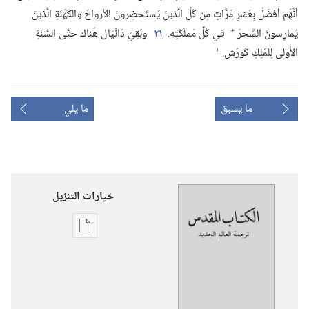
أنَّهُم أفضَلُ بِعَشرِ مَرَّاتٍ مِن كُلِّ الَّذينَ يَستَحضِرونَ الأرواحَ والكَهَنَةِ الَّذينَ
+
يُمارِسونَ السِّحرَ
في كُلِّ مَملَكَتِه.‏
٢١
وبَقِيَ دَانْيَال هُناك حتَّى السَّنَةِ
+
الأُولى لِلمَلِكِ كُورُش.‏
ما يسبق
ما يلي
خيارات التنزيل
خيارات
تنزيل
الاصدارات
ترجمة