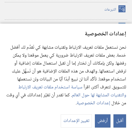
التبرعات
(يفتح
نافذة
جديدة)
مكتبة برج المراقبة الالكترونية
™
(يفتح
إعدادات الخصوصية
نافذة
JW Hub
جديدة)
(يفتح
نحن نستعمل ملفات تعريف الارتباط وتقنيات مشابهة كي نُقدِّم لك أفضل
نافذة
®
خدمة. بعض ملفات تعريف الارتباط ضرورية كي يعمل موقعنا ولا يمكن
تطبيق
JW Library
جديدة)
رفضها. ولكن بإمكانك أن تختار إما أن تقبل استعمال ملفات إضافية أو
مكتبة برج المراقبة
ترفض استعمالها. والهدف من هذه الملفات الإضافية هو أن نُسهِّل عليك
استخدام موقعنا. تأكَّد أننا لن نبيع أبدًا أيًّا من البيانات ولن نستعملها
للتسويق. لتعرف أكثر، اقرأ
سياسة استخدام ملفات تعريف الارتباط
والتقنيات المشابهة لها حول العالم
. كما تقدر أن تغيِّر إعداداتك في أي وقت
Copyright
© 2026 .Watch Tower Bible and Tract Society of Pennsylvania
من خلال
إعدادات الخصوصية
.
شروط الاستخدام
|
سياسة الخصوصية
|
إعدادات الخصوصية
عر
الم
أقبل
أرفض
تغيير الإعدادات