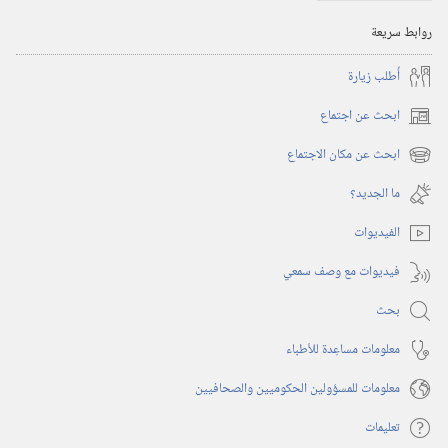
روابط سريعة
أُطلب زيارة
ابحث عن اجتماع
(يفتح
نافذة
ابحث عن مكان الاجتماع
(يفتح
جديدة)
نافذة
ما الجديد؟‏
جديدة)
الفيديوات
فيديوات مع وصف سمعي
بحث
معلومات مساعِدة للأطباء
معلومات للمسؤولين الحكوميين والصحافيين
تعليمات