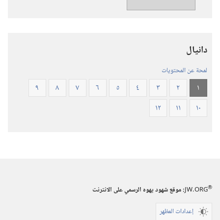
العالم
الجديد
للكتاب
المقدس
دانيال
(‏الطبعة
المنقحة
لمحة عن المحتويات
٢٠١٩)‏
٩
٨
٧
٦
٥
٤
٣
٢
١
١٢
١١
١٠
®
JW.ORG
:‏ موقع شهود يهوه الرسمي على الانترنت
إعدادات المظهر