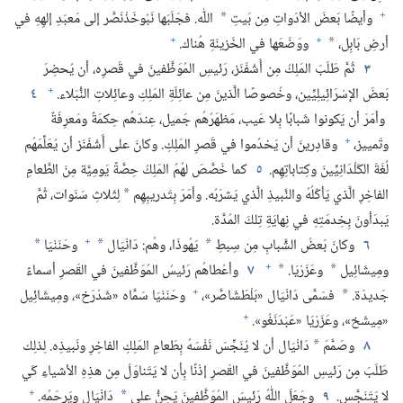
+
وأيضًا بَعضَ الأدَواتِ مِن بَيتِ
اللّٰه.‏ فجَلَبَها نَبُوخَذْنَصَّر إلى مَعبَدِ إلهِهِ في
*
+
+
أرضِ بَابِل،‏
ووَضَعَها في الخَزينَةِ هُناك.‏
*
٣
ثُمَّ طَلَبَ المَلِكُ مِن أَشْفَنَز،‏ رَئيسِ المُوَظَّفينَ في قَصرِه،‏ أن يُحضِرَ
+
بَعضَ الإسْرَائِيلِيِّين،‏ وخُصوصًا الَّذينَ مِن عائِلَةِ المَلِكِ وعائِلاتِ النُّبَلاء.‏
٤
وأمَرَ أن يَكونوا شَبابًا بِلا عَيب،‏ مَظهَرُهُم جَميل،‏ عِندَهُم حِكمَةٌ ومَعرِفَةٌ
+
وتَمييز،‏
وقادِرينَ أن يَخدُموا في قَصرِ المَلِكِ.‏ وكانَ على أَشْفَنَز أن يُعَلِّمَهُم
لُغَةَ الكَلْدَانِيِّينَ وكِتاباتِهِم.‏
٥
كما خَصَّصَ لهُمُ المَلِكُ حِصَّةً يَومِيَّة مِنَ الطَّعامِ
الفاخِرِ الَّذي يَأكُلُهُ والنَّبيذِ الَّذي يَشرَبُه.‏ وأمَرَ بِتَدريبِهِم
لِثَلاثِ سَنَوات،‏ ثُمَّ
*
يَبدَأونَ بِخِدمَتِهِ في نِهايَةِ تِلكَ المُدَّة.‏
+
٦
وكانَ بَعضُ الشَّبابِ مِن سِبطِ
يَهُوذَا،‏ وهُم:‏ دَانْيَال
وحَنَنْيَا
*
*
*
+
ومِيشَائِيل
وعَزَرْيَا.‏
٧
وأعْطاهُم رَئيسُ المُوَظَّفينَ في القَصرِ أسماءً
*
*
+
جَديدَة.‏
فسَمَّى دَانْيَال «بَلْطَشَاصَّر»،‏
وحَنَنْيَا سَمَّاه «شَدْرَخ»،‏ ومِيشَائِيل
*
+
«مِيشَخ»،‏ وعَزَرْيَا «عَبْدَنَغُو».‏
٨
وصَمَّمَ
دَانْيَال أن لا يُنَجِّسَ نَفْسَهُ بِطَعامِ المَلِكِ الفاخِرِ ونَبيذِه.‏ لِذلِك
*
طَلَبَ مِن رَئيسِ المُوَظَّفينَ في القَصرِ إذْنًا بِأن لا يَتَناوَلَ مِن هذِهِ الأشياءِ كَي
+
لا يَتَنَجَّس.‏
٩
وجَعَلَ اللّٰهُ رَئيسَ المُوَظَّفينَ يَحِنُّ على
دَانْيَال ويَرحَمُه.‏
*