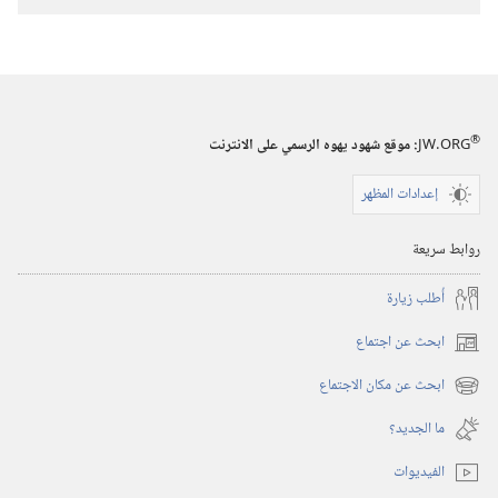
®
JW.ORG
:‏ موقع شهود يهوه الرسمي على الانترنت
إعدادات المظهر
روابط سريعة
أُطلب زيارة
ابحث عن اجتماع
(يفتح
نافذة
ابحث عن مكان الاجتماع
(يفتح
جديدة)
نافذة
ما الجديد؟‏
جديدة)
الفيديوات