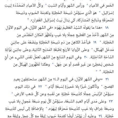
+
+
الخَمرِ في الأعيادِ
ورَأسِ الشَّهرِ وأيَّامِ السَّبتِ
وكُلِّ الأعيادِ المُحَدَّدَة لِبَيتِ
+
إسْرَائِيل.‏
هوَ الَّذي سيُؤَمِّنُ ذَبيحَةَ الخَطِيَّةِ وتَقدِمَةَ الحُبوبِ وذَبيحَةَ
المُحرَقَةِ وذَبائِحَ المُشارَكَة،‏ كَي يَنالَ بَيتُ إسْرَائِيل الغُفران›.‏
*
١٨
«هذا ما يَقولُهُ السَّيِّدُ العَظيمُ يَهْوَه:‏ ‹في الشَّهرِ الأوَّل،‏ في اليَومِ الأوَّلِ
مِنَ الشَّهر،‏ تَأخُذُ مِنَ القَطيعِ عِجلًا بِلا عَيبٍ وتُطَهِّرُ المَكانَ المُقَدَّسَ مِنَ
+
الخَطِيَّة.‏
١٩
فيَأخُذُ الكاهِنُ مِن دَمِ ذَبيحَةِ الخَطِيَّةِ ويَضَعُهُ على جانِبَيْ
+
مَدخَلِ الهَيكَل،‏
وعلى الزَّوايا الأربَعِ لِطَبَقَةِ المَذبَحِ الثَّانِيَة،‏ وعلى جانِبَيْ بَوَّابَةِ
السَّاحَةِ الدَّاخِلِيَّة.‏
٢٠
وفي اليَومِ السَّابِعِ مِنَ الشَّهر،‏ تَعمَلُ نَفْسَ الشَّيءِ عن أيِّ
+
شَخصٍ يُخطِئُ عن غَيرِ قَصدٍ أو عن جَهل.‏
وهكَذا تُطَهِّرونَ الهَيكَلَ مِنَ
+
الخَطِيَّة.‏
*
٢١
«‹وفي الشَّهرِ الأوَّل،‏ في اليَومِ الـ‍ ١٤ مِنَ الشَّهر،‏ ستَحتَفِلونَ بِعيدِ
+
+
الفِصح.‏
وتَأكُلونَ خُبزًا بِلا خَميرَةٍ لِسَبعَةِ أيَّام.‏
٢٢
في ذلِكَ اليَوم،‏
+
سيُؤَمِّنُ الرَّئيسُ عِجلًا كذَبيحَةِ خَطِيَّةٍ عن نَفْسِهِ وعن كُلِّ شَعبِ الأرض.‏
٢٣
وعلى مَدى أيَّامِ العيدِ السَّبعَة،‏ سيُؤَمِّنُ كُلَّ يَومٍ سَبعَةَ عُجولٍ بِلا عَيبٍ
+
وسَبعَةَ خِرافٍ بِلا عَيبٍ كذَبيحَةِ مُحرَقَةٍ لِيَهْوَه،‏
بِالإضافَةِ إلى تَيسٍ كذَبيحَةِ
خَطِيَّة.‏
٢٤
وعلَيهِ أن يُؤَمِّنَ أيضًا تَقدِمَةَ حُبوب:‏ إيفَةً مع كُلِّ عِجلٍ وإيفَةً مع