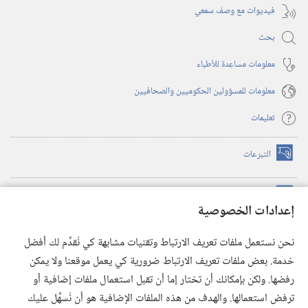
فيديوات مع وصف سمعي
بحث
معلومات مساعِدة للأطباء
معلومات للمسؤولين الحكوميين والصحافيين
تعليمات
التبرعات
(يفتح
نافذة
جديدة)
مكتبة برج المراقبة الالكترونية
™
(يفتح
إعدادات الخصوصية
نافذة
JW Hub
جديدة)
(يفتح
نحن نستعمل ملفات تعريف الارتباط وتقنيات مشابهة كي نُقدِّم لك أفضل
نافذة
®
خدمة. بعض ملفات تعريف الارتباط ضرورية كي يعمل موقعنا ولا يمكن
تطبيق
JW Library
جديدة)
رفضها. ولكن بإمكانك أن تختار إما أن تقبل استعمال ملفات إضافية أو
مكتبة برج المراقبة
ترفض استعمالها. والهدف من هذه الملفات الإضافية هو أن نُسهِّل عليك