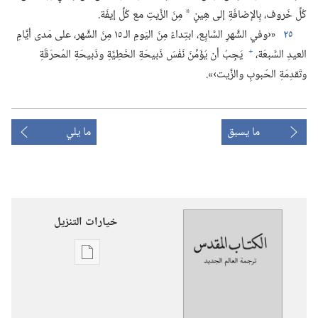
كُلِّ خَروف،‏ بِالإضافَةِ إلى هِينٍ
مِنَ الزَّيتِ مع كُلِّ إيفَة.‏
*
٢٥
«‹وفي الشَّهرِ السَّابِع،‏ ابتِداءً مِنَ اليَومِ الـ‍ ١٥ مِنَ الشَّهر،‏ على مَدى أيَّامِ
+
العيدِ السَّبعَة،‏
يَجِبُ أن يُؤَمِّنَ نَفْسَ ذَبيحَةِ الخَطِيَّةِ وذَبيحَةِ المُحرَقَةِ
وتَقدِمَةِ الحُبوبِ والزَّيت›».‏
ما يسبق
ما يلي
خيارات التنزيل
خيارات
تنزيل
الاصدارات