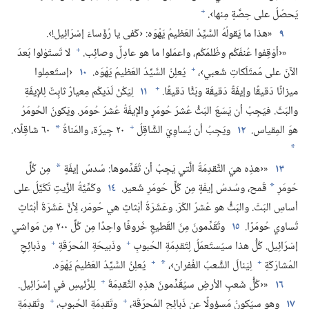
+
يَحصُلُ على حِصَّةٍ مِنها›.‏
٩
«هذا ما يَقولُهُ السَّيِّدُ العَظيمُ يَهْوَه:‏ ‹كَفى يا رُؤَساءَ إسْرَائِيل!‏›.‏
+
«‹أوْقِفوا عُنفَكُم وظُلمَكُم،‏ واعمَلوا ما هو عادِلٌ وصائِب.‏
لا تَستَوْلوا بَعدَ
+
الآنَ على مُمتَلَكاتِ شَعبي›،‏
يُعلِنُ السَّيِّدُ العَظيمُ يَهْوَه.‏
١٠
‹إستَعمِلوا
+
ميزانًا دَقيقًا وإيفَةً دَقيقَة وبَثًّا دَقيقًا.‏
١١
لِيَكُنْ لَدَيكُم مِعيارٌ ثابِتٌ لِلإيفَةِ
والبَثّ.‏ فيَجِبُ أن يَسَعَ البَثُّ عُشرَ حُومَرٍ والإيفَةُ عُشرَ حُومَر.‏ ويَكونُ الحُومَرُ
+
هوَ المِقياس.‏
١٢
ويَجِبُ أن يُساوِيَ الشَّاقِلُ
٢٠ جِيرَة،‏ والمَناةُ
٦٠ شاقِلًا›.‏
*
*
١٣
«‹هذِه هيَ التَّقدِمَةُ الَّتي يَجِبُ أن تُقَدِّموها:‏ سُدسُ إيفَةٍ
مِن كُلِّ
*
حُومَرِ
قَمح،‏ وسُدسُ إيفَةٍ مِن كُلِّ حُومَرِ شَعير.‏
١٤
وكَمِّيَّةُ الزَّيتِ تُكَيَّلُ على
*
أساسِ البَثّ.‏ والبَثُّ هو عُشرُ الكُرّ.‏ وعَشَرَةُ أبْثاثٍ هي حُومَر،‏ لِأنَّ عَشَرَةَ أبْثاثٍ
تُساوي حُومَرًا.‏
١٥
وتُقَدِّمونَ مِنَ القَطيعِ خَروفًا واحِدًا مِن كُلِّ ٢٠٠ مِن مَواشي
+
+
إسْرَائِيل.‏ كُلُّ هذا سيُستَعمَلُ لِتَقدِمَةِ الحُبوبِ
وذَبيحَةِ المُحرَقَةِ
وذَبائِحِ
+
+
المُشارَكَةِ
لِيَنالَ الشَّعبُ الغُفران›،‏
يُعلِنُ السَّيِّدُ العَظيمُ يَهْوَه.‏
*
+
١٦
«‹كُلُّ شَعبِ الأرضِ سيُقَدِّمونَ هذِهِ التَّقدِمَةَ
لِلرَّئيسِ في إسْرَائِيل.‏
+
+
١٧
وهو سيَكونُ مَسؤولًا عن ذَبائِحِ المُحرَقَة،‏
وتَقدِمَةِ الحُبوب،‏
وتَقدِمَةِ