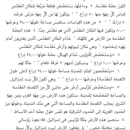
تَكونُ حِصَّةً مُقَدَّسَة.‏
٢
وداخِلَها،‏ ستُخَصَّصُ قِطعَةٌ مُرَبَّعَة لِلمَكانِ المُقَدَّسِ
+
قِياسُ كُلِّ جِهَةٍ مِنها ٥٠٠ ذِراع.‏
ويَكونُ لها مِن كُلِّ جِهَةٍ مَرْعًى عَرضُهُ
*
+
٥٠ ذِراعًا.‏
٣
مِن هذِهِ القِياسات،‏ ستَقيسُ مِساحَةً طولُها ٠٠٠‏,٢٥ وعَرضُها
*
٠٠٠‏,١٠،‏ ويَكونُ فيها المَكانُ المُقَدَّسُ الَّذي هو مُقَدَّسٌ جِدًّا.‏
٤
هذِهِ الحِصَّةُ
+
المُقَدَّسَة مِنَ الأرضِ هي لِلكَهَنَة،‏
خُدَّامِ المَكانِ المُقَدَّس،‏ الَّذينَ يَقتَرِبونَ أمامَ
+
يَهْوَه لِيَخدُموه.‏
وهي مَكانٌ لِبُيوتِهِم وأرضٌ مُقَدَّسَة لِلمَكانِ المُقَدَّس.‏
٥
«‹وسَتُخَصَّصُ لِلَّاوِيِّين،‏ خُدَّامِ الهَيكَل،‏ حِصَّةٌ طولُها ٠٠٠‏,٢٥ ذِراعٍ
+
+
وعَرضُها ٠٠٠‏,١٠ ذِراع.‏
وسَيكونُ لَدَيهِم ٢٠ غُرفَةَ طَعامٍ
مِلْكًا لهُم.‏
*
٦
«‹وتُخَصِّصونَ كمِلْكٍ لِلمَدينَةِ مِساحَةً طولُها ٠٠٠‏,٢٥ ذِراع (‏على طولِ
+
التَّقدِمَةِ المُقَدَّسَة)‏ وعَرضُها ٠٠٠‏,٥ ذِراع.‏
وهي تَكونُ لِكُلِّ بَيتِ إسْرَائِيل.‏
*
٧
«‹وسَتُخَصَّصُ لِلرَّئيسِ أرضٌ على جانِبَيْ كُلٍّ مِنَ التَّقدِمَةِ المُقَدَّسَة
والمِساحَةِ المُخَصَّصَة لِلمَدينَة.‏ ستَكونُ هذِهِ الأرض،‏ مِن جِهَةِ الغَربِ ومِن جِهَةِ
الشَّرق،‏ بِجانِبِ التَّقدِمَةِ المُقَدَّسَة والمِساحَةِ الَّتي هي مِلْكُ المَدينَة.‏ وطولُها مِنَ
+
الحُدودِ الغَربِيَّة إلى الحُدودِ الشَّرقِيَّة هو نَفْسُ طولِ حِصَّةِ أحَدِ الأسباط.‏
٨
ستَصيرُ هذِهِ الأرضُ مِلْكًا لِلرَّئيسِ في إسْرَائِيل.‏ فلا يَعودُ رُؤَسائي
+
يُسيئونَ مُعامَلَةَ شَعبي،‏
بل يُعْطونَ الأرضَ لِبَيتِ إسْرَائِيل،‏ وكُلُّ سِبطٍ