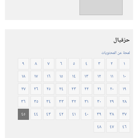
ترجمة
العالم
الجديد
للكتاب
المقدس
حزقيال
(‏الطبعة
المنقحة
لمحة عن المحتويات
٢٠١٩)‏
٩
٨
٧
٦
٥
٤
٣
٢
١
١٨
١٧
١٦
١٥
١٤
١٣
١٢
١١
١٠
٢٧
٢٦
٢٥
٢٤
٢٣
٢٢
٢١
٢٠
١٩
٣٦
٣٥
٣٤
٣٣
٣٢
٣١
٣٠
٢٩
٢٨
٤٥
٤٤
٤٣
٤٢
٤١
٤٠
٣٩
٣٨
٣٧
٤٨
٤٧
٤٦