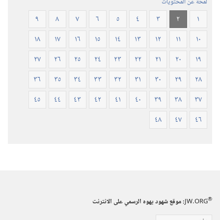
لمحة عن المحتويات
٢٠١٩)‏
٩
٨
٧
٦
٥
٤
٣
٢
١
١٨
١٧
١٦
١٥
١٤
١٣
١٢
١١
١٠
٢٧
٢٦
٢٥
٢٤
٢٣
٢٢
٢١
٢٠
١٩
٣٦
٣٥
٣٤
٣٣
٣٢
٣١
٣٠
٢٩
٢٨
٤٥
٤٤
٤٣
٤٢
٤١
٤٠
٣٩
٣٨
٣٧
٤٨
٤٧
٤٦
®
JW.ORG
:‏ موقع شهود يهوه الرسمي على الانترنت