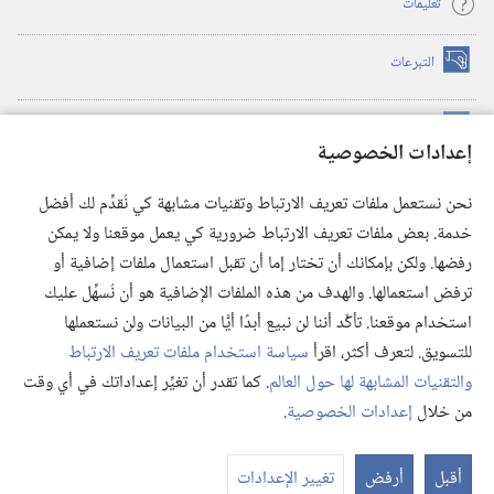
تعليمات
التبرعات
(يفتح
نافذة
جديدة)
مكتبة برج المراقبة الالكترونية
™
(يفتح
إعدادات الخصوصية
نافذة
JW Hub
جديدة)
(يفتح
نحن نستعمل ملفات تعريف الارتباط وتقنيات مشابهة كي نُقدِّم لك أفضل
نافذة
®
خدمة. بعض ملفات تعريف الارتباط ضرورية كي يعمل موقعنا ولا يمكن
تطبيق
JW Library
جديدة)
رفضها. ولكن بإمكانك أن تختار إما أن تقبل استعمال ملفات إضافية أو
مكتبة برج المراقبة
ترفض استعمالها. والهدف من هذه الملفات الإضافية هو أن نُسهِّل عليك
استخدام موقعنا. تأكَّد أننا لن نبيع أبدًا أيًّا من البيانات ولن نستعملها
للتسويق. لتعرف أكثر، اقرأ
سياسة استخدام ملفات تعريف الارتباط
والتقنيات المشابهة لها حول العالم
. كما تقدر أن تغيِّر إعداداتك في أي وقت
Copyright
© 2026 .Watch Tower Bible and Tract Society of Pennsylvania
من خلال
إعدادات الخصوصية
.
شروط الاستخدام
|
سياسة الخصوصية
|
إعدادات الخصوصية
عر
الم
أقبل
أرفض
تغيير الإعدادات