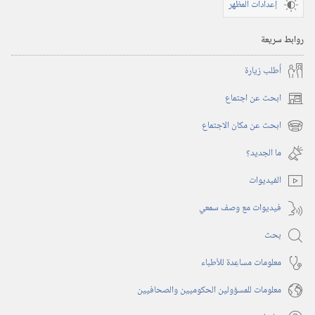
إعدادات المظهر
روابط سريعة
أُطلب زيارة
ابحث عن اجتماع
(يفتح
نافذة
ابحث عن مكان الاجتماع
(يفتح
جديدة)
نافذة
ما الجديد؟‏
جديدة)
الفيديوات
فيديوات مع وصف سمعي
بحث
معلومات مساعِدة للأطباء
معلومات للمسؤولين الحكوميين والصحافيين