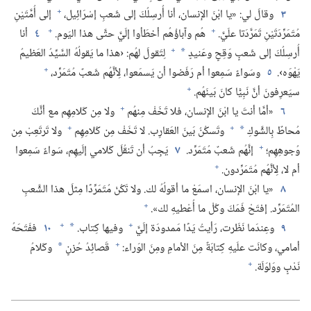
+
٣
وقالَ لي:‏ «يا ابْنَ الإنسان،‏ أنا أُرسِلُكَ إلى شَعبِ إسْرَائِيل،‏
إلى أُمَّتَيْنِ
+
+
مُتَمَرِّدَتَيْنِ تَمَرَّدَتا علَيَّ.‏
هُم وآباؤُهُم أخطَأوا إلَيَّ حتَّى هذا اليَوم.‏
٤
أنا
+
أُرسِلُكَ إلى شَعبٍ وَقِحٍ وعَنيدٍ
لِتَقولَ لهُم:‏ ‹هذا ما يَقولُهُ السَّيِّدُ العَظيمُ
*
+
يَهْوَه›.‏
٥
وسَواءٌ سَمِعوا أم رَفَضوا أن يَسمَعوا،‏ لِأنَّهُم شَعبٌ مُتَمَرِّد،‏
+
سيَعرِفونَ أنَّ نَبِيًّا كانَ بَينَهُم.‏
+
٦
«أمَّا أنتَ يا ابْنَ الإنسان،‏ فلا تَخَفْ مِنهُم
ولا مِن كَلامِهِم مع أنَّكَ
+
+
مُحاطٌ بِالشَّوكِ
وتَسكُنُ بَينَ العَقارِب.‏ لا تَخَفْ مِن كَلامِهِم
ولا تَرتَعِبْ مِن
*
+
وُجوهِهِم؛‏
إنَّهُم شَعبٌ مُتَمَرِّد.‏
٧
يَجِبُ أن تَنقُلَ كَلامي إلَيهِم،‏ سَواءٌ سَمِعوا
+
أم لا،‏ لِأنَّهُم مُتَمَرِّدون.‏
٨
«يا ابْنَ الإنسان،‏ اسمَعْ ما أقولُهُ لك.‏ ولا تَكُنْ مُتَمَرِّدًا مِثلَ هذا الشَّعبِ
+
المُتَمَرِّد.‏ إفتَحْ فَمَكَ وكُلْ ما أُعْطيهِ لك».‏
+
+
٩
وعِندَما نَظَرت،‏ رَأيتُ يَدًا مَمدودَة إلَيَّ
وفيها كِتاب.‏
١٠
ففَتَحَهُ
*
+
أمامي،‏ وكانَت علَيهِ كِتابَةٌ مِنَ الأمامِ ومِنَ الوَراء:‏
قَصائِدُ حُزنٍ
وكَلامُ
*
+
نَدْبٍ ووَلوَلَة.‏