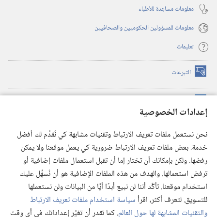
معلومات مساعِدة للأطباء
معلومات للمسؤولين الحكوميين والصحافيين
تعليمات
التبرعات
(يفتح
نافذة
جديدة)
مكتبة برج المراقبة الالكترونية
™
(يفتح
إعدادات الخصوصية
نافذة
JW Hub
جديدة)
(يفتح
نحن نستعمل ملفات تعريف الارتباط وتقنيات مشابهة كي نُقدِّم لك أفضل
نافذة
®
خدمة. بعض ملفات تعريف الارتباط ضرورية كي يعمل موقعنا ولا يمكن
تطبيق
JW Library
جديدة)
رفضها. ولكن بإمكانك أن تختار إما أن تقبل استعمال ملفات إضافية أو
مكتبة برج المراقبة
ترفض استعمالها. والهدف من هذه الملفات الإضافية هو أن نُسهِّل عليك
استخدام موقعنا. تأكَّد أننا لن نبيع أبدًا أيًّا من البيانات ولن نستعملها
للتسويق. لتعرف أكثر، اقرأ
سياسة استخدام ملفات تعريف الارتباط
والتقنيات المشابهة لها حول العالم
. كما تقدر أن تغيِّر إعداداتك في أي وقت