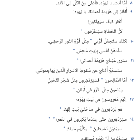
٨
أمَّا أنت،‏ يا يَهْوَه،‏ فأعْلى مِنَ الكُلِّ إلى الأبَد.‏
٩
أُنظُرْ إلى هَزيمَةِ أعدائِكَ يا يَهْوَه!‏
أُنظُرْ كَيفَ سيَهلَكون!‏
+
كُلُّ الخُطاةِ سيَتَفَرَّقون.‏
١٠
لكنَّكَ ستَجعَلُ قُوَّتي
مِثلَ قُوَّةِ الثَّورِ الوَحشِيّ.‏
*
+
سأدهَنُ نَفْسي بِزَيتٍ مُنعِش.‏
+
١١
ستَرى عَيْنايَ هَزيمَةَ أعدائي؛‏
ستَسمَعُ أُذُنايَ عن سُقوطِ الأشرارِ الَّذينَ يُهاجِمونَني.‏
١٢
أمَّا الصَّالِحونَ
فسَيَزدَهِرونَ مِثلَ شَجَرِ النَّخيلِ
*
+
ويَنْمونَ مِثلَ الأَرْزِ في لُبْنَان.‏
١٣
إنَّهُم مَغروسونَ في بَيتِ يَهْوَه؛‏
+
هُم يَزدَهِرونَ في ساحَتَيْ بَيتِ إلهِنا.‏
+
١٤
سيَزدَهِرونَ حتَّى عِندَما يَكبَرونَ في العُمر؛‏
*
+
سيَبْقَوْنَ نَشيطينَ
وكُلُّهُم حَياة؛‏
*
١٥
سيُخَبِّرونَ أنَّ يَهْوَه مُستَقيم.‏