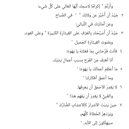
وأُرَنِّمَ
إكرامًا لِاسْمِكَ أيُّها العالي على كُلِّ شَيء؛‏
*
+
٢
جَيِّدٌ أن أُخَبِّرَ عن وَلائِكَ
في الصَّباحِ
*
وعن أمانَتِكَ في اللَّيالي؛‏
٣
جَيِّدٌ أن أُسَبِّحَكَ بِالعَزفِ على القيثارَةِ الكَبيرَة
وعلى العود،‏
*
+
وبِصَوتِ القيثارَةِ الجَميل.‏
٤
فأنتَ فَرَّحتَني بِما فَعَلتَهُ يا يَهْوَه؛‏
أنا أهتِفُ مِنَ الفَرَحِ بِسَبَبِ أعمالِ يَدَيْك.‏
+
٥
ما أعظَمَ أعمالَكَ يا يَهْوَه!‏
+
وما أعمَقَ أفكارَك!‏
٦
لا يَقدِرُ الأحمَقُ أن يَعرِفَها.‏
+
والغَبِيُّ لا يَقدِرُ أن يَفهَمَ هذا:‏
٧
حينَ يَنبُتُ الأشرارُ كالأعشابِ الضَّارَّة،‏
*
ويَزدَهِرُ الخُطاةُ كُلُّهُم،‏
+
سيَهلَكونَ إلى الأبَد.‏