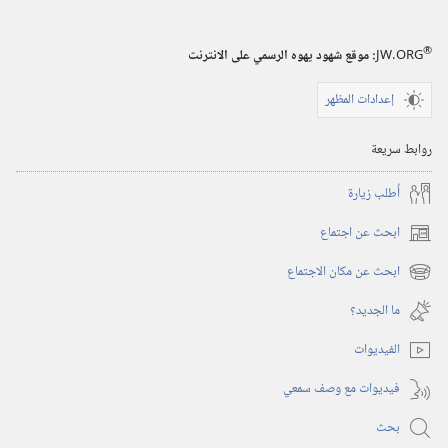
®
JW.ORG
:‏ موقع شهود يهوه الرسمي على الانترنت
إعدادات المظهر
روابط سريعة
أُطلب زيارة
ابحث عن اجتماع
(يفتح
نافذة
ابحث عن مكان الاجتماع
(يفتح
جديدة)
نافذة
ما الجديد؟‏
جديدة)
الفيديوات
فيديوات مع وصف سمعي
بحث