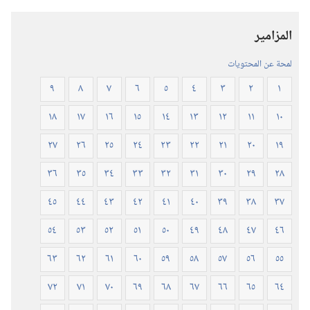
للكتاب
المقدس
المزامير
(‏الطبعة
المنقحة
لمحة عن المحتويات
٢٠١٩)‏
٩
٨
٧
٦
٥
٤
٣
٢
١
١٨
١٧
١٦
١٥
١٤
١٣
١٢
١١
١٠
٢٧
٢٦
٢٥
٢٤
٢٣
٢٢
٢١
٢٠
١٩
٣٦
٣٥
٣٤
٣٣
٣٢
٣١
٣٠
٢٩
٢٨
٤٥
٤٤
٤٣
٤٢
٤١
٤٠
٣٩
٣٨
٣٧
٥٤
٥٣
٥٢
٥١
٥٠
٤٩
٤٨
٤٧
٤٦
٦٣
٦٢
٦١
٦٠
٥٩
٥٨
٥٧
٥٦
٥٥
٧٢
٧١
٧٠
٦٩
٦٨
٦٧
٦٦
٦٥
٦٤