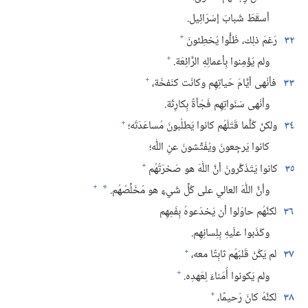
أسقَطَ شَبابَ إسْرَائِيل.‏
+
٣٢
رَغمَ ذلِك،‏ ظَلُّوا يُخطِئونَ
+
ولم يُؤْمِنوا بِأعمالِهِ الرَّائِعَة.‏
+
٣٣
فأنْهى أيَّامَ حَياتِهِم وكانَت كنَفخَة،‏
وأنْهى سَنَواتِهِم فَجْأةً بِكارِثَة.‏
+
٣٤
ولكنْ كُلَّما قَتَلَهُم كانوا يَطلُبونَ مُساعَدَتَه؛‏
كانوا يَرجِعونَ ويُفَتِّشونَ عنِ اللّٰه؛‏
+
٣٥
كانوا يَتَذَكَّرونَ أنَّ اللّٰهَ هو صَخرَتُهُم
+
وأنَّ اللّٰهَ العالي على كُلِّ شَيءٍ هو مُخَلِّصُهُم.‏
*
٣٦
لكنَّهُم حاوَلوا أن يَخدَعوهُ بِفَمِهِم
وكَذَبوا علَيهِ بِلِسانِهِم.‏
+
٣٧
لم يَكُنْ قَلبُهُم ثابِتًا معه،‏
+
ولم يَكونوا أُمَناءَ لِعَهدِه.‏
+
٣٨
لكنَّهُ كانَ رَحيمًا،‏