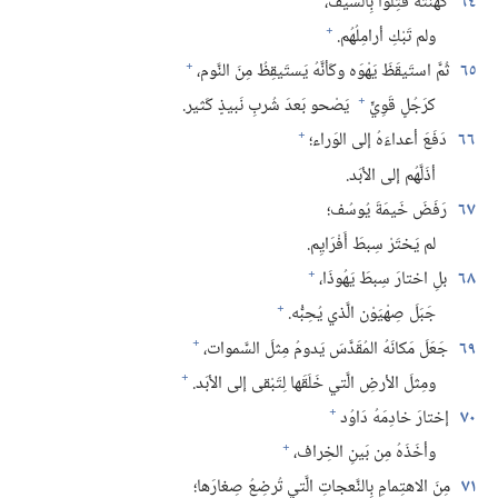
٦٤
كَهَنَتُهُ قُتِلوا بِالسَّيف،‏
+
ولم تَبْكِ أرامِلُهُم.‏
+
٦٥
ثُمَّ استَيقَظَ يَهْوَه وكَأنَّهُ يَستَيقِظُ مِنَ النَّوم،‏
+
كرَجُلٍ قَوِيٍّ
يَصْحو بَعدَ شُربِ نَبيذٍ كَثير.‏
+
٦٦
دَفَعَ أعداءَهُ إلى الوَراء؛‏
أذَلَّهُم إلى الأبَد.‏
٦٧
رَفَضَ خَيمَةَ يُوسُف؛‏
لم يَختَرْ سِبطَ أَفْرَايِم.‏
+
٦٨
بلِ اختارَ سِبطَ يَهُوذَا،‏
+
جَبَلَ صِهْيَوْن الَّذي يُحِبُّه.‏
+
٦٩
جَعَلَ مَكانَهُ المُقَدَّسَ يَدومُ مِثلَ السَّموات،‏
+
ومِثلَ الأرضِ الَّتي خَلَقَها لِتَبْقى إلى الأبَد.‏
+
٧٠
إختارَ خادِمَهُ دَاوُد
+
وأخَذَهُ مِن بَينِ الخِراف،‏
٧١
مِنَ الاهتِمامِ بِالنَّعجاتِ الَّتي تُرضِعُ صِغارَها؛‏