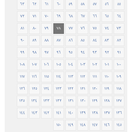
٦٣
٦٢
٦١
٦٠
٥٩
٥٨
٥٧
٥٦
٥٥
٧٢
٧١
٧٠
٦٩
٦٨
٦٧
٦٦
٦٥
٦٤
٨١
٨٠
٧٩
٧٨
٧٧
٧٦
٧٥
٧٤
٧٣
٩٠
٨٩
٨٨
٨٧
٨٦
٨٥
٨٤
٨٣
٨٢
٩٩
٩٨
٩٧
٩٦
٩٥
٩٤
٩٣
٩٢
٩١
١٠٨
١٠٧
١٠٦
١٠٥
١٠٤
١٠٣
١٠٢
١٠١
١٠٠
١١٧
١١٦
١١٥
١١٤
١١٣
١١٢
١١١
١١٠
١٠٩
١٢٦
١٢٥
١٢٤
١٢٣
١٢٢
١٢١
١٢٠
١١٩
١١٨
١٣٥
١٣٤
١٣٣
١٣٢
١٣١
١٣٠
١٢٩
١٢٨
١٢٧
١٤٤
١٤٣
١٤٢
١٤١
١٤٠
١٣٩
١٣٨
١٣٧
١٣٦
١٥٠
١٤٩
١٤٨
١٤٧
١٤٦
١٤٥