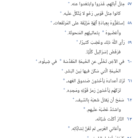
+
٥٧
مِثلَ آبائِهِم،‏ غَدَروا وابتَعَدوا عنه.‏
+
كانوا مِثلَ قَوْسٍ رَخْوٍ لا يُتَّكَلُ علَيه.‏
+
٥٨
إستَفَزُّوهُ بِعِبادَةِ آلِهَةٍ مُزَيَّفَة على المُرتَفَعات،‏
+
وأغضَبوهُ
بِتَماثيلِهِمِ المَنحوتَة.‏
*
+
٥٩
رَأى اللّٰهُ ذلِك وغَضِبَ كَثيرًا،‏
فرَفَضَ إسْرَائِيلَ كُلِّيًّا.‏
+
٦٠
في الآخِر،‏ تَخَلَّى عنِ الخَيمَةِ المُقَدَّسَة
في شِيلُوه،‏
*
+
الخَيمَةِ الَّتي سَكَنَ فيها بَينَ البَشَر.‏
٦١
تَرَكَ أعداءَهُ يَأخُذونَ صُندوقَ العَهد،‏
*
+
تَرَكَهُم يَأخُذونَ رَمزَ قُوَّتِهِ ومَجدِه.‏
+
٦٢
سَمَحَ أن يُقتَلَ شَعبُهُ بِالسَّيف،‏
واشتَدَّ غَضَبُهُ علَيهِم.‏
*
٦٣
النَّارُ أكَلَت شُبَّانَه،‏
وأغاني العُرسِ لم تُغَنَّ لِشابَّاتِه.‏
*
+