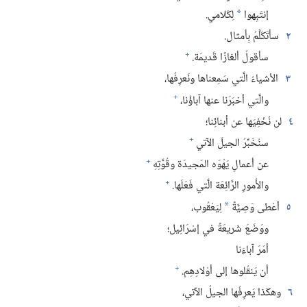
إنتَبِهوا
لِكَلامي.‏
*
٢
سأتَكَلَّمُ بِأمثال.‏
+
سأقولُ ألغازًا قَديمَة.‏
٣
الأشياءُ الَّتي سَمِعناها ونَعرِفُها،‏
+
والَّتي أخبَرَنا عنها آباؤُنا،‏
٤
لن نُخْفِيَها عن أبنائِنا؛‏
+
سنُخَبِّرُ الجيلَ الآتي
+
عن أعمالِ يَهْوَه المَجيدَة وقُوَّتِهِ
+
والأُمورِ الرَّائِعَة الَّتي فَعَلَها.‏
٥
أعْطى وَصِيَّةً
لِيَعْقُوب،‏
*
ووَضَعَ شَريعَةً في إسْرَائِيل؛‏
أمَرَ آباءَنا
+
أن يَنقُلوها إلى أوْلادِهِم.‏
٦
وهكَذا يَعرِفُها الجيلُ الآتي،‏