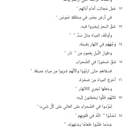
+
١٢
عَمِلَ عَجائِبَ أمامَ آبائِهِم
+
في أرضِ مِصْر،‏ في مِنطَقَةِ صُوعَن.‏
١٣
شَقَّ البَحرَ لِيَعبُروا فيه،‏
+
وأوْقَفَ المِياهَ مِثلَ سَدٍّ.‏
*
١٤
وَجَّهَهُم في النَّهارِ بِغَيمَة،‏
+
وطولَ اللَّيلِ بِعَمودٍ مِن
نار.‏
*
١٥
شَقَّ صُخورًا في الصَّحراء،‏
+
فسَقاهُم حتَّى ارتَوَوْا وكَأنَّهُم شَرِبوا مِن مِياهٍ عَميقَة.‏
١٦
أخرَجَ المِياهَ مِن صَخرَة،‏
+
وجَعَلَها تَجْري كالأنهار.‏
١٧
لكنَّهُم ظَلُّوا يُخطِئونَ إلَيه؛‏
+
تَمَرَّدوا في الصَّحراءِ على العالي على كُلِّ شَيء؛‏
+
١٨
تَحَدَّوُا
اللّٰهَ في قُلوبِهِم
*
عِندَما طَلَبوا طَعامًا يَشتَهونَه.‏
*