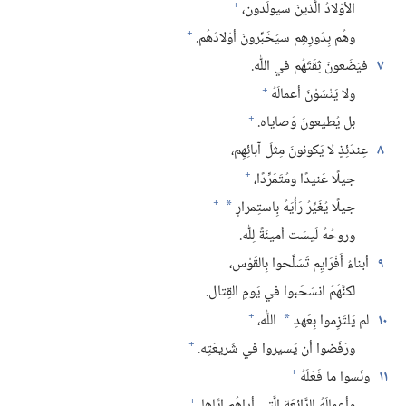
+
الأوْلادُ الَّذينَ سيولَدون،‏
+
وهُم بِدَورِهِم سيُخَبِّرونَ أوْلادَهُم.‏
٧
فيَضَعونَ ثِقَتَهُم في اللّٰه.‏
+
ولا يَنْسَوْنَ أعمالَهُ
+
بل يُطيعونَ وَصاياه.‏
٨
عِندَئِذٍ لا يَكونونَ مِثلَ آبائِهِم،‏
+
جيلًا عَنيدًا ومُتَمَرِّدًا،‏
+
جيلًا يُغَيِّرُ رَأْيَهُ بِاستِمرارٍ
*
وروحُهُ لَيسَت أمينَةً لِلّٰه.‏
٩
أبناءُ أَفْرَايِم تَسَلَّحوا بِالقَوْس،‏
لكنَّهُمُ انسَحَبوا في يَومِ القِتال.‏
+
١٠
لم يَلتَزِموا بِعَهدِ
اللّٰه،‏
*
+
ورَفَضوا أن يَسيروا في شَريعَتِه.‏
+
١١
ونَسوا ما فَعَلَهُ
+
وأعمالَهُ الرَّائِعَة الَّتي أراهُم إيَّاها.‏