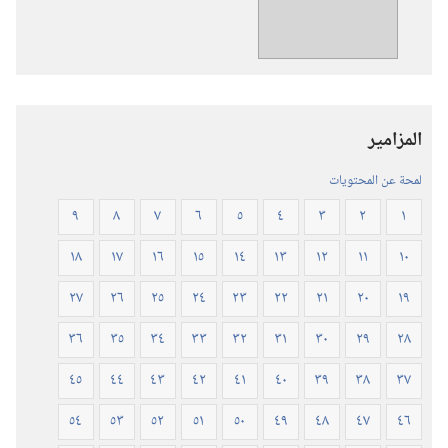
ترجمة
العالم
الجديد
للكتاب
المقدس
المزامير
(‏الطبعة
المنقحة
لمحة عن المحتويات
٢٠١٩)‏
٩
٨
٧
٦
٥
٤
٣
٢
١
١٨
١٧
١٦
١٥
١٤
١٣
١٢
١١
١٠
٢٧
٢٦
٢٥
٢٤
٢٣
٢٢
٢١
٢٠
١٩
٣٦
٣٥
٣٤
٣٣
٣٢
٣١
٣٠
٢٩
٢٨
٤٥
٤٤
٤٣
٤٢
٤١
٤٠
٣٩
٣٨
٣٧
٥٤
٥٣
٥٢
٥١
٥٠
٤٩
٤٨
٤٧
٤٦