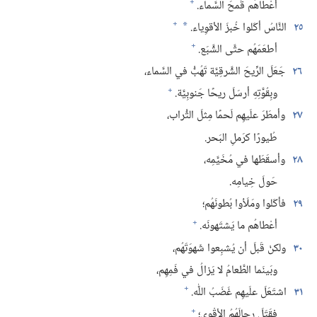
+
أعْطاهُم قَمحَ السَّماء.‏
+
٢٥
النَّاسُ أكَلوا خُبزَ الأقوِياء.‏
*
+
أطعَمَهُم حتَّى الشَّبَع.‏
٢٦
جَعَلَ الرِّيحَ الشَّرقِيَّة تَهُبُّ في السَّماء،‏
+
وبِقُوَّتِهِ أرسَلَ ريحًا جَنوبِيَّة.‏
٢٧
وأمطَرَ علَيهِم لَحمًا مِثلَ التُّراب،‏
طُيورًا كرَملِ البَحر.‏
٢٨
وأسقَطَها في مُخَيَّمِه،‏
حَولَ خِيامِه.‏
٢٩
فأكَلوا ومَلَأوا بُطونَهُم؛‏
+
أعْطاهُم ما يَشتَهونَه.‏
٣٠
ولكنْ قَبلَ أن يُشبِعوا شَهوَتَهُم،‏
وبَينَما الطَّعامُ لا يَزالُ في فَمِهِم،‏
+
٣١
اشتَعَلَ علَيهِم غَضَبُ اللّٰه.‏
+
فقَتَلَ رِجالَهُمُ الأقْوى؛‏