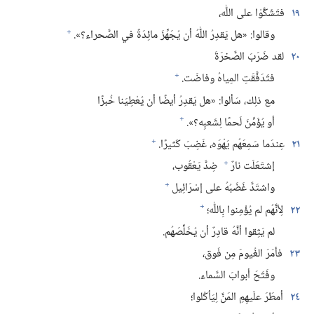
١٩
فتَشَكَّوْا على اللّٰه،‏
+
وقالوا:‏ «هل يَقدِرُ اللّٰهُ أن يُجَهِّزَ مائِدَةً في الصَّحراء؟‏».‏
٢٠
لقد ضَرَبَ الصَّخرَةَ
+
فتَدَفَّقَتِ المِياهُ وفاضَت.‏
مع ذلِك،‏ سَألوا:‏ «هل يَقدِرُ أيضًا أن يُعْطِيَنا خُبزًا
+
أو يُؤَمِّنَ لَحمًا لِشَعبِه؟‏».‏
+
٢١
عِندَما سَمِعَهُم يَهْوَه،‏ غَضِبَ كَثيرًا.‏
+
إشتَعَلَت نارٌ
ضِدَّ يَعْقُوب،‏
+
واشتَدَّ غَضَبُهُ على إسْرَائِيل
+
٢٢
لِأنَّهُم لم يُؤْمِنوا بِاللّٰه؛‏
لم يَثِقوا أنَّهُ قادِرٌ أن يُخَلِّصَهُم.‏
٢٣
فأمَرَ الغُيومَ مِن فَوق،‏
وفَتَحَ أبوابَ السَّماء.‏
٢٤
أمطَرَ علَيهِمِ المَنَّ لِيَأكُلوا؛‏