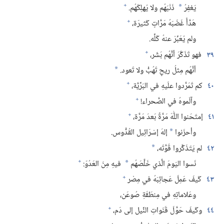
+
يَغفِرُ
ذَنْبَهُم ولا يُهلِكُهُم.‏
*
+
هَدَّأَ غَضَبَهُ مَرَّاتٍ كَثيرَة،‏
ولم يُعَبِّرْ عنهُ كُلِّه.‏
+
٣٩
فهو تَذَكَّرَ أنَّهُم بَشَر،‏
أنَّهُم مِثلُ ريحٍ تَهُبُّ ولا تَعود.‏
*
+
٤٠
كم تَمَرَّدوا علَيهِ في البَرِّيَّة،‏
+
وآلَموهُ في الصَّحراء!‏
+
٤١
إمتَحَنوا اللّٰهَ مَرَّةً بَعدَ مَرَّة،‏
وأحزَنوا
إلهَ إسْرَائِيل القُدُّوس.‏
*
٤٢
لم يَتَذَكَّروا قُوَّتَه،‏
*
+
نَسوا اليَومَ الَّذي خَلَّصَهُم
فيهِ مِنَ العَدُوّ:‏
*
+
٤٣
كَيفَ عَمِلَ عَجائِبَهُ في مِصْر
وعَلاماتِهِ في مِنطَقَةِ صُوعَن،‏
+
٤٤
وكَيفَ حَوَّلَ قَنَواتِ النِّيل إلى دَم،‏