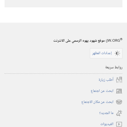
®
JW.ORG
:‏ موقع شهود يهوه الرسمي على الانترنت
إعدادات المظهر
روابط سريعة
أُطلب زيارة
ابحث عن اجتماع
(يفتح
نافذة
ابحث عن مكان الاجتماع
(يفتح
جديدة)
نافذة
ما الجديد؟‏
جديدة)
الفيديوات