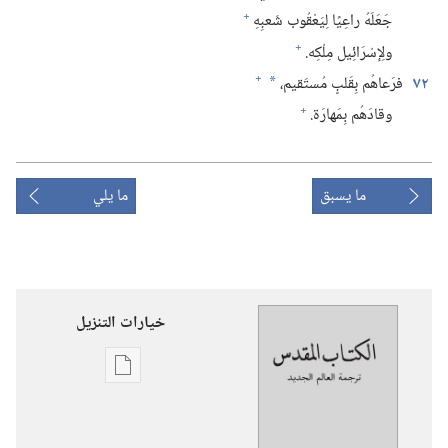
+
جَعَلَهُ راعِيًا لِيَعْقُوب شَعبِهِ
+
ولِإسْرَائِيل مِلْكِه.‏
+
٧٢
فرَعاهُم بِقَلبٍ مُستَقيم،‏
*
+
وقادَهُم بِمَهارَة.‏
ما يسبق
ما يلي
خيارات التنزيل
خيارات
تنزيل
الاصدارات