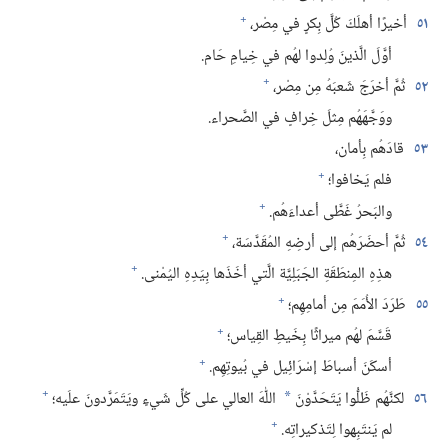
+
٥١
أخيرًا أهلَكَ كُلَّ بِكرٍ في مِصْر،‏
أوَّلَ الَّذينَ وُلِدوا لهُم في خِيامِ حَام.‏
+
٥٢
ثُمَّ أخرَجَ شَعبَهُ مِن مِصْر،‏
ووَجَّهَهُم مِثلَ خِرافٍ في الصَّحراء.‏
٥٣
قادَهُم بِأمان،‏
+
فلم يَخافوا؛‏
+
والبَحرُ غَطَّى أعداءَهُم.‏
+
٥٤
ثُمَّ أحضَرَهُم إلى أرضِهِ المُقَدَّسَة،‏
+
هذِهِ المِنطَقَةِ الجَبَلِيَّة الَّتي أخَذَها بِيَدِهِ اليُمْنى.‏
+
٥٥
طَرَدَ الأُمَمَ مِن أمامِهِم؛‏
+
قَسَّمَ لهُم ميراثًا بِخَيطِ القِياس؛‏
+
أسكَنَ أسباطَ إسْرَائِيل في بُيوتِهِم.‏
+
٥٦
لكنَّهُم ظَلُّوا يَتَحَدَّوْنَ
اللّٰهَ العالي على كُلِّ شَيءٍ ويَتَمَرَّدونَ علَيه؛‏
*
+
لم يَنتَبِهوا لِتَذكيراتِه.‏