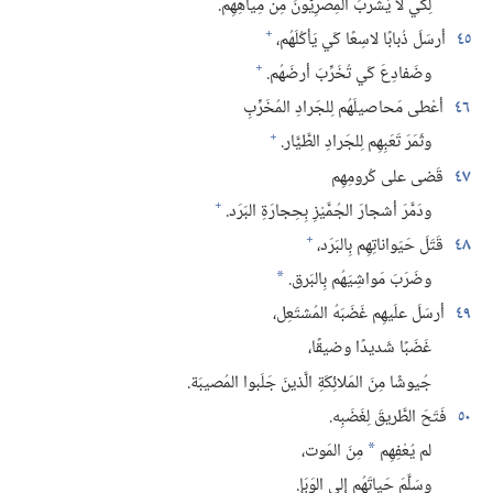
لِكَي لا يَشرَبَ المِصْرِيُّونَ مِن مِياهِهِم.‏
+
٤٥
أرسَلَ ذُبابًا لاسِعًا كَي يَأكُلَهُم،‏
+
وضَفادِعَ كَي تُخَرِّبَ أرضَهُم.‏
٤٦
أعْطى مَحاصيلَهُم لِلجَرادِ المُخَرِّبِ
+
وثَمَرَ تَعَبِهِم لِلجَرادِ الطَّيَّار.‏
٤٧
قَضى على كُرومِهِم
+
ودَمَّرَ أشجارَ الجُمَّيْزِ بِحِجارَةِ البَرَد.‏
+
٤٨
قَتَلَ حَيَواناتِهِم بِالبَرَد،‏
وضَرَبَ مَواشِيَهُم بِالبَرق.‏
*
٤٩
أرسَلَ علَيهِم غَضَبَهُ المُشتَعِل،‏
غَضَبًا شَديدًا وضيقًا،‏
جُيوشًا مِنَ المَلائِكَةِ الَّذينَ جَلَبوا المُصيبَة.‏
٥٠
فَتَحَ الطَّريقَ لِغَضَبِه.‏
لم يُعْفِهِم
مِنَ المَوت،‏
*
وسَلَّمَ حَياتَهُم إلى الوَبَإ.‏