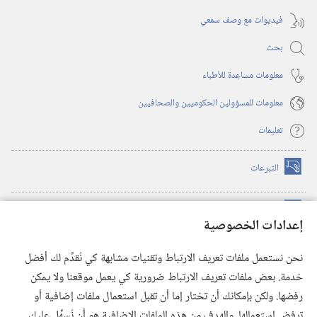
فيديوات مع وصف سمعي
بحث
معلومات مساعِدة للأطباء
معلومات للمسؤولين الحكوميين والصحافيين
تعليمات
التبرعات
(يفتح
نافذة
جديدة)
مكتبة برج المراقبة الالكترونية
™
(يفتح
إعدادات الخصوصية
نافذة
JW Hub
جديدة)
(يفتح
نحن نستعمل ملفات تعريف الارتباط وتقنيات مشابهة كي نُقدِّم لك أفضل
نافذة
®
خدمة. بعض ملفات تعريف الارتباط ضرورية كي يعمل موقعنا ولا يمكن
تطبيق
JW Library
جديدة)
رفضها. ولكن بإمكانك أن تختار إما أن تقبل استعمال ملفات إضافية أو
مكتبة برج المراقبة
ترفض استعمالها. والهدف من هذه الملفات الإضافية هو أن نُسهِّل عليك