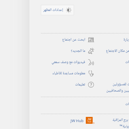
إعدادات المظهر
يارة
ابحث عن اجتماع
(يفتح
نافذة
 مكان الاجتماع
ما الجديد؟‏
جديدة)
ات
فيديوات مع وصف سمعي
معلومات مساعِدة للأطباء
 للمسؤولين
تعليمات
يين والصحافيين
ات
برج المراقبة
JW Hub
(يفتح
رونية
™