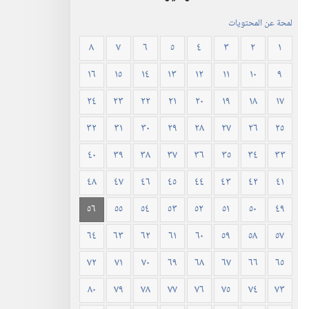
لمحة عن المحتويات
٨
٧
٦
٥
٤
٣
٢
١
١٦
١٥
١٤
١٣
١٢
١١
١٠
٩
٢٤
٢٣
٢٢
٢١
٢٠
١٩
١٨
١٧
٣٢
٣١
٣٠
٢٩
٢٨
٢٧
٢٦
٢٥
٤٠
٣٩
٣٨
٣٧
٣٦
٣٥
٣٤
٣٣
٤٨
٤٧
٤٦
٤٥
٤٤
٤٣
٤٢
٤١
٥٦
٥٥
٥٤
٥٣
٥٢
٥١
٥٠
٤٩
٦٤
٦٣
٦٢
٦١
٦٠
٥٩
٥٨
٥٧
٧٢
٧١
٧٠
٦٩
٦٨
٦٧
٦٦
٦٥
٨٠
٧٩
٧٨
٧٧
٧٦
٧٥
٧٤
٧٣