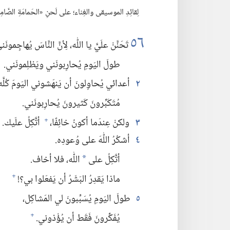
لِقائِدِ الموسيقى والغِناء؛‏ على لَحنِ «الحَمامَةِ الصَّامِت
٥٦
تَحَنَّنْ علَيَّ يا اللّٰه،‏ لِأنَّ النَّاسَ يُهاجِمونَني
طولَ اليَومِ يُحارِبونَني ويَظلِمونَني.‏
٢
أعدائي يُحاوِلونَ أن يَنهَشوني اليَومَ كُلَّه؛
مُتَكَبِّرونَ كَثيرونَ يُحارِبونَني.‏
٣
ولكنْ عِندَما أكونُ خائِفًا،‏
أتَّكِلُ علَيك.‏
+
*
٤
أشكُرُ اللّٰهَ على وُعودِه.‏
أتَّكِلُ على
اللّٰه،‏ فلا أخاف.‏
*
ماذا يَقدِرُ البَشَرُ أن يَفعَلوا بي؟‏!‏
+
٥
طولَ اليَومِ يُسَبِّبونَ لي المَشاكِل،‏
يُفَكِّرونَ فَقَط أن يُؤْذوني.‏
+