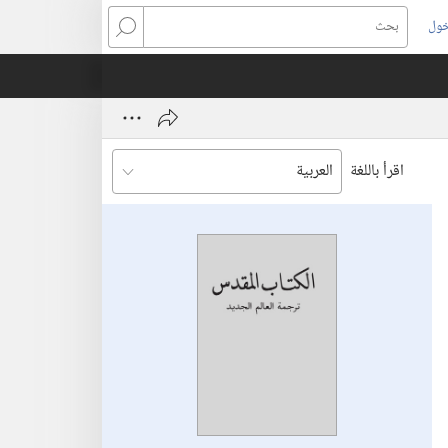
خول
بحث
اقرأ باللغة