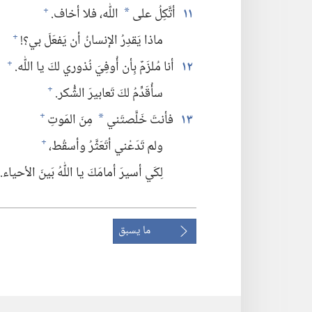
١١
أتَّكِلُ على
اللّٰه،‏ فلا أخاف.‏
+
*
ماذا يَقدِرُ الإنسانُ أن يَفعَلَ بي؟‏!‏
+
١٢
أنا مُلزَمٌ بِأن أُوفِيَ نُذوري لكَ يا اللّٰه.‏
+
سأُقَدِّمُ لكَ تَعابيرَ الشُّكر.‏
+
١٣
فأنتَ خَلَّصتَني
مِنَ المَوتِ
+
*
ولم تَدَعْني أتَعَثَّرُ وأسقُط،‏
+
لِكَي أسيرَ أمامَكَ يا اللّٰهُ بَينَ الأحياء.‏
ما يسبق