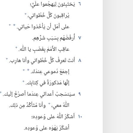
٦
يَختَبِئونَ لِيَهجُموا علَيَّ؛‏
يُراقِبونَ كُلَّ خُطُواتي،‏
+
على أمَلِ أن يَأخُذوا حَياتي.‏
+
*
٧
أُرفُضْهُم بِسَبَبِ شَرِّهِم.‏
عاقِبِ الأُمَمَ بِغَضَبٍ يا اللّٰه.‏
+
٨
أنتَ تَعرِفُ كُلَّ خُطُواتي وأنا هارِب.‏
+
إجمَعْ دُموعي عِندَك.‏
+
*
إنَّها مَذكورَةٌ في كِتابِك.‏
+
٩
سيَنسَحِبُ أعدائي عِندَما أصرُخُ إلَيك.‏
+
اللّٰهُ معي،‏
وأنا مُتَأكِّدٌ مِن ذلِك.‏
+
١٠
أشكُرُ اللّٰهَ على وُعودِه؛‏
أشكُرُ يَهْوَه على وُعودِه.‏