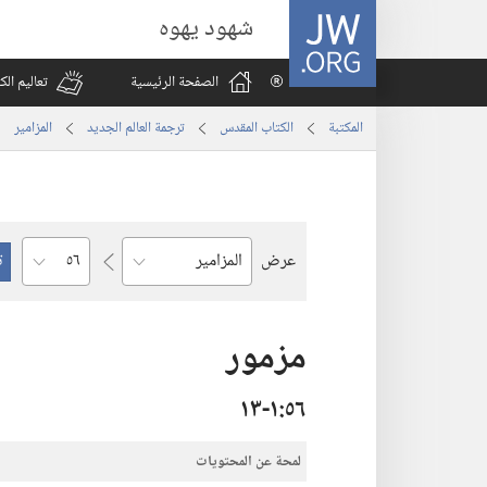
JW.ORG
شهود يهوه
الصفحة الرئيسية
تعاليم ال
المكتبة
الكتاب المقدس
ترجمة العالم الجديد
المزامير
الفصل
عرض
السفر
مزمور
٥٦‏:‏١‏-١٣
لمحة عن المحتويات