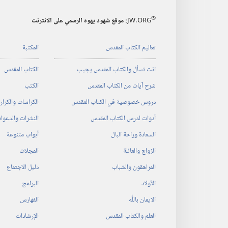
®
JW.ORG
:‏ موقع شهود يهوه الرسمي على الانترنت
تعاليم الكتاب المقدس
المكتبة
انت تسأل والكتاب المقدس يجيب
الكتاب المقدس
شرح آيات من الكتاب المقدس
الكتب
دروس خصوصية في الكتاب المقدس
الكراسات والكرا
أدوات لدرس الكتاب المقدس
النشرات والدعوا
السعادة وراحة البال
أبواب متنوعة
الزواج والعائلة
المجلات
المراهقون والشباب
دليل الاجتماع
الأولاد
البرامج
الايمان باللّٰه
الفهارس
العلم والكتاب المقدس
الإرشادات