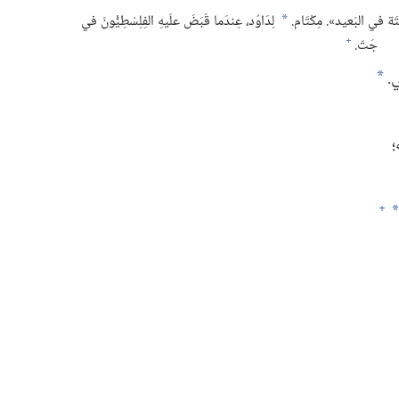
َة في البَعيد».‏ مِكْتَام.‏
لِدَاوُد،‏ عِندَما قَبَضَ علَيهِ الفِلِسْطِيُّونَ في
*
+
جَتّ.‏
.‏
*
‏
+