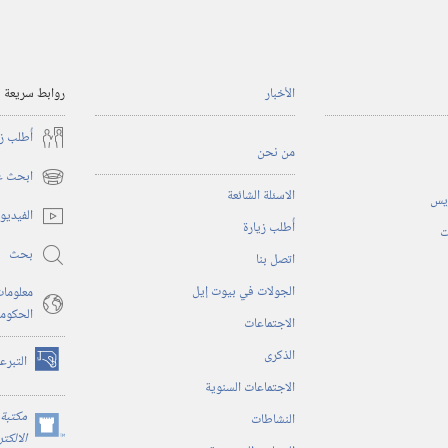
الأخبار
روابط سريعة
أُطلب ز
من نحن
ابحث عن
(يفتح
الاسئلة الشائعة
ريس
نافذة
الفيديو
أُطلب زيارة
جديدة)
ت
بحث
اتصل بنا
الجولات في بيوت إيل
معلومات
الحكوم
الاجتماعات
الذكرى
التبرع
(يفتح
الاجتماعات السنوية
نافذة
جديدة)
مكتبة 
النشاطات
(يفتح
الالكت