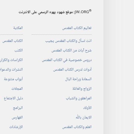
®
JW.ORG
:‏ موقع شهود يهوه الرسمي على الانترنت
تعاليم الكتاب المقدس
المكتبة
انت تسأل والكتاب المقدس يجيب
الكتاب المقدس
شرح آيات من الكتاب المقدس
الكتب
دروس خصوصية في الكتاب المقدس
الكراسات والكرا
أدوات لدرس الكتاب المقدس
النشرات والدعوا
السعادة وراحة البال
أبواب متنوعة
الزواج والعائلة
المجلات
المراهقون والشباب
دليل الاجتماع
الأولاد
البرامج
الايمان باللّٰه
الفهارس
العلم والكتاب المقدس
الإرشادات