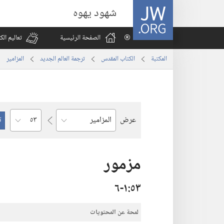
JW.ORG
شهود يهوه
الصفحة الرئيسية
تعاليم ال
المكتبة
الكتاب المقدس
ترجمة العالم الجديد
المزامير
الفصل
عرض
السفر
مزمور
٥٣‏:‏١‏-٦
لمحة عن المحتويات