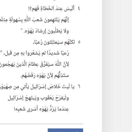
٤
ألَيسَ عِندَ الخُطاةِ فَهم؟‏!‏
إنَّهُم يَلتَهِمونَ شَعبَ اللّٰهِ بِسُهولَةٍ مِثلَ
ولا يَطلُبونَ إرشادَ يَهْوَه.‏
+
٥
لكنَّهُم سيَمتَلِئونَ رُعبًا،‏
رُعبًا شَديدًا لم يَشعُروا بهِ مِن قَبل،‏
*
لِأنَّ اللّٰهَ سيُفَرِّقُ عِظامَ الَّذينَ يَهجُمونَ
ستُذِلُّهُم لِأنَّ يَهْوَه رَفَضَهُم.‏
٦
يا لَيتَ خَلاصَ إسْرَائِيل يَأتي مِن صِهْيَوْن
ولْيَفرَحْ يَعْقُوب ويَبتَهِجْ إسْرَائِيل
عِندَما يَرُدُّ يَهْوَه أسْرى شَعبِه!‏