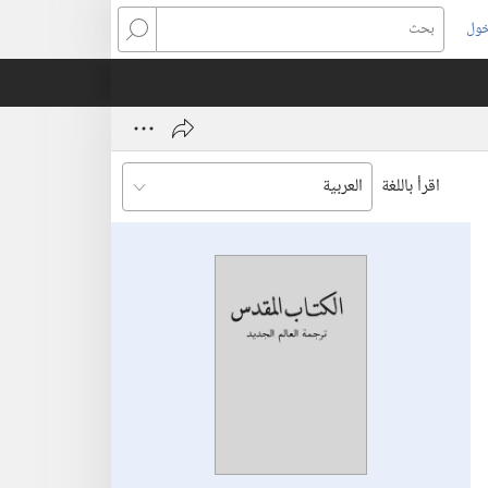
خول
بحث
اقرأ باللغة