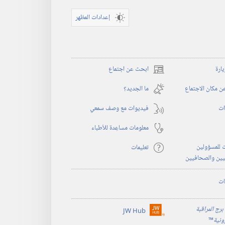
إعدادات المظهر
يارة
ابحث عن اجتماع
(يفتح
نافذة
 مكان الاجتماع
ما الجديد؟‏
جديدة)
ات
فيديوات مع وصف سمعي
معلومات مساعِدة للأطباء
 للمسؤولين
تعليمات
يين والصحافيين
ات
برج المراقبة
JW Hub
(يفتح
رونية
™