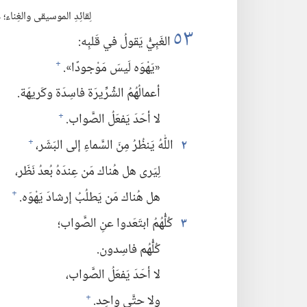
لِقائِدِ الموسيقى والغِناء؛‏
٥٣
الغَبِيُّ يَقولُ في قَلبِه:‏
«يَهْوَه لَيسَ مَوْجودًا».‏
+
أعمالُهُمُ الشِّرِّيرَة فاسِدَة وكَريهَة.‏
لا أحَدَ يَفعَلُ الصَّواب.‏
+
٢
اللّٰهُ يَنظُرُ مِنَ السَّماءِ إلى البَشَر،‏
+
لِيَرى هل هُناك مَن عِندَهُ بُعدُ نَظَر،‏
هل هُناك مَن يَطلُبُ إرشادَ يَهْوَه.‏
+
٣
كُلُّهُمُ ابتَعَدوا عنِ الصَّواب؛‏
كُلُّهُم فاسِدون.‏
لا أحَدَ يَفعَلُ الصَّواب،‏
ولا حتَّى واحِد.‏
+