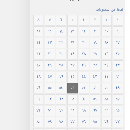
لمحة عن المحتويات
٨
٧
٦
٥
٤
٣
٢
١
١٦
١٥
١٤
١٣
١٢
١١
١٠
٩
٢٤
٢٣
٢٢
٢١
٢٠
١٩
١٨
١٧
٣٢
٣١
٣٠
٢٩
٢٨
٢٧
٢٦
٢٥
٤٠
٣٩
٣٨
٣٧
٣٦
٣٥
٣٤
٣٣
٤٨
٤٧
٤٦
٤٥
٤٤
٤٣
٤٢
٤١
٥٦
٥٥
٥٤
٥٣
٥٢
٥١
٥٠
٤٩
٦٤
٦٣
٦٢
٦١
٦٠
٥٩
٥٨
٥٧
٧٢
٧١
٧٠
٦٩
٦٨
٦٧
٦٦
٦٥
٨٠
٧٩
٧٨
٧٧
٧٦
٧٥
٧٤
٧٣