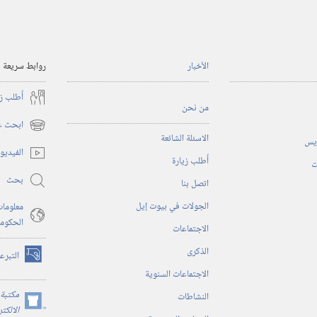
الأخبار
روابط سريعة
أُطلب ز
من نحن
ابحث عن
(يفتح
الاسئلة الشائعة
ريس
نافذة
الفيديو
أُطلب زيارة
جديدة)
ت
بحث
اتصل بنا
الجولات في بيوت إيل
معلومات
الحكوم
الاجتماعات
الذكرى
التبرع
(يفتح
الاجتماعات السنوية
نافذة
جديدة)
مكتبة 
النشاطات
(يفتح
الالكت