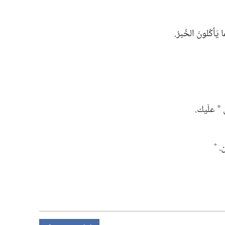
ما يَأكُلونَ الخُبز.‏
علَيك.‏
*
.‏
+