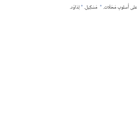
 على أُسلوبِ مَحَلَات.‏
مَسْكِيل.‏
لِدَاوُد.‏
*
*