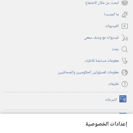
نافذة
ابحث عن مكان الاجتماع
(يفتح
جديدة)
نافذة
ما الجديد؟‏
جديدة)
الفيديوات
فيديوات مع وصف سمعي
بحث
معلومات مساعِدة للأطباء
معلومات للمسؤولين الحكوميين والصحافيين
تعليمات
التبرعات
(يفتح
نافذة
جديدة)
مكتبة برج المراقبة الالكترونية
™
(يفتح
إعدادات الخصوصية
نافذة
JW Hub