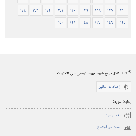
١٤٤
١٤٣
١٤٢
١٤١
١٤٠
١٣٩
١٣٨
١٣٧
١٣٦
١٥٠
١٤٩
١٤٨
١٤٧
١٤٦
١٤٥
®
JW.ORG
:‏ موقع شهود يهوه الرسمي على الانترنت
إعدادات المظهر
روابط سريعة
أُطلب زيارة
ابحث عن اجتماع
(يفتح