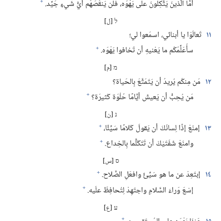
+
أمَّا الَّذينَ يَتَّكِلونَ على يَهْوَه،‏ فلن يَنقُصَهُم أيُّ شَيءٍ جَيِّد.‏
ל [ل]
١١
تَعالَوْا يا أبنائي،‏ اسمَعوا لي؛‏
+
سأُعَلِّمُكُم ما يَعْنيهِ أن تَخافوا يَهْوَه.‏
מ [م]
١٢
مَن مِنكُم يُريدُ أن يَتَمَتَّعَ بِالحَياة؟‏
+
مَن يُحِبُّ أن يَعيشَ أيَّامًا حُلْوَة كَثيرَة؟‏
נ [ن]
+
١٣
إمنَعْ إذًا لِسانَكَ أن يَقولَ كَلامًا سَيِّئًا،‏
+
وامنَعْ شَفَتَيْكَ أن تَتَكَلَّما بِالخِداع.‏
ס [س]
+
١٤
إبتَعِدْ عن ما هو سَيِّئٌ وافعَلِ الصَّلاح.‏
+
إسْعَ وَراءَ السَّلامِ واجتَهِدْ لِتُحافِظَ علَيه.‏
ע [ع]
+