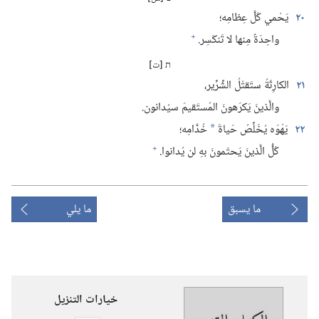
٢٠
يَحْمي كُلَّ عِظامِه؛‏
+
واحِدَةٌ مِنها لا تَنكَسِر.‏
ת [ت]
٢١
الكارِثَةُ ستَقتُلُ الشِّرِّير،‏
والَّذينَ يَكرَهونَ المُستَقيمَ سيُدانون.‏
٢٢
يَهْوَه يُخَلِّصُ حَياةَ
خُدَّامِه؛‏
*
+
كُلُّ الَّذينَ يَحتَمونَ بهِ لن يُدانوا.‏
ما يسبق
ما يلي
خيارات التنزيل