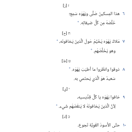
ז [ز]
٦
هذا المِسكينُ صَلَّى ويَهْوَه سَمِع؛‏
+
خَلَّصَهُ مِن كُلِّ ضيقاتِه.‏
ח [ح]
+
٧
مَلاكُ يَهْوَه يُخَيِّمُ حَولَ الَّذينَ يَخافونَه،‏
+
وهو يُخَلِّصُهُم.‏
ט [ط]
+
٨
ذوقوا وانظُروا ما أطيَبَ يَهْوَه.‏
سَعيدٌ هوَ الَّذي يَحتَمي به.‏
י [ي]
٩
خافوا يَهْوَه يا كُلَّ قِدِّيسيه،‏
+
لِأنَّ الَّذينَ يَخافونَهُ لا يَنقُصُهُم شَيء.‏
כ [ك]
١٠
حتَّى الأُسودُ القَوِيَّة تَجوع،‏