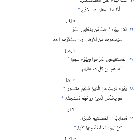
١٥
عَيْنَا يَهْوَه على المُستَقيمين،‏
+
وأُذُناهُ تَسمَعانِ صُراخَهُم.‏
פ [ف]
١٦
لكنَّ يَهْوَه
ضِدُّ مَن يَفعَلونَ الشَّرّ.‏
*
+
سيَمْحوهُم مِنَ الأرض،‏ ولن يَتَذَكَّرَهُم أحَد.‏
צ [ص]
+
١٧
المُستَقيمونَ صَرَخوا ويَهْوَه سَمِع؛‏
+
أنقَذَهُم مِن كُلِّ ضيقاتِهِم.‏
ק [ق]
+
١٨
يَهْوَه قَريبٌ مِنَ الَّذينَ قَلبُهُم مَكسور؛‏
+
هو يُخَلِّصُ الَّذينَ روحُهُم مُنسَحِقَة.‏
*
ר [ر]
+
١٩
مَصائِبُ
المُستَقيمِ كَثيرَة،‏
*
+
لكنَّ يَهْوَه يُخَلِّصُهُ مِنها كُلِّها.‏
ש [ش]