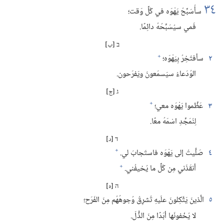
٣٤
سأُسَبِّحُ يَهْوَه في كُلِّ وَقت؛‏
فَمي سيُسَبِّحُهُ دائِمًا.‏
ב [ب]
+
٢
سأفتَخِرُ بِيَهْوَه؛‏
الوُدَعاءُ سيَسمَعونَ ويَفرَحون.‏
ג [ج]
+
٣
عَظِّموا يَهْوَه معي؛‏
لِنُمَجِّدِ اسْمَهُ معًا.‏
ד [د]
+
٤
صَلَّيتُ إلى يَهْوَه فاستَجابَ لي.‏
+
أنقَذَني مِن كُلِّ ما يُخيفُني.‏
ה [ه]
٥
الَّذينَ يَتَّكِلونَ علَيهِ تُشرِقُ وُجوهُهُم مِنَ الفَرَح؛‏
لا يُخْفونَها أبَدًا مِنَ الذُّلّ.‏