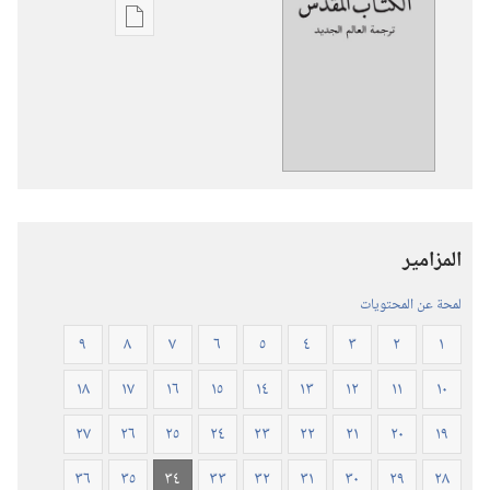
خيارات
تنزيل
الاصدارات
ترجمة
العالم
الجديد
للكتاب
المقدس
المزامير
(‏الطبعة
المنقحة
لمحة عن المحتويات
٢٠١٩)‏
٩
٨
٧
٦
٥
٤
٣
٢
١
١٨
١٧
١٦
١٥
١٤
١٣
١٢
١١
١٠
٢٧
٢٦
٢٥
٢٤
٢٣
٢٢
٢١
٢٠
١٩
٣٦
٣٥
٣٤
٣٣
٣٢
٣١
٣٠
٢٩
٢٨