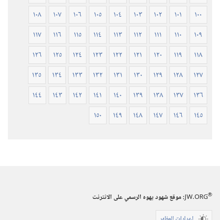
١٠٨
١٠٧
١٠٦
١٠٥
١٠٤
١٠٣
١٠٢
١٠١
١٠٠
١١٧
١١٦
١١٥
١١٤
١١٣
١١٢
١١١
١١٠
١٠٩
١٢٦
١٢٥
١٢٤
١٢٣
١٢٢
١٢١
١٢٠
١١٩
١١٨
١٣٥
١٣٤
١٣٣
١٣٢
١٣١
١٣٠
١٢٩
١٢٨
١٢٧
١٤٤
١٤٣
١٤٢
١٤١
١٤٠
١٣٩
١٣٨
١٣٧
١٣٦
١٥٠
١٤٩
١٤٨
١٤٧
١٤٦
١٤٥
®
JW.ORG
:‏ موقع شهود يهوه الرسمي على الانترنت
إعدادات المظهر