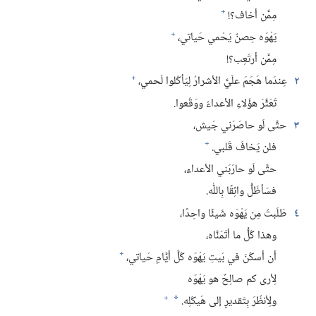
+
مِمَّن أخاف؟‏!‏
+
يَهْوَه حِصنٌ يَحْمي حَياتي،‏
مِمَّن أرتَعِب؟‏!‏
+
٢
عِندَما هَجَمَ علَيَّ الأشرارُ لِيَأكُلوا لَحمي،‏
تَعَثَّرَ هؤُلاءِ الأعداءُ ووَقَعوا.‏
٣
حتَّى لَو حاصَرَني جَيش،‏
+
فلن يَخافَ قَلبي.‏
حتَّى لَو حارَبَني الأعداء،‏
فسَأظَلُّ واثِقًا بِاللّٰه.‏
٤
طَلَبتُ مِن يَهْوَه شَيئًا واحِدًا،‏
وهذا كُلُّ ما أتَمَنَّاه،‏
+
أن أسكُنَ في بَيتِ يَهْوَه كُلَّ أيَّامِ حَياتي،‏
لِأرى كم صالِحٌ هو يَهْوَه
+
ولِأنظُرَ بِتَقديرٍ إلى هَيكَلِه.‏
*