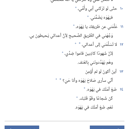
+
١٠
حتَّى لَو تَرَكَني أبي وأُمِّي،‏
+
فيَهْوَه يَضُمُّني.‏
+
١١
عَلِّمْني عن طَريقِكَ يا يَهْوَه،‏
وَجِّهْني في الطَّريقِ الصَّحيحِ لِأنَّ أعدائي يُحيطونَ بي.‏
+
١٢
لا تُسَلِّمْني إلى أعدائي،‏
*
+
لِأنَّ شُهودًا كاذِبينَ قاموا ضِدِّي،‏
وهُم يُهَدِّدونَني بِالعُنف.‏
١٣
أينَ أكونُ لَو لم أُؤْمِنْ
+
أنِّي سأرى صَلاحَ يَهْوَه وأنا حَيّ؟‏
*
+
١٤
ضَعْ أمَلَكَ في يَهْوَه.‏
+
كُنْ شُجاعًا وقَوِّ قَلبَك.‏
نَعَم،‏ ضَعْ أمَلَكَ في يَهْوَه.‏