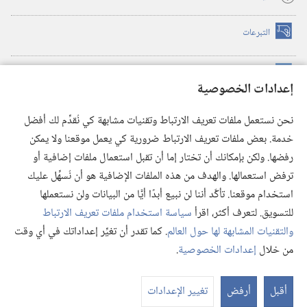
التبرعات
(يفتح
نافذة
جديدة)
مكتبة برج المراقبة الالكترونية
™
(يفتح
إعدادات الخصوصية
نافذة
JW Hub
جديدة)
(يفتح
نحن نستعمل ملفات تعريف الارتباط وتقنيات مشابهة كي نُقدِّم لك أفضل
نافذة
®
خدمة. بعض ملفات تعريف الارتباط ضرورية كي يعمل موقعنا ولا يمكن
تطبيق
JW Library
جديدة)
رفضها. ولكن بإمكانك أن تختار إما أن تقبل استعمال ملفات إضافية أو
مكتبة برج المراقبة
ترفض استعمالها. والهدف من هذه الملفات الإضافية هو أن نُسهِّل عليك
استخدام موقعنا. تأكَّد أننا لن نبيع أبدًا أيًّا من البيانات ولن نستعملها
للتسويق. لتعرف أكثر، اقرأ
سياسة استخدام ملفات تعريف الارتباط
والتقنيات المشابهة لها حول العالم
. كما تقدر أن تغيِّر إعداداتك في أي وقت
Copyright
© 2026 .Watch Tower Bible and Tract Society of Pennsylvania
من خلال
إعدادات الخصوصية
.
شروط الاستخدام
|
سياسة الخصوصية
|
إعدادات الخصوصية
عر
الم
أقبل
أرفض
تغيير الإعدادات