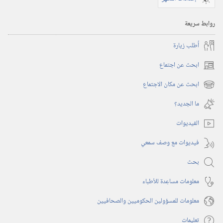
روابط سريعة
أُطلب زيارة
ابحث عن اجتماع
(يفتح
نافذة
ابحث عن مكان الاجتماع
(يفتح
جديدة)
نافذة
ما الجديد؟‏
جديدة)
الفيديوات
فيديوات مع وصف سمعي
بحث
معلومات مساعِدة للأطباء
معلومات للمسؤولين الحكوميين والصحافيين
تعليمات