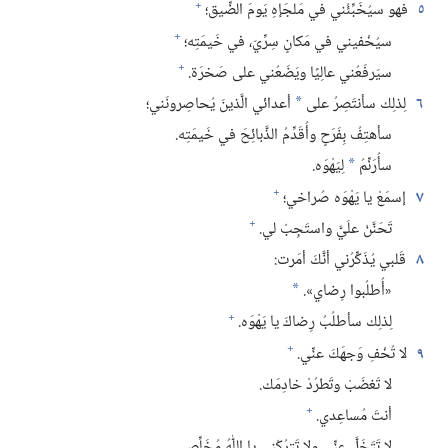
+
٥
فهو سيُخَبِّئُني في مَلجَإهِ يَومَ الضِّيق؛‏
+
سيُخْفيني في مَكانٍ سِرِّيّ،‏ في خَيمَتِه؛‏
+
سيَرفَعُني عالِيًا ويَضَعُني على صَخرَة.‏
٦
لِذلِك سأنتَصِرُ على
أعدائي الَّذينَ يُحاصِرونَني؛‏
*
سأهتِفُ بِفَرَحٍ وأُقَدِّمُ الذَّبائِحَ في خَيمَتِه.‏
سأُرَنِّمُ
لِيَهْوَه.‏
*
+
٧
إسمَعْ يا يَهْوَه صُراخي؛‏
+
تَحَنَّنْ علَيَّ واستَجِبْ لي.‏
٨
قَلبي يُذَكِّرُني أنَّكَ أمَرت:‏
«أُطلُبوا رِضاي».‏
*
+
لِذلِك سأطلُبُ رِضاكَ يا يَهْوَه.‏
+
٩
لا تُخْفِ وَجهَكَ عنِّي.‏
لا تَغضَبْ وتَطرُدْ خادِمَك.‏
+
أنتَ مُساعِدي.‏
لا تَتَخَلَّ عنِّي ولا تَترُكْني يا اللّٰهُ مُخَلِّصي.‏