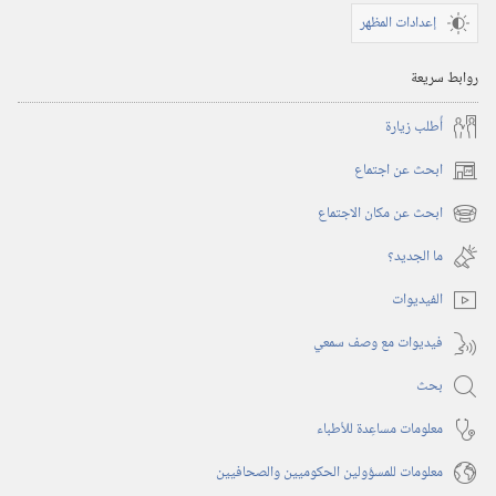
إعدادات المظهر
روابط سريعة
أُطلب زيارة
ابحث عن اجتماع
(يفتح
نافذة
ابحث عن مكان الاجتماع
(يفتح
جديدة)
نافذة
ما الجديد؟‏
جديدة)
الفيديوات
فيديوات مع وصف سمعي
بحث
معلومات مساعِدة للأطباء
معلومات للمسؤولين الحكوميين والصحافيين