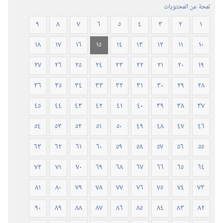
المنقحة
لمحة عن المحتويات
٢٠١٩)‏
٩
٨
٧
٦
٥
٤
٣
٢
١
١٨
١٧
١٦
١٥
١٤
١٣
١٢
١١
١٠
٢٧
٢٦
٢٥
٢٤
٢٣
٢٢
٢١
٢٠
١٩
٣٦
٣٥
٣٤
٣٣
٣٢
٣١
٣٠
٢٩
٢٨
٤٥
٤٤
٤٣
٤٢
٤١
٤٠
٣٩
٣٨
٣٧
٥٤
٥٣
٥٢
٥١
٥٠
٤٩
٤٨
٤٧
٤٦
٦٣
٦٢
٦١
٦٠
٥٩
٥٨
٥٧
٥٦
٥٥
٧٢
٧١
٧٠
٦٩
٦٨
٦٧
٦٦
٦٥
٦٤
٨١
٨٠
٧٩
٧٨
٧٧
٧٦
٧٥
٧٤
٧٣
٩٠
٨٩
٨٨
٨٧
٨٦
٨٥
٨٤
٨٣
٨٢