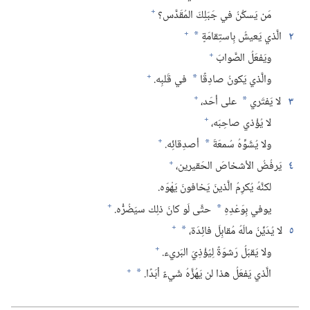
+
مَن يَسكُنُ في جَبَلِكَ المُقَدَّس؟‏
+
٢
الَّذي يَعيشُ بِاستِقامَةٍ
*
+
ويَفعَلُ الصَّوابَ
+
والَّذي يَكونُ صادِقًا
في قَلبِه.‏
*
+
٣
لا يَفتَري
على أحَد،‏
*
+
لا يُؤْذي صاحِبَه،‏
+
ولا يُشَوِّهُ سُمعَةَ
أصدِقائِه.‏
*
+
٤
يَرفُضُ الأشخاصَ الحَقيرين،‏
لكنَّهُ يُكرِمُ الَّذينَ يَخافونَ يَهْوَه.‏
+
يوفي بِوَعْدِهِ
حتَّى لَو كانَ ذلِك سيَضُرُّه.‏
*
+
٥
لا يُدَيِّنُ مالَهُ مُقابِلَ فائِدَة،‏
*
+
ولا يَقبَلُ رَشوَةً لِيُؤْذِيَ البَريء.‏
+
الَّذي يَفعَلُ هذا لن يَهُزَّهُ شَيءٌ أبَدًا.‏
*