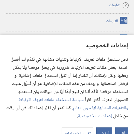
تعليمات
التبرعات
(يفتح
نافذة
جديدة)
مكتبة برج المراقبة الالكترونية
™
(يفتح
إعدادات الخصوصية
نافذة
JW Hub
جديدة)
(يفتح
نحن نستعمل ملفات تعريف الارتباط وتقنيات مشابهة كي نُقدِّم لك أفضل
نافذة
®
خدمة. بعض ملفات تعريف الارتباط ضرورية كي يعمل موقعنا ولا يمكن
تطبيق
JW Library
جديدة)
رفضها. ولكن بإمكانك أن تختار إما أن تقبل استعمال ملفات إضافية أو
مكتبة برج المراقبة
ترفض استعمالها. والهدف من هذه الملفات الإضافية هو أن نُسهِّل عليك
استخدام موقعنا. تأكَّد أننا لن نبيع أبدًا أيًّا من البيانات ولن نستعملها
للتسويق. لتعرف أكثر، اقرأ
سياسة استخدام ملفات تعريف الارتباط
والتقنيات المشابهة لها حول العالم
. كما تقدر أن تغيِّر إعداداتك في أي وقت
Copyright
© 2026 .Watch Tower Bible and Tract Society of Pennsylvania
من خلال
إعدادات الخصوصية
.
شروط الاستخدام
|
سياسة الخصوصية
|
إعدادات الخصوصية
عر
الم