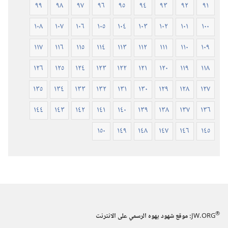
٩٩
٩٨
٩٧
٩٦
٩٥
٩٤
٩٣
٩٢
٩١
١٠٨
١٠٧
١٠٦
١٠٥
١٠٤
١٠٣
١٠٢
١٠١
١٠٠
١١٧
١١٦
١١٥
١١٤
١١٣
١١٢
١١١
١١٠
١٠٩
١٢٦
١٢٥
١٢٤
١٢٣
١٢٢
١٢١
١٢٠
١١٩
١١٨
١٣٥
١٣٤
١٣٣
١٣٢
١٣١
١٣٠
١٢٩
١٢٨
١٢٧
١٤٤
١٤٣
١٤٢
١٤١
١٤٠
١٣٩
١٣٨
١٣٧
١٣٦
١٥٠
١٤٩
١٤٨
١٤٧
١٤٦
١٤٥
®
JW.ORG
:‏ موقع شهود يهوه الرسمي على الانترنت