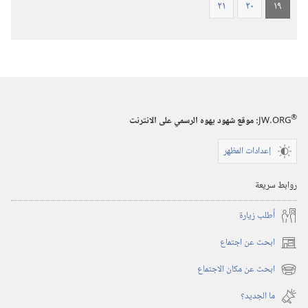
٢١
٢٠
١٩
®
JW.ORG
:‏ موقع شهود يهوه الرسمي على الانترنت
إعدادات المظهر
روابط سريعة
أُطلب زيارة
ابحث عن اجتماع
(يفتح
نافذة
ابحث عن مكان الاجتماع
(يفتح
جديدة)
نافذة
ما الجديد؟‏
جديدة)