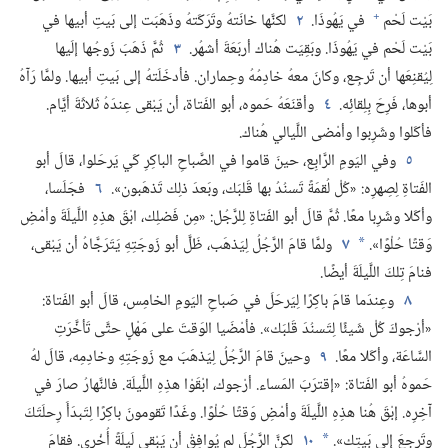
+
بَيْت لَحْم
في يَهُوذَا.‏
٢
لكنَّها خانَتهُ وتَرَكَتهُ وذَهَبَت إلى بَيتِ أبيها في
بَيْت لَحْم في يَهُوذَا.‏ وبَقِيَت هُناك أربَعَةَ أشهُر.‏
٣
ثُمَّ ذَهَبَ زَوجُها إلَيها
لِيُقنِعَها أن تَرجِع،‏ وكانَ معهُ خادِمُهُ وحِماران.‏ فأدخَلَتهُ إلى بَيتِ أبيها.‏ ولمَّا رَآهُ
أبوها،‏ فَرِحَ بِلِقائِه.‏
٤
وأقنَعَهُ حَموه،‏ أبو الفَتاة،‏ أن يَبْقى عِندَهُ ثَلاثَةَ أيَّام.‏
فأكَلوا وشَرِبوا وأمْضى اللَّيالي هُناك.‏
٥
وفي اليَومِ الرَّابِع،‏ حينَ قاموا في الصَّباحِ الباكِرِ كَي يَرحَلوا،‏ قالَ أبو
الفَتاةِ لِصِهرِه:‏ «كُلْ لُقمَةً تَسنُدُ بها قَلبَك،‏ وبَعدَ ذلِك تَذهَبون».‏
٦
فجَلَسا،‏
وأكَلا وشَرِبا معًا.‏ ثُمَّ قالَ أبو الفَتاةِ لِلرَّجُل:‏ «مِن فَضلِك،‏ ابْقَ هذِهِ اللَّيلَةَ وأمْضِ
وَقتًا حُلْوًا».‏
٧
ولمَّا قامَ الرَّجُلُ لِيَذهَب،‏ ظَلَّ أبو زَوجَتِهِ يَتَرَجَّاهُ أن يَبْقى،‏
*
فنامَ تِلكَ اللَّيلَةَ أيضًا.‏
٨
وعِندَما قامَ باكِرًا لِيَرحَلَ في صَباحِ اليَومِ الخامِس،‏ قالَ أبو الفَتاة:‏
«أرْجوكَ كُلْ شَيئًا لِتَسنُدَ قَلبَك».‏ فأمْضَيا الوَقتَ على مَهْلٍ حتَّى تَأخَّرَتِ
السَّاعَة،‏ وأكَلا معًا.‏
٩
وحينَ قامَ الرَّجُلُ لِيَذهَبَ مع زَوجَتِهِ وخادِمِه،‏ قالَ لهُ
حَموهُ أبو الفَتاة:‏ «إقترَبَ المَساء.‏ أرْجوك،‏ ابْقَوْا هذِهِ اللَّيلَة.‏ فالنَّهارُ صارَ في
آخِرِه.‏ إبْقَ هُنا هذِهِ اللَّيلَةَ وأمْضِ وَقتًا حُلْوًا.‏ وغَدًا تَقومونَ باكِرًا لِتَبدَأَ رِحلَتَكَ
وتَرجِعَ إلى بَيتِك».‏
١٠
لكنَّ الرَّجُلَ لم يُوافِقْ أن يَبْقى لَيلَةً أُخْرى.‏ فقامَ
*