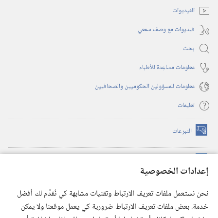
الفيديوات
فيديوات مع وصف سمعي
بحث
معلومات مساعِدة للأطباء
معلومات للمسؤولين الحكوميين والصحافيين
تعليمات
التبرعات
(يفتح
نافذة
جديدة)
مكتبة برج المراقبة الالكترونية
™
(يفتح
إعدادات الخصوصية
نافذة
JW Hub
جديدة)
(يفتح
نحن نستعمل ملفات تعريف الارتباط وتقنيات مشابهة كي نُقدِّم لك أفضل
نافذة
®
خدمة. بعض ملفات تعريف الارتباط ضرورية كي يعمل موقعنا ولا يمكن
تطبيق
JW Library
جديدة)