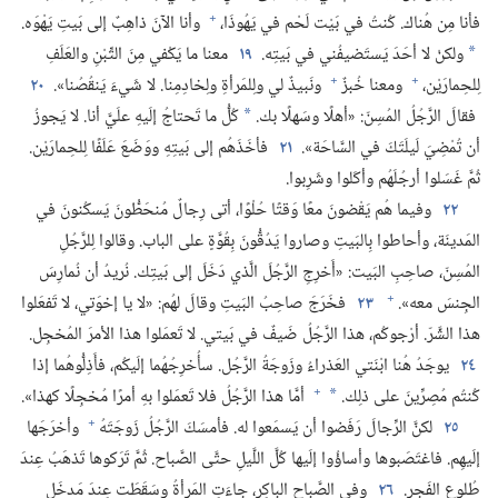
+
فأنا مِن هُناك.‏ كُنتُ في بَيْت لَحْم في يَهُوذَا،‏
وأنا الآنَ ذاهِبٌ إلى بَيتِ يَهْوَه.‏
ولكنْ لا أحَدَ يَستَضيفُني في بَيتِه.‏
١٩
معنا ما يَكْفي مِنَ التِّبْنِ والعَلَفِ
*
+
+
لِلحِمارَيْن،‏
ومعنا خُبزٌ
ونَبيذٌ لي ولِلمَرأةِ ولِخادِمِنا.‏ لا شَيءَ يَنقُصُنا».‏
٢٠
فقالَ الرَّجُلُ المُسِنّ:‏ «أهلًا وسَهلًا بك.‏
كُلُّ ما تَحتاجُ إلَيهِ علَيَّ أنا.‏ لا يَجوزُ
*
أن تُمْضِيَ لَيلَتَكَ في السَّاحَة».‏
٢١
فأخَذَهُم إلى بَيتِهِ ووَضَعَ عَلَفًا لِلحِمارَيْن.‏
ثُمَّ غَسَلوا أرجُلَهُم وأكَلوا وشَرِبوا.‏
٢٢
وفيما هُم يَقْضونَ معًا وَقتًا حُلْوًا،‏ أتى رِجالٌ مُنحَطُّونَ يَسكُنونَ في
المَدينَة،‏ وأحاطوا بِالبَيتِ وصاروا يَدُقُّونَ بِقُوَّةٍ على الباب.‏ وقالوا لِلرَّجُلِ
المُسِنّ،‏ صاحِبِ البَيت:‏ «أَخرِجِ الرَّجُلَ الَّذي دَخَلَ إلى بَيتِك.‏ نُريدُ أن نُمارِسَ
+
الجِنسَ معه».‏
٢٣
فخَرَجَ صاحِبُ البَيتِ وقالَ لهُم:‏ «لا يا إخوَتي،‏ لا تَفعَلوا
هذا الشَّرّ.‏ أرْجوكُم،‏ هذا الرَّجُلُ ضَيفٌ في بَيتي.‏ لا تَعمَلوا هذا الأمرَ المُخجِل.‏
٢٤
يوجَدُ هُنا ابْنَتي العَذراءُ وزَوجَةُ الرَّجُل.‏ سأُخرِجُهُما إلَيكُم،‏ فأَذِلُّوهُما إذا
+
كُنتُم مُصِرِّينَ على ذلِك.‏
أمَّا هذا الرَّجُلُ فلا تَعمَلوا بهِ أمرًا مُخجِلًا كهذا».‏
*
+
٢٥
لكنَّ الرِّجالَ رَفَضوا أن يَسمَعوا له.‏ فأمسَكَ الرَّجُلُ زَوجَتَهُ
وأخرَجَها
إلَيهِم.‏ فاغتَصَبوها وأساؤُوا إلَيها كُلَّ اللَّيلِ حتَّى الصَّباح.‏ ثُمَّ تَرَكوها تَذهَبُ عِندَ
طُلوعِ الفَجر.‏
٢٦
وفي الصَّباحِ الباكِر،‏ جاءَتِ المَرأةُ وسَقَطَت عِندَ مَدخَلِ