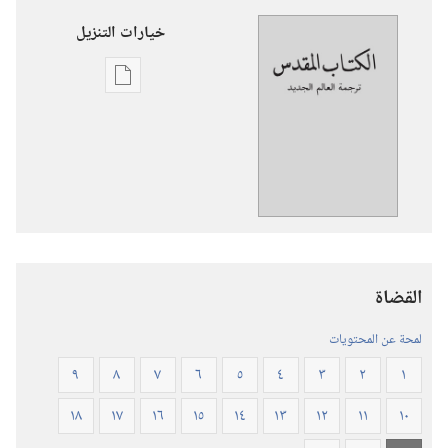
خيارات التنزيل
خيارات
تنزيل
الاصدارات
ترجمة
العالم
الجديد
للكتاب
المقدس
القضاة
(‏الطبعة
المنقحة
لمحة عن المحتويات
٢٠١٩)‏
٩
٨
٧
٦
٥
٤
٣
٢
١
١٨
١٧
١٦
١٥
١٤
١٣
١٢
١١
١٠