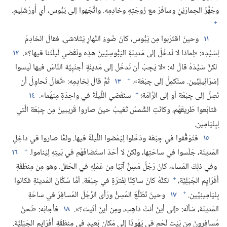
وجَهَّزَ الحِمارَيْنِ وسافَرَ مع زَوجَتِهِ وخادِمِه.‏ واتَّجَهوا إلى يَبُّوس،‏ أي أُورُشَلِيم.‏
+
١١
وحينَ اقتَرَبوا مِن يَبُّوس،‏ كانَ ضَوءُ النَّهارِ يَتَلاشى.‏ فقالَ الخادِمُ
لِسَيِّدِه:‏ «لِماذا لا نَدخُلُ إلى مَدينَةِ اليَبُّوسِيِّينَ هذِه ونَقْضي لَيلَتَنا فيها؟‏».‏
١٢
لكنَّ سَيِّدَهُ قالَ له:‏ «لا يَجِبُ أن نَدخُلَ إلى مَدينَةٍ أجنَبِيَّة النَّاسُ فيها لَيسوا
+
إسْرَائِيلِيِّين.‏ سنُكمِلُ إلى جِبْعَة».‏
١٣
ثُمَّ قالَ لِخادِمِه:‏ «تَعالَ نُحاوِلُ أن
+
نَصِلَ إلى جِبْعَة أو إلى الرَّامَة؛‏
سنَقْضي اللَّيلَةَ في واحِدَةٍ مِنهُما».‏
١٤
فتابَعوا طَريقَهُم،‏ وكانَتِ الشَّمسُ تَغيبُ حينَ صاروا قَريبينَ مِن جِبْعَة الَّتي
لِبِنْيَامِين.‏
١٥
فتَوَقَّفوا في جِبْعَة ودَخَلوا لِيُمْضوا اللَّيلَةَ فيها.‏ ولمَّا صاروا في داخِلِ
+
المَدينَة،‏ جَلَسوا في ساحَتِها،‏ ولكنْ لا أحَدَ استَضافَهُم في بَيتِهِ لِيَناموا.‏
١٦
وفي ذلِكَ المَساء،‏ كانَ رَجُلٌ مُسِنٌّ آتِيًا مِن عَمَلِهِ في الحَقل.‏ وهو مِن مِنطَقَةِ
+
أَفْرَايِم الجَبَلِيَّة،‏
لكنَّهُ كانَ ساكِنًا لِفَترَةٍ في جِبْعَة.‏ أمَّا سُكَّانُ المَدينَةِ فكانوا
+
بِنْيَامِينِيِّين.‏
١٧
وحينَ تَطَلَّعَ المُسِنُّ ورَأى الرَّجُلَ المُسافِرَ في ساحَةِ
المَدينَة،‏ سَألَه:‏ «إلى أينَ أنتَ ذاهِب،‏ ومِن أينَ أتَيت؟‏».‏
١٨
فأجابَه:‏ «نَحنُ
مُسافِرونَ مِن بَيْت لَحْم في يَهُوذَا إلى مَكانٍ بَعيدٍ في مِنطَقَةِ أَفْرَايِم الجَبَلِيَّة.‏