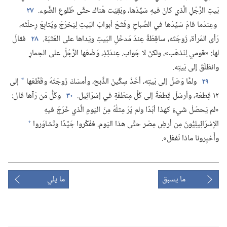
بَيتِ الرَّجُلِ الَّذي كانَ فيهِ سَيِّدُها،‏ وبَقِيَت هُناك حتَّى طُلوعِ الضَّوء.‏
٢٧
وعِندَما قامَ سَيِّدُها في الصَّباحِ وفَتَحَ أبوابَ البَيتِ لِيَخرُجَ ويُتابِعَ رِحلَتَه،‏
رَأى المَرأة،‏ زَوجَتَه،‏ ساقِطَةً عِندَ مَدخَلِ البَيتِ ويَداها على العَتَبَة.‏
٢٨
فقالَ
لها:‏ «قومي لِنَذهَب»،‏ ولكنْ لا جَواب.‏ عِندَئِذٍ،‏ وَضَعَها الرَّجُلُ على الحِمارِ
وانطَلَقَ إلى بَيتِه.‏
٢٩
ولمَّا وَصَلَ إلى بَيتِه،‏ أخَذَ سِكِّينَ الذَّبح،‏ وأمسَكَ زَوجَتَهُ وقَطَّعَها
إلى
*
١٢ قِطعَة،‏ وأرسَلَ قِطعَةً إلى كُلِّ مِنطَقَةٍ في إسْرَائِيل.‏
٣٠
وكُلُّ مَن رَآها قال:‏
«لم يَحصُلْ شَيءٌ كهذا أبَدًا ولم يُرَ مِثلُهُ مِنَ اليَومِ الَّذي خَرَجَ فيهِ
+
الإسْرَائِيلِيُّونَ مِن أرضِ مِصْر حتَّى هذا اليَوم.‏ ففَكِّروا جَيِّدًا وتَشاوَروا
وأَخبِرونا ماذا نَفعَل».‏
ما يسبق
ما يلي