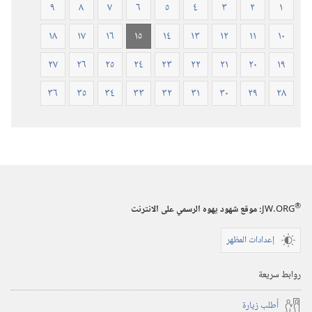
٩
٨
٧
٦
٥
٤
٣
٢
١
١٨
١٧
١٦
١٥
١٤
١٣
١٢
١١
١٠
٢٧
٢٦
٢٥
٢٤
٢٣
٢٢
٢١
٢٠
١٩
٣٦
٣٥
٣٤
٣٣
٣٢
٣١
٣٠
٢٩
٢٨
®
JW.ORG
:‏ موقع شهود يهوه الرسمي على الانترنت
إعدادات المظهر
روابط سريعة
أُطلب زيارة