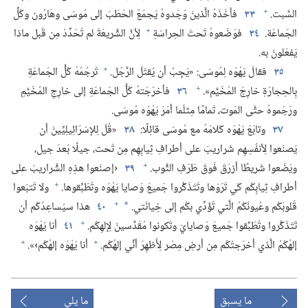
+
السَّبت.‏
٣٣
فأخَذَهُ الَّذينَ وَجَدوهُ يَجمَعُ الحَطَبَ إلى مُوسَى وهَارُون وكُلِّ
+
الجَماعَة.‏
٣٤
فوَضَعوهُ تَحتَ الحِراسَةِ
لِأنَّ الشَّريعَةَ لم تُحَدِّدْ مِن قَبل ماذا
يَفعَلونَ به.‏
+
٣٥
فقالَ يَهْوَه لِمُوسَى:‏ «يَجِبُ أن يُقتَلَ الرَّجُل.‏
تَرجُمُهُ كُلُّ الجَماعَةِ
+
بِالحِجارَةِ خارِجَ المُخَيَّم».‏
٣٦
فأخرَجَتهُ كُلُّ الجَماعَةِ إلى خارِجِ المُخَيَّمِ
ورَجَموهُ حتَّى المَوت،‏ تَمامًا مِثلَما أمَرَ يَهْوَه مُوسَى.‏
٣٧
وتابَعَ يَهْوَه كَلامَهُ مع مُوسَى قائِلًا:‏
٣٨
«قُلْ لِلإسْرَائِيلِيِّينَ أن
يَصنَعوا لِأنفُسِهِم شَراريبَ على أطرافِ ثِيابِهِم مِن تَحت،‏ جيلًا بَعدَ جيل،‏
+
ويَضَعوا شَريطًا أزرَقَ فَوقَ طَرَفِ الثَّوب.‏
٣٩
‹إصنَعوا هذِهِ الشَّراريبَ على
+
أطرافِ ثِيابِكُم كَي تَرَوْها وتَتَذَكَّروا جَميعَ وَصايا يَهْوَه وتُطَبِّقوها.‏
ولا تَتبَعوا
+
قُلوبَكُم وعُيونَكُمُ الَّتي تُؤَدِّي بكُم إلى خِيانَتي.‏
٤٠
هذا سيُساعِدُكُم أن
*
+
تَتَذَكَّروا وتُطَبِّقوا جَميعَ وَصايايَ وتَكونوا مُقَدَّسينَ لِإلهِكُم.‏
٤١
أنا يَهْوَه
+
+
إلهُكُمُ الَّذي أخرَجتُكُم مِن أرضِ مِصْر لِأُظهِرَ أنِّي إلهُكُم.‏
أنا يَهْوَه إلهُكُم›».‏
ما يسبق
ما يلي