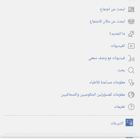
ابحث عن اجتماع
(يفتح
نافذة
ابحث عن مكان الاجتماع
(يفتح
جديدة)
نافذة
ما الجديد؟‏
جديدة)
الفيديوات
فيديوات مع وصف سمعي
بحث
معلومات مساعِدة للأطباء
معلومات للمسؤولين الحكوميين والصحافيين
تعليمات
التبرعات
(يفتح
نافذة