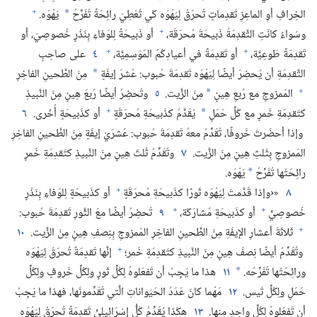
+
الخِرافِ أوِ الماعِزِ تَقدِماتٍ تُحرَقُ لِيَهْوَه كَي تُعْطِيَ رائِحَةً تُفَرِّحُ
يَهْوَه.‏
*
+
وسَواءٌ كانَتِ التَّقدِمَةُ ذَبيحَةَ مُحرَقَة،‏
أو ذَبيحَةً لِلوَفاءِ بِنَذْرٍ خُصوصِيّ،‏ أو
+
+
تَقدِمَةً طَوعِيَّة،‏
أو تَقدِمَةً في أعيادِكُمُ المَوْسِمِيَّة،‏
٤
على صاحِبِ
التَّقدِمَةِ أن يُحضِرَ أيضًا لِيَهْوَه تَقدِمَةَ حُبوب:‏ عُشرَ إيفَةٍ
مِنَ الطَّحينِ الفاخِرِ
*
+
المَمزوجِ مع رُبعِ هِينٍ
مِنَ الزَّيت.‏
٥
وتُحضِرُ أيضًا رُبعَ هِينٍ مِنَ النَّبيذِ
*
+
كتَقدِمَةِ خَمرٍ مع كُلِّ حَمَلٍ
يُقَدَّمُ كذَبيحَةِ مُحرَقَةٍ
أو كذَبيحَةٍ أُخْرى.‏
٦
*
وإذا أحضَرتَ خَروفًا،‏ تُقَدِّمُ معهُ تَقدِمَةَ حُبوب:‏ عُشرَيْ إيفَةٍ مِنَ الطَّحينِ الفاخِرِ
المَمزوجِ بِثُلثِ هِينٍ مِنَ الزَّيت.‏
٧
وتُقَدِّمُ ثُلثَ هِينٍ مِنَ النَّبيذِ كتَقدِمَةِ خَمرٍ
رائِحَتُها تُفَرِّحُ
يَهْوَه.‏
*
+
٨
«‹وإذا قَدَّمتَ لِيَهْوَه ثَورًا كذَبيحَةِ مُحرَقَةٍ
أو كذَبيحَةٍ لِلوَفاءِ بِنَذْرٍ
+
+
خُصوصِيٍّ
أو كذَبيحَةِ مُشارَكَة،‏
٩
تُحضِرُ أيضًا معَ الثَّورِ تَقدِمَةَ حُبوب:‏
+
ثَلاثَةَ أعشارِ الإيفَةِ مِنَ الطَّحينِ الفاخِرِ المَمزوجِ بِنِصفِ هِينٍ مِنَ الزَّيت.‏
١٠
+
وتُقَدِّمُ أيضًا نِصفَ هِينٍ مِنَ النَّبيذِ كتَقدِمَةِ خَمر؛‏
إنَّها تَقدِمَةٌ تُحرَقُ لِيَهْوَه
ورائِحَتُها تُفَرِّحُه.‏
١١
هذا ما يَجِبُ أن تَفعَلوهُ لِكُلِّ ثَورٍ ولِكُلِّ خَروفٍ ولِكُلِّ
*
حَمَلٍ ولِكُلِّ تَيس.‏
١٢
مَهْما كانَ عَدَدُ الحَيَواناتِ الَّتي تُقَدِّمونَها،‏ فهذا ما يَجِبُ
أن تَفعَلوهُ لِكُلِّ واحِدٍ مِنها.‏
١٣
هكَذا يُقَدِّمُ كُلُّ إسْرَائِيلِيٍّ تَقدِمَةً تُحرَقُ لِيَهْوَه