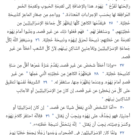
رائِحَتُها تُفَرِّحُ
يَهْوَه.‏ هذا بِالإضافَةِ إلى تَقدِمَةِ الحُبوبِ وتَقدِمَةِ الخَمرِ
*
+
المُرافِقَة لها بِحَسَبِ الإجراءاتِ المُعتادَة،‏
وواحِدٍ مِن صِغارِ الماعِزِ كذَبيحَةِ
+
خَطِيَّة.‏
٢٥
فيُقَدِّمُها الكاهِنُ كُلَّها لِيُطَهِّرَ كُلَّ جَماعَةِ الإسْرَائِيلِيِّينَ مِن
+
خَطِيَّتِهِم،‏
وسَتُغفَرُ لهُم.‏
فهُم فَعَلوا ذلِك عن غَيرِ قَصد،‏ وجَلَبوا أمامَ يَهْوَه
*
تَقدِمَةً عن خَطَئِهِم:‏ ذَبيحَةً تُحرَقُ لِيَهْوَه وذَبيحَةَ خَطِيَّة.‏
٢٦
وسَيَغفِرُ اللّٰهُ لِكُلِّ
جَماعَةِ الإسْرَائِيلِيِّينَ ولِلأجنَبِيِّ السَّاكِنِ بَينَهُم،‏ لِأنَّ كُلَّ الشَّعبِ أخطَأَ عن غَيرِ
قَصد.‏
٢٧
«‹وإذا أخطَأَ شَخصٌ عن غَيرِ قَصد،‏ يُقَدِّمُ عَنزَةً عُمرُها أقَلُّ مِن سَنَةٍ
+
كذَبيحَةِ خَطِيَّة.‏
٢٨
فيُطَهِّرُهُ الكاهِنُ مِن خَطِيَّتِهِ الَّتي عَمِلَها
عن غَيرِ
*
+
قَصدٍ أمامَ يَهْوَه.‏ وعِندَما يُطَهِّرُهُ مِنها،‏ ستُغفَرُ له.‏
٢٩
الشَّريعَةُ نَفْسُها تَنطَبِقُ
على كُلِّ مَن يُخطِئُ عن غَيرِ قَصد،‏ إن كانَ مِنَ الإسْرَائِيلِيِّينَ أوِ الأجانِبِ
+
السَّاكِنينَ بَينَهُم.‏
+
٣٠
«‹أمَّا الشَّخصُ الَّذي يَفعَلُ شَيئًا عن قَصد،‏
إن كانَ إسْرَائِيلِيًّا أو
أجنَبِيًّا،‏ فهو يُجَدِّفُ على يَهْوَه ويَجِبُ أن يُقتَل.‏
٣١
فلِأنَّهُ احتَقَرَ كَلامَ يَهْوَه
*
+
+
وكَسَرَ وَصِيَّتَه،‏ يَجِبُ أن يُقتَل.‏
إنَّهُ يَتَحَمَّلُ نَتيجَةَ خَطَئِه›».‏
٣٢
ولمَّا كانَ الإسْرَائِيلِيُّونَ في الصَّحراء،‏ وَجَدوا رَجُلًا يَجمَعُ حَطَبًا يَومَ