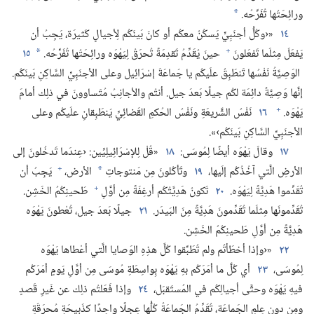
ورائِحَتُها تُفَرِّحُه.‏
*
١٤
«‹وكُلُّ أجنَبِيٍّ يَسكُنُ معكُم أو كانَ بَينَكُم لِأجيالٍ كَثيرَة،‏ يَجِبُ أن
+
يَفعَلَ مِثلَما تَفعَلونَ
حينَ يُقَدِّمُ تَقدِمَةً تُحرَقُ لِيَهْوَه ورائِحَتُها تُفَرِّحُه.‏
١٥
*
الوَصِيَّةُ نَفْسُها تَنطَبِقُ علَيكُم يا جَماعَةَ إسْرَائِيل وعلى الأجنَبِيِّ السَّاكِنِ بَينَكُم.‏
إنَّها وَصِيَّةٌ دائِمَة لكُم جيلًا بَعدَ جيل.‏ أنتُم والأجانِبُ مُتَساوونَ في ذلِك أمامَ
+
يَهْوَه.‏
١٦
نَفْسُ الشَّريعَةِ ونَفْسُ الحُكمِ القَضائِيِّ يَنطَبِقانِ علَيكُم وعلى
الأجنَبِيِّ السَّاكِنِ بَينَكُم›».‏
١٧
وقالَ يَهْوَه أيضًا لِمُوسَى:‏
١٨
«قُلْ لِلإسْرَائِيلِيِّين:‏ ‹عِندَما تَدخُلونَ إلى
+
الأرضِ الَّتي آخُذُكُم إلَيها،‏
١٩
وتَأكُلونَ مِن مَنتوجاتِ
الأرض،‏
يَجِبُ أن
*
+
تُقَدِّموا هَدِيَّةً لِيَهْوَه.‏
٢٠
تَكونُ هَدِيَّتُكُم أرغِفَةً مِن أوَّلِ
طَحينِكُمُ الخَشِن.‏
تُقَدِّمونَها مِثلَما تُقَدِّمونَ هَدِيَّةً مِنَ البَيدَر.‏
٢١
جيلًا بَعدَ جيل،‏ تُعْطونَ يَهْوَه
هَدِيَّةً مِن أوَّلِ طَحينِكُمُ الخَشِن.‏
٢٢
«‹وإذا أخطَأتُم ولم تُطَبِّقوا كُلَّ هذِهِ الوَصايا الَّتي أعْطاها يَهْوَه
لِمُوسَى،‏
٢٣
أي كُلَّ ما أمَرَكُم بهِ يَهْوَه بِواسِطَةِ مُوسَى مِن أوَّلِ يَومٍ أمَرَكُم
فيهِ يَهْوَه وحتَّى أجيالِكُم في المُستَقبَل،‏
٢٤
وإذا فَعَلتُم ذلِك عن غَيرِ قَصدٍ
ومِن دونِ عِلمِ الجَماعَة،‏ تُقَدِّمُ الجَماعَةُ كُلُّها عِجلًا واحِدًا كذَبيحَةِ مُحرَقَةٍ