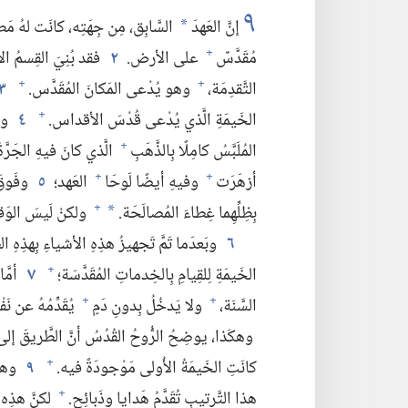
٩
إنَّ العَهدَ
السَّابِق،‏ مِن جِهَتِه،‏ كانَت لهُ مَطال
*
مُقَدَّسٌ
على الأرض.‏
٢
فقد بُنِيَ القِسمُ الأو
+
التَّقدِمَة،‏
وهو يُدْعى المَكانَ المُقَدَّس.‏
٣
+
+
الخَيمَةِ الَّذي يُدْعى قُدْسَ الأقداس.‏
٤
وكا
+
المُلَبَّسُ كامِلًا بِالذَّهَبِ
الَّذي كانَ فيهِ الجَرَّةُ
+
أزهَرَت
وفيهِ أيضًا لَوحَا
العَهد؛‏
٥
وفَوقَ 
+
+
بِظِلِّهِما غِطاءَ المُصالَحَة.‏
ولكنْ لَيسَ الوَقتُ 
+
*
٦
وبَعدَما تَمَّ تَجهيزُ هذِهِ الأشياءِ بِهذِهِ الط
الخَيمَةِ لِلقِيامِ بِالخِدماتِ المُقَدَّسَة؛‏
٧
أمَّا
+
السَّنَة،‏
ولا يَدخُلُ بِدونِ دَمٍ
يُقَدِّمُهُ عن نَفْ
+
+
وهكَذا،‏ يوضِحُ الرُّوحُ القُدُسُ أنَّ الطَّريقَ إلى 
كانَتِ الخَيمَةُ الأُولى مَوْجودَةً فيه.‏
٩
وهذِ
+
هذا التَّرتيبِ تُقَدَّمُ هَدايا وذَبائِح.‏
لكنَّ هذِه ل
+