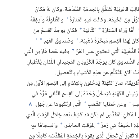
ِبُ قانونِيَّة تَتَعَلَّقُ بِالخِدمَةِ المُقَدَّسَة،‏ وكانَ لهُ مَكانٌ
َّلُ مِنَ الخَيمَة،‏ وكانَت فيهِ المَنارَةُ
والطَّاوِلَةُ وأرغِفَةُ
+
أمَّا وَراءَ السِّتارَةِ
الثَّانِيَة
فكانَ يوجَدُ القِسمُ مِنَ
+
*
نَ لِهذا القِسمِ مَبخَرَةٌ ذَهَبِيَّة،‏
وصُندوقُ العَهدِ
+
+
*
 الذَّهَبِيَّة الَّتي تَحتَوي على المَنِّ
وفيهِ عَصا هَارُون الَّتي
+
الصُّندوقِ كانَ يوجَدُ الكَرُوبَانِ المَجيدانِ اللَّذانِ يُغَطِّيانِ
الآنَ لِلتَّكَلُّمِ عن هذِهِ الأشياءِ بِالتَّفصيل.‏
َّريقَة،‏ صارَ الكَهَنَةُ يَدخُلونَ بِانتِظامٍ إلى القِسمِ الأوَّلِ مِنَ
 رَئيسُ الكَهَنَةِ فيَدخُلُ وَحْدَهُ إلى القِسمِ الثَّاني مَرَّةً في
سِهِ
وعن خَطايا الشَّعبِ
الَّتي ارتَكَبوها عن جَهل.‏
٨
+
+
المَكانِ المُقَدَّسِ لم يَكُنْ قد كُشِفَ بَعد خِلالَ الوَقتِ الَّذي
هِ الخَيمَةُ هي رَمزٌ
لِلوَقتِ الحاضِر،‏
وانسِجامًا مع
+
*
ا تَقدِرُ أن تَجعَلَ الَّذي يَقومُ بِالخِدمَةِ المُقَدَّسَة كامِلًا مِن