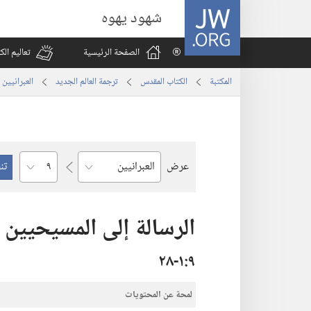
JW.ORG
شهود يهوه
الصفحة الرئيسية
تعاليم ال
المكتبة
الكتاب المقدس
ترجمة العالم الجديد
العبرانيين
الفصل
عرض
السفر
الرسالة إلى المسيحيين ا
٩‏:‏١‏-٢٨
لمحة عن المحتويات