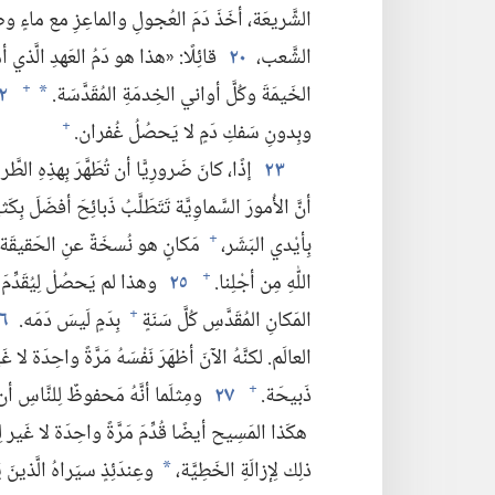
الشَّريعَة،‏ أخَذَ دَمَ العُجولِ والماعِزِ مع ماءٍ و
الشَّعب،‏
٢٠
قائِلًا:‏ «هذا هو دَمُ العَهدِ الَّذي أمَر
الخَيمَةَ وكُلَّ أواني الخِدمَةِ المُقَدَّسَة.‏
٢
+
*
وبِدونِ سَفكِ دَمٍ لا يَحصُلُ غُفران.‏
+
٢٣
إذًا،‏ كانَ ضَرورِيًّا أن تُطَهَّرَ بِهذِهِ الطَّري
أنَّ الأُمورَ السَّماوِيَّة تَتَطَلَّبُ ذَبائِحَ أفضَلَ بِكَثي
بِأيْدي البَشَر،‏
مَكانٍ هو نُسخَةٌ عنِ الحَقيقَة،‏
+
اللّٰهِ مِن أجْلِنا.‏
٢٥
وهذا لم يَحصُلْ لِيُقَدِّمَ نَ
+
المَكانِ المُقَدَّسِ كُلَّ سَنَةٍ
بِدَمٍ لَيسَ دَمَه.‏
٦
+
العالَم.‏ لكنَّهُ الآنَ أظهَرَ نَفْسَهُ مَرَّةً واحِدَة ل
ذَبيحَة.‏
٢٧
ومِثلَما أنَّهُ مَحفوظٌ لِلنَّاسِ أن
+
هكَذا المَسِيح أيضًا قُدِّمَ مَرَّةً واحِدَة لا غَير 
ذلِك لِإزالَةِ الخَطِيَّة،‏
وعِندَئِذٍ سيَراهُ الَّذينَ 
*