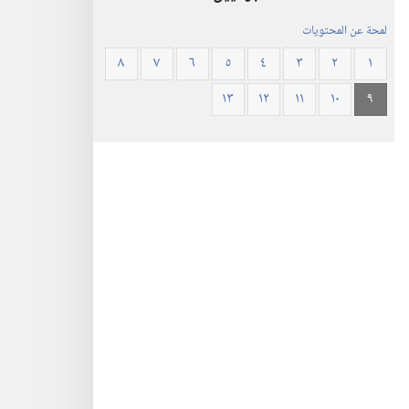
لمحة عن المحتويات
٨
٧
٦
٥
٤
٣
٢
١
١٣
١٢
١١
١٠
٩