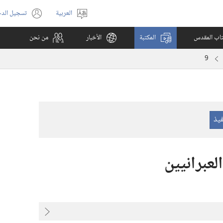
العربية
تسجيل الد
اختر
(يفتح
اللغة
نافذة
كتاب المقدس
المكتبة
الأخبار
من نحن
جديدة)
9
لعبرانيين