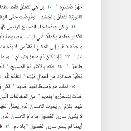
جِهَةِ ضَميرِه.‏
١٠
بل هي تَتَعَلَّقُ فَقَط بِطَع
+
قانونِيَّة تَتَعَلَّقُ بِالجَسَدِ
وفُرِضَت حتَّى الوَقتِ 
+
١١
ولكنْ عِندَما جاءَ المَسِيح كرَئيسِ كَهَنَةٍ
الأكثَرِ عَظَمَةً وكَمالًا الَّتي لَيسَت مَصنوعَةً بِأ
واحِدَة لا غَير إلى المَكانِ المُقَدَّس،‏ لا بِدَمِ ما
لنا.‏
١٣
فإذا كانَ دَمُ ماعِزٍ وثيرانٍ
ورَمادُ
+
+
طاهِرًا،‏
١٤
فكم بِالأكثَرِ دَمُ المَسِيح،‏
الَّ
+
+
يُطَهِّرُ ضَمائِرَنا مِن أعمالٍ مَيِّتَة
لِنُقَدِّمَ لِلّٰهِ
+
١٥
لِذلِك هو وَسيطٌ لِعَهدٍ جَديد،‏
لِكَي يَ
+
حَدَثَ لِيَتَحَرَّروا بِفِديَةٍ
مِنَ المُخالَفاتِ الَّتي
+
عَهد،‏ يَلزَمُ أن يَموتَ الإنسانُ الَّذي يَعمَلُ العَهد،
لا يَكونُ ساري المَفعولِ ما دامَ الإنسانُ الَّذي يَعمَ
أيضًا لم يَصِرْ ساري المَفعولِ
بِلا دَم.‏
١٩
فمُ
*