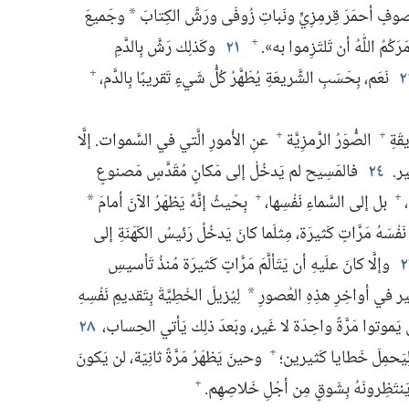
صوفٍ أحمَرَ قِرمِزِيٍّ ونَباتِ زُوفَى ورَشَّ الكِتابَ
وجَميعَ
*
َكُمُ اللّٰهُ أن تَلتَزِموا به».‏
٢١
وكَذلِك رَشَّ بِالدَّمِ
+
٢
نَعَم،‏ بِحَسَبِ الشَّريعَةِ يُطَهَّرُ كُلُّ شَيءٍ تَقريبًا بِالدَّم،‏
+
قَةِ
الصُّوَرُ الرَّمزِيَّة
عنِ الأُمورِ الَّتي في السَّموات.‏ إلَّا
+
+
ر.‏
٢٤
فالمَسِيح لم يَدخُلْ إلى مَكانٍ مُقَدَّسٍ مَصنوعٍ
بل إلى السَّماءِ نَفْسِها،‏
بِحَيثُ إنَّهُ يَظهَرُ الآنَ أمامَ
+
+
*
فْسَهُ مَرَّاتٍ كَثيرَة،‏ مِثلَما كانَ يَدخُلُ رَئيسُ الكَهَنَةِ إلى
٢
وإلَّا كانَ علَيهِ أن يَتَألَّمَ مَرَّاتٍ كَثيرَة مُنذُ تَأسيسِ
ا غَير في أواخِرِ هذِهِ العُصورِ
لِيُزيلَ الخَطِيَّةَ بِتَقديمِ نَفْسِهِ
*
 يَموتوا مَرَّةً واحِدَة لا غَير،‏ وبَعدَ ذلِك يَأتي الحِساب،‏
٢٨
لِيَحمِلَ خَطايا كَثيرين؛‏
وحينَ يَظهَرُ مَرَّةً ثانِيَة،‏ لن يَكونَ
+
يَنتَظِرونَهُ بِشَوقٍ مِن أجْلِ خَلاصِهِم.‏
+