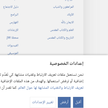
المراهقون والشباب
دليل الاجتماع
الأولاد
البرامج
الايمان باللّٰه
الفهارس
العلم والكتاب المقدس
الإرشادات
التاريخ والكتاب المقدس
محطة‏ ‏JW
الفيديوات
الموسيقى
المسرحيات السمع
إعدادات الخصوصية
قراءات مسرحية م
نحن نستعمل ملفات تعريف الارتباط وتقنيات مشابهة كي نُقدِّم
إضافية أو ترفض استعمالها. والهدف من هذه الملفات الإضافية هو أن
تعريف الارتباط والتقنيات المشابهة لها حول العالم
. كما تقدر أن
 Society of Pennsylvania
أقبل
أرفض
تغيير الإعدادات