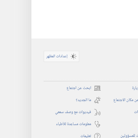
إعدادات المظهر
يارة
ابحث عن اجتماع
(يفتح
نافذة
 مكان الاجتماع
ما الجديد؟‏
جديدة)
ات
فيديوات مع وصف سمعي
معلومات مساعِدة للأطباء
 للمسؤولين
تعليمات