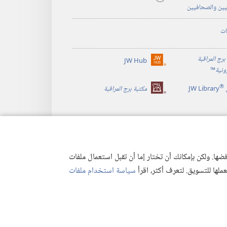
يين والصحافيين
ات
برج المراقبة
JW Hub
(يفتح
رونية
™
نافذة
®
جديدة)
JW Library
مكتبة برج المراقبة
ها. ولكن بإمكانك أن تختار إما أن تقبل استعمال ملفات
تعملها للتسويق. لتعرف أكثر، اقرأ
سياسة استخدام ملفات
وصية
|
إعدادات الخصوصية