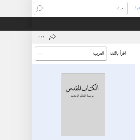
خول
بحث
اقرأ باللغة