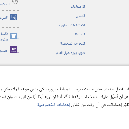
الحكوم
الاجتماعات
الذكرى
التبرع
(يفتح
الاجتماعات السنوية
نافذة
جديدة)
مكتبة 
النشاطات
(يفتح
الالكت
التجارب الشخصية
نافذة
تطبيق
جديدة)
شهود يهوه حول العالم
ية
ن الكتاب المقدس
 لك أفضل خدمة. بعض ملفات تعريف الارتباط ضرورية كي يعمل موقعنا ولا يمكن رفض
 نُسهِّل عليك استخدام موقعنا. تأكَّد أننا لن نبيع أبدًا أيًّا من البيانات ولن نس
 تغيِّر إعداداتك في أي وقت من خلال
إعدادات الخصوصية
.
© 2026 .Watch Tower Bible and Tract
Copyright
شروط الاستخدام
|
سياسة الخص