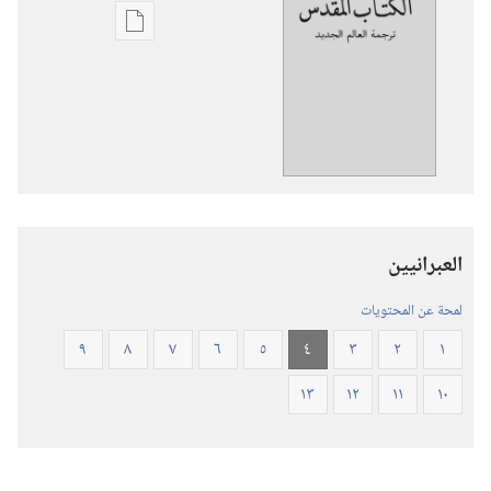
خيارات
تنزيل
الاصدارات
ترجمة
العالم
الجديد
للكتاب
المقدس
العبرانيين
(‏الطبعة
المنقحة
لمحة عن المحتويات
٢٠١٩)‏
٩
٨
٧
٦
٥
٤
٣
٢
١
١٣
١٢
١١
١٠