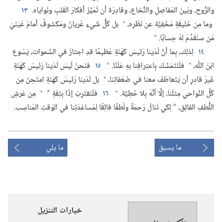
والرُّوح،‏ وبَينَ المَفاصِلِ والنُّخاع،‏ وقادِرَة أن تُمَيِّزَ أفكارَ القَلبِ ونَواياه.‏
١٣
+
وما مِن خَليقَةٍ مَخْفِيَّة عن نَظَرِه،‏
بل كُلُّ شَيءٍ عُريانٌ ومَكشوفٌ أمامَ عَيْنَيْ
+
مَن سنُقَدِّمُ لهُ حِسابًا.‏
١٤
لِذلِك،‏ بِما أنَّ لَدَينا رَئيسَ كَهَنَةٍ عَظيمًا قدِ اجتازَ في السَّموات،‏ يَسُوع
+
+
ابْنَ اللّٰه،‏
فلْنَتَمَسَّكْ بِاعتِرافِنا بهِ عَلَنًا.‏
١٥
فنَحنُ لَيسَ لَدَينا رَئيسُ كَهَنَةٍ
+
غَيرُ قادِرٍ أن يَتَعاطَفَ معنا في ضَعَفاتِنا،‏
بل لَدَينا رَئيسُ كَهَنَةٍ امتُحِنَ مِن
+
+
كُلِّ النَّواحي مِثلَنا،‏ إلَّا أنَّهُ بِلا خَطِيَّة.‏
١٦
فلْنَقتَرِبْ إذًا بِثِقَةٍ
مِن عَرشِ
*
اللُّطفِ الفائِق،‏
لِكَي نَنالَ رَحمَةً ولُطفًا فائِقًا لِمُساعَدَتِنا في الوَقتِ المُناسِب.‏
*
ما يسبق
ما يلي
خيارات التنزيل