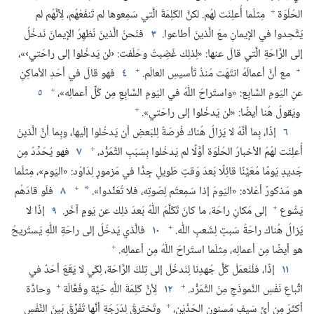
+
الحُلْوَة
مِثلَما أُعلِنَت لهُم.‏ لكنَّ الكَلِمَةَ الَّتي سَمِعوها لم تَنفَعْهُم،‏ لِأنَّهُم لم
يَتَّحِدوا في الإيمانِ معَ الَّذينَ أطاعوا.‏
٣
فنَحنُ الَّذينَ نُظهِرُ الإيمانَ نَدخُلُ
إلى الرَّاحَةِ الَّتي قالَ عنها:‏ «لِذلِك غَضِبتُ وحَلَفت:‏ ‹لن يَدخُلوا إلى راحَتي›»،‏
+
+
مع أنَّ أعمالَهُ انتَهَت مُنذُ تَأسيسِ العالَم.‏
٤
فهو قالَ في أحَدِ الأماكِنِ
+
عنِ اليَومِ السَّابِع:‏ «واستَراحَ اللّٰهُ في اليَومِ السَّابِعِ مِن كُلِّ أعمالِه»،‏
٥
+
ويَقولُ هُنا أيضًا:‏ «لن يَدخُلوا إلى راحَتي».‏
٦
إذًا،‏ بِما أنَّهُ لا يَزالُ هُناك فُرصَةٌ لِلبَعضِ أن يَدخُلوا إلَيها،‏ وبِما أنَّ الَّذينَ
+
أُعلِنَت لهُمُ الأخبارُ الحُلْوَة أوَّلًا لم يَدخُلوا بِسَبَبِ التَّمَرُّد،‏
٧
فهو يُحَدِّدُ مِن
جَديدٍ يَومًا مُعَيَّنًا قائِلًا بَعدَ وَقتٍ طَويلٍ جِدًّا في مَزمورٍ لِدَاوُد:‏ «اليَوم»،‏ مِثلَما
+
هو مَذكورٌ أعْلاه:‏ «اليَومَ إذا سَمِعتُم لِصَوتِه،‏ فلا تُعَنِّدوا».‏
٨
فلَو قادَهُم
*
+
يَشُوع
إلى مَكانِ راحَة،‏ ما كانَ تَكَلَّمَ اللّٰهُ بَعدَ ذلِك عن يَومٍ آخَر.‏
٩
إذًا لا
+
يَزالُ هُناك راحَةُ سَبتٍ لِشَعبِ اللّٰه.‏
١٠
فالَّذي يَدخُلُ إلى راحَةِ اللّٰهِ يَستَريحُ
+
هو أيضًا مِن أعمالِه،‏ مِثلَما استَراحَ اللّٰهُ مِن أعمالِه.‏
١١
إذًا،‏ فلْنَعمَلْ كُلَّ جُهدِنا لِنَدخُلَ إلى تِلكَ الرَّاحَة،‏ لِكَي لا يَقَعَ أحَدٌ في
+
+
اتِّباعِ نَفْسِ النَّموذَجِ مِنَ التَّمَرُّد.‏
١٢
لِأنَّ كَلِمَةَ اللّٰهِ حَيَّة وفَعَّالَة
وحادَّة
+
أكثَرَ مِن أيِّ سَيفٍ مَسنونِ الحَدَّيْن،‏
وتَختَرِقُ لِدَرَجَةِ أنَّها تُفَرِّقُ بَينَ النَّفْسِ