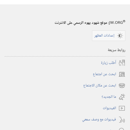
®
JW.ORG
:‏ موقع شهود يهوه الرسمي على الانترنت
إعدادات المظهر
روابط سريعة
أُطلب زيارة
ابحث عن اجتماع
(يفتح
نافذة
ابحث عن مكان الاجتماع
(يفتح
جديدة)
نافذة
ما الجديد؟‏
جديدة)
الفيديوات
فيديوات مع وصف سمعي