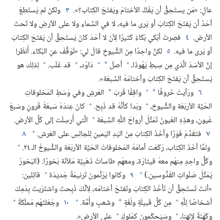
عالٍ:‏ «مَن يستَحِقُّ أن يَفُكَّ الأختامَ ويَفتَحَ الكِتاب؟‏».‏
٣
ولكنْ لم يَستَطِعْ
أحَدٌ أن يَفتَحَ الكِتابَ أو يَرى ما فيه،‏ لا في السَّماءِ ولا على الأرضِ ولا تَحتَ
الأرض.‏
٤
فصِرتُ أبْكي بُكاءً كَثيرًا لِأنْ لا أحَدَ كانَ يَستَحِقُّ أن يَفتَحَ الكِتابَ
أو يَرى ما فيه.‏
٥
لكنَّ واحِدًا مِنَ الشُّيوخِ قالَ لي:‏ «تَوَقَّفْ عنِ البُكاء.‏ أُنظُر!‏
+
+
+
+
إنَّ الأسَدَ الَّذي مِن سِبطِ يَهُوذَا،‏
أصلَ
دَاوُد،‏
قد غَلَب.‏
لِذلِك هو
*
يَستَحِقُّ أن يَفتَحَ الكِتابَ وأختامَهُ السَّبعَة».‏
+
٦
ورَأيتُ خَروفًا
واقِفًا قُربَ
العَرشِ وفي وَسَطِ المَخلوقاتِ
*
*
+
+
الحَيَّة الأربَعَة والشُّيوخ،‏
وبَدا كأنَّهُ قد ذُبِح.‏
كانَ عِندَهُ سَبعَةُ قُرونٍ وسَبعُ
+
عُيون،‏ وهذِهِ العُيونُ تُمَثِّلُ أرواحَ اللّٰهِ السَّبعَة
الَّتي أُرسِلَت إلى كُلِّ الأرض.‏
+
٧
فتَقَدَّمَ فَوْرًا وأخَذَ الكِتابَ مِنَ اليَدِ اليَمينِ لِلجالِسِ على العَرش.‏
٨
+
ولمَّا أخَذَ الكِتاب،‏ رَكَعَت أمامَهُ المَخلوقاتُ الحَيَّة الأربَعَة والشُّيوخُ الـ‍ ٢٤.‏
وكُلُّ واحِدٍ مِنهُم معهُ قيثارَة،‏ ومعهُم طاساتٌ ذَهَبِيَّة مَلآنَة بَخورًا.‏ (‏البَخورُ
+
+
يُمَثِّلُ صَلَواتِ القُدُّوسين.‏)‏
٩
وكانوا يُرَنِّمونَ تَرنيمَةً جَديدَة
قائِلين:‏
«أنتَ تَستَحِقُّ أن تَأخُذَ الكِتابَ وتَفتَحَ أختامَه،‏ لِأنَّكَ ذُبِحتَ واشتَرَيتَ بِدَمِكَ
+
+
+
أشخاصًا لِلّٰهِ
مِن كُلِّ قَبيلَةٍ ولُغَةٍ
وشَعبٍ وأُمَّة.‏
١٠
وجَعَلتَهُم مَملَكَةً
*
+
+
وكَهَنَةً لِإلهِنا،‏
وسَيَحكُمونَ كمُلوكٍ
على الأرض».‏