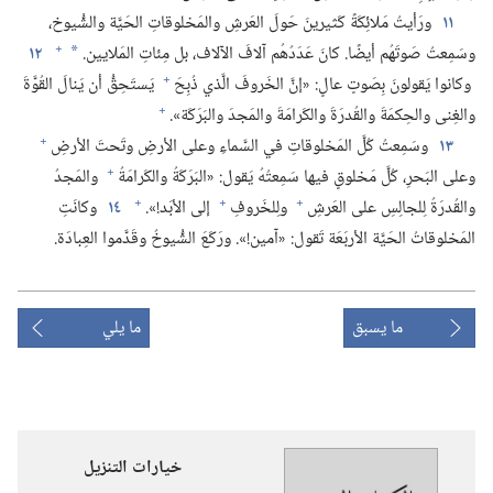
١١
ورَأيتُ مَلائِكَةً كَثيرينَ حَولَ العَرشِ والمَخلوقاتِ الحَيَّة والشُّيوخ،‏
+
وسَمِعتُ صَوتَهُم أيضًا.‏ كانَ عَدَدُهُم آلافَ الآلاف،‏ بل مِئاتِ المَلايين.‏
١٢
*
+
وكانوا يَقولونَ بِصَوتٍ عالٍ:‏ «إنَّ الخَروفَ الَّذي ذُبِحَ
يَستَحِقُّ أن يَنالَ القُوَّةَ
+
والغِنى والحِكمَةَ والقُدرَةَ والكَرامَةَ والمَجدَ والبَرَكَة».‏
+
١٣
وسَمِعتُ كُلَّ المَخلوقاتِ في السَّماءِ وعلى الأرضِ وتَحتَ الأرضِ
+
وعلى البَحرِ،‏ كُلَّ مَخلوقٍ فيها سَمِعتُهُ يَقول:‏ «البَرَكَةُ والكَرامَةُ
والمَجدُ
+
+
+
والقُدرَةُ لِلجالِسِ على العَرشِ
ولِلخَروفِ
إلى الأبَد!‏».‏
١٤
وكانَتِ
المَخلوقاتُ الحَيَّة الأربَعَة تَقول:‏ «آمين!‏».‏ ورَكَعَ الشُّيوخُ وقَدَّموا العِبادَة.‏
ما يسبق
ما يلي
خيارات التنزيل