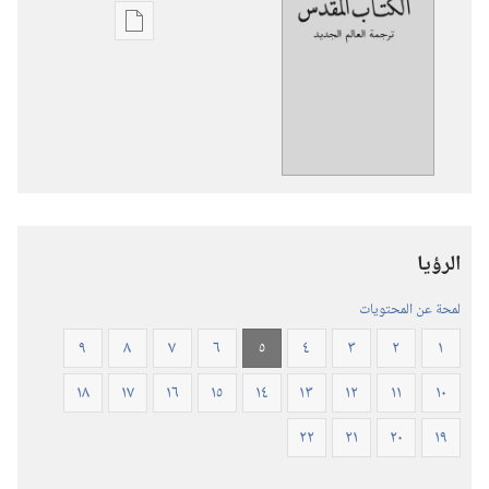
خيارات
تنزيل
الاصدارات
ترجمة
العالم
الجديد
للكتاب
المقدس
الرؤيا
(‏الطبعة
المنقحة
لمحة عن المحتويات
٢٠١٩)‏
٩
٨
٧
٦
٥
٤
٣
٢
١
١٨
١٧
١٦
١٥
١٤
١٣
١٢
١١
١٠
٢٢
٢١
٢٠
١٩