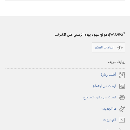
®
JW.ORG
:‏ موقع شهود يهوه الرسمي على الانترنت
إعدادات المظهر
روابط سريعة
أُطلب زيارة
ابحث عن اجتماع
(يفتح
نافذة
ابحث عن مكان الاجتماع
(يفتح
جديدة)
نافذة
ما الجديد؟‏
جديدة)
الفيديوات