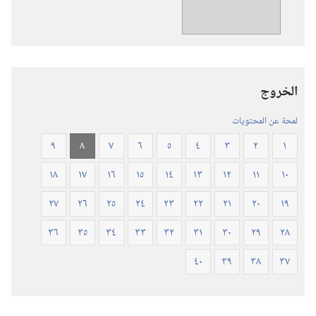
ترجمة
العالم
الجديد
للكتاب
المقدس
الخروج
(‏الطبعة
المنقحة
لمحة عن المحتويات
٢٠١٩)‏
٩
٨
٧
٦
٥
٤
٣
٢
١
١٨
١٧
١٦
١٥
١٤
١٣
١٢
١١
١٠
٢٧
٢٦
٢٥
٢٤
٢٣
٢٢
٢١
٢٠
١٩
٣٦
٣٥
٣٤
٣٣
٣٢
٣١
٣٠
٢٩
٢٨
٤٠
٣٩
٣٨
٣٧