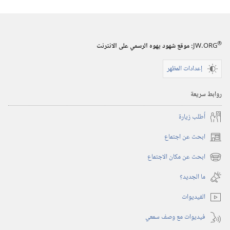
®
JW.ORG
:‏ موقع شهود يهوه الرسمي على الانترنت
إعدادات المظهر
روابط سريعة
أُطلب زيارة
ابحث عن اجتماع
(يفتح
نافذة
ابحث عن مكان الاجتماع
(يفتح
جديدة)
نافذة
ما الجديد؟‏
جديدة)
الفيديوات
فيديوات مع وصف سمعي