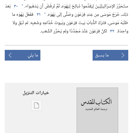
+
ستُحَرِّرُ الإسْرَائِيلِيِّينَ لِيُقَدِّموا ذَبائِحَ لِيَهْوَه،‏ ثُمَّ تَرفُضُ أن يَذهَبوا».‏
٣٠
بَعدَ
+
ذلِك،‏ خَرَجَ مُوسَى مِن عِندِ فِرْعَوْن وصَلَّى إلى يَهْوَه.‏
٣١
ففَعَلَ يَهْوَه ما
طَلَبَهُ مُوسَى،‏ فتَرَكَ الذُّبابُ بَيتَ فِرْعَوْن وبُيوتَ خُدَّامِهِ وشَعبِه.‏ لم تَبْقَ ولا
واحِدَة.‏
٣٢
لكنَّ فِرْعَوْن عَنَّدَ مُجَدَّدًا ولم يُحَرِّرِ الشَّعب.‏
ما يسبق
ما يلي
خيارات التنزيل
خيارات
تنزيل
الاصدارات