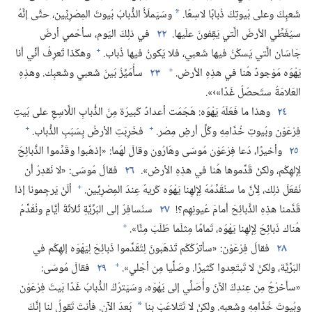
شَعبِكَ وعلى بُيوتِكَ ذُبابًا لاسِعًا.‏
وسَيَملَأُ الذُّبابُ بُيوتَ المِصْرِيِّين،‏ حتَّى إنَّهُ
*
سيُغَطِّي الأرضَ الَّتي يَقِفونَ علَيها.‏
٢٢
في ذلِكَ اليَوم،‏ سأحْمي أرضَ
+
جَاسَان الَّتي يَسكُنُ فيها شَعبي،‏ فلا يَكونُ فيها ذُباب.‏
وهكَذا تَعرِفُ أنِّي أنا
+
يَهْوَه مَوْجودٌ هُنا في هذِهِ الأرض.‏
٢٣
سأُمَيِّزُ بَينَ شَعبي وشَعبِك.‏ وهذِهِ
العَلامَةُ ستَحصُلُ غَدًا»›».‏
٢٤
وهذا ما فَعَلَهُ يَهْوَه:‏ هَجَمَت أعدادٌ كَبيرَة مِنَ الذُّبابِ اللَّاسِعِ على بَيتِ
+
+
فِرْعَوْن وبُيوتِ خُدَّامِهِ وكُلِّ أرضِ مِصْر.‏
فخَرِبَتِ الأرضُ بِسَبَبِ الذُّباب.‏
٢٥
وأخيرًا،‏ دَعا فِرْعَوْن مُوسَى وهَارُون وقالَ لهُما:‏ «إذهَبوا وقَدِّموا الذَّبائِحَ
لِإلهِكُم،‏ ولكنْ قَدِّموها هُنا في هذِهِ الأرض».‏
٢٦
فقالَ مُوسَى:‏ «لا نَقدِرُ أن
+
نَفعَلَ ذلِك،‏ لِأنَّ ما سنُقَدِّمُهُ لِإلهِنا يَهْوَه كَريهٌ عِندَ المِصْرِيِّين.‏
ألَنْ يَرجِمونا إذا
قَدَّمنا هذِهِ الذَّبائِحَ أمامَ عُيونِهِم؟‏!‏
٢٧
سنُسافِرُ إلى البَرِّيَّةِ ثَلاثَةَ أيَّامٍ ونُقَدِّمُ
+
هُناك ذَبائِحَ لِإلهِنا يَهْوَه،‏ تَمامًا مِثلَما طَلَبَ مِنَّا».‏
٢٨
فقالَ فِرْعَوْن:‏ «سأترُكُكُم تَذهَبونَ لِتُقَدِّموا ذَبائِحَ لِيَهْوَه إلهِكُم في
+
البَرِّيَّة،‏ ولكنْ لا تَبتَعِدوا كَثيرًا.‏ وصَلِّيا مِن أجْلي».‏
٢٩
فقالَ مُوسَى:‏
«سأخرُجُ مِن عِندِكَ الآنَ وأُصَلِّي إلى يَهْوَه،‏ وسَيَترُكُ الذُّبابُ غَدًا بَيتَ فِرْعَوْن
وبُيوتَ خُدَّامِهِ وشَعبِه.‏ ولكنْ لا تَتَلاعَبْ بنا
بَعدَ الآن.‏ فأنتَ تَقولُ لنا إنَّكَ
*