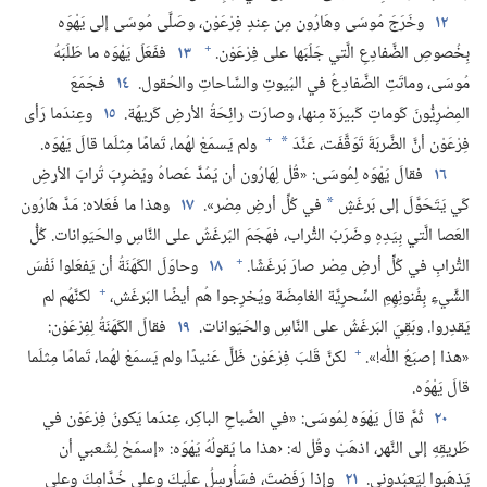
١٢
وخَرَجَ مُوسَى وهَارُون مِن عِندِ فِرْعَوْن،‏ وصَلَّى مُوسَى إلى يَهْوَه
+
بِخُصوصِ الضَّفادِعِ الَّتي جَلَبَها على فِرْعَوْن.‏
١٣
ففَعَلَ يَهْوَه ما طَلَبَهُ
مُوسَى،‏ وماتَتِ الضَّفادِعُ في البُيوتِ والسَّاحاتِ والحُقول.‏
١٤
فجَمَعَ
المِصْرِيُّونَ كَوماتٍ كَبيرَة مِنها،‏ وصارَت رائِحَةُ الأرضِ كَريهَة.‏
١٥
وعِندَما رَأى
+
فِرْعَوْن أنَّ الضَّربَةَ تَوَقَّفَت،‏ عَنَّدَ
ولم يَسمَعْ لهُما،‏ تَمامًا مِثلَما قالَ يَهْوَه.‏
*
١٦
فقالَ يَهْوَه لِمُوسَى:‏ «قُلْ لِهَارُون أن يَمُدَّ عَصاهُ ويَضرِبَ تُرابَ الأرضِ
كَي يَتَحَوَّلَ إلى بَرغَشٍ
في كُلِّ أرضِ مِصْر».‏
١٧
وهذا ما فَعَلاه:‏ مَدَّ هَارُون
*
العَصا الَّتي بِيَدِهِ وضَرَبَ التُّراب،‏ فهَجَمَ البَرغَشُ على النَّاسِ والحَيَوانات.‏ كُلُّ
+
التُّرابِ في كُلِّ أرضِ مِصْر صارَ بَرغَشًا.‏
١٨
وحاوَلَ الكَهَنَةُ أن يَفعَلوا نَفْسَ
+
الشَّيءِ بِفُنونِهِمِ السِّحرِيَّة الغامِضَة ويُخرِجوا هُم أيضًا البَرغَش،‏
لكنَّهُم لم
يَقدِروا.‏ وبَقِيَ البَرغَشُ على النَّاسِ والحَيَوانات.‏
١٩
فقالَ الكَهَنَةُ لِفِرْعَوْن:‏
+
«هذا إصبَعُ اللّٰه!‏».‏
لكنَّ قَلبَ فِرْعَوْن ظَلَّ عَنيدًا ولم يَسمَعْ لهُما،‏ تَمامًا مِثلَما
قالَ يَهْوَه.‏
٢٠
ثُمَّ قالَ يَهْوَه لِمُوسَى:‏ «في الصَّباحِ الباكِر،‏ عِندَما يَكونُ فِرْعَوْن في
طَريقِهِ إلى النَّهر،‏ اذهَبْ وقُلْ له:‏ ‹هذا ما يَقولُهُ يَهْوَه:‏ «إسمَحْ لِشَعبي أن
يَذهَبوا لِيَعبُدوني.‏
٢١
وإذا رَفَضتَ،‏ فسَأُرسِلُ علَيكَ وعلى خُدَّامِكَ وعلى