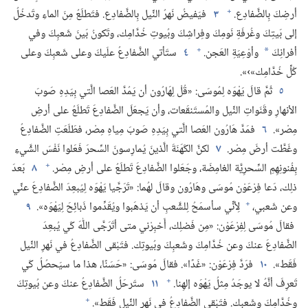
+
أرضِكَ بِالضَّفادِع.‏
٣
فيَفيضُ نَهرُ النِّيل بِالضَّفادِع.‏ فتَطلَعُ مِنَ الماءِ وتَدخُلُ
إلى بَيتِكَ وغُرفَةِ نَومِكَ وفِراشِكَ وبُيوتِ خُدَّامِك،‏ وتَكونُ بَينَ شَعبِكَ وفي
+
أفرانِكَ
وأوْعِيَةِ العَجن.‏
٤
ستَأتي الضَّفادِعُ علَيكَ وعلى شَعبِكَ وعلى
*
كُلِّ خُدَّامِك»›».‏
٥
ثُمَّ قالَ يَهْوَه لِمُوسَى:‏ «قُلْ لِهَارُون أن يَمُدَّ العَصا الَّتي بِيَدِهِ صَوبَ
الأنهارِ وقَنَواتِ النِّيل والمُستَنقَعات،‏ وأن يَجعَلَ الضَّفادِعَ تَطلَعُ على أرضِ
مِصْر».‏
٦
فمَدَّ هَارُون العَصا الَّتي بِيَدِهِ صَوبَ مِياهِ مِصْر،‏ فطَلَعَتِ الضَّفادِعُ
وغَطَّت أرضَ مِصْر.‏
٧
لكنَّ الكَهَنَةَ الَّذينَ يُمارِسونَ السِّحرَ فَعَلوا نَفْسَ الشَّيءِ
+
بِفُنونِهِمِ السِّحرِيَّة الغامِضَة،‏ وجَعَلوا الضَّفادِعَ تَطلَعُ على أرضِ مِصْر.‏
٨
بَعدَ
ذلِك،‏ دَعا فِرْعَوْن مُوسَى وهَارُون وقالَ لهُما:‏ «تَرَجَّيا يَهْوَه لِيُبعِدَ الضَّفادِعَ عنِّي
+
وعن شَعبي،‏
لِأنِّي سأسمَحُ لِلشَّعبِ أن يَذهَبوا ويُقَدِّموا ذَبائِحَ لِيَهْوَه».‏
٩
فقالَ مُوسَى لِفِرْعَوْن:‏ «مِن فَضلِك،‏ أَخبِرْني متى أتَرَجَّى اللّٰهَ كَي يُبعِدَ
الضَّفادِعَ عنكَ وعن خُدَّامِكَ وشَعبِكَ وبُيوتِك.‏ فتَبْقى الضَّفادِعُ في نَهرِ النِّيل
فَقَط».‏
١٠
فرَدَّ فِرْعَوْن:‏ «غَدًا».‏ فقالَ مُوسَى:‏ «حَسَنًا،‏ هذا ما سيَحصُلُ كَي
+
تَعرِفَ أنَّهُ لا يوجَدُ مِثلُ يَهْوَه إلهِنا.‏
١١
ستَرحَلُ الضَّفادِعُ عنكَ وعن بُيوتِكَ
+
وخُدَّامِكَ وشَعبِك.‏ فتَبْقى الضَّفادِعُ في نَهرِ النِّيل فَقَط».‏