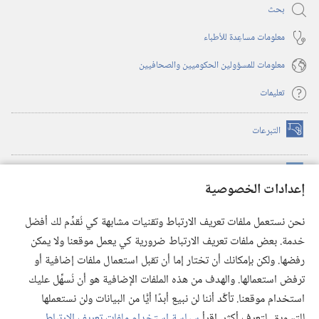
بحث
معلومات مساعِدة للأطباء
معلومات للمسؤولين الحكوميين والصحافيين
تعليمات
التبرعات
(يفتح
نافذة
جديدة)
مكتبة برج المراقبة الالكترونية
™
(يفتح
إعدادات الخصوصية
نافذة
JW Hub
جديدة)
(يفتح
نحن نستعمل ملفات تعريف الارتباط وتقنيات مشابهة كي نُقدِّم لك أفضل
نافذة
®
خدمة. بعض ملفات تعريف الارتباط ضرورية كي يعمل موقعنا ولا يمكن
تطبيق
JW Library
جديدة)
رفضها. ولكن بإمكانك أن تختار إما أن تقبل استعمال ملفات إضافية أو
مكتبة برج المراقبة
ترفض استعمالها. والهدف من هذه الملفات الإضافية هو أن نُسهِّل عليك
استخدام موقعنا. تأكَّد أننا لن نبيع أبدًا أيًّا من البيانات ولن نستعملها
للتسويق. لتعرف أكثر، اقرأ
سياسة استخدام ملفات تعريف الارتباط