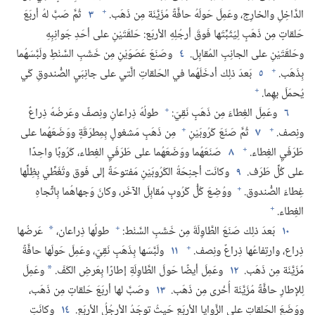
+
الدَّاخِلِ والخارِج،‏ وعَمِلَ حَولَهُ حافَّةً مُزَيَّنَة مِن ذَهَب.‏
٣
ثُمَّ صَبَّ لهُ أربَعَ
حَلقاتٍ مِن ذَهَبٍ لِيُثَبِّتَها فَوقَ أرجُلِهِ الأربَع:‏ حَلقَتَيْنِ على أحَدِ جَوانِبِهِ
وحَلقَتَيْنِ على الجانِبِ المُقابِل.‏
٤
وصَنَعَ عَصَوَيْنِ مِن خَشَبِ السَّنْطِ ولَبَّسَهُما
+
بِذَهَب.‏
٥
بَعدَ ذلِك أدخَلَهُما في الحَلقاتِ الَّتي على جانِبَيِ الصُّندوقِ كَي
+
يُحمَلَ بهِما.‏
+
٦
وعَمِلَ الغِطاءَ مِن ذَهَبٍ نَقِيّ:‏
طولُهُ ذِراعانِ ونِصفٌ وعَرضُهُ ذِراعٌ
+
+
ونِصف.‏
٧
ثُمَّ صَنَعَ كَرُوبَيْنِ
مِن ذَهَبٍ مَشغولٍ بِمِطرَقَةٍ ووَضَعَهُما على
+
طَرَفَيِ الغِطاء.‏
٨
صَنَعَهُما ووَضَعَهُما على طَرَفَيِ الغِطاء،‏ كَرُوبًا واحِدًا
على كُلِّ طَرَف.‏
٩
وكانَت أجنِحَةُ الكَرُوبَيْنِ مَفتوحَةً إلى فَوق وتُغَطِّي بِظِلِّها
+
غِطاءَ الصُّندوق.‏
ووُضِعَ كُلُّ كَرُوبٍ مُقابِلَ الآخَر،‏ وكانَ وَجهاهُما بِاتِّجاهِ
+
الغِطاء.‏
+
١٠
بَعدَ ذلِك صَنَعَ الطَّاوِلَةَ مِن خَشَبِ السَّنْط:‏
طولُها ذِراعان،‏
عَرضُها
*
+
ذِراع،‏ وارتِفاعُها ذِراعٌ ونِصف.‏
١١
ولَبَّسَها بِذَهَبٍ نَقِيّ،‏ وعَمِلَ حَولَها حافَّةً
مُزَيَّنَة مِن ذَهَب.‏
١٢
وعَمِلَ أيضًا حَولَ الطَّاوِلَةِ إطارًا بِعَرضِ الكَفّ.‏
وعَمِلَ
*
لِلإطارِ حافَّةً مُزَيَّنَة أُخْرى مِن ذَهَب.‏
١٣
وصَبَّ لها أربَعَ حَلقاتٍ مِن ذَهَب،‏
ووَضَعَ الحَلقاتِ على الزَّوايا الأربَعِ حَيثُ توجَدُ الأرجُلُ الأربَع.‏
١٤
وكانَتِ