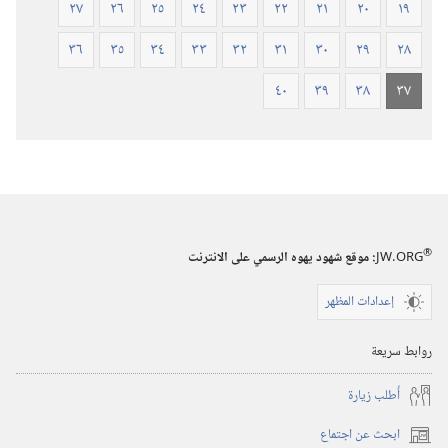
٢٧
٢٦
٢٥
٢٤
٢٣
٢٢
٢١
٢٠
١٩
٣٦
٣٥
٣٤
٣٣
٣٢
٣١
٣٠
٢٩
٢٨
٤٠
٣٩
٣٨
٣٧
®
JW.ORG
:‏ موقع شهود يهوه الرسمي على الانترنت
إعدادات المظهر
روابط سريعة
أُطلب زيارة
ابحث عن اجتماع
(يفتح