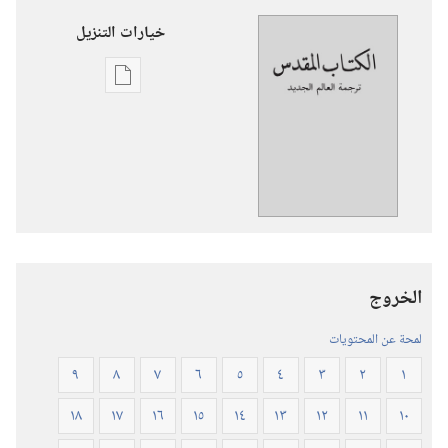
خيارات التنزيل
خيارات
تنزيل
الاصدارات
ترجمة
العالم
الجديد
للكتاب
المقدس
الخروج
(‏الطبعة
المنقحة
لمحة عن المحتويات
٢٠١٩)‏
٩
٨
٧
٦
٥
٤
٣
٢
١
١٨
١٧
١٦
١٥
١٤
١٣
١٢
١١
١٠