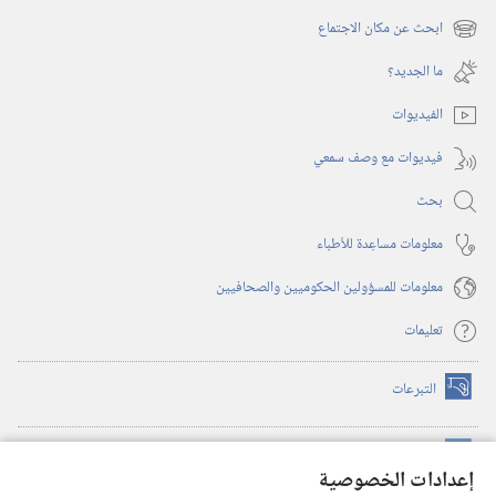
نافذة
ابحث عن مكان الاجتماع
(يفتح
جديدة)
نافذة
ما الجديد؟‏
جديدة)
الفيديوات
فيديوات مع وصف سمعي
بحث
معلومات مساعِدة للأطباء
معلومات للمسؤولين الحكوميين والصحافيين
تعليمات
التبرعات
(يفتح
نافذة
جديدة)
مكتبة برج المراقبة الالكترونية
™
(يفتح
إعدادات الخصوصية
نافذة