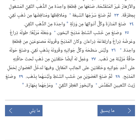
والأزهارُ غَيرُ المُتَفَتِّحَة،‏ صَنَعَها مِن قِطعَةٍ واحِدَة مِنَ الذَّهَبِ النَّقِيِّ المَشغولِ
+
بِمِطرَقَة.‏
٢٣
ثُمَّ صَنَعَ سُرُجَها السَّبعَة
ومَلاقِطَها ومَنافِضَها مِن ذَهَبٍ نَقِيّ.‏
٢٤
صَنَعَ المَنارَةَ وكُلَّ أدَواتِها مِن وَزنَةٍ
واحِدَة مِنَ الذَّهَبِ النَّقِيّ.‏
*
+
٢٥
وصَنَعَ مِن خَشَبِ السَّنْطِ مَذبَحَ البَخور،‏
وجَعَلَهُ مُرَبَّعًا:‏ طولُهُ ذِراعٌ
وعَرضُهُ ذِراعٌ وارتِفاعُهُ ذِراعان.‏ وكانَ المَذبَحُ وقُرونُهُ مَصنوعَيْنِ مِن قِطعَةٍ
+
واحِدَة.‏
٢٦
ولَبَّسَ سَطحَهُ وكُلَّ جَوانِبِهِ وقُرونَهُ بِذَهَبٍ نَقِيّ.‏ وصَنَعَ حَولَهُ
حافَّةً مُزَيَّنَة مِن ذَهَب.‏
٢٧
وعَمِلَ لهُ أيضًا حَلقَتَيْنِ مِن ذَهَبٍ تَحتَ حافَّتِهِ
على أحَدِ جَوانِبِهِ وحَلقَتَيْنِ على الجانِبِ المُقابِل.‏ وفيها تَدخُلُ العَصَوانِ لِحَمْلِ
المَذبَح.‏
٢٨
ثُمَّ صَنَعَ العَصَوَيْنِ مِن خَشَبِ السَّنْطِ ولَبَّسَهُما بِذَهَب.‏
٢٩
وصَنَعَ
+
+
زَيتَ التَّعيينِ المُقَدَّسَ
والبَخورَ العَطِرَ النَّقِيَّ
ومَزَجَهُما بِمَهارَة.‏
*
ما يسبق
ما يلي