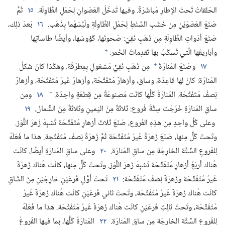
الحَلقاتُ تَحتَ الإطارِ مُباشَرَةً.‏ وفيها تَدخُلُ العَصَوانِ لِحَمْلِ الطَّاوِلَة.‏
١٥
ثُمَّ
صَنَعَ العَصَوَيْنِ مِن خَشَبِ السَّنْطِ لِحَمْلِ الطَّاوِلَةِ ولَبَّسَهُما بِذَهَب.‏
١٦
بَعدَ ذلِك،‏
صَنَعَ أدَواتِ الطَّاوِلَةِ مِن ذَهَبٍ نَقِيّ:‏ صُحونَها،‏ كُؤوسَها،‏ وأيضًا طاساتِها
+
وأباريقَها الَّتي تُسكَبُ بها تَقدِماتُ الخَمر.‏
+
١٧
وصَنَعَ المَنارَةَ
مِن ذَهَبٍ نَقِيٍّ مَشغولٍ بِمِطرَقَة.‏ وهكَذا كانَ شَكلُ
المَنارَة:‏ كانَ لها قاعِدَة،‏ وساق،‏ وأزهارٌ مُتَفَتِّحَة،‏ وأزهارٌ غَيرُ مُتَفَتِّحَة،‏ وأزهارٌ
+
نِصفُ مُتَفَتِّحَة.‏ المَنارَةُ كُلُّها كانَت مَصنوعَةً مِن قِطعَةٍ واحِدَة.‏
١٨
ومِن
ساقِ المَنارَةِ خَرَجَت سِتَّةُ فُروع:‏ ثَلاثَةٌ مِنَ اليَمينِ وثَلاثَةٌ مِنَ الشِّمال.‏
١٩
وعلى كُلِّ واحِدٍ مِن هذِهِ الفُروع،‏ صَنَعَ ثَلاثَ أزهارٍ مُتَفَتِّحَة تُشبِهُ زَهرَ اللَّوْز.‏
وتَحتَ كُلٍّ مِنها،‏ صَنَعَ زَهرَةً غَيرَ مُتَفَتِّحَة ثُمَّ زَهرَةً نِصفَ مُتَفَتِّحِة.‏ هذا ما فَعَلَهُ
لِلفُروعِ السِّتَّة الخارِجَة مِن ساقِ المَنارَة.‏
٢٠
وعلى ساقِ المَنارَةِ أيضًا،‏ كانَت
هُناك أربَعُ أزهارٍ مُتَفَتِّحَة تُشبِهُ زَهرَ اللَّوْز.‏ وتَحتَ كُلٍّ مِنها،‏ كانَت هُناك زَهرَةٌ
غَيرُ مُتَفَتِّحَة وزَهرَةٌ نِصفُ مُتَفَتِّحَة:‏
٢١
تَحتَ أوَّلِ فَرعَيْنِ خارِجَيْنِ مِنَ السَّاقِ
كانَت هُناك زَهرَةٌ غَيرُ مُتَفَتِّحَة،‏ وتَحتَ ثاني فَرعَيْنِ كانَت هُناك زَهرَةٌ غَيرُ
مُتَفَتِّحَة،‏ وتَحتَ ثالِثِ فَرعَيْنِ كانَت هُناك زَهرَةٌ غَيرُ مُتَفَتِّحَة.‏ هذا ما فَعَلَهُ
لِلفُروعِ السِّتَّة الخارِجَة مِن ساقِ المَنارَة.‏
٢٢
المَنارَةُ كُلُّها،‏ بِما فيها الفُروعُ