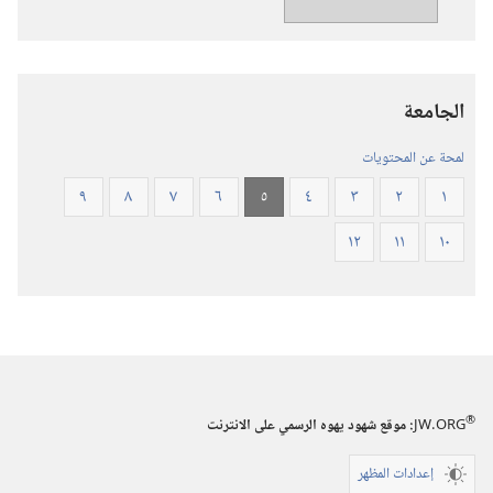
العالم
الجديد
للكتاب
المقدس
الجامعة
(‏الطبعة
المنقحة
لمحة عن المحتويات
٢٠١٩)‏
٩
٨
٧
٦
٥
٤
٣
٢
١
١٢
١١
١٠
®
JW.ORG
:‏ موقع شهود يهوه الرسمي على الانترنت
إعدادات المظهر