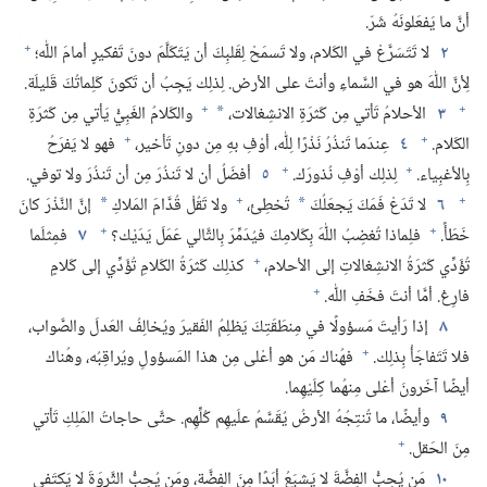
أنَّ ما يَفعَلونَهُ شَرّ.‏
+
٢
لا تَتَسَرَّعْ في الكَلام،‏ ولا تَسمَحْ لِقَلبِكَ أن يَتَكَلَّمَ دونَ تَفكيرٍ أمامَ اللّٰه؛‏
لِأنَّ اللّٰهَ هو في السَّماءِ وأنتَ على الأرض.‏ لِذلِك يَجِبُ أن تَكونَ كَلِماتُكَ قَليلَة.‏
+
+
٣
الأحلامُ تَأتي مِن كَثرَةِ الانشِغالات،‏
والكَلامُ الغَبِيُّ يَأتي مِن كَثرَةِ
*
+
+
الكَلام.‏
٤
عِندَما تَنذُرُ نَذْرًا لِلّٰه،‏ أوْفِ بهِ مِن دونِ تَأخير،‏
فهو لا يَفرَحُ
+
+
بِالأغبِياء.‏
لِذلِك أوْفِ نُذورَك.‏
٥
أفضَلُ أن لا تَنذُرَ مِن أن تَنذُرَ ولا توفي.‏
+
+
٦
لا تَدَعْ فَمَكَ يَجعَلُكَ
تُخطِئ،‏
ولا تَقُلْ قُدَّامَ المَلاكِ
إنَّ النَّذْرَ كانَ
*
*
+
+
خَطَأً.‏
فلِماذا تُغضِبُ اللّٰهَ بِكَلامِكَ فيُدَمِّرَ بِالتَّالي عَمَلَ يَدَيْك؟‏
٧
فمِثلَما
+
تُؤَدِّي كَثرَةُ الانشِغالاتِ إلى الأحلام،‏
كذلِك كَثرَةُ الكَلامِ تُؤَدِّي إلى كَلامٍ
+
فارِغ.‏ أمَّا أنتَ فخَفِ اللّٰه.‏
٨
إذا رَأيتَ مَسؤولًا في مِنطَقَتِكَ يَظلِمُ الفَقيرَ ويُخالِفُ العَدلَ والصَّواب،‏
+
فلا تَتَفاجَأْ بِذلِك.‏
فهُناك مَن هو أعْلى مِن هذا المَسؤولِ ويُراقِبُه،‏ وهُناك
أيضًا آخَرونَ أعْلى مِنهُما كِلَيْهِما.‏
٩
وأيضًا،‏ ما تُنتِجُهُ الأرضُ يُقَسَّمُ علَيهِم كُلِّهِم.‏ حتَّى حاجاتُ المَلِكِ تَأتي
+
مِنَ الحَقل.‏
١٠
مَن يُحِبُّ الفِضَّةَ لا يَشبَعُ أبَدًا مِنَ الفِضَّة،‏ ومَن يُحِبُّ الثَّروَةَ لا يَكتَفي