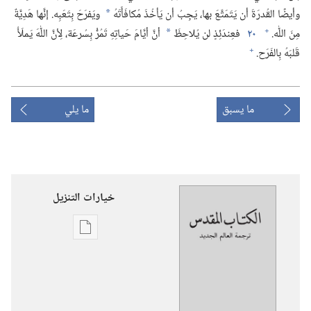
وأيضًا القُدرَةَ أن يَتَمَتَّعَ بها،‏ يَجِبُ أن يَأخُذَ مُكافَأَتَهُ
ويَفرَحَ بِتَعَبِه.‏ إنَّها هَدِيَّةٌ
*
+
مِنَ اللّٰه.‏
٢٠
فعِندَئِذٍ لن يُلاحِظَ
أنَّ أيَّامَ حَياتِهِ تَمُرُّ بِسُرعَة،‏ لِأنَّ اللّٰهَ يَملَأُ
*
+
قَلبَهُ بِالفَرَح.‏
ما يسبق
ما يلي
خيارات التنزيل
خيارات
تنزيل
الاصدارات
ترجمة