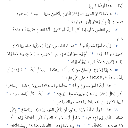
+
+
أبَدًا.‏
هذا أيضًا فارِغ.‏
+
١١
عِندَما تَكثُرُ الخَيرات،‏ يَكثُرُ الَّذينَ يَأكُلونَ مِنها.‏
وماذا يَستَفيدُ
+
صاحِبُها إلَّا بِأن يَنظُرَ إلَيها بِعَيْنَيْه؟‏!‏
١٢
نَومُ العامِلِ حُلْو،‏ إذا أكَلَ قَليلًا أو كَثيرًا.‏ أمَّا الغَنِيُّ فثَروَتُهُ لا تَدَعُهُ
يَنام.‏
١٣
رَأيتُ أمرًا مُحزِنًا جِدًّا
تَحتَ الشَّمس:‏ ثَروَةً يُخَزِّنُها صاحِبُها لكنَّها
*
تَصيرُ سَبَبًا لِأذِيَّتِه.‏
١٤
ثُمَّ يَخسَرُ ثَروَتَهُ بِسَبَبِ مَشروعٍ لم يَنجَح،‏ وعِندَما يَلِدُ
+
ابْنًا لا يَكونُ عِندَهُ شَيءٌ يُوَرِّثُهُ إيَّاه.‏
+
١٥
عارِيًا يَخرُجُ الإنسانُ مِن بَطنِ أُمِّه،‏ وهكَذا سيَرحَلُ أيضًا.‏
لا يَقدِرُ أن
+
يَأخُذَ معهُ شَيئًا كمُكافَأَةٍ على كُلِّ تَعَبِه.‏
١٦
هذا أيضًا أمرٌ مُحزِنٌ جِدًّا:‏
مِثلَما جاء،‏ هكَذا سيَرحَل؛‏ فماذا يَستَفيدُ
*
+
الَّذي يَظَلُّ يَتعَبُ وتَذهَبُ جُهودُهُ معَ الرِّيح؟‏!‏
١٧
أيضًا،‏ كُلُّ أيَّامِهِ سَوداءُ
*
+
فيها الكَثيرُ مِنَ الإحباطِ والغَضَبِ والأمراض.‏
١٨
هذا ما رَأيتُ أنَّهُ جَيِّدٌ ولائِق:‏ أن يَأكُلَ المَرءُ ويَشرَبَ ويَتَمَتَّعَ
بِكُلِّ
*
+
عَمَلِهِ
الَّذي يَجتَهِدُ فيهِ
خِلالَ أيَّامِ حَياتِهِ القَليلَة الَّتي أعْطاهُ إيَّاها اللّٰه،‏
*
+
+
لِأنَّ هذِه هي مُكافَأَتُه.‏
١٩
وعِندَما يُعْطي اللّٰهُ شَخصًا غِنًى ومُمتَلَكاتٍ
*