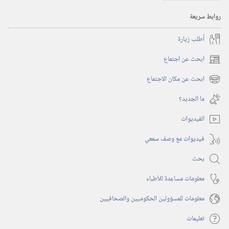
روابط سريعة
أُطلب زيارة
ابحث عن اجتماع
(يفتح
نافذة
ابحث عن مكان الاجتماع
(يفتح
جديدة)
نافذة
ما الجديد؟‏
جديدة)
الفيديوات
فيديوات مع وصف سمعي
بحث
معلومات مساعِدة للأطباء
معلومات للمسؤولين الحكوميين والصحافيين
تعليمات