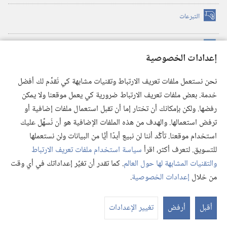
التبرعات
(يفتح
نافذة
جديدة)
مكتبة برج المراقبة الالكترونية
™
(يفتح
إعدادات الخصوصية
نافذة
JW Hub
جديدة)
(يفتح
نحن نستعمل ملفات تعريف الارتباط وتقنيات مشابهة كي نُقدِّم لك أفضل
نافذة
®
خدمة. بعض ملفات تعريف الارتباط ضرورية كي يعمل موقعنا ولا يمكن
تطبيق
JW Library
جديدة)
رفضها. ولكن بإمكانك أن تختار إما أن تقبل استعمال ملفات إضافية أو
مكتبة برج المراقبة
ترفض استعمالها. والهدف من هذه الملفات الإضافية هو أن نُسهِّل عليك
استخدام موقعنا. تأكَّد أننا لن نبيع أبدًا أيًّا من البيانات ولن نستعملها
للتسويق. لتعرف أكثر، اقرأ
سياسة استخدام ملفات تعريف الارتباط
والتقنيات المشابهة لها حول العالم
. كما تقدر أن تغيِّر إعداداتك في أي وقت
Copyright
© 2026 .Watch Tower Bible and Tract Society of Pennsylvania
من خلال
إعدادات الخصوصية
.
شروط الاستخدام
|
سياسة الخصوصية
|
إعدادات الخصوصية
عر
الم
أقبل
أرفض
تغيير الإعدادات