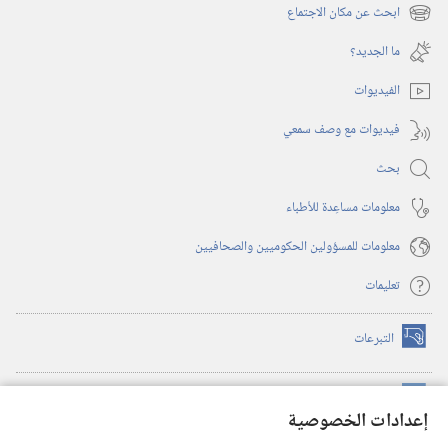
نافذة
ابحث عن مكان الاجتماع
(يفتح
جديدة)
نافذة
ما الجديد؟‏
جديدة)
الفيديوات
فيديوات مع وصف سمعي
بحث
معلومات مساعِدة للأطباء
معلومات للمسؤولين الحكوميين والصحافيين
تعليمات
التبرعات
(يفتح
نافذة
جديدة)
مكتبة برج المراقبة الالكترونية
™
(يفتح
إعدادات الخصوصية
نافذة
JW Hub