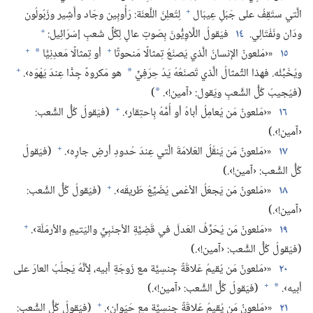
+
الَّتي ستَقِفُ على جَبَلِ عِيبَال
لِتُعلِنَ اللَّعنَة:‏ رَأُوبِين وجَاد وأَشِير وزَبُولُون
+
ودَان ونَفْتَالِي.‏
١٤
فيَقولُ اللَّاوِيُّونَ بِصَوتٍ عالٍ لِكُلِّ شَعبِ إسْرَائِيل:‏
+
+
١٥
«‹مَلعونٌ الإنسانُ الَّذي يَصنَعُ تِمثالًا مَنحوتًا
أو تِمثالًا مَعدِنِيًّا
*
+
ويُخَبِّئُه.‏ فهذا التِّمثالُ الَّذي تَصنَعُهُ يَدُ حِرَفِيٍّ
هو مَكروهٌ جِدًّا عِندَ يَهْوَه›.‏
*
(‏فيُجيبُ كُلُّ الشَّعبِ ويَقول:‏ ‹آمين!‏›.‏
)‏
*
+
١٦
«‹مَلعونٌ مَن يُعامِلُ أباهُ أو أُمَّهُ بِاحتِقار›.‏
(‏فيَقولُ كُلُّ الشَّعب:‏
‹آمين!‏›.‏)‏
+
١٧
«‹مَلعونٌ مَن يَنقُلُ العَلامَةَ الَّتي عِندَ حُدودِ أرضِ جارِه›.‏
(‏فيَقولُ
كُلُّ الشَّعب:‏ ‹آمين!‏›.‏)‏
+
١٨
«‹مَلعونٌ مَن يَجعَلُ الأعْمى يُضَيِّعُ طَريقَه›.‏
(‏فيَقولُ كُلُّ الشَّعب:‏
‹آمين!‏›.‏)‏
+
١٩
«‹مَلعونٌ مَن يُحَرِّفُ العَدلَ في قَضِيَّةِ الأجنَبِيِّ واليَتيمِ والأرمَلَة›.‏
(‏فيَقولُ كُلُّ الشَّعب:‏ ‹آمين!‏›.‏)‏
٢٠
«‹مَلعونٌ مَن يُقيمُ عَلاقَةً جِنسِيَّة مع زَوجَةِ أبيه،‏ لِأنَّهُ يَجلُبُ العارَ على
+
أبيه›.‏
(‏فيَقولُ كُلُّ الشَّعب:‏ ‹آمين!‏›.‏)‏
*
+
٢١
«‹مَلعونٌ مَن يُقيمُ عَلاقَةً جِنسِيَّة مع حَيَوان›.‏
(‏فيَقولُ كُلُّ الشَّعب:‏