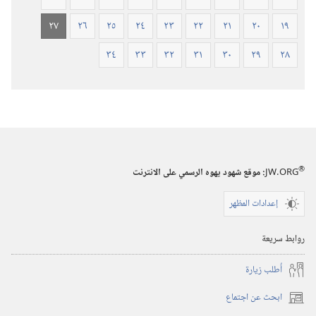
٢٧
٢٦
٢٥
٢٤
٢٣
٢٢
٢١
٢٠
١٩
٣٤
٣٣
٣٢
٣١
٣٠
٢٩
٢٨
®
JW.ORG
:‏ موقع شهود يهوه الرسمي على الانترنت
إعدادات المظهر
روابط سريعة
أُطلب زيارة
ابحث عن اجتماع
(يفتح