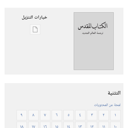
خيارات التنزيل
خيارات
تنزيل
الاصدارات
ترجمة
العالم
الجديد
للكتاب
المقدس
التثنية
(‏الطبعة
المنقحة
لمحة عن المحتويات
٢٠١٩)‏
٩
٨
٧
٦
٥
٤
٣
٢
١
١٨
١٧
١٦
١٥
١٤
١٣
١٢
١١
١٠