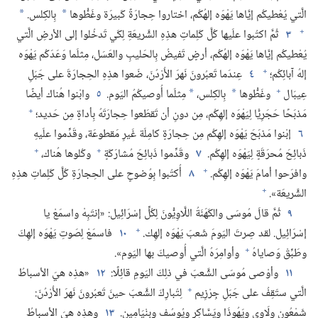
الَّتي يُعْطيكُم إيَّاها يَهْوَه إلهُكُم،‏ اختاروا حِجارَةً كَبيرَة وغَطُّوها
بِالكِلس.‏
*
*
+
٣
ثُمَّ اكتُبوا علَيها كُلَّ كَلِماتِ هذِهِ الشَّريعَةِ لِكَي تَدخُلوا إلى الأرضِ الَّتي
يُعْطيكُم إيَّاها يَهْوَه إلهُكُم،‏ أرضٍ تَفيضُ بِالحَليبِ والعَسَل،‏ مِثلَما وَعَدَكُم يَهْوَه
+
إلهُ آبائِكُم؛‏
٤
عِندَما تَعبُرونَ نَهرَ الأُرْدُنّ،‏ ضَعوا هذِهِ الحِجارَةَ على جَبَلِ
+
عِيبَال
وغَطُّوها
بِالكِلس،‏
مِثلَما أُوصيكُمُ اليَوم.‏
٥
وابْنوا هُناك أيضًا
*
*
+
مَذبَحًا حَجَرِيًّا لِيَهْوَه إلهِكُم،‏ مِن دونِ أن تَقطَعوا حِجارَتَهُ بِأداةٍ مِن حَديد؛‏
٦
إبْنوا مَذبَحَ يَهْوَه إلهِكُم مِن حِجارَةٍ كامِلَة غَيرِ مَقطوعَة،‏ وقَدِّموا علَيهِ
+
+
ذَبائِحَ مُحرَقَةٍ لِيَهْوَه إلهِكُم.‏
٧
وقَدِّموا ذَبائِحَ مُشارَكَةٍ
وكُلوها هُناك،‏
+
وافرَحوا أمامَ يَهْوَه إلهِكُم.‏
٨
أُكتُبوا بِوُضوحٍ على الحِجارَةِ كُلَّ كَلِماتِ هذِهِ
+
الشَّريعَة».‏
٩
ثُمَّ قالَ مُوسَى والكَهَنَةُ اللَّاوِيُّونَ لِكُلِّ إسْرَائِيل:‏ «إنتَبِهْ واسمَعْ يا
+
إسْرَائِيل.‏ لقد صِرتَ اليَومَ شَعبَ يَهْوَه إلهِك.‏
١٠
فاسمَعْ لِصَوتِ يَهْوَه إلهِكَ
+
وطَبِّقْ وَصاياهُ
وأوامِرَهُ الَّتي أُوصيكَ بها اليَوم».‏
١١
وأوْصى مُوسَى الشَّعبَ في ذلِكَ اليَومِ قائِلًا:‏
١٢
«هذِه هيَ الأسباطُ
+
الَّتي ستَقِفُ على جَبَلِ جِرْزِيم
لِتُبارِكَ الشَّعبَ حينَ تَعبُرونَ نَهرَ الأُرْدُنّ:‏
شَمْعُون ولَاوِي ويَهُوذَا ويَسَّاكِر ويُوسُف وبِنْيَامِين.‏
١٣
وهذِه هيَ الأسباطُ