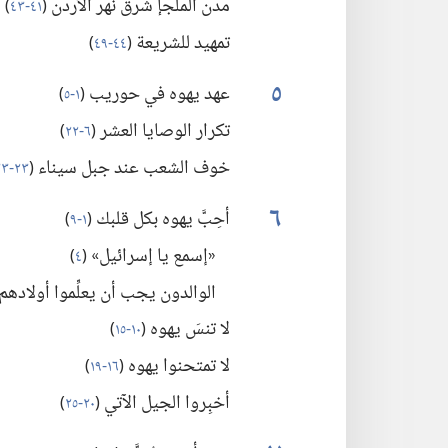
مدن الملجإ شرق نهر الأردن
(‏
٤١-‏٤٣
)‏
تمهيد للشريعة
(‏
٤٤-‏٤٩
)‏
٥
عهد يهوه في حوريب
(‏
١-‏٥
)‏
تكرار الوصايا العشر
(‏
٦-‏٢٢
)‏
خوف الشعب عند جبل سيناء
(‏
٢٣-‏٣٣
٦
أحِبَّ يهوه بكل قلبك
(‏
١-‏٩
)‏
«إسمع يا إسرائيل»
(‏
٤
)‏
الوالدون يجب أن يعلِّموا أولادهم
لا تنسَ يهوه
(‏
١٠-‏١٥
)‏
لا تمتحنوا يهوه
(‏
١٦-‏١٩
)‏
أخبِروا الجيل الآتي
(‏
٢٠-‏٢٥
)‏