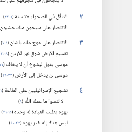
لا ينجحون في هجومهم على كنع
٢
التنقُّل في الصحراء ٣٨ سنة
(‏
١-‏٢٣
)‏
الانتصار على سيحون ملك حشبون
٣
الانتصار على عوج ملك باشان
(‏
١-‏٧
)‏
تقسيم الأرض شرق نهر الأردن
(‏
٨-‏٢٠
)
موسى يقول ليشوع أن لا يخاف (‏
٢١،‏ ٢٢
موسى لن يدخل إلى الأرض
(‏
٢٣-‏٢٩
)‏
٤
تشجيع الإسرائيليين على الطاعة
(‏
١-‏١٤
لا تنسوا ما عمله اللّٰه
(‏
٩
)‏
يهوه يطلب العبادة له وحده
(‏
١٥-‏٣١
)‏
ليس هناك إله غير يهوه
(‏
٣٢-‏٤٠
)‏