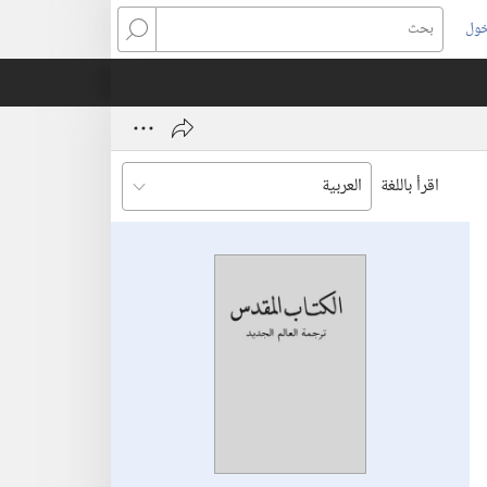
خول
بحث
اقرأ باللغة