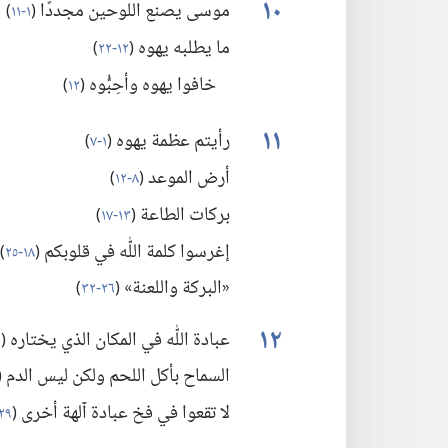
١٠
موسى يصنع اللوحين مجددًا
(‏
١-‏١١
)‏
ما يطلبه يهوه
(‏
١٢-‏٢٢
)‏
خافوا يهوه وأحِبُّوه
(‏
١٢
)‏
١١
رأيتم عظمة يهوه
(‏
١-‏٧
)‏
أرض الموعد
(‏
٨-‏١٢
)‏
بركات الطاعة
(‏
١٣-‏١٧
)‏
إغرسوا كلمة اللّٰه في قلوبكم
(‏
١٨-‏٢٥
)‏
«البركة واللعنة»
(‏
٢٦-‏٣٢
)‏
١٢
عبادة اللّٰه في المكان الذي يختاره
(‏
١-
السماح بأكل اللحم ولكن ليس الدم
(
لا تقعوا في فخ عبادة آلهة أخرى
(‏
٢٩-‏٣٢