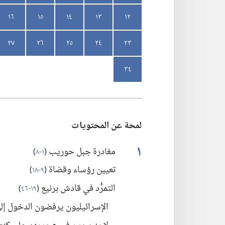
١٦
١٥
١٤
١٣
١٢
٢٧
٢٦
٢٥
٢٤
٢٣
٣٤
لمحة عن المحتويات
١
مغادرة جبل حوريب
(‏
١-‏٨
)‏
تعيين رؤساء وقضاة
(‏
٩-‏١٨
)‏
التمرُّد في قادش برنيع
(‏
١٩-‏٤٦
)‏
الإسرائيليون يرفضون الدخول إ