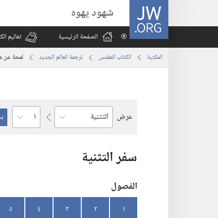
JW.ORG
شهود يهوه
الصفحة الرئيسية
تعاليم ال
المكتبة
الكتاب المقدس
ترجمة العالم الجديد
لمحة عن مح
الفصل
عرض
السفر
سفر التثنية
الفصول
٥
٤
٣
٢
١