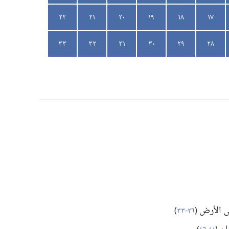
٢٢
٢١
٢٠
١٩
١٨
١٧
٣٣
٣٢
٣١
٣٠
٢٩
٢٨
لى الأرض
(‏
٢٦-‏٣٣
)‏