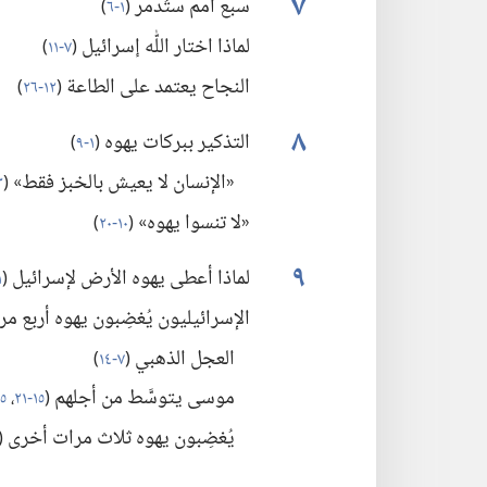
٧
سبع أمم ستُدمَّر
(‏
١-‏٦
)‏
لماذا اختار اللّٰه إسرائيل
(‏
٧-‏١١
)‏
النجاح يعتمد على الطاعة
(‏
١٢-‏٢٦
)‏
٨
التذكير ببركات يهوه
(‏
١-‏٩
)‏
«الإنسان لا يعيش بالخبز فقط»
(‏
٣
«لا تنسوا يهوه»
(‏
١٠-‏٢٠
)‏
٩
لماذا أعطى يهوه الأرض لإسرائيل
(‏
١-
الإسرائيليون يُغضِبون يهوه أربع م
العجل الذهبي
(‏
٧-‏١٤
)‏
موسى يتوسَّط من أجلهم
(‏
١٥-‏٢١
،‏
٢٥-
يُغضِبون يهوه ثلاث مرات أخرى
(‏