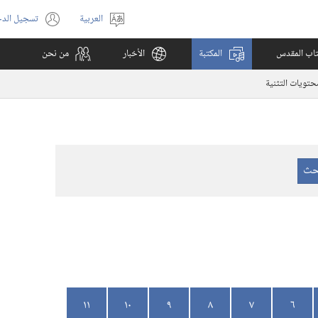
العربية
تسجيل الد
اختر
(يفتح
اللغة
نافذة
كتاب المقدس
المكتبة
الأخبار
من نحن
جديدة)
تويات التثنية
١١
١٠
٩
٨
٧
٦