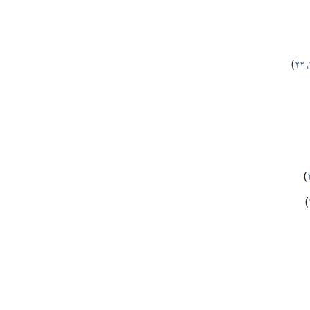
)‏
)‏
)‏