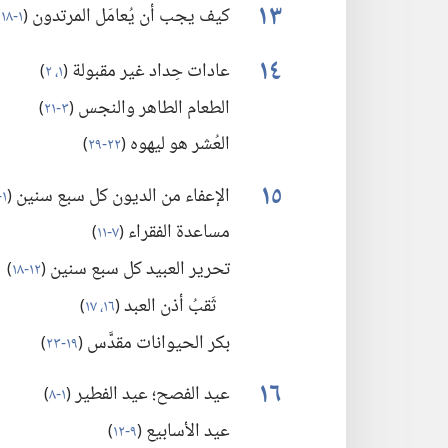
١٣
كيف يجب أن يُعامَل المرتدون
(‏
١-‏١٨
)
١٤
عادات حِداد غير مقبولة
(‏
١،‏ ٢
)‏
الطعام الطاهر والنجس
(‏
٣-‏٢١
)‏
العُشر هو ليهوه
(‏
٢٢-‏٢٩
)‏
١٥
الإعفاء من الديون كل سبع سنين
(‏
١-‏٦
مساعدة الفقراء
(‏
٧-‏١١
)‏
تحرير العبيد كل سبع سنين
(‏
١٢-‏١٨
)‏
ثَقبُ أذن العبد
(‏
١٦،‏ ١٧
)‏
بكر الحيوانات مقدَّس
(‏
١٩-‏٢٣
)‏
١٦
عيد الفصح؛‏ عيد الفطير
(‏
١-‏٨
)‏
عيد الأسابيع
(‏
٩-‏١٢
)‏