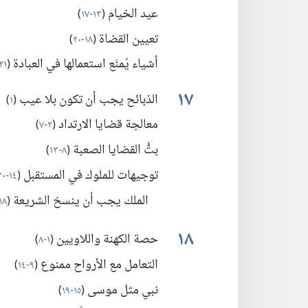
عيد الخيام
(‏
١٣-‏١٧
)‏
تعيين القضاة
(‏
١٨-‏٢٠
)‏
أشياء يُمنَع استعمالها في العبادة
(‏
٢١،‏ ٢٢
١٧
الذبائح يجب أن تكون بلا عيب
(‏
١
)‏
معالجة قضايا الارتداد
(‏
٢-‏٧
)‏
بتُّ القضايا الصعبة
(‏
٨-‏١٣
)‏
توجيهات للملوك في المستقبل
(‏
١٤-‏٢٠
الملك يجب أن ينسخ الشريعة
(‏
١٨
١٨
حصة الكهنة واللاويين
(‏
١-‏٨
)‏
التعامل مع الأرواح ممنوع
(‏
٩-‏١٤
)‏
نبي مثل موسى
(‏
١٥-‏١٩
)‏