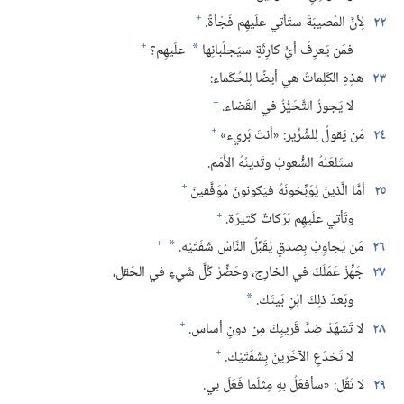
+
٢٢
لِأنَّ المُصيبَةَ ستَأتي علَيهِم فَجْأةً.‏
+
فمَن يَعرِفُ أيُّ كارِثَةٍ سيَجلُبانِها
علَيهِم؟‏
*
٢٣
هذِهِ الكَلِماتُ هي أيضًا لِلحُكَماء:‏
+
لا يَجوزُ التَّحَيُّزُ في القَضاء.‏
+
٢٤
مَن يَقولُ لِلشِّرِّير:‏ «أنتَ بَريء»
ستَلعَنُهُ الشُّعوبُ وتَدينُهُ الأُمَم.‏
+
٢٥
أمَّا الَّذينَ يُوَبِّخونَهُ فيَكونونَ مُوَفَّقينَ
+
وتَأتي علَيهِم بَرَكاتٌ كَثيرَة.‏
+
٢٦
مَن يُجاوِبُ بِصِدقٍ يُقَبِّلُ النَّاسُ شَفَتَيْه.‏
*
٢٧
جَهِّزْ عَمَلَكَ في الخارِج،‏ وحَضِّرْ كُلَّ شَيءٍ في الحَقل،‏
وبَعدَ ذلِكَ ابْنِ بَيتَك.‏
*
+
٢٨
لا تَشهَدْ ضِدَّ قَريبِكَ مِن دونِ أساس.‏
+
لا تَخدَعِ الآخَرينَ بِشَفَتَيْك.‏
٢٩
لا تَقُل:‏ «سأفعَلُ بهِ مِثلَما فَعَلَ بي.‏