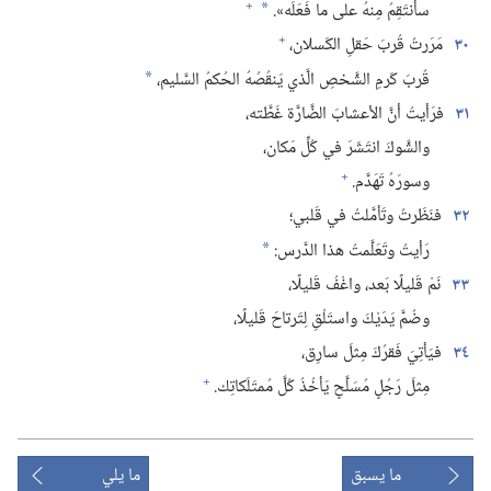
+
سأنتَقِمُ مِنهُ على ما فَعَلَه».‏
*
+
٣٠
مَرَرتُ قُربَ حَقلِ الكَسلان،‏
قُربَ كَرمِ الشَّخصِ الَّذي يَنقُصُهُ الحُكمُ السَّليم،‏
*
٣١
فرَأيتُ أنَّ الأعشابَ الضَّارَّة غَطَّته،‏
والشَّوكَ انتَشَرَ في كُلِّ مَكان،‏
+
وسورَهُ تَهَدَّم.‏
٣٢
فنَظَرتُ وتَأمَّلتُ في قَلبي؛‏
رَأيتُ وتَعَلَّمتُ هذا الدَّرس:‏
*
٣٣
نَمْ قَليلًا بَعد،‏ واغْفُ قَليلًا،‏
وضُمَّ يَدَيْكَ واستَلْقِ لِتَرتاحَ قَليلًا،‏
٣٤
فيَأتِيَ فَقرُكَ مِثلَ سارِق،‏
+
مِثلَ رَجُلٍ مُسَلَّحٍ يَأخُذُ كُلَّ مُمتَلَكاتِك.‏
ما يسبق
ما يلي