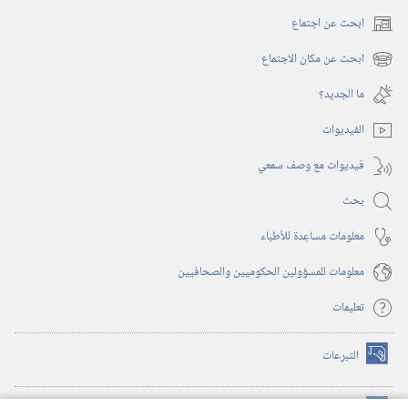
ابحث عن اجتماع
(يفتح
نافذة
ابحث عن مكان الاجتماع
(يفتح
جديدة)
نافذة
ما الجديد؟‏
جديدة)
الفيديوات
فيديوات مع وصف سمعي
بحث
معلومات مساعِدة للأطباء
معلومات للمسؤولين الحكوميين والصحافيين
تعليمات
التبرعات
(يفتح
نافذة
جديدة)