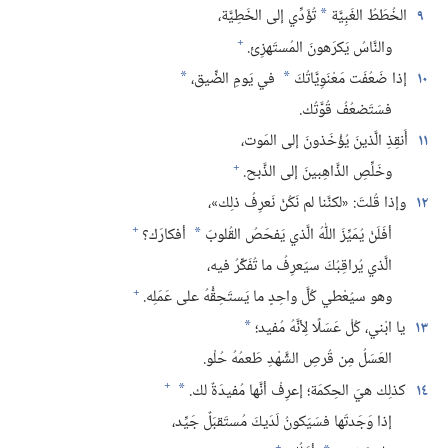
٩
الخُطَطُ الغَبِيَّة
تُؤَدِّي إلى الخَطِيَّة،‏
*
+
والنَّاسُ يَكرَهونَ المُستَهزِئ.‏
١٠
إذا ضَعُفَت مَعْنَوِيَّاتُكَ
في يَومِ الضِّيق،‏
*
*
فسَتَضعُفُ قُوَّتُك.‏
١١
أَنقِذِ الَّذينَ يُؤْخَذونَ إلى المَوت،‏
+
وخَلِّصِ الذَّاهِبينَ إلى الذَّبح.‏
١٢
وإذا قُلتَ:‏ «لكنَّنا لم نَكُنْ نَعرِفُ ذلِك»،‏
+
أفَلَنْ يُمَيِّزَ اللّٰهُ الَّذي يَفحَصُ القُلوبَ
أفكارَك؟‏
*
الَّذي يُراقِبُكَ سيَعرِفُ ما تُفَكِّرُ فيه،‏
+
وهو سيُعْطي كُلَّ واحِدٍ ما يَستَحِقُّهُ على عَمَلِه.‏
١٣
يا ابْني،‏ كُلْ عَسَلًا لِأنَّهُ مُفيد؛‏
*
العَسَلُ مِن قُرصِ الشَّهْدِ طَعمُهُ حُلْو.‏
+
١٤
كذلِك هيَ الحِكمَة؛‏ إعرِفْ أنَّها مُفيدَةٌ لك.‏
*
إذا وَجَدتَها فسَيَكونُ لَدَيكَ مُستَقبَلٌ جَيِّد،‏