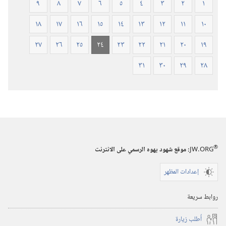
٩
٨
٧
٦
٥
٤
٣
٢
١
١٨
١٧
١٦
١٥
١٤
١٣
١٢
١١
١٠
٢٧
٢٦
٢٥
٢٤
٢٣
٢٢
٢١
٢٠
١٩
٣١
٣٠
٢٩
٢٨
®
JW.ORG
:‏ موقع شهود يهوه الرسمي على الانترنت
إعدادات المظهر
روابط سريعة
أُطلب زيارة