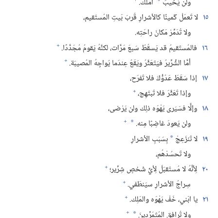
+
ولن يَخيبَ
أمَلُك.‏
*
١٥
لا تَعمَلْ كَمينًا كالأشرارِ قُربَ بَيتِ المُستَقيم،‏
ولا تُدَمِّرْ مَكانَ راحَتِه.‏
+
١٦
فالمُستَقيمُ قد يَسقُطُ سَبعَ مَرَّات،‏ لكنَّهُ يَقومُ مُجَدَّدًا.‏
+
أمَّا الشِّرِّيرُ فيَتَعَثَّرُ ويَقَعُ عِندَما يُواجِهُ المُصيبَة.‏
١٧
إذا سَقَطَ عَدُوُّكَ فلا تَفرَح،‏
+
وإذا تَعَثَّرَ فلا تَبتَهِج،‏
١٨
وإلَّا فسَيَرى يَهْوَه ذلِك ولن يَرْضى،‏
+
ولن يَعودَ غاضِبًا مِنه.‏
*
١٩
لا تَنزَعِجْ
بِسَبَبِ الأشرارِ
*
ولا تَحسُدْهُم،‏
+
٢٠
لِأنَّهُ لا مُستَقبَلَ لِأيِّ شَخصٍ شِرِّير؛‏
+
سِراجُ الأشرارِ سيَنطَفي.‏
+
٢١
يا ابْني،‏ خَفْ يَهْوَه والمَلِك.‏
+
ولا تُرافِقِ المُتَمَرِّدينَ
*