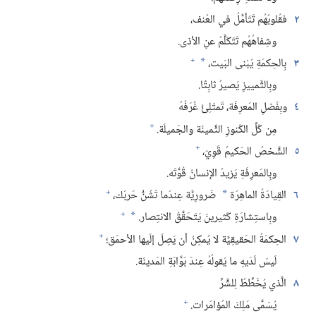
٢
فقُلوبُهُم تَتَأمَّلُ في العُنف،‏
وشِفاهُهُم تَتَكَلَّمُ عنِ الأذى.‏
+
٣
بِالحِكمَةِ يُبْنى البَيت،‏
*
وبِالتَّمييزِ يَصيرُ ثابِتًا.‏
٤
وبِفَضلِ المَعرِفَة،‏ تَمتَلِئُ غُرَفُهُ
+
مِن كُلِّ الكُنوزِ الثَّمينَة والجَميلَة.‏
+
٥
الشَّخصُ الحَكيمُ قَوِيّ،‏
وبِالمَعرِفَةِ يَزيدُ الإنسانُ قُوَّتَه.‏
+
٦
القِيادَةُ الماهِرَة
ضَرورِيَّة عِندَما تَشُنُّ حَربَك،‏
*
+
وبِاستِشارَةِ كَثيرينَ يَتَحَقَّقُ الانتِصار.‏
*
+
٧
الحِكمَةُ الحَقيقِيَّة لا يُمكِنُ أن يَصِلَ إلَيها الأحمَق؛‏
لَيسَ لَدَيهِ ما يَقولُهُ عِندَ بَوَّابَةِ المَدينَة.‏
٨
الَّذي يُخَطِّطُ لِلشَّرِّ
+
يُسَمَّى مَلِكَ المُؤامَرات.‏