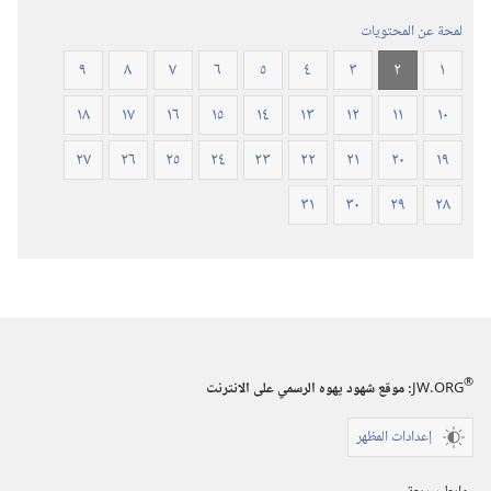
المنقحة
لمحة عن المحتويات
٢٠١٩)‏
٩
٨
٧
٦
٥
٤
٣
٢
١
١٨
١٧
١٦
١٥
١٤
١٣
١٢
١١
١٠
٢٧
٢٦
٢٥
٢٤
٢٣
٢٢
٢١
٢٠
١٩
٣١
٣٠
٢٩
٢٨
®
JW.ORG
:‏ موقع شهود يهوه الرسمي على الانترنت
إعدادات المظهر