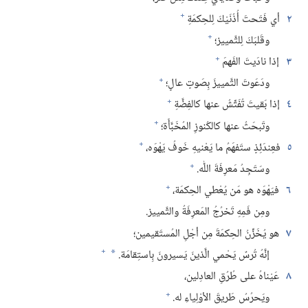
+
٢
أي فَتَحتَ أُذُنَيْكَ لِلحِكمَةِ
+
وقَلبَكَ لِلتَّمييز؛‏
+
٣
إذا نادَيتَ الفَهمَ
+
ودَعَوتَ التَّمييزَ بِصَوتٍ عالٍ؛‏
+
٤
إذا بَقيتَ تُفَتِّشُ عنها كالفِضَّةِ
+
وتَبحَثُ عنها كالكُنوزِ المُخَبَّأَة؛‏
+
٥
فعِندَئِذٍ ستَفهَمُ ما يَعْنيهِ خَوفُ يَهْوَه،‏
+
وسَتَجِدُ مَعرِفَةَ اللّٰه.‏
+
٦
فيَهْوَه هو مَن يُعْطي الحِكمَة،‏
ومِن فَمِهِ تَخرُجُ المَعرِفَةُ والتَّمييز.‏
٧
هو يُخَزِّنُ الحِكمَةَ مِن أجْلِ المُستَقيمين؛‏
+
إنَّهُ تُرسٌ يَحْمي الَّذينَ يَسيرونَ بِاستِقامَة.‏
*
٨
عَيْناهُ على طُرُقِ العادِلين،‏
+
ويَحرُسُ طَريقَ الأوْلِياءِ له.‏