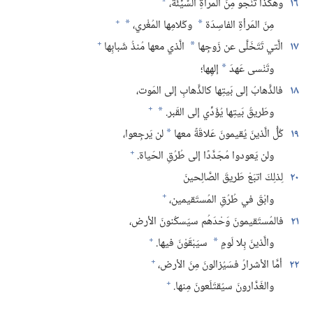
١٦
وهكَذا تَنْجو مِنَ المَرأةِ السَّيِّئَة،‏
*
+
مِنَ المَرأةِ الفاسِدَة
وكَلامِها المُغْري،‏
*
*
+
١٧
الَّتي تَتَخَلَّى عن زَوجِها
الَّذي معها مُنذُ شَبابِها
*
وتَنْسى عَهدَ
إلهِها؛‏
*
١٨
فالذَّهابُ إلى بَيتِها كالذَّهابِ إلى المَوت،‏
+
وطَريقُ بَيتِها يُؤَدِّي إلى القَبر.‏
*
١٩
كُلُّ الَّذينَ يُقيمونَ عَلاقَةً معها
لن يَرجِعوا،‏
*
+
ولن يَعودوا مُجَدَّدًا إلى طُرُقِ الحَياة.‏
٢٠
لِذلِكَ اتبَعْ طَريقَ الصَّالِحينَ
+
وابْقَ في طُرُقِ المُستَقيمين،‏
٢١
فالمُستَقيمونَ وَحْدَهُم سيَسكُنونَ الأرض،‏
+
والَّذينَ بِلا لَومٍ
سيَبْقَوْنَ فيها.‏
*
+
٢٢
أمَّا الأشرارُ فسَيُزالونَ مِنَ الأرض،‏
+
والغَدَّارونَ سيُقتَلَعونَ مِنها.‏