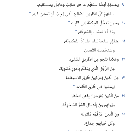
٩
وعِندَئِذٍ أيضًا ستَفهَمُ ما هو صائِبٌ وعادِلٌ ومُستَقيم،‏
+
ستَفهَمُ كُلَّ الطَّريقِ الصَّالِحِ الَّذي يَجِبُ أن تَمْشِيَ فيه.‏
+
١٠
وحينَ تَدخُلُ الحِكمَةُ إلى قَلبِكَ
+
وتَتَلَذَّذُ نَفْسُكَ بِالمَعرِفَة،‏
+
١١
عِندَئِذٍ ستَحرُسُكَ القُدرَةُ التَّفكيرِيَّة،‏
وسَيَحْميكَ التَّمييز.‏
١٢
وهكَذا تَنْجو مِنَ الطَّريقِ السَّيِّئ،‏
+
مِنَ الرَّجُلِ الَّذي يَتَكَلَّمُ بِأُمورٍ مُلتَوِيَة،‏
١٣
مِنَ الَّذينَ يَترُكونَ طُرُقَ الاستِقامَةِ
+
لِيَمْشوا في طُرُقِ الظَّلام،‏
١٤
مِنَ الَّذينَ يَفرَحونَ بِفِعلِ الخَطَإ
ويَبتَهِجونَ بِأعمالِ الشَّرِّ المُنحَرِفَة،‏
١٥
مِنَ الَّذينَ طُرُقُهُم مُلتَوِيَة
وكُلُّ حَياتِهِم خِداع.‏