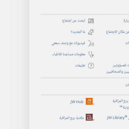
يارة
ابحث عن اجتماع
(يفتح
نافذة
 مكان الاجتماع
ما الجديد؟‏
جديدة)
ات
فيديوات مع وصف سمعي
معلومات مساعِدة للأطباء
 للمسؤولين
تعليمات
يين والصحافيين
ات
برج المراقبة
JW Hub
(يفتح
رونية
™
نافذة
®
جديدة)
JW Library
مكتبة برج المراقبة