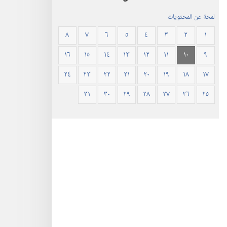
لمحة عن المحتويات
٨
٧
٦
٥
٤
٣
٢
١
١٦
١٥
١٤
١٣
١٢
١١
١٠
٩
٢٤
٢٣
٢٢
٢١
٢٠
١٩
١٨
١٧
٣١
٣٠
٢٩
٢٨
٢٧
٢٦
٢٥