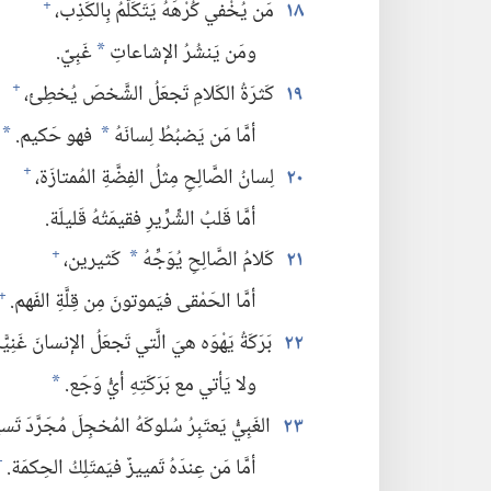
١٨
مَن يُخْفي كُرْهَهُ يَتَكَلَّمُ بِالكَذِب،‏
+
ومَن يَنشُرُ الإشاعاتِ
غَبِيّ.‏
*
١٩
كَثرَةُ الكَلامِ تَجعَلُ الشَّخصَ يُخطِئ،‏
+
أمَّا مَن يَضبُطُ لِسانَهُ
فهو حَكيم.‏
*
*
٢٠
لِسانُ الصَّالِحِ مِثلُ الفِضَّةِ المُمتازَة،‏
+
أمَّا قَلبُ الشِّرِّيرِ فقيمَتُهُ قَليلَة.‏
٢١
كَلامُ الصَّالِحِ يُوَجِّهُ
كَثيرين،‏
+
*
أمَّا الحَمْقى فيَموتونَ مِن قِلَّةِ الفَهم.‏
+
٢٢
بَرَكَةُ يَهْوَه هيَ الَّتي تَجعَلُ الإنسانَ غَنِيًّا،
ولا يَأتي مع بَرَكَتِهِ أيُّ وَجَع.‏
*
٢٣
الغَبِيُّ يَعتَبِرُ سُلوكَهُ المُخجِلَ مُجَرَّدَ تَسلِ
أمَّا مَن عِندَهُ تَمييزٌ فيَمتَلِكُ الحِكمَة.‏
+