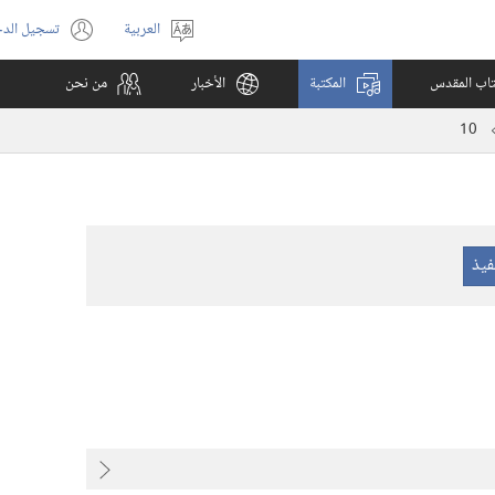
العربية
تسجيل الد
اختر
(يفتح
اللغة
نافذة
كتاب المقدس
المكتبة
الأخبار
من نحن
جديدة)
10