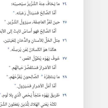
٢٤
ما يَخافُ مِنهُ الشِّرِّيرُ سيُصيبُه؛‏
أمَّا الصَّالِحُ فسَيَنالُ رَغبَتَه.‏
+
٢٥
حينَ تَمُرُّ العاصِفَة،‏ سيَزولُ الشِّرِّير.‏
+
أمَّا الصَّالِحُ فهو أساسٌ ثابِتٌ إلى الأبَد.
٢٦
مِثلُ الخَلِّ لِلأسنانِ والدُّخانِ لِلعَيْنَيْن،‏
هكَذا هوَ الكَسلانُ لِمَن يُرسِلُه.‏
*
٢٧
خَوفُ يَهْوَه يُطَوِّلُ العُمر،‏
+
أمَّا الأشرارُ فسَتُقَصَّرُ حَياتُهُم.‏
+
٢٨
ما يَنتَظِرُهُ
الصَّالِحونَ يُفَرِّحُهُم،‏
+
*
أمَّا أمَلُ الأشرارِ فسَيَزول.‏
+
٢٩
طَريقُ يَهْوَه مَلجَأٌ يَحْمي الَّذي بِلا لَوم،‏
+
لكنَّهُ يَعْني الهَلاكَ لِلَّذينَ يَفعَلونَ الشَّرّ.‏