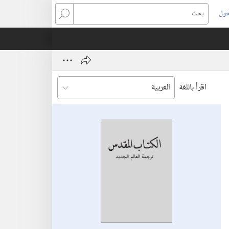
خول
بحث
اقرأ باللغة