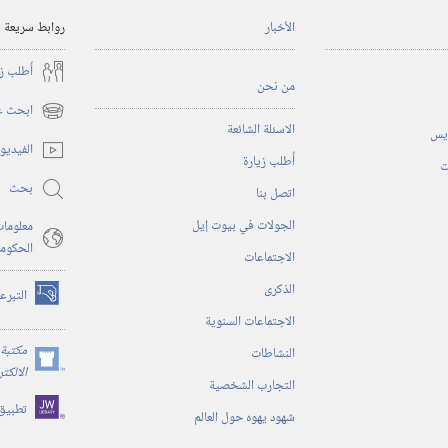
الأخبار
روابط سريعة
أُطلب ز
من نحن
ابحث عن
(يفتح
الاسئلة الشائعة
ريس
نافذة
الفيديو
أُطلب زيارة
جديدة)
ت
بحث
اتصل بنا
الجولات في بيوت إيل
معلومات
الحكوم
الاجتماعات
الذكرى
التبرع
(يفتح
الاجتماعات السنوية
نافذة
جديدة)
مكتبة 
النشاطات
(يفتح
الالكت
التجارب الشخصية
نافذة
تطبيق
جديدة)
شهود يهوه حول العالم