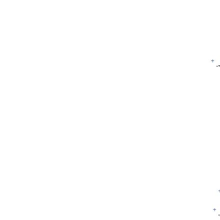
‏
+
+