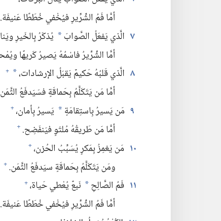
أمَّا فَمُ الشِّرِّيرِ فيُخْفي خُطَطًا عَنيفَة.‏
٧
الَّذي يَفعَلُ الصَّوابَ
يُذكَرُ بِالخَيرِ ويَنا
*
أمَّا الشِّرِّيرُ فاسْمُهُ يَصيرُ كَريهًا ويُمْح
٨
الَّذي قَلبُهُ حَكيمٌ يَقبَلُ الإرشادات،‏
+
*
أمَّا مَن يَتَكَلَّمُ بِحَماقَةٍ فسَيَدفَعُ الثَّمَن.‏
٩
مَن يَسيرُ بِاستِقامَةٍ
يَسيرُ بِأمان،‏
+
*
أمَّا مَن طَريقُهُ مُلتَوٍ فيَنفَضِح.‏
+
١٠
مَن يَغمِزُ بِمَكرٍ يُسَبِّبُ الحُزن،‏
+
ومَن يَتَكَلَّمُ بِحَماقَةٍ سيَدفَعُ الثَّمَن.‏
+
١١
فَمُ الصَّالِحِ
نَبعٌ يُعْطي حَياة،‏
+
*
أمَّا فَمُ الشِّرِّيرِ فيُخْفي خُطَطًا عَنيفَة.‏