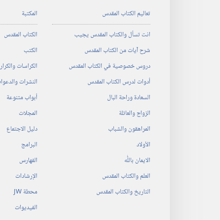
تعاليم الكتاب المقدس
المكتبة
انت تسأل والكتاب المقدس يجيب
الكتاب المقدس
شرح آيات من الكتاب المقدس
الكتب
دروس خصوصية في الكتاب المقدس
الكراسات والكرا
أدوات لدرس الكتاب المقدس
النشرات والدعوا
السعادة وراحة البال
أبواب متنوعة
الزواج والعائلة
المجلات
المراهقون والشباب
دليل الاجتماع
الأولاد
البرامج
الايمان باللّٰه
الفهارس
العلم والكتاب المقدس
الإرشادات
التاريخ والكتاب المقدس
محطة‏ ‏JW
الفيديوات