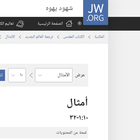
JW.ORG
شهود يهوه
الصفحة الرئيسية
تعاليم ال
المكتبة
الكتاب المقدس
ترجمة العالم الجديد
الأمثال
الفصل
عرض
السفر
أمثال
١٠‏:‏١‏-٣٢
لمحة عن المحتويات