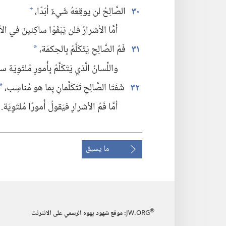
٣٠
الصَّالِحُ لن يوقِعَهُ شَيءٌ أبَدًا،‏
+
أمَّا الأشرارُ فلن يَبْقَوْا ساكِنينَ في ال
٣١
فَمُ الصَّالِحِ يَتَكَلَّمُ بِالحِكمَة،‏
*
واللِّسانُ الَّذي يَتَكَلَّمُ بِأُمورٍ مُلتَوِيَة س
٣٢
شَفَتَا الصَّالِحِ تَتَكَلَّمانِ بِما هو مُناسِب،‏
*
أمَّا فَمُ الأشرارِ فيَقولُ أُمورًا مُلتَوِيَة.‏
ما يسبق
®
JW.ORG
:‏ موقع شهود يهوه الرسمي على الانترنت