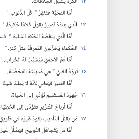
١٢
الكُرْهُ يُشعِلُ الخِلافات،‏
أمَّا المَحَبَّةُ فتَغفِرُ
كُلَّ الذُّنوب.‏
+
*
١٣
الَّذي عِندَهُ تَمييزٌ يَقولُ كَلامًا حَكيمًا،‏
+
أمَّا الَّذي يَنقُصُهُ الحُكمُ السَّليمُ
فسَيُ
*
١٤
الحُكَماءُ يُخَزِّنونَ المَعرِفَةَ مِثلَ كَنز،‏
+
أمَّا فَمُ الأحمَقِ فيُسَبِّبُ لهُ الخَراب.‏
+
١٥
ثَروَةُ الغَنِيِّ
هي مَدينَتُهُ المُحَصَّنَة.‏
*
أمَّا الفَقيرُ فيُعاني لِأنَّهُ لا يَملِكُ شَيئًا.‏
١٦
جُهودُ المُستَقيمِ تُؤَدِّي إلى الحَياة،‏
أمَّا أرباحُ الشِّرِّيرِ فتُؤَدِّي إلى الخَطِيَّة.‏
١٧
مَن يَقبَلُ التَّأديبَ يَقودُ غَيرَهُ في طَريقِ 
أمَّا مَن يَتَجاهَلُ التَّوبيخَ فيُضَلِّلُ غَيرَه