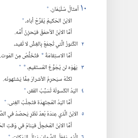
١٠
أمثالُ سُلَيْمَان.‏
+
الابْنُ الحَكيمُ يُفَرِّحُ أباه،‏
+
أمَّا الابْنُ الأحمَقُ فيُحزِنُ أُمَّه.‏
٢
الكُنوزُ الَّتي تُجمَعُ بِالغِشِّ لا تُفيد،‏
أمَّا الاستِقامَةُ
فتُخَلِّصُ مِنَ المَوت.‏
*
٣
يَهْوَه لن يُجَوِّعَ المُستَقيم،‏
+
*
لكنَّهُ سيَحرِمُ الأشرارَ مِمَّا يَشتَهونَه.‏
٤
اليَدُ الكَسولَة تُسَبِّبُ الفَقر،‏
+
أمَّا اليَدُ المُجتَهِدَة فتَجلُبُ الغِنى.‏
+
٥
الابْنُ الَّذي عِندَهُ بُعدُ نَظَرٍ يَحصُدُ في الصّ
أمَّا الابْنُ المُخجِلُ فيَنامُ في وَقتِ الح
٦
الَّذي يَفعَلُ الصَّوابَ يَنالُ البَرَكات،‏
+