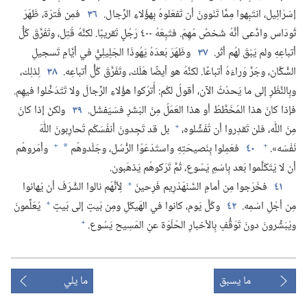
إسْرَائِيل،‏ انتَبِهوا مِمَّا تَنْوونَ أن تَفعَلوهُ بِهؤُلاءِ الرِّجال.‏
٣٦
فمِن فَترَة،‏ ظَهَرَ
ثُودَاس وادَّعى أنَّهُ شَخصٌ مُهِمّ.‏ فتَبِعَهُ ٤٠٠ رَجُلٍ تَقريبًا.‏ لكنَّهُ قُتِل،‏ وتَفَرَّقَ كُلُّ
أتباعِهِ ولم يَبْقَ لهُم أثَر.‏
٣٧
وظَهَرَ بَعدَهُ يَهُوذَا الجَلِيلِيُّ في أيَّامِ تَسجيلِ
السُّكَّان،‏ وجَرَّ وَراءَهُ أتباعًا.‏ لكنَّهُ هو أيضًا هَلَك،‏ وتَفَرَّقَ كُلُّ أتباعِه.‏
٣٨
لِذلِك،‏
وبِالنَّظَرِ إلى ما يَحدُثُ الآن،‏ أقولُ لكُم:‏ أُترُكوا هؤُلاءِ الرِّجالَ ولا تَتَدَخَّلوا فيهِم.‏
فإذا كانَ هذا المُخَطَّطُ أو هذا العَمَلُ مِنَ البَشَرِ فسَيَفشَل.‏
٣٩
ولكنْ إذا كانَ
+
مِنَ اللّٰه،‏ فلن تَقدِروا أن تُفَشِّلوه،‏
بل قد تَجِدونَ أنفُسَكُم تُحارِبونَ اللّٰهَ
+
+
نَفْسَه».‏
٤٠
فعَمِلوا بِنَصيحَتِهِ واستَدْعَوُا الرُّسُل،‏ وجَلَدوهُم
وأمَروهُم
*
أن لا يَتَكَلَّموا بَعد بِاسْمِ يَسُوع،‏ ثُمَّ تَرَكوهُم يَذهَبون.‏
+
٤١
فخَرَجوا مِن أمامِ السَّنْهَدْرِيم فَرِحينَ
لِأنَّهُم نالوا الشَّرَفَ أن يُهانوا
+
مِن أجْلِ اسْمِه.‏
٤٢
وكُلَّ يَوم،‏ كانوا في الهَيكَلِ ومِن بَيتٍ إلى بَيتٍ
يُعَلِّمونَ
+
ويُبَشِّرونَ دونَ تَوَقُّفٍ بِالأخبارِ الحُلْوَة عنِ المَسِيح يَسُوع.‏
ما يسبق
ما يلي