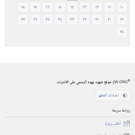
١٨
١٧
١٦
١٥
١٤
١٣
١٢
١١
١٠
٢٧
٢٦
٢٥
٢٤
٢٣
٢٢
٢١
٢٠
١٩
٢٨
®
JW.ORG
:‏ موقع شهود يهوه الرسمي على الانترنت
إعدادات المظهر
روابط سريعة
أُطلب زيارة