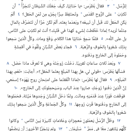
+
لِلرُّسُل.‏
٣
فقالَ بُطْرُس:‏ «يا حَنَانِيَّا،‏ كَيفَ جَعَلَكَ الشَّيْطَان تَتَجَرَّأُ
أن
*
+
+
تَكذِبَ
على الرُّوحِ القُدُسِ
وتَحتَفِظَ سِرًّا بِجُزْءٍ مِن ثَمَنِ الحَقل؟‏
٤
ألَمْ
يَكُنِ الحَقلُ لكَ قَبلَ أن تَبيعَه؟‏ وبَعدَما بِعتَه،‏ ألَمْ تَكُنْ حُرًّا أن تَتَصَرَّفَ بِالمالِ
مِثلَما تُريد؟‏ لِماذا خَطَّطتَ لِشَيءٍ كهذا في قَلبِك؟‏ أنتَ لم تَكذِبْ على النَّاس،‏
بل على اللّٰه».‏
٥
فلمَّا سَمِعَ حَنَانِيَّا هذا الكَلام،‏ وَقَعَ ومات.‏ وكُلُّ الَّذينَ سَمِعوا
بِذلِك شَعَروا بِالخَوفِ والرَّهبَة.‏
٦
فجاءَ بَعضُ الشُّبَّانِ ولَفُّوهُ في أقمِشَةٍ
وحَمَلوهُ إلى الخارِجِ ودَفَنوه.‏
٧
وبَعدَ ثَلاثِ ساعاتٍ تَقريبًا،‏ دَخَلَت زَوجَتُهُ وهي لا تَعرِفُ ماذا حَصَل.‏
٨
فسَألَها بُطْرُس:‏ «قولي لي،‏ هل بِهذا المَبلَغِ بِعتُما الحَقل؟‏».‏ أجابَت:‏ «نَعَم،‏ بِهذا
المَبلَغ».‏
٩
فقالَ لها بُطْرُس:‏ «لِماذا اتَّفَقتُما على امتِحانِ روحِ يَهْوَه؟‏ إسمَعي،‏
إنَّ الَّذينَ دَفَنوا زَوجَكِ صاروا عِندَ الباب،‏ وسَيَحمِلونَكِ إلى الخارِج».‏
١٠
فوَقَعَت فَوْرًا عِندَ قَدَمَيْهِ وماتَت.‏ ولمَّا دَخَلَ الشُّبَّانُ وَجَدوها مَيِّتَة،‏ فحَمَلوها
إلى الخارِجِ ودَفَنوها قُربَ زَوجِها.‏
١١
وكُلُّ الجَماعَةِ وكُلُّ الَّذينَ سَمِعوا بِذلِك
شَعَروا بِالخَوفِ والرَّهبَة.‏
+
١٢
وظَلَّ الرُّسُلُ يَعمَلونَ مُعجِزاتٍ وعَلاماتٍ كَثيرَة بَينَ النَّاس.‏
وكانوا
+
كُلُّهُم يَلتَقونَ معًا في مَمَرِّ
سُلَيْمَان.‏
١٣
ولم يَتَجَرَّإ الآخَرونَ أن يَنضَمُّوا
*