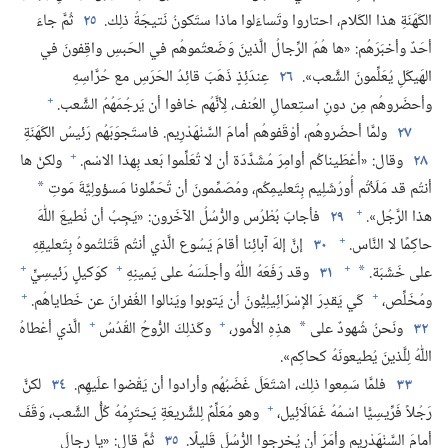
الكَهَنَةِ هذا الكَلام،‏ احتاروا وتَساءَلوا ماذا ستَكونُ نَتيجَةُ ذلِك.‏
٢٥
ثُمَّ جاءَ
أحَدٌ وأخبَرَهُم:‏ «ها هُمُ الرِّجالُ الَّذينَ وَضَعتُموهُم في الحَبسِ واقِفونَ في
الهَيكَلِ يُعَلِّمونَ الشَّعب».‏
٢٦
عِندَئِذٍ ذَهَبَ قائِدُ الحَرَسِ مع حُرَّاسِهِ
+
وأحضَروهُم مِن دونِ استِعمالِ العُنف،‏ لِأنَّهُم خافوا أن يَرجُمَهُمُ الشَّعب.‏
٢٧
ولمَّا أحضَروهُم،‏ أوْقَفوهُم أمامَ السَّنْهَدْرِيم.‏ فاستَجوَبَهُم رَئيسُ الكَهَنَةِ
+
٢٨
وقال:‏ «أعْطَيناكُم أوامِرَ مُشَدَّدَة أن لا تُعَلِّموا بَعد بِهذا الاسْم.‏
ولكنْ ها
أنتُم قد مَلَأتُم أُورُشَلِيم بِتَعليمِكُم،‏ ومُصَمِّمونَ أن تُحَمِّلونا مَسؤولِيَّةَ مَوتِ
*
+
هذا الرَّجُل».‏
٢٩
فأجابَ بُطْرُس والرُّسُلُ الآخَرون:‏ «يَجِبُ أن نُطيعَ اللّٰهَ
+
حاكِمًا لا النَّاس.‏
٣٠
إنَّ إلهَ آبائِنا أقامَ يَسُوع الَّذي أنتُم قَتَلتُموهُ بِتَعليقِهِ
+
+
+
على خَشَبَة.‏
٣١
وقد رَفَعَهُ اللّٰهُ وأجلَسَهُ على يَمينِهِ
كوَكيلٍ رَئيسِيٍّ
*
+
+
ومُخَلِّص،‏
كَي يَقدِرَ الإسْرَائِيلِيُّونَ أن يَتوبوا ويَنالوا الغُفرانَ عن خَطاياهُم.‏
+
+
٣٢
ونَحنُ شُهودٌ على
هذِهِ الأُمور،‏
وكَذلِكَ الرُّوحُ القُدُسُ
الَّذي أعْطاهُ
*
اللّٰهُ لِلَّذينَ يُطيعونَهُ كحاكِم».‏
٣٣
فلمَّا سَمِعوا ذلِك،‏ اشتَعَلَ غَضَبُهُم وأرادوا أن يَقْضوا علَيهِم.‏
٣٤
لكنَّ
+
رَجُلاً فَرِّيسِيًّا اسْمُهُ غَمَالَائِيل،‏
وهو مُعَلِّمٌ لِلشَّريعَةِ يَحتَرِمُهُ كُلُّ الشَّعب،‏ وَقَفَ
أمامَ السَّنْهَدْرِيم وأمَرَ أن يُخرِجوا الرُّسُلَ قَليلًا.‏
٣٥
ثُمَّ قال:‏ «يا رِجالَ