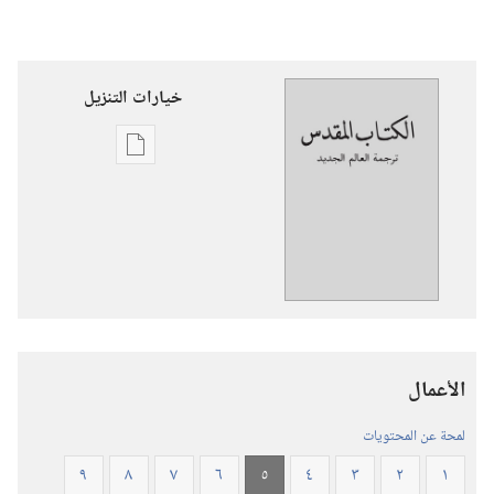
خيارات التنزيل
خيارات
تنزيل
الاصدارات
ترجمة
العالم
الجديد
للكتاب
المقدس
الأعمال
(‏الطبعة
المنقحة
لمحة عن المحتويات
٢٠١٩)‏
٩
٨
٧
٦
٥
٤
٣
٢
١