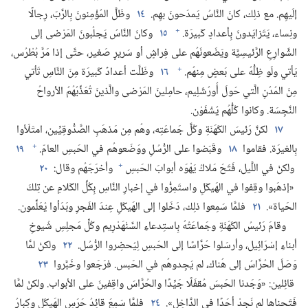
إلَيهِم.‏ مع ذلِك،‏ كانَ النَّاسُ يَمدَحونَ بهِم.‏
١٤
وظَلَّ المُؤْمِنونَ بِالرَّبّ،‏ رِجالًا
+
ونِساء،‏ يَتَزايَدونَ بِأعدادٍ كَبيرَة.‏
١٥
وكانَ النَّاسُ يَجلُبونَ المَرْضى إلى
الشَّوارِعِ الرَّئيسِيَّة ويَضَعونَهُم على فِراشٍ أو سَريرٍ صَغير،‏ حتَّى إذا مَرَّ بُطْرُس،‏
+
يَأتي ولَو ظِلُّهُ على بَعضٍ مِنهُم.‏
١٦
وظَلَّت أعدادٌ كَبيرَة مِنَ النَّاسِ تَأتي
مِنَ المُدُنِ الَّتي حَولَ أُورُشَلِيم،‏ حامِلينَ المَرْضى والَّذينَ تُعَذِّبُهُمُ الأرواحُ
النَّجِسَة.‏ وكانوا كُلُّهُم يُشْفَوْن.‏
١٧
لكنَّ رَئيسَ الكَهَنَةِ وكُلَّ جَماعَتِه،‏ وهُم مِن مَذهَبِ الصَّدُّوقِيِّين،‏ امتَلَأوا
+
بِالغيرَة.‏ فقاموا
١٨
وقَبَضوا على الرُّسُلِ ووَضَعوهُم في الحَبسِ العامّ.‏
١٩
+
ولكنْ في اللَّيل،‏ فَتَحَ مَلاكُ يَهْوَه أبوابَ الحَبسِ
وأخرَجَهُم وقال:‏
٢٠
«إذهَبوا وقِفوا في الهَيكَلِ واستَمِرُّوا في إخبارِ النَّاسِ بِكُلِّ الكَلامِ عن تِلكَ
الحَياة».‏
٢١
فلمَّا سَمِعوا ذلِك،‏ دَخَلوا إلى الهَيكَلِ عِندَ الفَجرِ وبَدَأوا يُعَلِّمون.‏
وقامَ رَئيسُ الكَهَنَةِ وجَماعَتُهُ بِاستِدعاءِ السَّنْهَدْرِيم وكُلِّ مَجلِسِ شُيوخِ
أبناءِ إسْرَائِيل،‏ وأرسَلوا حُرَّاسًا إلى الحَبسِ لِيُحضِروا الرُّسُل.‏
٢٢
ولكنْ لمَّا
وَصَلَ الحُرَّاسُ إلى هُناك،‏ لم يَجِدوهُم في الحَبس.‏ فرَجَعوا وخَبَّروا
٢٣
قائِلين:‏ «وَجَدنا الحَبسَ مُقفَلًا جَيِّدًا والحُرَّاسَ واقِفينَ على الأبواب.‏ ولكنْ لمَّا
فَتَحناها لم نَجِدْ أحَدًا في الدَّاخِل».‏
٢٤
فلمَّا سَمِعَ قائِدُ حَرَسِ الهَيكَلِ وكِبارُ