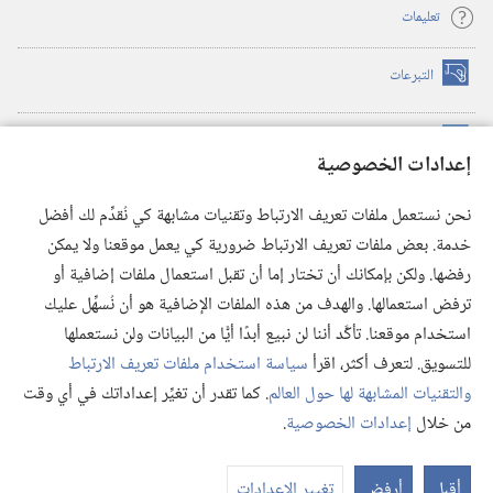
تعليمات
التبرعات
(يفتح
نافذة
جديدة)
مكتبة برج المراقبة الالكترونية
™
(يفتح
إعدادات الخصوصية
نافذة
JW Hub
جديدة)
(يفتح
نحن نستعمل ملفات تعريف الارتباط وتقنيات مشابهة كي نُقدِّم لك أفضل
نافذة
®
خدمة. بعض ملفات تعريف الارتباط ضرورية كي يعمل موقعنا ولا يمكن
تطبيق
JW Library
جديدة)
رفضها. ولكن بإمكانك أن تختار إما أن تقبل استعمال ملفات إضافية أو
مكتبة برج المراقبة
ترفض استعمالها. والهدف من هذه الملفات الإضافية هو أن نُسهِّل عليك
استخدام موقعنا. تأكَّد أننا لن نبيع أبدًا أيًّا من البيانات ولن نستعملها
للتسويق. لتعرف أكثر، اقرأ
سياسة استخدام ملفات تعريف الارتباط
والتقنيات المشابهة لها حول العالم
. كما تقدر أن تغيِّر إعداداتك في أي وقت
Copyright
© 2026 .Watch Tower Bible and Tract Society of Pennsylvania
من خلال
إعدادات الخصوصية
.
شروط الاستخدام
|
سياسة الخصوصية
|
إعدادات الخصوصية
عر
الم
أقبل
أرفض
تغيير الإعدادات