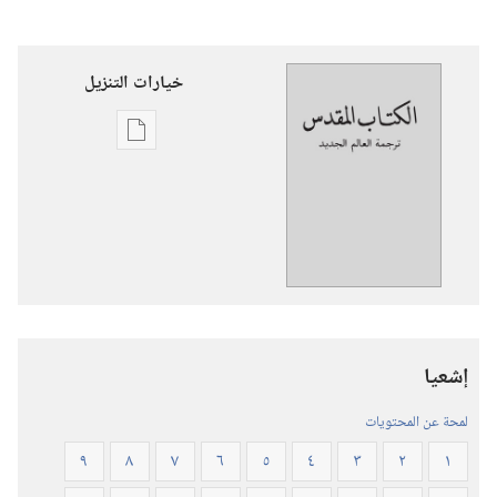
خيارات التنزيل
خيارات
تنزيل
الاصدارات
ترجمة
العالم
الجديد
للكتاب
المقدس
إشعيا
(‏الطبعة
المنقحة
لمحة عن المحتويات
٢٠١٩)‏
٩
٨
٧
٦
٥
٤
٣
٢
١