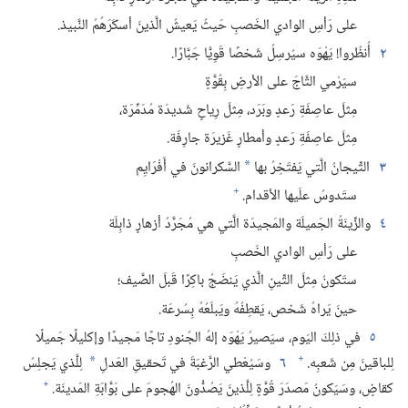
على رَأسِ الوادي الخَصبِ حَيثُ يَعيشُ الَّذينَ أسكَرَهُمُ النَّبيذ.‏
٢
أُنظُروا!‏ يَهْوَه سيُرسِلُ شَخصًا قَوِيًّا جَبَّارًا.‏
سيَرْمي التَّاجَ على الأرضِ بِقُوَّةٍ
مِثلَ عاصِفَةِ رَعدٍ وبَرَد،‏ مِثلَ رِياحٍ شَديدَة مُدَمِّرَة،‏
مِثلَ عاصِفَةِ رَعدٍ وأمطارٍ غَزيرَة جارِفَة.‏
٣
التِّيجانُ الَّتي يَفتَخِرُ بها
السَّكرانونَ في أَفْرَايِم
*
+
ستَدوسُ علَيها الأقدام.‏
٤
والزِّينَةُ الجَميلَة والمَجيدَة الَّتي هي مُجَرَّدُ أزهارٍ ذابِلَة
على رَأسِ الوادي الخَصبِ
ستَكونُ مِثلَ التِّينِ الَّذي يَنضَجُ باكِرًا قَبلَ الصَّيف؛‏
حينَ يَراهُ شَخص،‏ يَقطِفُهُ ويَبلَعُهُ بِسُرعَة.‏
٥
في ذلِكَ اليَوم،‏ سيَصيرُ يَهْوَه إلهُ الجُنودِ تاجًا مَجيدًا وإكليلًا جَميلًا
+
لِلباقينَ مِن شَعبِه.‏
٦
وسَيُعْطي الرَّغبَةَ في تَحقيقِ العَدلِ
لِلَّذي يَجلِسُ
*
+
كقاضٍ،‏ وسَيَكونُ مَصدَرَ قُوَّةٍ لِلَّذينَ يَصُدُّونَ الهُجومَ على بَوَّابَةِ المَدينَة.‏