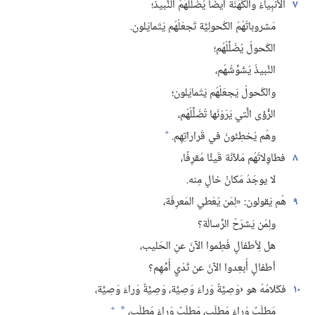
٧
الأنبِياءُ والكَهَنَةُ أيضًا يُضَلِّلُهُمُ النَّبيذ؛‏
مَشروباتُهُمُ الكُحولِيَّة تَجعَلُهُم يَتَمايَلون.‏
الكُحولُ يُضَلِّلُهُم؛‏
النَّبيذُ يُشَوِّشُهُم،‏
والكُحولُ يَجعَلُهُم يَتَمايَلون؛‏
الرُّؤى الَّتي يَرَوْنَها تُضَلِّلُهُم،‏
+
وهُم يُخطِئونَ في قَراراتِهِم.‏
٨
فطاوِلاتُهُم مَلآنَة قَيئًا مُقرِفًا،‏
لا يوجَدُ مَكانٌ خالٍ مِنه.‏
٩
هُم يَقولون:‏ «لِمَن يُعْطي المَعرِفَة،‏
ولِمَن يَشرَحُ الرِّسالَة؟‏
هل لِأطفالٍ فُطِموا الآنَ عنِ الحَليب،‏
أطفالٍ أُبعِدوا الآنَ عن ثَدْيِ أُمِّهِم؟‏
١٠
فكَلامُهُ هو ‹وَصِيَّةٌ وَراءَ وَصِيَّة،‏ وَصِيَّةٌ وَراءَ وَصِيَّة،‏
+
مَطلَبٌ وَراءَ مَطلَب،‏ مَطلَبٌ وَراءَ مَطلَب،‏
*