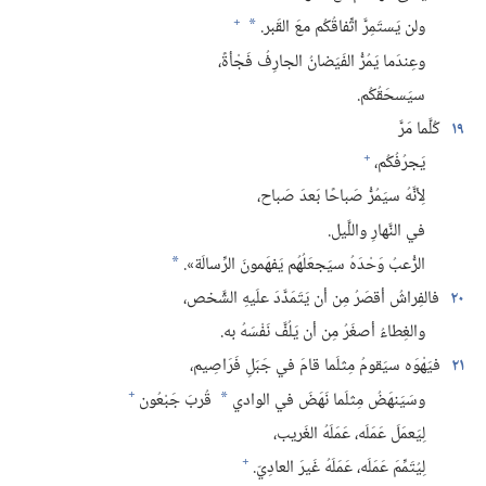
+
ولن يَستَمِرَّ اتِّفاقُكُم معَ القَبر.‏
*
وعِندَما يَمُرُّ الفَيَضانُ الجارِفُ فَجْأةً،‏
سيَسحَقُكُم.‏
١٩
كُلَّما مَرَّ
+
يَجرُفُكُم،‏
لِأنَّهُ سيَمُرُّ صَباحًا بَعدَ صَباح،‏
في النَّهارِ واللَّيل.‏
الرُّعبُ وَحْدَهُ سيَجعَلُهُم يَفهَمونَ الرِّسالَة».‏
*
٢٠
فالفِراشُ أقصَرُ مِن أن يَتَمَدَّدَ علَيهِ الشَّخص،‏
والغِطاءُ أصغَرُ مِن أن يَلُفَّ نَفْسَهُ به.‏
٢١
فيَهْوَه سيَقومُ مِثلَما قامَ في جَبَلِ فَرَاصِيم،‏
+
وسَيَنهَضُ مِثلَما نَهَضَ في الوادي
قُربَ جَبْعُون
*
لِيَعمَلَ عَمَلَه،‏ عَمَلَهُ الغَريب،‏
+
لِيُتَمِّمَ عَمَلَه،‏ عَمَلَهُ غَيرَ العادِيّ.‏