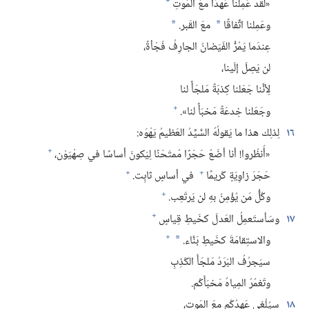
+
«لقد عَمِلنا عَهدًا معَ المَوتِ
وعَمِلنا اتِّفاقًا
معَ القَبر.‏
*
*
عِندَما يَمُرُّ الفَيَضانُ الجارِفُ فَجْأةً،‏
لن يَصِلَ إلَينا،‏
لِأنَّنا جَعَلنا كِذبَةً مَلجَأً لنا
+
وجَعَلنا خِدعَةً مَخبَأً لنا».‏
١٦
لِذلِك هذا ما يَقولُهُ السَّيِّدُ العَظيمُ يَهْوَه:‏
+
«أُنظُروا!‏ أنا أضَعُ حَجَرًا مُمتَحَنًا لِيَكونَ أساسًا في صِهْيَوْن،‏
+
+
حَجَرَ زاوِيَةٍ كَريمًا
في أساسٍ ثابِت.‏
+
وكُلُّ مَن يُؤْمِنُ بهِ لن يَرتَعِب.‏
+
١٧
وسَأستَعمِلُ العَدلَ كخَيطِ قِياسٍ
+
والاستِقامَةَ كخَيطِ بَنَّاء.‏
*
سيَجرُفُ البَرَدُ مَلجَأَ الكَذِبِ
وتَغمُرُ المِياهُ مَخبَأَكُم.‏
١٨
سيُلْغى عَهدُكُم معَ المَوت،‏