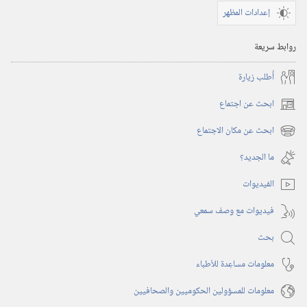
إعدادات المظهر
روابط سريعة
أُطلب زيارة
ابحث عن اجتماع
(يفتح
نافذة
ابحث عن مكان الاجتماع
(يفتح
جديدة)
نافذة
ما الجديد؟‏
جديدة)
الفيديوات
فيديوات مع وصف سمعي
بحث
معلومات مساعِدة للأطباء
معلومات للمسؤولين الحكوميين والصحافيين