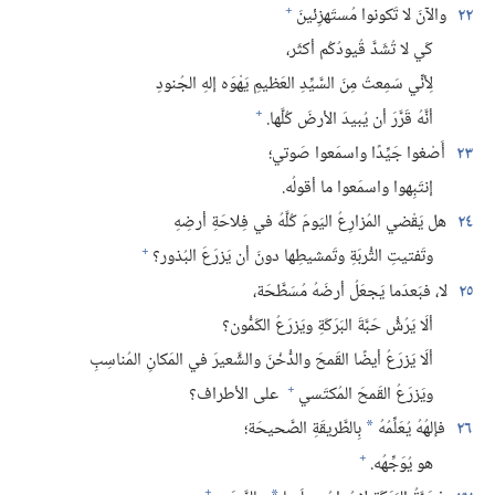
+
٢٢
والآنَ لا تَكونوا مُستَهزِئينَ
كَي لا تُشَدَّ قُيودُكُم أكثَر،‏
لِأنِّي سَمِعتُ مِنَ السَّيِّدِ العَظيمِ يَهْوَه إلهِ الجُنودِ
+
أنَّهُ قَرَّرَ أن يُبيدَ الأرضَ كُلَّها.‏
٢٣
أَصْغوا جَيِّدًا واسمَعوا صَوتي؛‏
إنتَبِهوا واسمَعوا ما أقولُه.‏
٢٤
هل يَقْضي المُزارِعُ اليَومَ كُلَّهُ في فِلاحَةِ أرضِهِ
+
وتَفتيتِ التُّربَةِ وتَمشيطِها دونَ أن يَزرَعَ البُذور؟‏
٢٥
لا،‏ فبَعدَما يَجعَلُ أرضَهُ مُسَطَّحَة،‏
ألَا يَرُشُّ حَبَّةَ البَرَكَةِ ويَزرَعُ الكَمُّون؟‏
ألَا يَزرَعُ أيضًا القَمحَ والدُّخْنَ والشَّعيرَ في المَكانِ المُناسِبِ
+
ويَزرَعُ القَمحَ المُكتَسي
على الأطراف؟‏
٢٦
فإلهُهُ يُعَلِّمُهُ
بِالطَّريقَةِ الصَّحيحَة؛‏
*
+
هو يُوَجِّهُه.‏
+