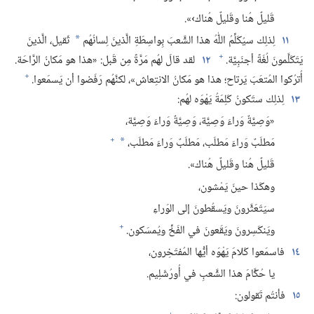
قَليلٌ هُنا وقَليلٌ هُناك›».‏
١١
لِذلِك سيُكَلِّمُ اللّٰهُ هذا الشَّعبَ بِواسِطَةِ الَّذينَ لِسانُهُم
ثَقيل،‏ الَّذينَ
*
+
يَتَكَلَّمونَ لُغَةً أجنَبِيَّة.‏
١٢
لقد قالَ لهُم مَرَّةً مِن قَبل:‏ «هذا هو مَكانُ الرَّاحَة.‏
+
أُترُكوا المُتعَبَ يَرتاح؛‏ هذا هو مَكانُ الانتِعاش»،‏ لكنَّهُم رَفَضوا أن يَسمَعوا.‏
١٣
لِذلِك ستَكونُ كَلِمَةُ يَهْوَه لهُم:‏
«وَصِيَّةٌ وَراءَ وَصِيَّة،‏ وَصِيَّةٌ وَراءَ وَصِيَّة،‏
+
مَطلَبٌ وَراءَ مَطلَب،‏ مَطلَبٌ وَراءَ مَطلَب،‏
*
قَليلٌ هُنا وقَليلٌ هُناك».‏
وهكَذا حينَ يَمْشون،‏
سيَتَعَثَّرونَ ويَسقُطونَ إلى الوَراءِ
+
ويَنكَسِرونَ ويَقَعونَ في الفَخِّ ويُمسَكون.‏
١٤
فاسمَعوا كَلامَ يَهْوَه أيُّها المُفتَخِرون،‏
يا حُكَّامَ هذا الشَّعبِ في أُورُشَلِيم.‏
١٥
فأنتُم تَقولون:‏