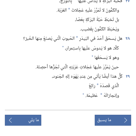
٢٧
فحَبَّةُ البَرَكَةِ لا يُداسُ علَيها
بِالنَّورَج،‏
*
والكَمُّونُ لا تُمَرَّرُ علَيهِ عَجَلاتُ
العَرَبَة.‏
*
بل تُخبَطُ حَبَّةُ البَرَكَةِ بِعَصًا،‏
ويُخبَطُ الكَمُّونُ بِقَضيب.‏
٢٨
هل يَسحَقُ أحَدٌ في البَيدَرِ
الحُبوبَ الَّتي يُصنَعُ مِنها الخُبز؟‏
*
+
كَلَّا،‏ هو لا يَدوسُ علَيها بِاستِمرار،‏
+
وهو لا يَسحَقُها
حينَ يُمَرِّرُ علَيها عَجَلاتِ عَرَبَتِهِ الَّتي تَجُرُّها أحصِنَة.‏
٢٩
كُلُّ هذا أيضًا يَأتي مِن عِندِ يَهْوَه إلهِ الجُنود،‏
الَّذي قَصدُهُ
رائِعٌ
*
+
وإنجازاتُهُ
عَظيمَة.‏
*
ما يسبق
ما يلي