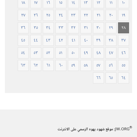
١٨
١٧
١٦
١٥
١٤
١٣
١٢
١١
١٠
٢٧
٢٦
٢٥
٢٤
٢٣
٢٢
٢١
٢٠
١٩
٣٦
٣٥
٣٤
٣٣
٣٢
٣١
٣٠
٢٩
٢٨
٤٥
٤٤
٤٣
٤٢
٤١
٤٠
٣٩
٣٨
٣٧
٥٤
٥٣
٥٢
٥١
٥٠
٤٩
٤٨
٤٧
٤٦
٦٣
٦٢
٦١
٦٠
٥٩
٥٨
٥٧
٥٦
٥٥
٦٦
٦٥
٦٤
®
JW.ORG
:‏ موقع شهود يهوه الرسمي على الانترنت