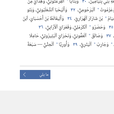
ِ بَنِي بِنْيَامِينَ،‏
٣٠
وَبَنَايَا
ٱلْفِرْعَتُونِيُّ،‏ وَهِدَّايُ مِنْ
+
 وَعَزْمُوتُ
ٱلْبَرْحُومِيُّ،‏
٣٢
وَأَلْيَحْبَا ٱلشَّعَلْبُونِيُّ،‏ وَبَنُو
+
ِيَامُ
بْنُ شَارَارَ ٱلْهَرَارِيِّ،‏
٣٤
وَأَلِيفَالَطُ بْنُ أَحَسْبَايَ،‏ ٱبْنُ
+
٣٥
وَحَصْرُو
ٱلْكَرْمَلِيُّ،‏ وَفَعْرَايُ ٱلْأَرَابِيُّ،‏
٣٦
+
٣٧
وَصَالَقُ
ٱلْعَمُّونِيُّ،‏ وَنَحْرَايُ ٱلْبَئِيرُوتِيُّ،‏ حَامِلَا
+
وَجَارِبُ
ٱلْيَثْرِيُّ،‏
٣٩
وَأُورِيَّا
ٱلْحِثِّيُّ —‏ سَبْعَةٌ
+
+
+
ما يلي