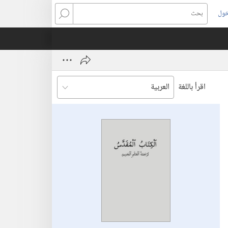
خول
بحث
اقرأ باللغة