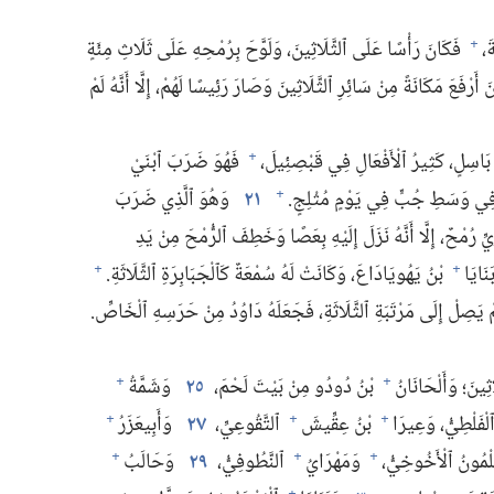
،‏
فَكَانَ رَأْسًا عَلَى ٱلثَّلَاثِينَ،‏ وَلَوَّحَ بِرُمْحِهِ عَلَى ثَلَاثِ مِئَةٍ
+
أَرْفَعَ مَكَانَةً مِنْ سَائِرِ ٱلثَّلَاثِينَ وَصَارَ رَئِيسًا لَهُمْ،‏ إِلَّا أَنَّهُ لَمْ
َاسِلٍ،‏ كَثِيرُ ٱلْأَفْعَالِ فِي قَبْصِئِيلَ،‏
فَهُوَ ضَرَبَ ٱبْنَيْ
+
ي وَسَطِ جُبٍّ فِي يَوْمٍ مُثْلِجٍ.‏
٢١
وَهُوَ ٱلَّذِي ضَرَبَ
+
رُمْحٌ،‏ إِلَّا أَنَّهُ نَزَلَ إِلَيْهِ بِعَصًا وَخَطِفَ ٱلرُّمْحَ مِنْ يَدِ
نَايَا
بْنُ يَهُويَادَاعَ،‏ وَكَانَتْ لَهُ سُمْعَةٌ كَٱلْجَبَابِرَةِ ٱلثَّلَاثَةِ.‏
+
+
 لَمْ يَصِلْ إِلَى مَرْتَبَةِ ٱلثَّلَاثَةِ،‏ فَجَعَلَهُ دَاوُدُ مِنْ حَرَسِهِ ٱلْخَاصِّ.‏
ينَ؛‏ وَأَلْحَانَانُ
بْنُ دُودُو مِنْ بَيْتَ لَحْمَ،‏
٢٥
وَشَمَّةُ
+
+
ْفَلْطِيُّ،‏ وَعِيرَا
بْنُ عِقِّيشَ
ٱلتَّقُوعِيِّ،‏
٢٧
وَأَبِيعَزَرُ
+
+
+
مُونُ ٱلْأَخُوخِيُّ،‏
وَمَهْرَايُ
ٱلنَّطُوفِيُّ،‏
٢٩
وَحَالَبُ
+
+
+