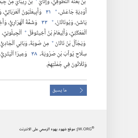
بْنُ بَعْنَةَ ٱلنَّطُوفِيِّ،‏ وَإِتَّايُ
بْنُ رِيبَايَ مِنْ جِبْعَة
+
أَوْدِيَةِ جَاعَشَ،‏
٣١
وَأَبِيعَلْبُونُ ٱلْعَرَبَاتِيُّ،‏
+
يَاشَنَ،‏ وَيُونَاثَانُ،‏
٣٣
وَشَمَّةُ ٱلْهَرَارِيُّ،‏ وَأَخ
+
ٱلْمَعْكَثِيِّ،‏ وَأَلِيعَامُ بْنُ أَخِيتُوفَلَ
ٱلْجِيلُونِيِّ،‏
+
وَيَجْآلُ بْنُ نَاثَانَ
مِنْ صُوبَةَ،‏ وَبَانِي ٱلْجَادِيُّ،‏
+
سِلَاحِ يُوآبَ بْنِ صَرُويَةَ،‏
٣٨
وَعِيرَا ٱلْيَثْرِيُّ،‏
وَثَلَاثُونَ فِي جُمْلَتِهِمْ.‏
ما يسبق
®
JW.ORG
:‏ موقع شهود يهوه الرسمي على الانترنت