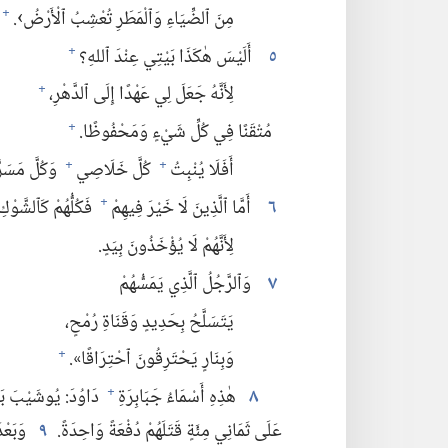
مِنَ ٱلضِّيَاءِ وَٱلْمَطَرِ تُعْشِبُ ٱلْأَرْضُ›.‏
+
٥
أَلَيْسَ هٰكَذَا بَيْتِي عِنْدَ ٱللهِ؟‏
+
لِأَنَّهُ جَعَلَ لِي عَهْدًا إِلَى ٱلدَّهْرِ،‏
+
مُتْقَنًا فِي كُلِّ شَيْءٍ وَمَحْفُوظًا.‏
+
أَفَلَا يُنْبِتُ
كُلَّ خَلَاصِي
وَكُلَّ مَسَرّ
+
+
٦
أَمَّا ٱلَّذِينَ لَا خَيْرَ فِيهِمْ
فَكُلُّهُمْ كَٱلشَّوْكِ
+
لِأَنَّهُمْ لَا يُؤْخَذُونَ بِيَدٍ.‏
٧
وَٱلرَّجُلُ ٱلَّذِي يَمَسُّهُمْ
يَتَسَلَّحُ بِحَدِيدٍ وَقَنَاةِ رُمْحٍ،‏
وَبِنَارٍ يَحْتَرِقُونَ ٱحْتِرَاقًا».‏
+
٨
هٰذِهِ أَسْمَاءُ جَبَابِرَةِ
دَاوُدَ:‏ يُوشَيْبَ بَ
+
عَلَى ثَمَانِي مِئَةٍ قَتَلَهُمْ دُفْعَةً وَاحِدَةً.‏
٩
وَبَعْدَ