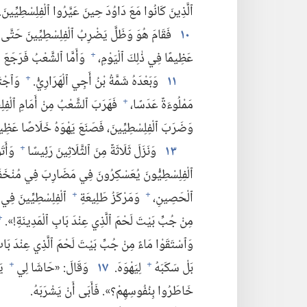
ٱلَّذِينَ كَانُوا مَعَ دَاوُدَ حِينَ عَيَّرُوا ٱلْفِلِسْطِيِّينَ.
١٠
فَقَامَ هُوَ وَظَلَّ يَضْرِبُ ٱلْفِلِسْطِيِّينَ حَتَّى كَ
عَظِيمًا فِي ذٰلِكَ ٱلْيَوْمِ،‏
وَأَمَّا ٱلشَّعْبُ فَرَجَعَ وَ
+
١١
وَبَعْدَهُ شَمَّةُ بْنُ أَجِي ٱلْهَرَارِيُّ.‏
وَٱجْتَم
+
مَمْلُوءَةٌ عَدَسًا،‏
فَهَرَبَ ٱلشَّعْبُ مِنْ أَمَامِ ٱلْفِلِس
+
وَضَرَبَ ٱلْفِلِسْطِيِّينَ،‏ فَصَنَعَ يَهْوَهُ خَلَاصًا عَظِيم
١٣
وَنَزَلَ ثَلَاثَةٌ مِنَ ٱلثَّلَاثِينَ رَئِيسًا
وَأَتَ
+
ٱلْفِلِسْطِيُّونَ يُعَسْكِرُونَ فِي مَضَارِبَ فِي مُنْخَفَض
ٱلْحَصِينِ،‏
وَمَرْكَزُ طَلِيعَةِ
ٱلْفِلِسْطِيِّينَ فِي ب
+
+
مِنْ جُبِّ بَيْتَ لَحْمَ ٱلَّذِي عِنْدَ بَابِ ٱلْمَدِينَةِ!‏».‏
+
وَٱسْتَقَوْا مَاءً مِنْ جُبِّ بَيْتَ لَحْمَ ٱلَّذِي عِنْدَ بَابِ ٱ
بَلْ سَكَبَهُ
لِيَهْوَهَ.‏
١٧
وَقَالَ:‏ «حَاشَا لِي
يَا
+
+
خَاطَرُوا بِنُفُوسِهِمْ؟‏».‏ فَأَبَى أَنْ يَشْرَبَهُ.‏