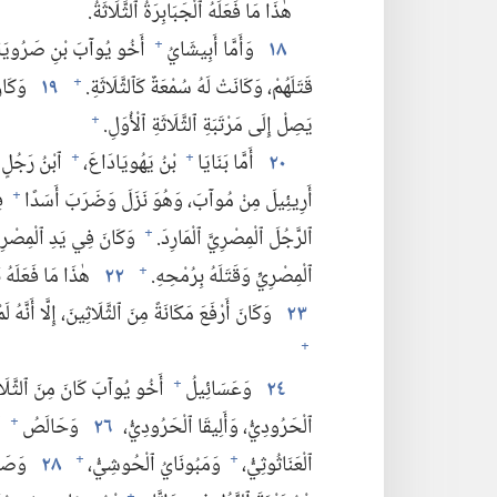
هٰذَا مَا فَعَلَهُ ٱلْجَبَابِرَةُ ٱلثَّلَاثَةُ.‏
١٨
وَأَمَّا أَبِيشَايُ
أَخُو يُوآبَ بْنِ صَرُويَةَ
+
قَتَلَهُمْ،‏ وَكَانَتْ لَهُ سُمْعَةٌ كَٱلثَّلَاثَةِ.‏
١٩
وَكَانَ 
+
يَصِلْ إِلَى مَرْتَبَةِ ٱلثَّلَاثَةِ ٱلْأُوَلِ.‏
+
٢٠
أَمَّا بَنَايَا
بْنُ يَهُويَادَاعَ،‏
ٱبْنُ رَجُلٍ ب
+
+
أَرِيئِيلَ مِنْ مُوآبَ،‏ وَهُوَ نَزَلَ وَضَرَبَ أَسَدًا
فِ
+
ٱلرَّجُلَ ٱلْمِصْرِيَّ ٱلْمَارِدَ.‏
وَكَانَ فِي يَدِ ٱلْمِصْرِيِّ 
+
ٱلْمِصْرِيِّ وَقَتَلَهُ بِرُمْحِهِ.‏
٢٢
هٰذَا مَا فَعَلَهُ بَ
+
٢٣
وَكَانَ أَرْفَعَ مَكَانَةً مِنَ ٱلثَّلَاثِينَ،‏ إِلَّا أَنَّهُ
+
٢٤
وَعَسَائِيلُ
أَخُو يُوآبَ كَانَ مِنَ ٱلثَّلَاثِ
+
ٱلْحَرُودِيُّ،‏ وَأَلِيقَا ٱلْحَرُودِيُّ،‏
٢٦
وَحَالَصُ
ٱل
+
ٱلْعَنَاثُوثِيُّ،‏
وَمَبُونَايُ ٱلْحُوشِيُّ،‏
٢٨
وَصَلْ
+
+