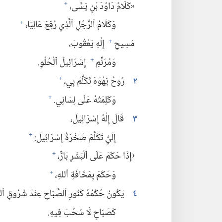
‏«كَلَامُ دَاوُدَ بْنِ يَسَّى،‏
+
وَكَلَامُ ٱلرَّجُلِ ٱلَّذِي رُفِعَ عَالِيًا،‏
+
مَسِيحِ
إِلٰهِ يَعْقُوبَ،‏
+
وَمُرَنِّمِ
إِسْرَائِيلَ ٱلْحُلْوِ.‏
+
٢
رُوحُ يَهْوَهَ تَكَلَّمَ بِي،‏
+
وَكَلِمَتُهُ عَلَى لِسَانِي.‏
+
٣
قَالَ إِلٰهُ إِسْرَائِيلَ،‏
إِلَيَّ تَكَلَّمَ صَخْرَةُ إِسْرَائِيلَ:‏
+
‏‹إِذَا حَكَمَ عَلَى ٱلْبَشَرِ بَارٌّ،‏
+
وَحَكَمَ بِمَخَافَةِ ٱللهِ،‏
+
٤
يَكُونُ حُكْمُهُ كَنُورِ ٱلصَّبَاحِ عِنْدَ شُرُوقِ ٱل
كَصَبَاحٍ لَا سُحُبَ فِيهِ.‏