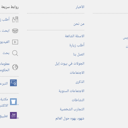
الأخبار
روابط سريعة
أُطلب ز
من نحن
ابحث عن
(يفتح
الاسئلة الشائعة
ريس
نافذة
الفيديو
أُطلب زيارة
جديدة)
ت
بحث
اتصل بنا
الجولات في بيوت إيل
معلومات
الحكوم
الاجتماعات
الذكرى
التبرع
(يفتح
الاجتماعات السنوية
نافذة
جديدة)
مكتبة 
النشاطات
(يفتح
الالكت
التجارب الشخصية
نافذة
تطبيق
جديدة)
شهود يهوه حول العالم