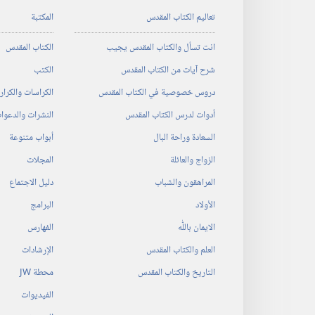
تعاليم الكتاب المقدس
المكتبة
انت تسأل والكتاب المقدس يجيب
الكتاب المقدس
شرح آيات من الكتاب المقدس
الكتب
دروس خصوصية في الكتاب المقدس
الكراسات والكرا
أدوات لدرس الكتاب المقدس
النشرات والدعوا
السعادة وراحة البال
أبواب متنوعة
الزواج والعائلة
المجلات
المراهقون والشباب
دليل الاجتماع
الأولاد
البرامج
الايمان باللّٰه
الفهارس
العلم والكتاب المقدس
الإرشادات
التاريخ والكتاب المقدس
محطة‏ ‏JW
الفيديوات