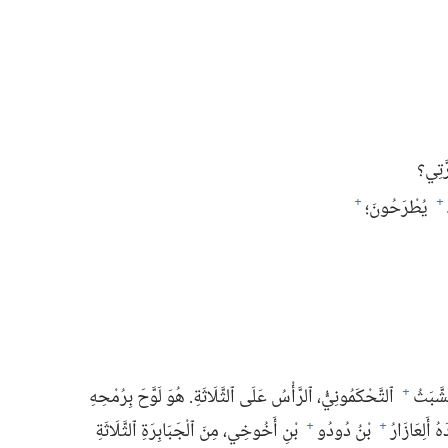
َتِي؟‏
يُطْرَحُونَ؛‏
+
+
شَّبَثُ
ٱلتَّحْكَمُونِيُّ،‏ ٱلرَّأْسُ عَلَى ٱلثَّلَاثَةِ.‏ هُوَ لَوَّحَ بِرُمْحِهِ
+
هُ أَلِعَازَارُ
بْنُ دُودُو
بْنِ أَخُوخِي،‏ مِنَ ٱلْجَبَابِرَةِ ٱلثَّلَاثَةِ
+
+