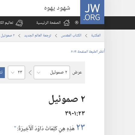
JW.ORG
شهود يهوه
الصفحة الرئيسية
تعاليم ال
المكتبة
الكتاب المقدس
ترجمة العالم الجديد
٢ صموئيل
أُنظر الطبعة المنقحة ٢٠١٩
الفصل
عرض
السفر
٢ صموئيل
٢٣‏:‏١‏-٣٩
٢٣
هٰذِهِ هِيَ كَلِمَاتُ دَاوُدَ ٱلْأَخِيرَةُ:‏
+