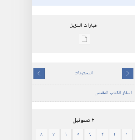
خيارات التنزيل
خيارات
تنزيل
الاصدارات
الكتاب
المحتويات
المقدس
ما
ما
—
يسبق
يلي
اسفار الكتاب المقدس
ترجمة
العالم
الجديد
(ورقي
٢ صموئيل
الغلاف)
٨
٧
٦
٥
٤
٣
٢
١