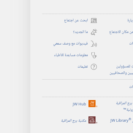
يارة
ابحث عن اجتماع
(يفتح
نافذة
 مكان الاجتماع
ما الجديد؟‏
جديدة)
ات
فيديوات مع وصف سمعي
معلومات مساعِدة للأطباء
 للمسؤولين
تعليمات
يين والصحافيين
ات
برج المراقبة
JW Hub
(يفتح
رونية
™
نافذة
®
جديدة)
JW Library
مكتبة برج المراقبة