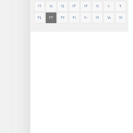
١٦
١٥
١٤
١٣
١٢
١١
١٠
٩
٢٤
٢٣
٢٢
٢١
٢٠
١٩
١٨
١٧