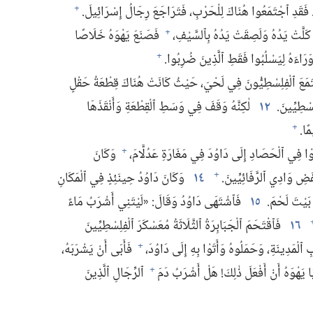
‏ فَقَدِ ٱجْتَمَعُوا هُنَاكَ لِلْحَرْبِ،‏ فَتَرَاجَعَ رِجَالُ إِسْرَائِيلَ.‏
+
لَّتْ يَدُهُ وَلَصِقَتْ يَدُهُ بِٱلسَّيْفِ،‏
فَصَنَعَ يَهْوَهُ خَلَاصًا
+
رَاءَهُ لِيَسْلُبُوا فَقَطِ ٱلَّذِينَ ضُرِبُوا.‏
+
َعَ ٱلْفِلِسْطِيُّونَ فِي لَحْيَ،‏ حَيْثُ كَانَتْ هُنَاكَ قِطْعَةُ حَقْلٍ
ْطِيِّينَ.‏
١٢
لٰكِنَّهُ وَقَفَ فِي وَسَطِ ٱلْقِطْعَةِ وَأَنْقَذَهَا
ًا.‏
+
وْا فِي ٱلْحَصَادِ إِلَى دَاوُدَ فِي مَغَارَةِ عَدُلَّامَ،‏
وَكَانَ
+
ِ وَادِي ٱلرَّفَائِيِّينَ.‏
١٤
وَكَانَ دَاوُدُ حِينَئِذٍ فِي ٱلْمَكَانِ
+
َيْتَ لَحْمَ.‏
١٥
فَٱشْتَهَى دَاوُدُ وَقَالَ:‏ «لَيْتَنِي أَشْرَبُ مَاءً
١٦
فَٱقْتَحَمَ ٱلْجَبَابِرَةُ ٱلثَّلَاثَةُ مُعَسْكَرَ ٱلْفِلِسْطِيِّينَ
لْمَدِينَةِ،‏ وَحَمَلُوهُ وَأَتَوْا بِهِ إِلَى دَاوُدَ،‏
فَأَبَى أَنْ يَشْرَبَهُ،‏
+
 يَهْوَهُ أَنْ أَفْعَلَ ذٰلِكَ!‏ هَلْ أَشْرَبُ دَمَ
ٱلرِّجَالِ ٱلَّذِينَ
+