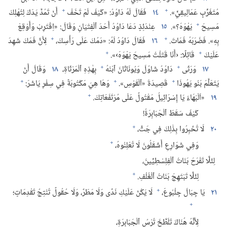
+
+
مُتَغَرِّبٍ عَمَالِيقِيٍّ».‏
١٤
فَقَالَ لَهُ دَاوُدُ:‏ «كَيْفَ لَمْ تَخَفْ
أَنْ تَمُدَّ يَدَكَ لِتُهْلِكَ
+
مَسِيحَ
يَهْوَهَ؟‏».‏
١٥
عِنْدَئِذٍ دَعَا دَاوُدُ أَحَدَ ٱلْفِتْيَانِ وَقَالَ:‏ «اِقْتَرِبْ وَأَوْقِعْ
+
+
بِهِ».‏ فَضَرَبَهُ فَمَاتَ.‏
١٦
فَقَالَ دَاوُدُ لَهُ:‏ «دَمُكَ عَلَى رَأْسِكَ،‏
لِأَنَّ فَمَكَ شَهِدَ
+
+
عَلَيْكَ
قَائِلًا:‏ ‹أَنَا قَتَلْتُ مَسِيحَ يَهْوَهَ›».‏
+
+
١٧
وَرَثَى
دَاوُدُ شَاوُلَ وَيُونَاثَانَ ٱبْنَهُ
بِهٰذِهِ ٱلْمَرْثَاةِ،‏
١٨
وَقَالَ أَنْ
+
+
+
يَتَعَلَّمَ بَنُو يَهُوذَا
قَصِيدَةَ «ٱلْقَوْسِ».‏
وَهَا هِيَ مَكْتُوبَةٌ فِي سِفْرِ يَاشَرَ:‏
+
١٩
‏«اَلْبَهَاءُ يَا إِسْرَائِيلُ مَقْتُولٌ عَلَى مُرْتَفَعَاتِكَ.‏
كَيْفَ سَقَطَ ٱلْجَبَابِرَةُ!‏
+
٢٠
لَا تُخْبِرُوا بِذٰلِكَ فِي جَتَّ،‏
+
وَفِي شَوَارِعِ أَشْقَلُونَ لَا تُعْلِنُوهُ،‏
لِئَلَّا تَفْرَحَ بَنَاتُ ٱلْفِلِسْطِيِّينَ،‏
+
لِئَلَّا تَبْتَهِجَ بَنَاتُ ٱلْغُلْفِ.‏
+
٢١
يَا جِبَالَ جِلْبُوعَ،‏
لَا يَكُنْ عَلَيْكِ نَدًى وَلَا مَطَرٌ،‏ وَلَا حُقُولٌ تُنْتِجُ تَقْدِمَاتٍ؛‏
+
لِأَنَّهُ هُنَاكَ تَلَطَّخَ تُرْسُ ٱلْجَبَابِرَةِ،‏