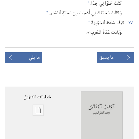
+
كُنْتَ حُلْوًا لِي جِدًّا.‏
+
وَكَانَتْ مَحَبَّتُكَ لِي أَعْجَبَ مِنْ مَحَبَّةِ ٱلنِّسَاءِ.‏
+
٢٧
كَيْفَ سَقَطَ ٱلْجَبَابِرَةُ
وَبَادَتْ عُدَّةُ ٱلْحَرْبِ!‏».‏
ما يسبق
ما يلي
خيارات التنزيل
خيارات
تنزيل
الاصدارات