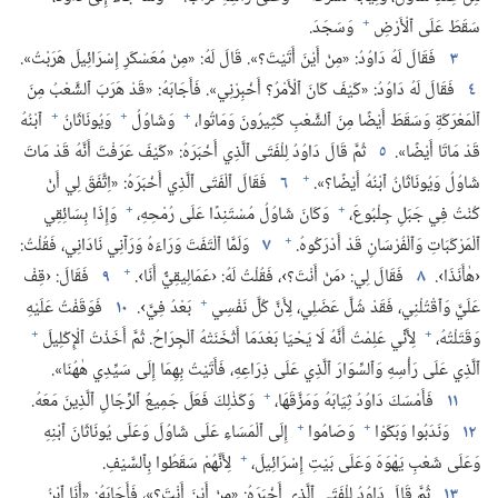
+
سَقَطَ عَلَى ٱلْأَرْضِ
وَسَجَدَ.‏
٣
فَقَالَ لَهُ دَاوُدُ:‏ «مِنْ أَيْنَ أَتَيْتَ؟‏».‏ قَالَ لَهُ:‏ «مِنْ مُعَسْكَرِ إِسْرَائِيلَ هَرَبْتُ».‏
٤
فَقَالَ لَهُ دَاوُدُ:‏ «كَيْفَ كَانَ ٱلْأَمْرُ؟‏ أَخْبِرْنِي».‏ فَأَجَابَهُ:‏ «قَدْ هَرَبَ ٱلشَّعْبُ مِنَ
+
+
+
ٱلْمَعْرَكَةِ وَسَقَطَ أَيْضًا مِنَ ٱلشَّعْبِ كَثِيرُونَ وَمَاتُوا،‏
وَشَاوُلُ
وَيُونَاثَانُ
ٱبْنُهُ
قَدْ مَاتَا أَيْضًا».‏
٥
ثُمَّ قَالَ دَاوُدُ لِلْفَتَى ٱلَّذِي أَخْبَرَهُ:‏ «كَيْفَ عَرَفْتَ أَنَّهُ قَدْ مَاتَ
+
شَاوُلُ وَيُونَاثَانُ ٱبْنُهُ أَيْضًا؟‏».‏
٦
فَقَالَ ٱلْفَتَى ٱلَّذِي أَخْبَرَهُ:‏ «اِتَّفَقَ لِي أَنْ
+
+
كُنْتُ فِي جَبَلِ جِلْبُوعَ،‏
وَكَانَ شَاوُلُ مُسْتَنِدًا عَلَى رُمْحِهِ،‏
وَإِذَا بِسَائِقِي
+
ٱلْمَرْكَبَاتِ وَٱلْفُرْسَانِ قَدْ أَدْرَكُوهُ.‏
٧
وَلَمَّا ٱلْتَفَتَ وَرَاءَهُ وَرَآنِي نَادَانِي،‏ فَقُلْتُ:‏
+
‹هٰأَنَذَا›.‏
٨
فَقَالَ لِي:‏ ‹مَنْ أَنْتَ؟‏›،‏ فَقُلْتُ لَهُ:‏ ‹عَمَالِيقِيٌّ أَنَا›.‏
٩
فَقَالَ:‏ ‹قِفْ
+
عَلَيَّ وَٱقْتُلْنِي،‏ فَقَدْ شُلَّ عَضَلِي،‏ لِأَنَّ كُلَّ نَفْسِي
بَعْدُ فِيَّ›.‏
١٠
فَوَقَفْتُ عَلَيْهِ
+
+
وَقَتَلْتُهُ،‏
لِأَنِّي عَلِمْتُ أَنَّهُ لَا يَحْيَا بَعْدَمَا أَثْخَنَتْهُ ٱلْجِرَاحُ.‏ ثُمَّ أَخَذْتُ ٱلْإِكْلِيلَ
ٱلَّذِي عَلَى رَأْسِهِ وَٱلسِّوَارَ ٱلَّذِي عَلَى ذِرَاعِهِ،‏ فَأَتَيْتُ بِهِمَا إِلَى سَيِّدِي هٰهُنَا».‏
+
١١
فَأَمْسَكَ دَاوُدُ ثِيَابَهُ وَمَزَّقَهَا،‏
وَكَذٰلِكَ فَعَلَ جَمِيعُ ٱلرِّجَالِ ٱلَّذِينَ مَعَهُ.‏
+
+
١٢
وَنَدَبُوا وَبَكَوْا
وَصَامُوا
إِلَى ٱلْمَسَاءِ عَلَى شَاوُلَ وَعَلَى يُونَاثَانَ ٱبْنِهِ
+
وَعَلَى شَعْبِ يَهْوَهَ وَعَلَى بَيْتِ إِسْرَائِيلَ،‏
لِأَنَّهُمْ سَقَطُوا بِٱلسَّيْفِ.‏
١٣
ثُمَّ قَالَ دَاوُدُ لِلْفَتَى ٱلَّذِي أَخْبَرَهُ:‏ «مِنْ أَيْنَ أَنْتَ؟‏»،‏ فَأَجَابَهُ:‏ «أَنَا ٱبْنُ