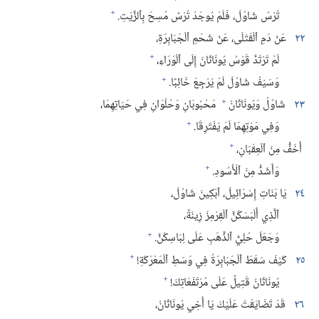
+
تُرْسُ شَاوُلَ،‏ فَلَمْ يُوجَدْ تُرْسٌ مُسِحَ بِٱلزَّيْتِ.‏
٢٢
عَنْ دَمِ ٱلْقَتْلَى،‏ عَنْ شَحْمِ ٱلْجَبَابِرَةِ،‏
+
لَمْ تَرْتَدَّ قَوْسُ يُونَاثَانَ إِلَى ٱلْوَرَاءِ،‏
+
وَسَيْفُ شَاوُلَ لَمْ يَرْجِعْ خَائِبًا.‏
+
٢٣
شَاوُلُ وَيُونَاثَانُ
مَحْبُوبَانِ وَحُلْوَانِ فِي حَيَاتِهِمَا،‏
+
وَفِي مَوْتِهِمَا لَمْ يَفْتَرِقَا.‏
+
أَخَفُّ مِنَ ٱلْعِقْبَانِ،‏
+
وَأَشَدُّ مِنَ ٱلْأُسُودِ.‏
٢٤
يَا بَنَاتِ إِسْرَائِيلَ،‏ ٱبْكِينَ شَاوُلَ،‏
ٱلَّذِي أَلْبَسَكُنَّ ٱلْقِرْمِزَ زِينَةً،‏
+
وَجَعَلَ حُلِيَّ ٱلذَّهَبِ عَلَى لِبَاسِكُنَّ.‏
+
٢٥
كَيْفَ سَقَطَ ٱلْجَبَابِرَةُ فِي وَسَطِ ٱلْمَعْرَكَةِ!‏
+
يُونَاثَانُ قَتِيلٌ عَلَى مُرْتَفَعَاتِكَ!‏
٢٦
قَدْ تَضَايَقْتُ عَلَيْكَ يَا أَخِي يُونَاثَانُ،‏