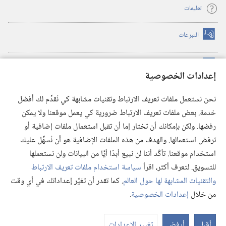
تعليمات
التبرعات
(يفتح
نافذة
جديدة)
مكتبة برج المراقبة الالكترونية
™
(يفتح
إعدادات الخصوصية
نافذة
JW Hub
جديدة)
(يفتح
نحن نستعمل ملفات تعريف الارتباط وتقنيات مشابهة كي نُقدِّم لك أفضل
نافذة
®
خدمة. بعض ملفات تعريف الارتباط ضرورية كي يعمل موقعنا ولا يمكن
تطبيق
JW Library
جديدة)
رفضها. ولكن بإمكانك أن تختار إما أن تقبل استعمال ملفات إضافية أو
مكتبة برج المراقبة
ترفض استعمالها. والهدف من هذه الملفات الإضافية هو أن نُسهِّل عليك
استخدام موقعنا. تأكَّد أننا لن نبيع أبدًا أيًّا من البيانات ولن نستعملها
للتسويق. لتعرف أكثر، اقرأ
سياسة استخدام ملفات تعريف الارتباط
والتقنيات المشابهة لها حول العالم
. كما تقدر أن تغيِّر إعداداتك في أي وقت
Copyright
© 2026 .Watch Tower Bible and Tract Society of Pennsylvania
من خلال
إعدادات الخصوصية
.
عر
شروط الاستخدام
|
سياسة الخصوصية
|
إعدادات الخصوصية
الم
أقبل
أرفض
تغيير الإعدادات