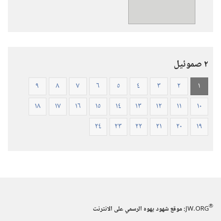
الكتاب
المقدس
—
ترجمة
العالم
٢ صموئيل
الجديد
(ورقي
٩
٨
٧
٦
٥
٤
٣
٢
١
الغلاف)
١٨
١٧
١٦
١٥
١٤
١٣
١٢
١١
١٠
٢٤
٢٣
٢٢
٢١
٢٠
١٩
®
JW.ORG
:‏ موقع شهود يهوه الرسمي على الانترنت