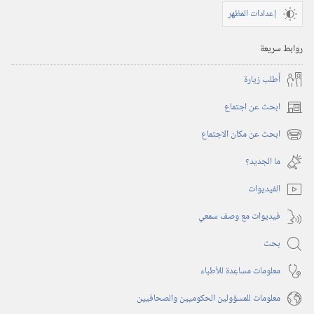
إعدادات المظهر
روابط سريعة
أُطلب زيارة
ابحث عن اجتماع
(يفتح
نافذة
ابحث عن مكان الاجتماع
(يفتح
جديدة)
نافذة
ما الجديد؟‏
جديدة)
الفيديوات
فيديوات مع وصف سمعي
بحث
معلومات مساعِدة للأطباء
معلومات للمسؤولين الحكوميين والصحافيين