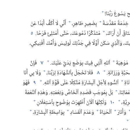
 يَسُوعَ رَبِّنَا!‏
+
خِدْمَةً مُقَدَّسَةً
بِضَمِيرٍ طَاهِرٍ،‏
أَنِّي لَا أَكُفُّ أَبَدًا عَنْ
+
+
اقٌ أَنْ أَرَاكَ،‏
مُتَذَكِّرًا دُمُوعَكَ،‏ حَتَّى أَمْتَلِئَ فَرَحًا.‏
٥
+
كَ،‏ وَٱلَّذِي سَكَنَ أَوَّلًا فِي جَدَّتِكَ لُوئِيسَ وَأُمِّكَ أَفْنِيكِي،‏
مَوْهِبَةَ
ٱللهِ ٱلَّتِي فِيكَ بِوَضْعِ يَدَيَّ عَلَيْكَ.‏
٧
فَإِنَّ
+
+
َبَّةٍ وَرَزَانَةٍ.‏
٨
فَلَا تَخْجَلْ بِٱلشَّهَادَةِ لِرَبِّنَا،‏
وَلَا بِي أَنَا
+
+
َاةِ
ٱلسُّوءِ لِأَجْلِ ٱلْبِشَارَةِ مُتَّكِلًا عَلَى قُوَّةِ ٱللهِ.‏
٩
فَهُوَ
+
+
َالِنَا،‏
بَلْ بِمُوجَبِ قَصْدِهِ ٱلْخَاصِّ وَنِعْمَتِهِ.‏ وَهٰذِهِ ٱلنِّعْمَةُ
+
َّةٍ،‏
١٠
وَلٰكِنَّهَا ٱلْآنَ أُظْهِرَتْ بِوُضُوحٍ بِٱسْتِعْلَانِ
+
+
وَأَنَارَ
ٱلْحَيَاةَ
وَعَدَمَ ٱلْفَسَادِ
بِوَاسِطَةِ ٱلْبِشَارَةِ،‏
+
+
+
+
+