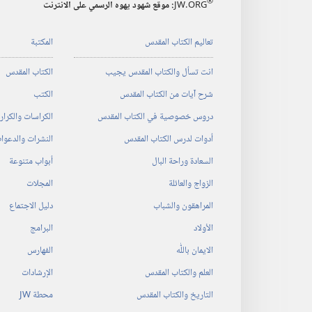
®
JW.ORG
:‏ موقع شهود يهوه الرسمي على الانترنت
تعاليم الكتاب المقدس
المكتبة
انت تسأل والكتاب المقدس يجيب
الكتاب المقدس
شرح آيات من الكتاب المقدس
الكتب
دروس خصوصية في الكتاب المقدس
الكراسات والكرا
أدوات لدرس الكتاب المقدس
النشرات والدعوا
السعادة وراحة البال
أبواب متنوعة
الزواج والعائلة
المجلات
المراهقون والشباب
دليل الاجتماع
الأولاد
البرامج
الايمان باللّٰه
الفهارس
العلم والكتاب المقدس
الإرشادات
التاريخ والكتاب المقدس
محطة‏ ‏JW