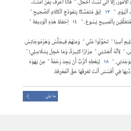
لْأُمُورَ،‏ إِلَّا أَنِّي لَسْتُ أَخْجَلُ.‏
فَأَنَا أَعْرِفُ بِمَنْ آمَنْتُ،‏
+
لْيَوْمِ.‏
١٣
اِبْقَ مُتَمَسِّكًا بِنَمُوذَجِ ٱلْكَلَامِ ٱلصَّحِيحِ
+
+
مُتَعَلِّقَيْنِ بِٱلْمَسِيحِ يَسُوعَ.‏
١٤
اِحْفَظْ هٰذِهِ ٱلْوَدِيعَةَ
+
+
ْلِيمِ آسِيَا
تَحَوَّلُوا عَنِّي
وَمِنْهُمْ فِيجَلُّسُ وَهَرْمُوجَانِسُ.‏
+
+
َ،‏
لِأَنَّهُ أَنْعَشَنِي
مِرَارًا كَثِيرَةً،‏ وَمَا خَجِلَ بِسَلَاسِلِي!‏
+
+
+
وَجَدَنِي.‏
١٨
لِيُعْطِهِ ٱلرَّبُّ أَنْ يَجِدَ رَحْمَةً
مِنْ يَهْوَهَ
+
+
ِّيهَا فِي أَفَسُسَ أَنْتَ تَعْرِفُهَا حَقَّ ٱلْمَعْرِفَةِ.‏
ما يلي