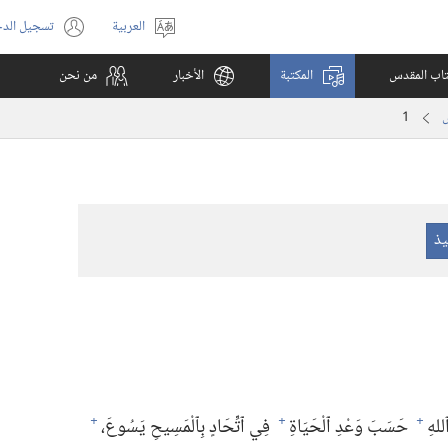
العربية
تسجيل الد
اختر
(يفتح
اللغة
نافذة
كتاب المقدس
المكتبة
الأخبار
من نحن
جديدة)
1
للهِ
حَسَبَ وَعْدِ ٱلْحَيَاةِ
فِي ٱتِّحَادٍ بِٱلْمَسِيحِ يَسُوعَ،‏
+
+
+