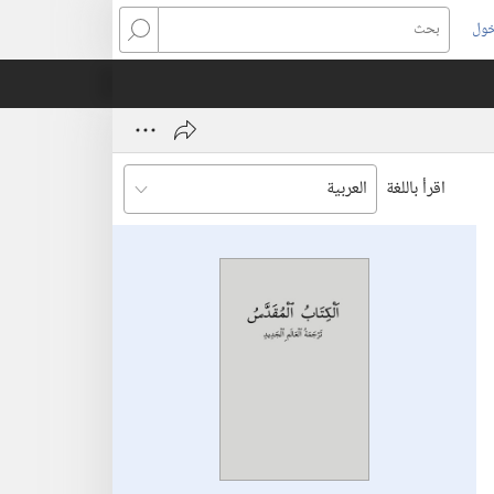
خول
بحث
اقرأ باللغة