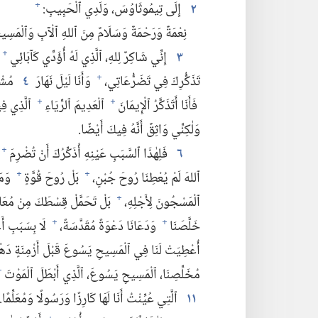
٢
إِلَى تِيمُوثَاوُسَ،‏ وَلَدِي ٱلْحَبِيبِ:‏
+
نِعْمَةٌ وَرَحْمَةٌ وَسَلَامٌ مِنَ ٱللهِ ٱلْآبِ وَٱلْمَسِيحِ
٣
إِنِّي شَاكِرٌ لِلهِ،‏ ٱلَّذِي لَهُ أُؤَدِّي كَآبَائِي
+
تَذَكُّرِكَ فِي تَضَرُّعَاتِي،‏
وَأَنَا لَيْلَ نَهَارَ
٤
مُشْتَ
+
فَأَنَا أَتَذَكَّرُ ٱلْإِيمَانَ
ٱلْعَدِيمَ ٱلرِّيَاءِ
ٱلَّذِي فِي
+
+
وَلٰكِنِّي وَاثِقٌ أَنَّهُ فِيكَ أَيْضًا.‏
٦
فَلِهٰذَا ٱلسَّبَبِ عَيْنِهِ أُذَكِّرُكَ أَنْ تُضْرِمَ
+
ٱللهَ لَمْ يُعْطِنَا رُوحَ جُبْنٍ،‏
بَلْ رُوحَ قُوَّةٍ
وَمَح
+
+
ٱلْمَسْجُونَ لِأَجْلِهِ،‏
بَلْ تَحَمَّلْ قِسْطَكَ مِنْ مُعَان
+
خَلَّصَنَا
وَدَعَانَا دَعْوَةً مُقَدَّسَةً،‏
لَا بِسَبَبِ أَعْم
+
+
أُعْطِيَتْ لَنَا فِي ٱلْمَسِيحِ يَسُوعَ قَبْلَ أَزْمِنَةٍ دَهْرِي
مُخَلِّصِنَا،‏ ٱلْمَسِيحِ يَسُوعَ،‏ ٱلَّذِي أَبْطَلَ ٱلْمَوْتَ
+
١١
ٱلَّتِي عُيِّنْتُ أَنَا لَهَا كَارِزًا وَرَسُولًا وَمُعَلِّمًا.‏