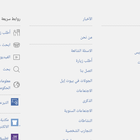
الأخبار
روابط سريعة
أُطلب ز
من نحن
ابحث عن
(يفتح
الاسئلة الشائعة
ريس
نافذة
الفيديو
أُطلب زيارة
جديدة)
ت
بحث
اتصل بنا
الجولات في بيوت إيل
معلومات
الحكوم
الاجتماعات
الذكرى
التبرع
(يفتح
الاجتماعات السنوية
نافذة
جديدة)
مكتبة 
النشاطات
(يفتح
الالكت
التجارب الشخصية
نافذة
تطبيق