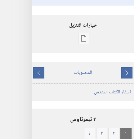
خيارات التنزيل
خيارات
تنزيل
الاصدارات
الكتاب
المحتويات
المقدس
ما
ما
—
يسبق
يلي
اسفار الكتاب المقدس
ترجمة
العالم
الجديد
(ورقي
٢ تيموثاوس
الغلاف)
٤
٣
٢
١