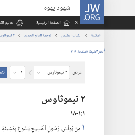
JW.ORG
شهود يهوه
الصفحة الرئيسية
تعاليم ال
المكتبة
الكتاب المقدس
ترجمة العالم الجديد
٢ تيموثاوس
أُنظر الطبعة المنقحة ٢٠١٩
الفصل
عرض
السفر
٢ تيموثاوس
١‏:‏١‏-١٨
١
مِنْ بُولُسَ،‏ رَسُولِ ٱلْمَسِيحِ يَسُوعَ بِمَشِيئَةِ ٱ