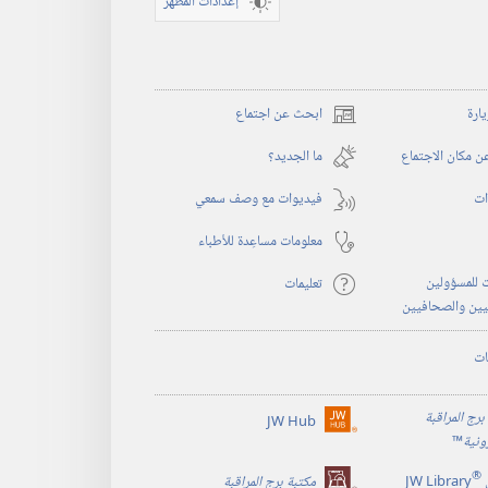
إعدادات المظهر
يارة
ابحث عن اجتماع
(يفتح
نافذة
 مكان الاجتماع
ما الجديد؟‏
جديدة)
ات
فيديوات مع وصف سمعي
معلومات مساعِدة للأطباء
 للمسؤولين
تعليمات
يين والصحافيين
ات
برج المراقبة
JW Hub
(يفتح
رونية
™
نافذة
®
جديدة)
JW Library
مكتبة برج المراقبة