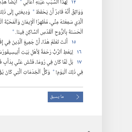
١٢
لِهٰذَا ٱلسَّبَبِ عَيْنِهِ أُعَانِي
أَيْضًا هٰذِهِ ٱ
+
وَوَاثِقٌ أَنَّهُ قَادِرٌ أَنْ يَحْفَظَ
وَدِيعَتِي إِلَى ذٰلِكَ ٱ
+
ٱلَّذِي سَمِعْتَهُ مِنِّي،‏ مُظْهِرًا ٱلْإِيمَانَ وَٱلْمَحَبَّةَ ٱلْ
ٱلْحَسَنَةَ بِٱلرُّوحِ ٱلْقُدُسِ ٱلسَّاكِنِ فِينَا.‏
+
١٥
أَنْتَ تَعْلَمُ هٰذَا،‏ أَنَّ جَمِيعَ ٱلَّذِينَ فِي إِق
١٦
لِيُعْطِ ٱلرَّبُّ رَحْمَةً لِأَهْلِ بَيْتِ أُنِيسِيفُورُس
١٧
بَلْ لَمَّا كَانَ فِي رُومَا،‏ فَتَّشَ عَنِّي بِدَأَبٍ فَ
فِي ذٰلِكَ ٱلْيَوْمِ!‏
وَكُلُّ ٱلْخِدْمَاتِ ٱلَّتِي كَانَ يُؤَد
+
ما يسبق