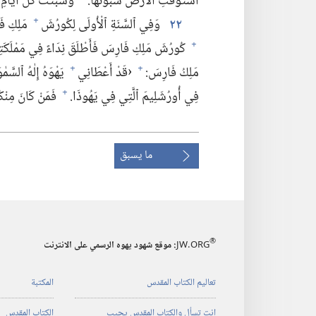
ٱسْتَوْفَتِ ٱلْأَرْضُ سُبُوتَهَا.‏
وَسَبَتَتْ كُلَّ أَيَّامِ 
٢٢
وَفِي ٱلسَّنَةِ ٱلْأُولَى لِكُورُشَ
مَلِكِ فَ
+
كُورُشَ مَلِكِ فَارِسَ فَأَطْلَقَ نِدَاءً فِي مَمْلَكَتِهِ كُل
+
مَلِكُ فَارِسَ:‏
‹قَدْ أَعْطَانِي
يَهْوَهُ إِلٰهُ ٱلسَّمٰ
+
+
فِي أُورُشَلِيمَ ٱلَّتِي فِي يَهُوذَا.‏
فَمَنْ كَانَ مِنْكُم
+
ما يسبق
®
JW.ORG
:‏ موقع شهود يهوه الرسمي على الانترنت
تعاليم الكتاب المقدس
المكتبة
انت تسأل والكتاب المقدس يجيب
الكتاب المقدس