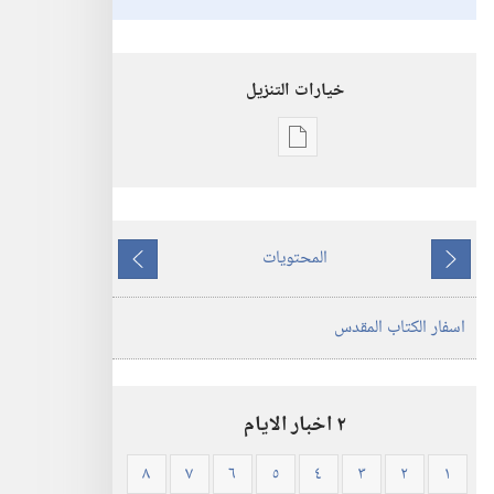
خيارات التنزيل
خيارات
تنزيل
الاصدارات
الكتاب
المحتويات
المقدس
ما
ما
—
يسبق
يلي
اسفار الكتاب المقدس
ترجمة
العالم
الجديد
(ورقي
٢ اخبار الايام
الغلاف)
٨
٧
٦
٥
٤
٣
٢
١