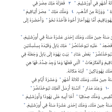
َةَ أَشْهُرٍ فِي أُورُشَلِيمَ.‏
٣
فَعَزَلَهُ مَلِكُ مِصْرَ فِي
+
ةِ
وَوَزْنَةً مِنَ ٱلذَّهَبِ.‏
٤
وَمَلَّكَ مَلِكُ
مِصْرَ أَلِيَاقِيمَ
+
+
+
ُويَاقِيمَ،‏ أَمَّا يَهُوآحَازُ أَخُوهُ فَأَخَذَهُ نَخْوٌ
وَأَحْضَرَهُ إِلَى
+
َنَةً حِينَ مَلَكَ،‏ وَمَلَكَ إِحْدَى عَشْرَةَ سَنَةً فِي أُورُشَلِيمَ،‏
+
َصَعِدَ
عَلَيْهِ نَبُوخَذْنَصَّرُ
مَلِكُ بَابِلَ وَقَيَّدَهُ بِسِلْسِلَتَيْنِ
+
+
بُوخَذْنَصَّرُ
بَعْضَ عَتَادِ
بَيْتِ يَهْوَهَ إِلَى بَابِلَ وَجَعَلَهُ فِي
+
+
قِيمَ وَٱلْمَكْرَهَاتُ
ٱلَّتِي فَعَلَهَا وَمَا وُجِدَ ضِدَّهُ،‏ فَهَا هِيَ
+
مَلَكَ يَهُويَاكِينُ
ٱبْنُهُ مَكَانَهُ.‏
+
ةً حِينَ مَلَكَ،‏ وَمَلَكَ ثَلَاثَةَ أَشْهُرٍ
وَعَشَرَةَ أَيَّامٍ فِي
+
١٠
وَعِنْدَ مَدَارِ
ٱلسَّنَةِ أَرْسَلَ ٱلْمَلِكُ نَبُوخَذْنَصَّرُ
+
+
َّفِيسِ.‏ وَمَلَّكَ صِدْقِيَّا
أَخَا أَبِيهِ عَلَى يَهُوذَا وَأُورُشَلِيمَ.‏
+
+
نَةً حِينَ مَلَكَ،‏ وَمَلَكَ إِحْدَى عَشْرَةَ سَنَةً فِي أُورُشَلِيمَ.‏
+