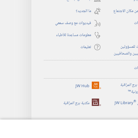
(يفتح
نافذة
 مكان الاجتماع
ما الجديد؟‏
جديدة)
ات
فيديوات مع وصف سمعي
معلومات مساعِدة للأطباء
 للمسؤولين
تعليمات
يين والصحافيين
ات
برج المراقبة
JW Hub
(يفتح
رونية
™
نافذة
®
جديدة)
JW Library
مكتبة برج المراقبة