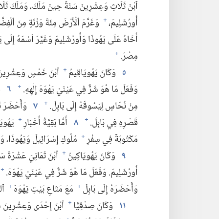
ٱبْنَ ثَلَاثٍ وَعِشْرِينَ سَنَةً حِينَ مَلَكَ،‏ وَمَلَكَ ثَلَاث
أُورُشَلِيمَ،‏
وَغَرَّمَ ٱلْأَرْضَ مِئَةَ وَزْنَةٍ مِنَ ٱلْفِضَّ
+
أَخَاهُ عَلَى يَهُوذَا وَأُورُشَلِيمَ وَغَيَّرَ ٱسْمَهُ إِلَى يَه
مِصْرَ.‏
+
٥
وَكَانَ يَهُويَاقِيمُ
ٱبْنَ خَمْسٍ وَعِشْرِينَ س
+
وَفَعَلَ مَا هُوَ شَرٌّ فِي عَيْنَيْ يَهْوَهَ إِلٰهِهِ.‏
٦
ف
+
مِنْ نُحَاسٍ لِيَسُوقَهُ إِلَى بَابِلَ.‏
٧
وَأَحْضَرَ نَ
+
قَصْرِهِ فِي بَابِلَ.‏
٨
أَمَّا بَقِيَّةُ أَخْبَارِ
يَهُويَا
+
+
مَكْتُوبَةٌ فِي سِفْرِ
مُلُوكِ إِسْرَائِيلَ وَيَهُوذَا،‏ وَ
+
٩
وَكَانَ يَهُويَاكِينُ
ٱبْنَ ثَمَانِيَ عَشْرَةَ سَنَ
+
أُورُشَلِيمَ.‏ وَفَعَلَ مَا هُوَ شَرٌّ فِي عَيْنَيْ يَهْوَهَ.‏
+
وَأَحْضَرَهُ إِلَى بَابِلَ
مَعَ مَتَاعِ بَيْتِ يَهْوَهَ
ٱلن
+
+
١١
وَكَانَ صِدْقِيَّا
ٱبْنَ إِحْدَى وَعِشْرِينَ سَ
+