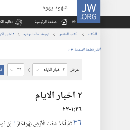
JW.ORG
شهود يهوه
الصفحة الرئيسية
تعاليم ال
المكتبة
الكتاب المقدس
ترجمة العالم الجديد
٢ اخبار الايام
أُنظر الطبعة المنقحة ٢٠١٩
الفصل
عرض
السفر
٢ اخبار الايام
٣٦‏:‏١‏-٢٣
٣٦
ثُمَّ أَخَذَ شَعْبُ ٱلْأَرْضِ يَهُوآحَازَ
بْنَ يُوشِ
+