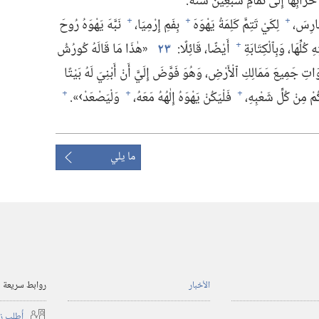
خَرَابِهَا إِلَى تَمَامِ سَبْعِينَ سَنَةً.‏
ارِسَ،‏
لِكَيْ تَتِمَّ كَلِمَةُ يَهْوَهَ
بِفَمِ إِرْمِيَا،‏
نَبَّهَ يَهْوَهُ رُوحَ
+
+
+
ِّهَا،‏ وَبِٱلْكِتَابَةِ
أَيْضًا،‏ قَائِلًا:‏
٢٣
‏«هٰذَا مَا قَالَهُ كُورُشُ
+
وَاتِ جَمِيعَ مَمَالِكِ ٱلْأَرْضِ،‏ وَهُوَ فَوَّضَ إِلَيَّ أَنْ أَبْنِيَ لَهُ بَيْتًا
ْ مِنْ كُلِّ شَعْبِهِ،‏
فَلْيَكُنْ يَهْوَهُ إِلٰهُهُ مَعَهُ،‏
وَلْيَصْعَدْ›».‏
+
+
+
ما يلي
الأخبار
روابط سريعة
أُطلب ز