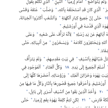
 وَلَمْ يَتَوَاضَعْ
أَمَامَ إِرْمِيَا
ٱلنَّبِيِّ
ٱلَّذِي تَكَلَّمَ بِقَوْلِ
+
+
+
رَ
ٱلَّذِي كَانَ قَدِ ٱسْتَحْلَفَهُ بِٱللهِ،‏
وَصَلَّبَ
عُنُقَهُ وَقَسَّى
+
+
+
١
حَتَّى إِنَّ جَمِيعَ كِبَارِ ٱلْكَهَنَةِ
وَٱلشَّعْبِ أَكْثَرُوا ٱلْخِيَانَةَ،‏
+
َهْوَهَ ٱلَّذِي قَدَّسَهُ فِي أُورُشَلِيمَ.‏
+
ٰهُ آبَائِهِمْ عَنْ يَدِ رُسُلِهِ
لِأَنَّهُ تَرَأَّفَ عَلَى شَعْبِهِ
وَعَلَى
+
+
ٱللهِ وَيَحْتَقِرُونَ كَلَامَهُ
وَيَسْخَرُونَ
مِنْ أَنْبِيَائِهِ،‏ حَتَّى
+
+
فَاءٌ.‏
+
َلَ شُبَّانَهُمْ بِٱلسَّيْفِ
فِي بَيْتِ مَقْدِسِهِمْ،‏
وَلَمْ يَتَرَأَّفْ
+
+
أَسْلَمَ ٱلْجَمِيعَ إِلَى يَدِهِ.‏
١٨
وَكُلُّ ٱلْعَتَادِ
ٱلْمَوْجُودِ فِي
+
َيْتِ يَهْوَهَ وَخَزَائِنُ ٱلْمَلِكِ
وَرُؤَسَائِهِ،‏ أَحْضَرَهَا كُلَّهَا إِلَى
+
أُورُشَلِيمَ.‏ وَأَحْرَقُوا جَمِيعَ قُصُورِهَا بِٱلنَّارِ وَكُلَّ مَا فِيهَا مِنْ
٢٠
وَأَخَذَ ٱلَّذِينَ بَقُوا مِنَ ٱلسَّيْفِ أَسْرَى إِلَى بَابِلَ،‏
+
+
َكَةُ فَارِسَ،‏
٢١
لِكَيْ تَتِمَّ كَلِمَةُ يَهْوَهَ بِفَمِ إِرْمِيَا،‏
حَتَّى
+
+
+