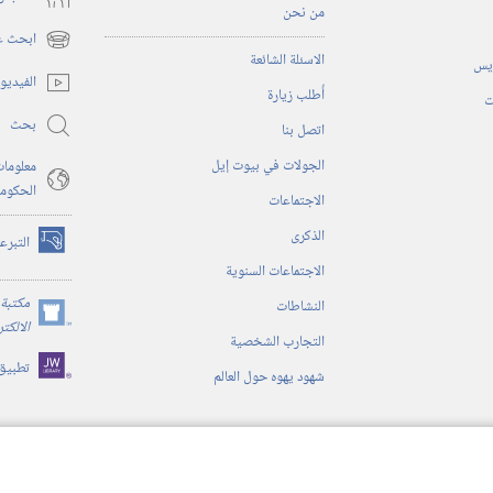
من نحن
ابحث عن
(يفتح
الاسئلة الشائعة
ريس
نافذة
الفيديو
أُطلب زيارة
جديدة)
ت
بحث
اتصل بنا
الجولات في بيوت إيل
معلومات
الحكوم
الاجتماعات
الذكرى
التبرع
(يفتح
الاجتماعات السنوية
نافذة
جديدة)
مكتبة 
النشاطات
(يفتح
الالكت
التجارب الشخصية
نافذة
تطبيق
جديدة)
شهود يهوه حول العالم
ية
ن الكتاب المقدس