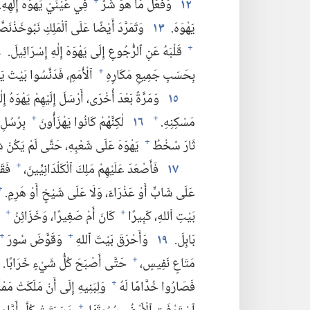
١٢
وَفَعَلَ مَا هُوَ شَرٌّ
فِي عَيْنَيْ يَهْوَهَ إِلٰهِهِ.‏
+
يَهْوَهَ.‏
١٣
وَتَمَرَّدَ أَيْضًا عَلَى ٱلْمَلِكِ نَبُوخَذْنَصَّ
قَلْبَهُ عَنِ ٱلرُّجُوعِ إِلَى يَهْوَهَ إِلٰهِ إِسْرَائِيلَ.‏
٤
+
بِحَسَبِ جَمِيعِ مَكَارِهِ
ٱلْأُمَمِ،‏ فَدَنَّسُوا بَيْتَ ي
+
١٥
وَمَرَّةً بَعْدَ أُخْرَى،‏ أَرْسَلَ إِلَيْهِمْ يَهْوَهُ إِل
مَسْكِنِهِ.‏
١٦
لٰكِنَّهُمْ كَانُوا يَهْزَأُونَ
بِرُسُلِ 
+
+
ثَارَ سُخْطُ
يَهْوَهَ عَلَى شَعْبِهِ،‏ حَتَّى لَمْ يَكُنْ شِ
+
١٧
فَأَصْعَدَ عَلَيْهِمْ مَلِكَ ٱلْكَلْدَانِيِّينَ،‏
فَقَت
+
عَلَى شَابٍّ أَوْ عَذْرَاءَ،‏ وَلَا عَلَى شَيْخٍ أَوْ هَرِمٍ.‏
+
بَيْتِ ٱللهِ،‏ كَبِيرًا
كَانَ أَمْ صَغِيرًا،‏ وَخَزَائِنُ
ب
+
+
بَابِلَ.‏
١٩
وَأَحْرَقَ بَيْتَ ٱللهِ
وَقَوَّضَ سُورَ
+
+
مَتَاعٍ نَفِيسٍ،‏
حَتَّى أَصْبَحَ كُلُّ شَيْءٍ خَرَابًا.‏
+
فَصَارُوا خُدَّامًا لَهُ
وَلِبَنِيهِ إِلَى أَنْ مَلَكَتْ مَمْل
+
+