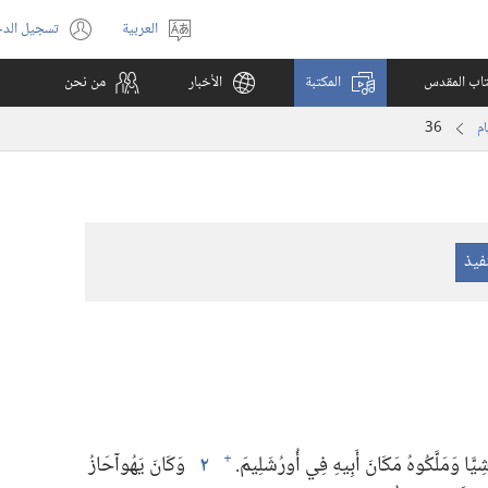
العربية
تسجيل الد
اختر
(يفتح
اللغة
نافذة
كتاب المقدس
المكتبة
الأخبار
من نحن
جديدة)
36
يَّا وَمَلَّكُوهُ مَكَانَ أَبِيهِ فِي أُورُشَلِيمَ.‏
٢
وَكَانَ يَهُوآحَازُ
+