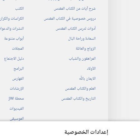
شرح آيات من الكتاب المقدس
الكتب
دروس خصوصية في الكتاب المقدس
الكراسات والكرا
أدوات لدرس الكتاب المقدس
النشرات والدعوا
السعادة وراحة البال
أبواب متنوعة
الزواج والعائلة
المجلات
المراهقون والشباب
دليل الاجتماع
الأولاد
البرامج
الايمان باللّٰه
الفهارس
العلم والكتاب المقدس
الإرشادات
التاريخ والكتاب المقدس
محطة‏ ‏JW
الفيديوات
الموسيقى
المسرحيات السمع
إعدادات الخصوصية
قراءات مسرحية م