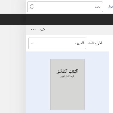
خول
بحث
اقرأ باللغة