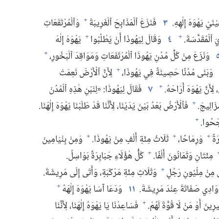
 يَهْوَهَ إِلٰهِهِ.‏
٣
فَنَزَعَ ٱلْمَذَابِحَ ٱلْغَرِيبَةَ
وَٱلْمُرْتَفَعَاتِ
+
ٱلْمُقَدَّسَةَ.‏
٤
وَقَالَ لِيَهُوذَا أَنْ يَطْلُبُوا
يَهْوَهَ إِلٰهَ
+
+
وَنَزَعَ مِنْ كُلِّ مُدُنِ يَهُوذَا ٱلْمُرْتَفَعَاتِ وَمَوَاقِدَ ٱلْبَخُورِ،‏
+
وَبَنَى مُدُنًا حَصِينَةً فِي يَهُوذَا،‏
لِأَنَّ ٱلْأَرْضَ نَعِمَتْ
+
ِأَنَّ يَهْوَهَ أَرَاحَهُ.‏
٧
فَقَالَ لِيَهُوذَا:‏ «لِنَبْنِ هٰذِهِ ٱلْمُدُنَ
+
َالِيجَ.‏
فَٱلْأَرْضُ بَعْدُ بَيْنَ يَدَيْنَا،‏ لِأَنَّنَا قَدْ طَلَبْنَا يَهْوَهَ إِلٰهَنَا.‏
+
جَحُوا.‏
+
ةً
وَرِمَاحًا،‏
ثَلَاثُ مِئَةِ أَلْفٍ مِنْ يَهُوذَا.‏
وَمِنْ بِنْيَامِينَ
+
+
+
مِئَتَانِ وَثَمَانُونَ أَلْفًا.‏
كُلُّ هٰؤُلَاءِ جَبَابِرَةٌ بَوَاسِلُ.‏
+
مِنْ مِلْيُونِ رَجُلٍ
وَثَلَاثِ مِئَةِ مَرْكَبَةٍ،‏ وَأَتَى إِلَى مَرِيشَةَ.‏
+
وَادِي صَفَاتَةَ عِنْدَ مَرِيشَةَ.‏
١١
وَدَعَا آسَا يَهْوَهَ إِلٰهَهُ
+
ِينَ أَوْ مَنْ لَا قُوَّةَ لَهُمْ.‏
فَسَاعِدْنَا يَا يَهْوَهُ إِلٰهَنَا،‏ لِأَنَّنَا
+