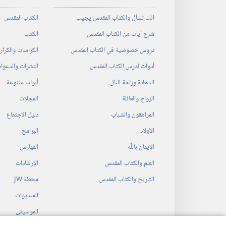
انت تسأل والكتاب المقدس يجيب
الكتاب المقدس
شرح آيات من الكتاب المقدس
الكتب
دروس خصوصية في الكتاب المقدس
الكراسات والكرا
أدوات لدرس الكتاب المقدس
النشرات والدعوا
السعادة وراحة البال
أبواب متنوعة
الزواج والعائلة
المجلات
المراهقون والشباب
دليل الاجتماع
الأولاد
البرامج
الايمان باللّٰه
الفهارس
العلم والكتاب المقدس
الإرشادات
التاريخ والكتاب المقدس
محطة‏ ‏JW
الفيديوات
الموسيقى