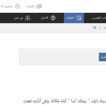
العربية
تسجيل الد
اختر
(يفتح
اللغة
نافذة
كتاب المقدس
المكتبة
الأخبار
من نحن
جديدة)
14
نَةِ دَاوُدَ،‏
وَمَلَكَ آسَا
ٱبْنُهُ مَكَانَهُ.‏ وَفِي أَيَّامِهِ نَعِمَتِ
+
+