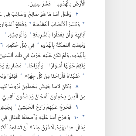
ٱلْأَرْضُ بِٱلْهُدُوءِ
عَشْرَ سِنِينَ.‏
+
٢
وَفَعَلَ آسَا مَا هُوَ صَالِحٌ وَصَائِبٌ فِي عَيْنَيْ
وَكَسَّرَ ٱلْأَنْصَابَ ٱلْمُقَدَّسَةَ
وَقَطَعَ ٱلسَّوَارِيَ 
+
+
آبَائِهِمْ وَأَنْ يَعْمَلُوا بِٱلشَّرِيعَةِ
وَٱلْوَصِيَّةِ.‏
٥
+
+
وَنَعِمَتِ ٱلْمَمْلَكَةُ بِٱلْهُدُوءِ
فِي ظِلِّ حُكْمِهِ.‏
٦
+
بِٱلْهُدُوءِ،‏ وَلَمْ تَكُنْ عَلَيْهِ حَرْبٌ فِي تِلْكَ ٱلسِّنِينَ،‏ ل
وَنُقِمْ حَوْلَهَا أَسْوَارًا
وَأَبْرَاجًا،‏
مَصَارِيعَ وَمَز
+
+
طَلَبْنَاهُ فَأَرَاحَنَا مِنْ كُلِّ جِهَةٍ».‏
فَبَنَوْا وَنَ
+
+
٨
وَكَانَ لِآسَا جَيْشٌ يَحْمِلُونَ تُرُوسًا كَبِيرَ
مِنَ ٱلَّذِينَ يَحْمِلُونَ ٱلْمَجَانَّ وَيَشُدُّونَ ٱلْقِسِيَّ
+
٩
فَخَرَجَ عَلَيْهِمْ زَارَحُ ٱلْحَبَشِيُّ
بِجَيْشٍ 
+
١٠
وَخَرَجَ آسَا عَلَيْهِ وَٱصْطَفَّا لِلْقِتَالِ فِي 
+
وَقَالَ:‏ «يَا يَهْوَهُ،‏ لَا فَرْقَ عِنْدَكَ أَنْ تُسَاعِدَ ٱلْكَثِير