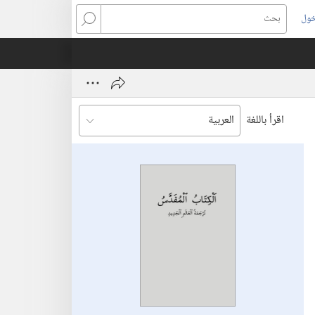
خول
بحث
اقرأ باللغة