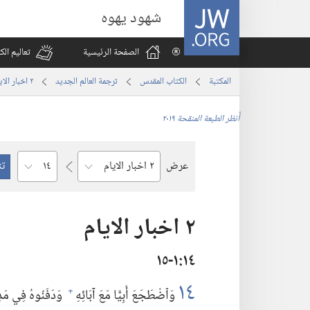
JW.ORG
شهود يهوه
الصفحة الرئيسية
تعاليم ال
المكتبة
الكتاب المقدس
ترجمة العالم الجديد
٢ اخبار الايام
أُنظر الطبعة المنقحة ٢٠١٩
الفصل
عرض
السفر
٢ اخبار الايام
١٤‏:‏١‏-١٥
١٤
وَٱضْطَجَعَ أَبِيَّا مَعَ آبَائِهِ
وَدَفَنُوهُ فِي مَدِي
+