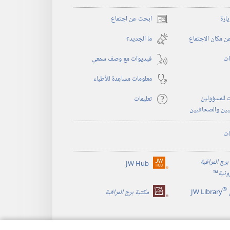
يارة
ابحث عن اجتماع
(يفتح
نافذة
 مكان الاجتماع
ما الجديد؟‏
جديدة)
ات
فيديوات مع وصف سمعي
معلومات مساعِدة للأطباء
 للمسؤولين
تعليمات
يين والصحافيين
ات
برج المراقبة
JW Hub
(يفتح
رونية
™
نافذة
®
جديدة)
JW Library
مكتبة برج المراقبة