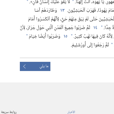
ورِ.‏ يَا يَهْوَهُ،‏ أَنْتَ إِلٰهُنَا.‏
لَا يَقْوَ عَلَيْكَ إِنْسَانٌ فَانٍ».‏
+
+
َامَ يَهُوذَا،‏ فَهَرَبَ ٱلْحَبَشِيُّونَ.‏
١٣
وَطَارَدَهُمْ آسَا
بَشِيِّينَ حَتَّى لَمْ يَبْقَ مِنْهُمْ حَيٌّ،‏ لِأَنَّهُمُ ٱنْكَسَرُوا أَمَامَ
 جِدًّا.‏
١٤
ثُمَّ ضَرَبُوا جَمِيعَ ٱلْمُدُنِ ٱلَّتِي حَوْلَ جَرَارَ،‏ لِأَنَّ
+
ِأَنَّهُ كَانَ فِيهَا نَهْبٌ كَثِيرٌ.‏
١٥
وَضَرَبُوا أَيْضًا خِيَامَ
+
+
ثُمَّ رَجَعُوا إِلَى أُورُشَلِيمَ.‏
+
ما يلي
الأخبار
روابط سريعة