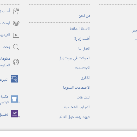
أُطلب ز
من نحن
ابحث عن
(يفتح
الاسئلة الشائعة
ريس
نافذة
الفيديو
أُطلب زيارة
جديدة)
ت
بحث
اتصل بنا
الجولات في بيوت إيل
معلومات
الحكوم
الاجتماعات
الذكرى
التبرع
(يفتح
الاجتماعات السنوية
نافذة
جديدة)
مكتبة 
النشاطات
(يفتح
الالكت
التجارب الشخصية
نافذة
تطبيق
جديدة)
شهود يهوه حول العالم