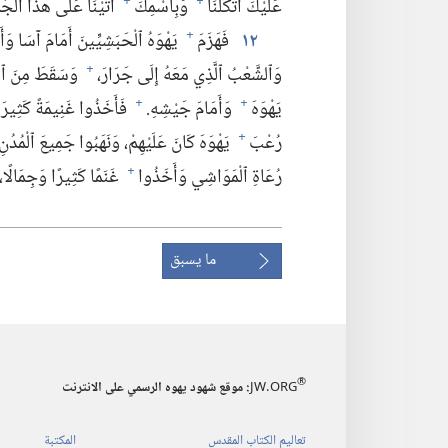
عَلَيْكَ ٱتَّكَلْنَا
وَبِٱسْمِكَ
أَتَيْنَا عَلَى هٰذَا ٱلْجُمْهُ
+
+
١٢
فَهَزَمَ
يَهْوَهُ ٱلْحَبَشِيِّينَ أَمَامَ آسَا وَأَم
+
وَٱلشَّعْبُ ٱلَّذِي مَعَهُ إِلَى جَرَارَ،‏
وَسَقَطَ مِنَ ٱلْحَ
+
يَهْوَهَ
وَأَمَامَ جَيْشِهِ.‏
فَأَخَذُوا غَنِيمَةً كَثِيرَةً
+
+
رُعْبَ
يَهْوَهَ كَانَ عَلَيْهِمْ،‏ وَنَهَبُوا جَمِيعَ ٱلْمُدُنِ ل
+
رُعَاةِ ٱلْمَوَاشِي وَأَخَذُوا
غَنَمًا كَثِيرًا وَجِمَالًا،‏
+
ما يسبق
®
JW.ORG
:‏ موقع شهود يهوه الرسمي على الانترنت
تعاليم الكتاب المقدس
المكتبة