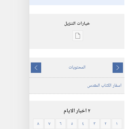
خيارات التنزيل
خيارات
تنزيل
الاصدارات
الكتاب
المحتويات
المقدس
ما
ما
—
يسبق
يلي
اسفار الكتاب المقدس
ترجمة
العالم
الجديد
(ورقي
٢ اخبار الايام
الغلاف)
٨
٧
٦
٥
٤
٣
٢
١