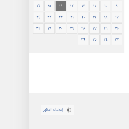
١٦
١٥
١٤
١٣
١٢
١١
١٠
٩
٢٤
٢٣
٢٢
٢١
٢٠
١٩
١٨
١٧
٣٢
٣١
٣٠
٢٩
٢٨
٢٧
٢٦
٢٥
٣٦
٣٥
٣٤
٣٣
إعدادات المظهر