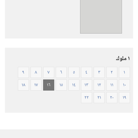
تنزيل
الاصدارات
الكتاب
المقدس
—
ترجمة
العالم
١ ملوك
الجديد
(ورقي
٩
٨
٧
٦
٥
٤
٣
٢
١
الغلاف)
١٨
١٧
١٦
١٥
١٤
١٣
١٢
١١
١٠
٢٢
٢١
٢٠
١٩