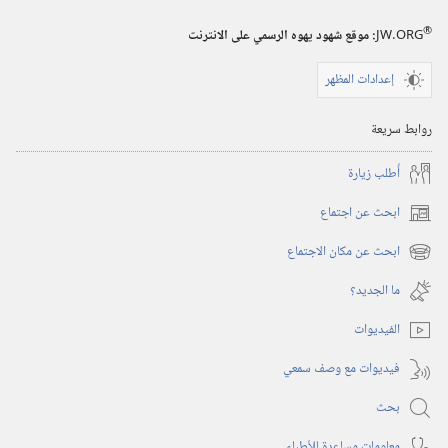
®
JW.ORG
:‏ موقع شهود يهوه الرسمي على الانترنت
إعدادات المظهر
روابط سريعة
أُطلب زيارة
ابحث عن اجتماع
(يفتح
نافذة
ابحث عن مكان الاجتماع
(يفتح
جديدة)
نافذة
ما الجديد؟‏
جديدة)
الفيديوات
فيديوات مع وصف سمعي
بحث
معلومات مساعِدة للأطباء