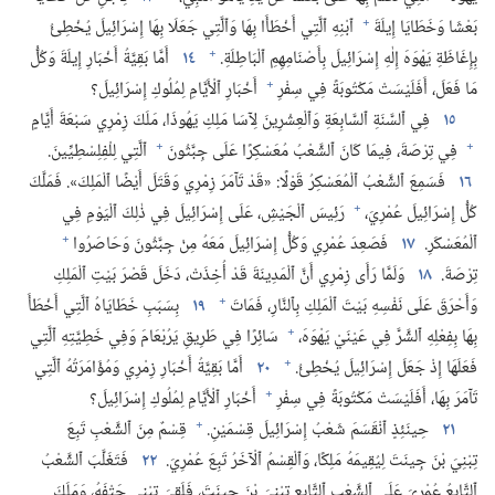
+
بَعْشَا وَخَطَايَا إِيلَةَ
ٱبْنِهِ ٱلَّتِي أَخْطَأَا بِهَا وَٱلَّتِي جَعَلَا بِهَا إِسْرَائِيلَ يُخْطِئُ
+
بِإِغَاظَةِ يَهْوَهَ إِلٰهِ إِسْرَائِيلَ بِأَصْنَامِهِمِ ٱلْبَاطِلَةِ.‏
١٤
أَمَّا بَقِيَّةُ أَخْبَارِ إِيلَةَ وَكُلُّ
+
مَا فَعَلَ،‏ أَفَلَيْسَتْ مَكْتُوبَةً فِي سِفْرِ
أَخْبَارِ ٱلْأَيَّامِ لِمُلُوكِ إِسْرَائِيلَ؟‏
١٥
فِي ٱلسَّنَةِ ٱلسَّابِعَةِ وَٱلْعِشْرِينَ لِآسَا مَلِكِ يَهُوذَا،‏ مَلَكَ زِمْرِي سَبْعَةَ أَيَّامٍ
+
+
فِي تِرْصَةَ،‏ فِيمَا كَانَ ٱلشَّعْبُ مُعَسْكِرًا عَلَى جِبَّثُونَ
ٱلَّتِي لِلْفِلِسْطِيِّينَ.‏
١٦
فَسَمِعَ ٱلشَّعْبُ ٱلْمُعَسْكِرُ قَوْلًا:‏ «قَدْ تَآمَرَ زِمْرِي وَقَتَلَ أَيْضًا ٱلْمَلِكَ».‏ فَمَلَّكَ
+
كُلُّ إِسْرَائِيلَ عُمْرِيَ،‏
رَئِيسَ ٱلْجَيْشِ،‏ عَلَى إِسْرَائِيلَ فِي ذٰلِكَ ٱلْيَوْمِ فِي
+
ٱلْمُعَسْكَرِ.‏
١٧
فَصَعِدَ عُمْرِي وَكُلُّ إِسْرَائِيلَ مَعَهُ مِنْ جِبَّثُونَ وَحَاصَرُوا
تِرْصَةَ.‏
١٨
وَلَمَّا رَأَى زِمْرِي أَنَّ ٱلْمَدِينَةَ قَدْ أُخِذَتْ،‏ دَخَلَ قَصْرَ بَيْتِ ٱلْمَلِكِ
+
وَأَحْرَقَ عَلَى نَفْسِهِ بَيْتَ ٱلْمَلِكِ بِٱلنَّارِ،‏ فَمَاتَ
١٩
بِسَبَبِ خَطَايَاهُ ٱلَّتِي أَخْطَأَ
+
بِهَا بِفِعْلِهِ ٱلشَّرَّ فِي عَيْنَيْ يَهْوَهَ،‏
سَائِرًا فِي طَرِيقِ يَرُبْعَامَ وَفِي خَطِيَّتِهِ ٱلَّتِي
+
فَعَلَهَا إِذْ جَعَلَ إِسْرَائِيلَ يُخْطِئُ.‏
٢٠
أَمَّا بَقِيَّةُ أَخْبَارِ زِمْرِي وَمُؤَامَرَتُهُ ٱلَّتِي
+
تَآمَرَ بِهَا،‏ أَفَلَيْسَتْ مَكْتُوبَةً فِي سِفْرِ
أَخْبَارِ ٱلْأَيَّامِ لِمُلُوكِ إِسْرَائِيلَ؟‏
+
٢١
حِينَئِذٍ ٱنْقَسَمَ شَعْبُ إِسْرَائِيلَ قِسْمَيْنِ.‏
قِسْمٌ مِنَ ٱلشَّعْبِ تَبِعَ
تِبْنِيَ بْنَ جِينَتَ لِيُقِيمَهُ مَلِكًا،‏ وَٱلْقِسْمُ ٱلْآخَرُ تَبِعَ عُمْرِيَ.‏
٢٢
فَتَغَلَّبَ ٱلشَّعْبُ
ٱلتَّابِعُ عُمْرِيَ عَلَى ٱلشَّعْبِ ٱلتَّابِعِ تِبْنِيَ بْنَ جِينَتَ،‏ فَلَقِيَ تِبْنِي حَتْفَهُ،‏ وَمَلَكَ