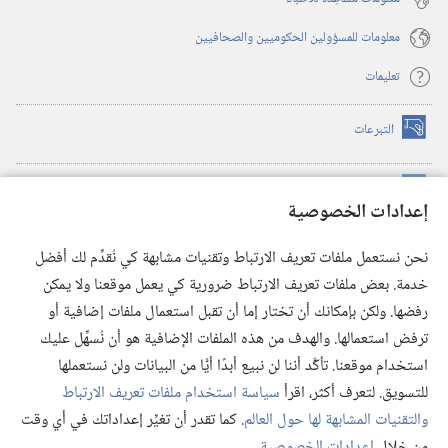
معلومات للمسؤولين الحكوميين والصحافيين
تعليمات
التبرعات
(يفتح
نافذة
جديدة)
مكتبة برج المراقبة الالكترونية
™
(يفتح
إعدادات الخصوصية
نافذة
JW Hub
جديدة)
(يفتح
نحن نستعمل ملفات تعريف الارتباط وتقنيات مشابهة كي نُقدِّم لك أفضل
نافذة
®
خدمة. بعض ملفات تعريف الارتباط ضرورية كي يعمل موقعنا ولا يمكن
تطبيق
JW Library
جديدة)
رفضها. ولكن بإمكانك أن تختار إما أن تقبل استعمال ملفات إضافية أو
مكتبة برج المراقبة
ترفض استعمالها. والهدف من هذه الملفات الإضافية هو أن نُسهِّل عليك
استخدام موقعنا. تأكَّد أننا لن نبيع أبدًا أيًّا من البيانات ولن نستعملها
للتسويق. لتعرف أكثر، اقرأ
سياسة استخدام ملفات تعريف الارتباط
والتقنيات المشابهة لها حول العالم
. كما تقدر أن تغيِّر إعداداتك في أي وقت
Copyright
© 2026 .Watch Tower Bible and Tract Society of Pennsylvania
من خلال
إعدادات الخصوصية
.