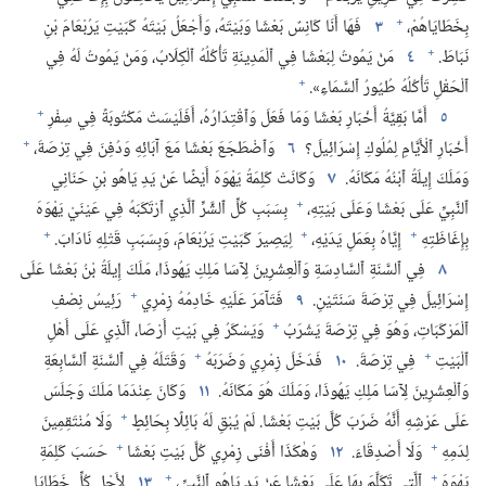
+
بِخَطَايَاهُمْ،‏
٣
فَهَا أَنَا كَانِسٌ بَعْشَا وَبَيْتَهُ،‏ وَأَجْعَلُ بَيْتَهُ كَبَيْتِ يَرُبْعَامَ بْنِ
+
نَبَاطَ.‏
٤
مَنْ يَمُوتُ لِبَعْشَا فِي ٱلْمَدِينَةِ تَأْكُلُهُ ٱلْكِلَابُ،‏ وَمَنْ يَمُوتُ لَهُ فِي
+
ٱلْحَقْلِ تَأْكُلُهُ طُيُورُ ٱلسَّمَاءِ».‏
+
٥
أَمَّا بَقِيَّةُ أَخْبَارِ بَعْشَا وَمَا فَعَلَ وَٱقْتِدَارُهُ،‏ أَفَلَيْسَتْ مَكْتُوبَةً فِي سِفْرِ
+
أَخْبَارِ ٱلْأَيَّامِ لِمُلُوكِ إِسْرَائِيلَ؟‏
٦
وَٱضْطَجَعَ بَعْشَا مَعَ آبَائِهِ وَدُفِنَ فِي تِرْصَةَ،‏
وَمَلَكَ إِيلَةُ ٱبْنُهُ مَكَانَهُ.‏
٧
وَكَانَتْ كَلِمَةُ يَهْوَهَ أَيْضًا عَنْ يَدِ يَاهُو بْنِ حَنَانِي
+
ٱلنَّبِيِّ عَلَى بَعْشَا وَعَلَى بَيْتِهِ،‏
بِسَبَبِ كُلِّ ٱلشَّرِّ ٱلَّذِي ٱرْتَكَبَهُ فِي عَيْنَيْ يَهْوَهَ
+
+
+
بِإِغَاظَتِهِ
إِيَّاهُ بِعَمَلِ يَدَيْهِ،‏
لِيَصِيرَ كَبَيْتِ يَرُبْعَامَ،‏ وَبِسَبَبِ قَتْلِهِ نَادَابَ.‏
٨
فِي ٱلسَّنَةِ ٱلسَّادِسَةِ وَٱلْعِشْرِينَ لِآسَا مَلِكِ يَهُوذَا،‏ مَلَكَ إِيلَةُ بْنُ بَعْشَا عَلَى
+
إِسْرَائِيلَ فِي تِرْصَةَ سَنَتَيْنِ.‏
٩
فَتَآمَرَ عَلَيْهِ خَادِمُهُ زِمْرِي
رَئِيسُ نِصْفِ
+
ٱلْمَرْكَبَاتِ،‏ وَهُوَ فِي تِرْصَةَ يَشْرَبُ
وَيَسْكَرُ فِي بَيْتِ أَرْصَا،‏ ٱلَّذِي عَلَى أَهْلِ
+
+
ٱلْبَيْتِ
فِي تِرْصَةَ.‏
١٠
فَدَخَلَ زِمْرِي وَضَرَبَهُ
وَقَتَلَهُ فِي ٱلسَّنَةِ ٱلسَّابِعَةِ
وَٱلْعِشْرِينَ لِآسَا مَلِكِ يَهُوذَا،‏ وَمَلَكَ هُوَ مَكَانَهُ.‏
١١
وَكَانَ عِنْدَمَا مَلَكَ وَجَلَسَ
+
عَلَى عَرْشِهِ أَنَّهُ ضَرَبَ كُلَّ بَيْتِ بَعْشَا.‏ لَمْ يُبْقِ لَهُ بَائِلًا بِحَائِطٍ
وَلَا مُنْتَقِمِينَ
+
+
لِدَمِهِ
وَلَا أَصْدِقَاءَ.‏
١٢
وَهٰكَذَا أَفْنَى زِمْرِي كُلَّ بَيْتِ بَعْشَا
حَسَبَ كَلِمَةِ
+
+
يَهْوَهَ
ٱلَّتِي تَكَلَّمَ بِهَا عَلَى بَعْشَا عَنْ يَدِ يَاهُو ٱلنَّبِيِّ،‏
١٣
لِأَجْلِ كُلِّ خَطَايَا