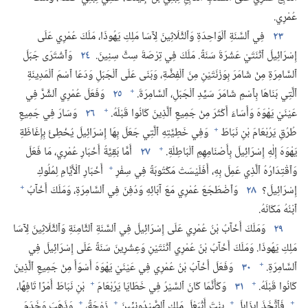
عُمْرِي.‏
٢٣
فِي ٱلسَّنَةِ ٱلْوَاحِدَةِ وَٱلثَّلَاثِينَ لِآسَا مَلِكِ يَهُوذَا،‏ مَلَكَ عُمْرِي عَلَى
إِسْرَائِيلَ ٱثْنَتَيْ عَشْرَةَ سَنَةً.‏ مَلَكَ فِي تِرْصَةَ سِتَّ سِنِينَ.‏
٢٤
وَٱشْتَرَى جَبَلَ
ٱلسَّامِرَةِ مِنْ شَامَرَ بِوَزْنَتَيْنِ مِنَ ٱلْفِضَّةِ،‏ وَبَنَى عَلَى ٱلْجَبَلِ وَدَعَا ٱسْمَ ٱلْمَدِينَةِ
+
ٱلَّتِي بَنَاهَا بِٱسْمِ شَامَرَ سَيِّدِ ٱلْجَبَلِ،‏ ٱلسَّامِرَةَ.‏
٢٥
وَفَعَلَ عُمْرِي ٱلشَّرَّ فِي
+
عَيْنَيْ يَهْوَهَ وَأَسَاءَ أَكْثَرَ مِنْ جَمِيعِ ٱلَّذِينَ كَانُوا قَبْلَهُ.‏
٢٦
وَسَارَ فِي جَمِيعِ
+
طُرُقِ يَرُبْعَامَ بْنِ نَبَاطَ
وَفِي خَطِيَّتِهِ ٱلَّتِي جَعَلَ بِهَا إِسْرَائِيلَ يُخْطِئُ بِإِغَاظَةِ
+
يَهْوَهَ إِلٰهِ إِسْرَائِيلَ بِأَصْنَامِهِمِ ٱلْبَاطِلَةِ.‏
٢٧
أَمَّا بَقِيَّةُ أَخْبَارِ عُمْرِي،‏ مَا فَعَلَ
+
وَٱقْتِدَارُهُ ٱلَّذِي عَمِلَ بِهِ،‏ أَفَلَيْسَتْ مَكْتُوبَةً فِي سِفْرِ
أَخْبَارِ ٱلْأَيَّامِ لِمُلُوكِ
+
إِسْرَائِيلَ؟‏
٢٨
وَٱضْطَجَعَ عُمْرِي مَعَ آبَائِهِ وَدُفِنَ فِي ٱلسَّامِرَةِ،‏ وَمَلَكَ أَخْآبُ
ٱبْنُهُ مَكَانَهُ.‏
٢٩
وَمَلَكَ أَخْآبُ بْنُ عُمْرِي عَلَى إِسْرَائِيلَ فِي ٱلسَّنَةِ ٱلثَّامِنَةِ وَٱلثَّلَاثِينَ لِآسَا
مَلِكِ يَهُوذَا.‏ وَمَلَكَ أَخْآبُ بْنُ عُمْرِي ٱثْنَتَيْنِ وَعِشْرِينَ سَنَةً عَلَى إِسْرَائِيلَ فِي
+
ٱلسَّامِرَةِ.‏
٣٠
وَفَعَلَ أَخْآبُ بْنُ عُمْرِي فِي عَيْنَيْ يَهْوَهَ أَسْوَأَ مِنْ جَمِيعِ ٱلَّذِينَ
+
+
كَانُوا قَبْلَهُ.‏
٣١
وَكَأَنَّمَا كَانَ ٱلسَّيْرُ فِي خَطَايَا يَرُبْعَامَ
بْنِ نَبَاطَ أَمْرًا تَافِهًا،‏
+
+
+
+
فَٱتَّخَذَ إِيزَابِلَ
بِنْتَ أَثْبَعْلَ مَلِكِ ٱلصَّيْدُونِيِّينَ
زَوْجَةً،‏
وَذَهَبَ وَخَدَمَ