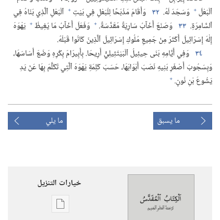
+
+
ٱلْبَعْلَ
وَسَجَدَ لَهُ.‏
٣٢
وَأَقَامَ مَذْبَحًا لِلْبَعْلِ فِي بَيْتِ
ٱلْبَعْلِ ٱلَّذِي بَنَاهُ فِي
+
+
ٱلسَّامِرَةِ.‏
٣٣
وَصَنَعَ أَخْآبُ سَارِيَةً مُقَدَّسَةً.‏
وَفَعَلَ أَخْآبُ مَا يُغِيظُ
يَهْوَهَ
إِلٰهَ إِسْرَائِيلَ أَكْثَرَ مِنْ جَمِيعِ مُلُوكِ إِسْرَائِيلَ ٱلَّذِينَ كَانُوا قَبْلَهُ.‏
٣٤
وَفِي أَيَّامِهِ بَنَى حِيئِيلُ ٱلْبَيْتَئِيلِيُّ أَرِيحَا.‏ بِأَبِيرَامَ بِكْرِهِ وَضَعَ أَسَاسَهَا،‏
وَبِسَجُوبَ أَصْغَرِ بَنِيهِ نَصَبَ أَبْوَابَهَا،‏ حَسَبَ كَلِمَةِ يَهْوَهَ ٱلَّتِي تَكَلَّمَ بِهَا عَنْ يَدِ
+
يَشُوعَ بْنِ نُونٍ.‏
ما يسبق
ما يلي
خيارات التنزيل
خيارات