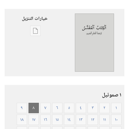
خيارات التنزيل
خيارات
تنزيل
الاصدارات
الكتاب
المقدس
—
ترجمة
العالم
١ صموئيل
الجديد
(ورقي
٩
٨
٧
٦
٥
٤
٣
٢
١
الغلاف)
١٨
١٧
١٦
١٥
١٤
١٣
١٢
١١
١٠