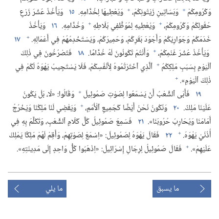
+
+
وَكُرُومِكُمْ
وَبَسَاتِينِ زَيْتُونِكُمْ،‏
وَيُعْطِيهَا لِخُدَّامِهِ.‏
١٥
وَيَأْخُذُ عُشْرَ زَرْعِ
+
+
حُقُولِكُمْ وَكُرُومِكُمْ،‏
وَيُعْطِيهِ لِمُوَظَّفِي بَلَاطِهِ
وَخُدَّامِهِ.‏
١٦
وَيَأْخُذُ
+
خَدَمَكُمْ وَجَوَارِيَكُمْ وَأَجْوَدَ بَقَرِكُمْ،‏ وَحَمِيرَكُمْ،‏ وَيَسْتَخْدِمُهُمْ فِي أَعْمَالِهِ.‏
١٧
+
وَيَأْخُذُ عُشْرَ غَنَمِكُمْ،‏
وَأَنْتُمْ تَكُونُونَ لَهُ خُدَّامًا.‏
١٨
فَتَصْرُخُونَ فِي ذٰلِكَ
+
ٱلْيَوْمِ بِسَبَبِ مَلِكِكُمُ
ٱلَّذِي ٱخْتَرْتُمُوهُ لِأَنْفُسِكُمْ،‏ فَلَا يَسْتَجِيبُ يَهْوَهُ لَكُمْ فِي
+
ذٰلِكَ ٱلْيَوْمِ».‏
+
١٩
فَأَبَى ٱلشَّعْبُ أَنْ يَسْمَعُوا لِصَوْتِ صَمُوئِيلَ
وَقَالُوا:‏ «لَا،‏ بَلْ يَكُونُ
+
عَلَيْنَا مَلِكٌ.‏
٢٠
وَنَكُونُ نَحْنُ أَيْضًا كَجَمِيعِ ٱلْأُمَمِ،‏
وَيَقْضِي لَنَا مَلِكُنَا وَيَخْرُجُ
أَمَامَنَا وَيُحَارِبُ حُرُوبَنَا».‏
٢١
فَسَمِعَ صَمُوئِيلُ كُلَّ كَلَامِ ٱلشَّعْبِ،‏ وَتَكَلَّمَ بِهِ فِي
+
أُذُنَيْ يَهْوَهَ.‏
٢٢
فَقَالَ يَهْوَهُ لِصَمُوئِيلَ:‏ «اِسْمَعْ لِصَوْتِهِمْ،‏ وَأَقِمْ لَهُمْ مَلِكًا يَمْلِكُ
+
عَلَيْهِمْ».‏
فَقَالَ صَمُوئِيلُ لِرِجَالِ إِسْرَائِيلَ:‏ «اِذْهَبُوا كُلُّ وَاحِدٍ إِلَى مَدِينَتِهِ».‏
ما يسبق
ما يلي