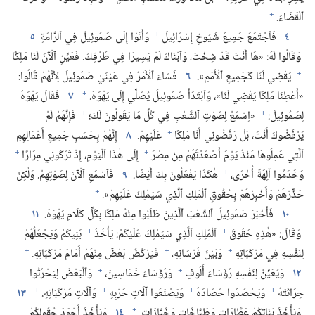
+
ٱلْقَضَاءَ.‏
+
٤
فَٱجْتَمَعَ جَمِيعُ شُيُوخِ إِسْرَائِيلَ
وَأَتَوْا إِلَى صَمُوئِيلَ فِي ٱلرَّامَةِ
٥
وَقَالُوا لَهُ:‏ «هَا أَنْتَ قَدْ شِخْتَ،‏ وَٱبْنَاكَ لَمْ يَسِيرَا فِي طُرُقِكَ.‏ فَعَيِّنِ ٱلْآنَ لَنَا مَلِكًا
+
يَقْضِي لَنَا كَجَمِيعِ ٱلْأُمَمِ».‏
٦
فَسَاءَ ٱلْأَمْرُ فِي عَيْنَيْ صَمُوئِيلَ لِأَنَّهُمْ قَالُوا:‏
+
«أَعْطِنَا مَلِكًا يَقْضِي لَنَا»،‏ وَٱبْتَدَأَ صَمُوئِيلُ يُصَلِّي إِلَى يَهْوَهَ.‏
٧
فَقَالَ يَهْوَهُ
+
+
لِصَمُوئِيلَ:‏
«اِسْمَعْ لِصَوْتِ ٱلشَّعْبِ فِي كُلِّ مَا يَقُولُونَ لَكَ؛‏
فَإِنَّهُمْ لَمْ
+
يَرْفُضُوكَ أَنْتَ،‏ بَلْ رَفَضُونِي أَنَا مَلِكًا
عَلَيْهِمْ.‏
٨
إِنَّهُمْ بِحَسَبِ جَمِيعِ أَعْمَالِهِمِ
+
+
ٱلَّتِي عَمِلُوهَا مُنْذُ يَوْمَ أَصْعَدْتُهُمْ مِنْ مِصْرَ
إِلَى هٰذَا ٱلْيَوْمِ،‏ إِذْ تَرَكُونِي مِرَارًا
+
وَخَدَمُوا آلِهَةً أُخْرَى،‏
هٰكَذَا يَفْعَلُونَ بِكَ أَيْضًا.‏
٩
فَٱسْمَعِ ٱلْآنَ لِصَوْتِهِمْ.‏ وَلٰكِنْ
+
حَذِّرْهُمْ وَأَخْبِرْهُمْ بِحُقُوقِ ٱلْمَلِكِ ٱلَّذِي سَيَمْلِكُ عَلَيْهِمْ».‏
١٠
فَأَخْبَرَ صَمُوئِيلُ ٱلشَّعْبَ ٱلَّذِينَ طَلَبُوا مِنْهُ مَلِكًا بِكُلِّ كَلَامِ يَهْوَهَ.‏
١١
+
+
وَقَالَ:‏ «هٰذِهِ حُقُوقُ
ٱلْمَلِكِ ٱلَّذِي سَيَمْلِكُ عَلَيْكُمْ:‏ يَأْخُذُ
بَنِيكُمْ وَيَجْعَلُهُمْ
+
+
+
لِنَفْسِهِ فِي مَرْكَبَاتِهِ
وَبَيْنَ فُرْسَانِهِ،‏
فَيَرْكُضُ بَعْضٌ مِنْهُمْ أَمَامَ مَرْكَبَاتِهِ.‏
+
+
١٢
وَيُعَيِّنُ لِنَفْسِهِ رُؤَسَاءَ أُلُوفٍ
وَرُؤَسَاءَ خَمَاسِينَ،‏
وَٱلْبَعْضَ لِيَحْرُثُوا
+
+
+
+
حِرَاثَتَهُ
وَيَحْصُدُوا حَصَادَهُ
وَيَصْنَعُوا آلَاتِ حَرْبِهِ
وَآلَاتِ مَرْكَبَاتِهِ.‏
١٣
+
وَيَأْخُذُ بَنَاتِكُمْ عَطَّارَاتٍ وَطَبَّاخَاتٍ وَخَبَّازَاتٍ.‏
١٤
وَيَأْخُذُ أَجْوَدَ حُقُولِكُمْ