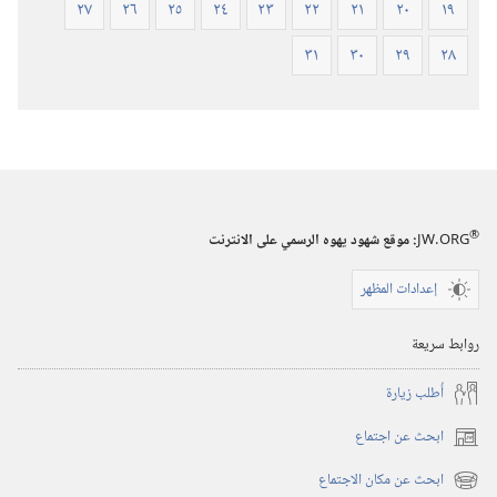
٢٧
٢٦
٢٥
٢٤
٢٣
٢٢
٢١
٢٠
١٩
٣١
٣٠
٢٩
٢٨
®
JW.ORG
:‏ موقع شهود يهوه الرسمي على الانترنت
إعدادات المظهر
روابط سريعة
أُطلب زيارة
ابحث عن اجتماع
(يفتح
نافذة
ابحث عن مكان الاجتماع
(يفتح