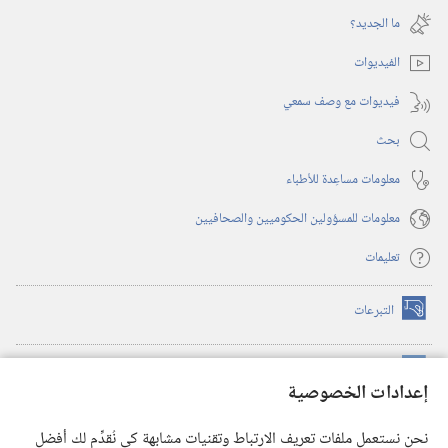
جديدة)
نافذة
ما الجديد؟‏
جديدة)
الفيديوات
فيديوات مع وصف سمعي
بحث
معلومات مساعِدة للأطباء
معلومات للمسؤولين الحكوميين والصحافيين
تعليمات
التبرعات
(يفتح
نافذة
جديدة)
مكتبة برج المراقبة الالكترونية
™
(يفتح
إعدادات الخصوصية
نافذة
JW Hub
جديدة)
(يفتح
نحن نستعمل ملفات تعريف الارتباط وتقنيات مشابهة كي نُقدِّم لك أفضل