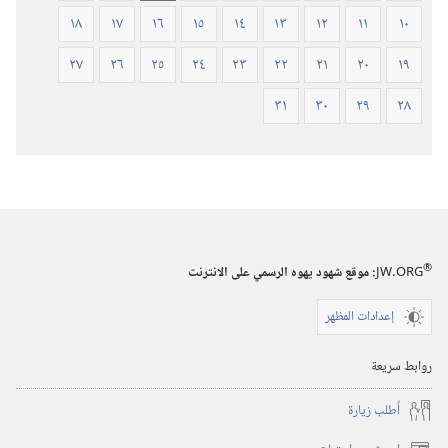
١٨
١٧
١٦
١٥
١٤
١٣
١٢
١١
١٠
٢٧
٢٦
٢٥
٢٤
٢٣
٢٢
٢١
٢٠
١٩
٣١
٣٠
٢٩
٢٨
®
JW.ORG
:‏ موقع شهود يهوه الرسمي على الانترنت
إعدادات المظهر
روابط سريعة
أُطلب زيارة