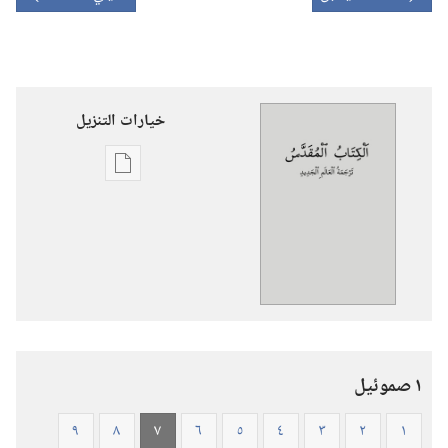
خيارات التنزيل
خيارات
تنزيل
الاصدارات
الكتاب
المقدس
—
ترجمة
العالم
١ صموئيل
الجديد
(ورقي
٩
٨
٧
٦
٥
٤
٣
٢
١
الغلاف)