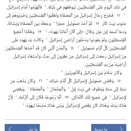
+
فِي ذٰلِكَ ٱلْيَوْمِ عَلَى ٱلْفِلِسْطِيِّينَ،‏ لِيُوقِعَهُمْ فِي بَلْبَلَةٍ،‏
فَٱنْهَزَمُوا أَمَامَ إِسْرَائِيلَ.‏
+
١١
فَخَرَجَ رِجَالُ إِسْرَائِيلَ مِنَ ٱلْمِصْفَاةِ وَتَعَقَّبُوا ٱلْفِلِسْطِيِّينَ وَضَرَبُوهُمْ إِلَى
+
جَنُوبِ بَيْتَ كَارَ.‏
١٢
ثُمَّ أَخَذَ صَمُوئِيلُ حَجَرًا
وَجَعَلَهُ بَيْنَ ٱلْمِصْفَاةِ وَيَشَانَةَ،‏
+
وَدَعَا ٱسْمَهُ إِبْنَ عَزَرَ.‏ وَقَالَ:‏ «إِلَى ٱلْآنَ أَعَانَنَا يَهْوَهُ».‏
١٣
وَهٰكَذَا أُخْضِعَ
+
ٱلْفِلِسْطِيُّونَ،‏ وَلَمْ يَعُودُوا يَدْخُلُونَ أَرَاضِيَ إِسْرَائِيلَ.‏
وَكَانَتْ يَدُ يَهْوَهَ عَلَى
+
ٱلْفِلِسْطِيِّينَ كُلَّ أَيَّامِ صَمُوئِيلَ.‏
١٤
وَٱلْمُدُنُ ٱلَّتِي كَانَ قَدْ أَخَذَهَا ٱلْفِلِسْطِيُّونَ
مِنْ إِسْرَائِيلَ رَجَعَتْ إِلَى إِسْرَائِيلَ،‏ مِنْ عَقْرُونَ إِلَى جَتَّ،‏ وَٱسْتَعَادَ إِسْرَائِيلُ
أَرَاضِيَهُ مِنْ يَدِ ٱلْفِلِسْطِيِّينَ.‏
+
وَكَانَ سَلَامٌ بَيْنَ إِسْرَائِيلَ وَٱلْأَمُورِيِّينَ.‏
+
١٥
وَقَضَى صَمُوئِيلُ لِإِسْرَائِيلَ كُلَّ أَيَّامِ حَيَاتِهِ.‏
١٦
وَكَانَ يَذْهَبُ مِنْ
+
+
+
سَنَةٍ إِلَى سَنَةٍ وَيَطُوفُ فِي بَيْتَ إِيلَ
وَٱلْجِلْجَالِ
وَٱلْمِصْفَاةِ
وَيَقْضِي
+
+
لِإِسْرَائِيلَ
فِي جَمِيعِ تِلْكَ ٱلْأَمَاكِنِ.‏
١٧
أَمَّا رُجُوعُهُ فَكَانَ إِلَى ٱلرَّامَةِ،‏
لِأَنَّ
+
هُنَاكَ بَيْتَهُ،‏ وَهُنَاكَ كَانَ يَقْضِي لِإِسْرَائِيلَ.‏ وَبَنَى هُنَاكَ مَذْبَحًا لِيَهْوَهَ.‏
ما يسبق
ما يلي