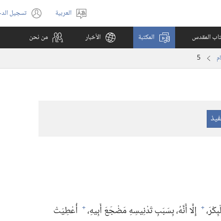
العربية
تسجيل الد
اختر
(يفتح
اللغة
نافذة
كتاب المقدس
المكتبة
الأخبار
من نحن
جديدة)
5
ِكْرَ،‏
إِلَّا أَنَّهُ،‏ بِسَبَبِ تَدْنِيسِهِ مَضْجَعَ أَبِيهِ،‏
أُعْطِيَتْ
+
+