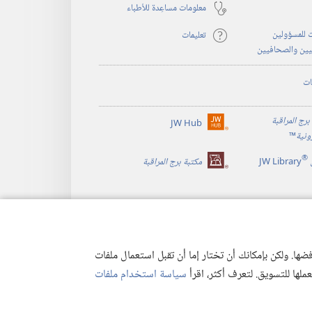
معلومات مساعِدة للأطباء
 للمسؤولين
تعليمات
يين والصحافيين
ات
برج المراقبة
JW Hub
(يفتح
رونية
™
نافذة
®
جديدة)
JW Library
مكتبة برج المراقبة
ها. ولكن بإمكانك أن تختار إما أن تقبل استعمال ملفات
تعملها للتسويق. لتعرف أكثر، اقرأ
سياسة استخدام ملفات
وصية
|
إعدادات الخصوصية