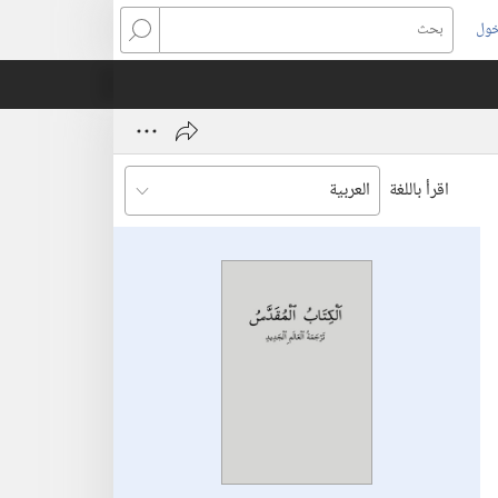
خول
بحث
اقرأ باللغة