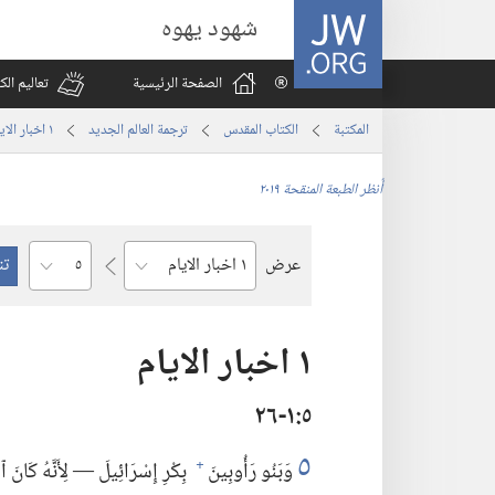
JW.ORG
شهود يهوه
الصفحة الرئيسية
تعاليم ال
المكتبة
الكتاب المقدس
ترجمة العالم الجديد
١ اخبار الايام
أُنظر الطبعة المنقحة ٢٠١٩
الفصل
عرض
السفر
١ اخبار الايام
٥‏:‏١‏-٢٦
٥
وَبَنُو رَأُوبِينَ
بِكْرِ إِسْرَائِيلَ —‏ لِأَنَّهُ كَانَ ٱلْب
+