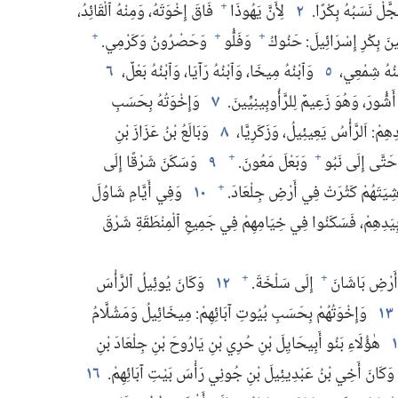
َّلْ نَسَبُهُ بِكْرًا.‏
٢
لِأَنَّ يَهُوذَا
فَاقَ إِخْوَتَهُ،‏ وَمِنْهُ ٱلْقَائِدُ،‏
+
ينَ بِكْرِ إِسْرَائِيلَ:‏ حَنُوكُ
وَفَلُّو
وَحَصْرُونُ وَكَرْمِي.‏
+
+
+
ْنُهُ شِمْعِي،‏
٥
وَٱبْنُهُ مِيخَا،‏ وَٱبْنُهُ رَآيَا،‏ وَٱبْنُهُ بَعْلٌ،‏
٦
شُّورَ،‏ وَهُوَ زَعِيمٌ لِلرَّأُوبِينِيِّينَ.‏
٧
وَإِخْوَتُهُ بِحَسَبِ
ْ:‏ اَلرَّأْسُ يَعِيئِيلُ،‏ وَزَكَرِيَّا،‏
٨
وَبَالَعُ بْنُ عَزَازَ بْنِ
َتَّى إِلَى نَبُو
وَبَعْلَ مَعُونَ.‏
٩
وَسَكَنَ شَرْقًا إِلَى
+
+
شِيَتَهُمْ كَثُرَتْ فِي أَرْضِ جِلْعَادَ.‏
١٠
وَفِي أَيَّامِ شَاوُلَ
+
يَدِهِمْ،‏ فَسَكَنُوا فِي خِيَامِهِمْ فِي جَمِيعِ ٱلْمِنْطَقَةِ شَرْقَ
أَرْضِ بَاشَانَ
إِلَى سَلْخَةَ.‏
١٢
وَكَانَ يُوئِيلُ ٱلرَّأْسَ
+
+
١٣
وَإِخْوَتُهُمْ بِحَسَبِ بُيُوتِ آبَائِهِمْ:‏ مِيخَائِيلُ وَمَشُلَّامُ
هٰؤُلَاءِ بَنُو أَبِيحَايِلَ بْنِ حُرِي بْنِ يَارُوحَ بْنِ جِلْعَادَ بْنِ
َكَانَ أَخِي بْنُ عَبْدِيئِيلَ بْنِ جُونِي رَأْسَ بَيْتِ آبَائِهِمْ.‏
١٦