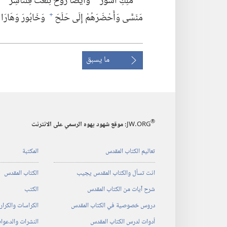
مَلِكِ أَشُّورَ
وَأَيْضًا رُوحَ تِلْغَثَ فِلْنَاسِرَ
م
مَنَسَّى وَأَحْضَرَهُمْ إِلَى حَلَحَ
وَخَابُورَ وَهَارَا وَ
+
ما يسبق
®
JW.ORG
:‏ موقع شهود يهوه الرسمي على الانترنت
تعاليم الكتاب المقدس
المكتبة
انت تسأل والكتاب المقدس يجيب
الكتاب المقدس
شرح آيات من الكتاب المقدس
الكتب
دروس خصوصية في الكتاب المقدس
الكراسات والكرا
أدوات لدرس الكتاب المقدس
النشرات والدعوا