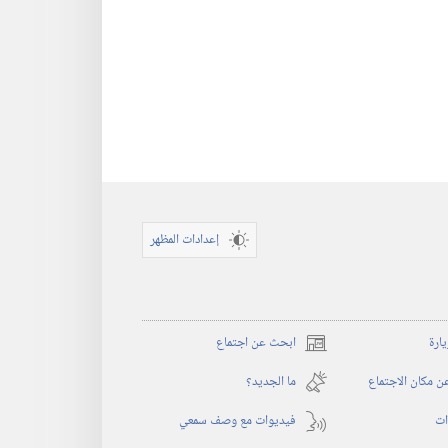
إعدادات المظهر
يارة
ابحث عن اجتماع
(يفتح
نافذة
 مكان الاجتماع
ما الجديد؟‏
جديدة)
ات
فيديوات مع وصف سمعي