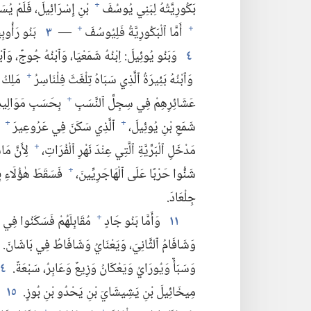
بَكُورِيَّتُهُ لِبَنِي يُوسُفَ
بْنِ إِسْرَائِيلَ،‏ فَلَمْ يُسَج
+
أَمَّا ٱلْبَكُورِيَّةُ فَلِيُوسُفَ
—‏
٣
بَنُو رَأُوبِ
+
+
٤
وَبَنُو يُوئِيلَ:‏ اِبْنُهُ شَمَعْيَا،‏ وَٱبْنُهُ جُوجٌ،‏ وَٱب
وَٱبْنُهُ بَئِيرَةُ ٱلَّذِي سَبَاهُ تِلْغَثَ فِلْنَاسِرُ
مَلِكُ أَ
+
عَشَائِرِهِمْ فِي سِجِلِّ ٱلنَّسَبِ
بِحَسَبِ مَوَالِيدِهِم
+
شَمَعِ بْنِ يُوئِيلَ،‏
ٱلَّذِي سَكَنَ فِي عَرُوعِيرَ
ح
+
+
مَدْخَلِ ٱلْبَرِّيَّةِ ٱلَّتِي عِنْدَ نَهْرِ ٱلْفُرَاتِ،‏
لِأَنَّ مَا
+
شَنُّوا حَرْبًا عَلَى ٱلْهَاجَرِيِّينَ،‏
فَسَقَطَ هٰؤُلَاءِ بِ
+
جِلْعَادَ.‏
١١
وَأَمَّا بَنُو جَادٍ
مُقَابِلَهُمْ فَسَكَنُوا فِي 
+
وَشَافَامُ ٱلثَّانِيَ،‏ وَيَعْنَايُ وَشَافَاطُ فِي بَاشَانَ.‏
وَسَبَأٌ وَيُورَايُ وَيَعْكَانُ وَزِيعٌ وَعَابِرُ،‏ سَبْعَةٌ.‏
١٤
مِيخَائِيلَ بْنِ يَشِيشَايَ بْنِ يَحْدُو بْنِ بُوزٍ.‏
١٥
و