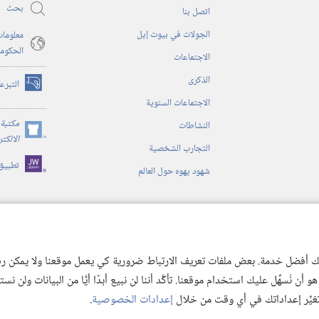
بحث
اتصل بنا
الجولات في بيوت إيل
معلومات
الحكوم
الاجتماعات
الذكرى
التبرع
(يفتح
الاجتماعات السنوية
نافذة
جديدة)
مكتبة 
النشاطات
(يفتح
الالكت
التجارب الشخصية
نافذة
تطبيق
جديدة)
شهود يهوه حول العالم
ية
ن الكتاب المقدس
 لك أفضل خدمة. بعض ملفات تعريف الارتباط ضرورية كي يعمل موقعنا ولا يمكن رفض
 نُسهِّل عليك استخدام موقعنا. تأكَّد أننا لن نبيع أبدًا أيًّا من البيانات ولن نس
 تغيِّر إعداداتك في أي وقت من خلال
إعدادات الخصوصية
.
© 2026 .Watch Tower Bible and Tract
Copyright
شروط الاستخدام
|
سياسة الخص