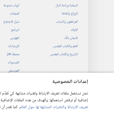
السعادة وراحة البال
أبواب متنوعة
الزواج والعائلة
المجلات
المراهقون والشباب
دليل الاجتماع
الأولاد
البرامج
الايمان باللّٰه
الفهارس
العلم والكتاب المقدس
الإرشادات
التاريخ والكتاب المقدس
محطة‏ ‏JW
الفيديوات
الموسيقى
المسرحيات السمع
إعدادات الخصوصية
قراءات مسرحية م
نحن نستعمل ملفات تعريف الارتباط وتقنيات مشابهة كي نُقدِّم
إضافية أو ترفض استعمالها. والهدف من هذه الملفات الإضافية هو أن
تعريف الارتباط والتقنيات المشابهة لها حول العالم
. كما تقدر أن
 Society of Pennsylvania