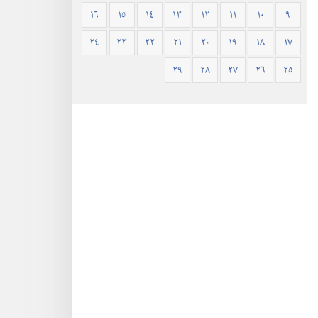
١٦
١٥
١٤
١٣
١٢
١١
١٠
٩
٢٤
٢٣
٢٢
٢١
٢٠
١٩
١٨
١٧
٢٩
٢٨
٢٧
٢٦
٢٥