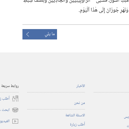
َلِكِ أَشُّورَ،‏ فَسَبَى
ٱلرَّأُوبِينِيِّينَ وَٱلْجَادِيِّينَ وَنِصْفَ سِبْطِ
نَهْرِ جُوزَانَ إِلَى هٰذَا ٱلْيَوْمِ.‏
ما يلي
الأخبار
روابط سريعة
أُطلب ز
من نحن
ابحث عن
(يفتح
الاسئلة الشائعة
ريس
نافذة
الفيديو
أُطلب زيارة
جديدة)
ت