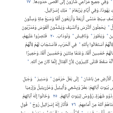
وَفِي جَمِيعِ مَرَاعِي شَارُونَ إِلَى أَقْصَى حُدُودِهَا.‏
١٧
+
 يَهُوذَا،‏ وَفِي أَيَّامِ يَرُبْعَامَ
مَلِكِ إِسْرَائِيلَ.‏
+
فِ سِبْطِ مَنَسَّى أَرْبَعَةٌ وَأَرْبَعُونَ أَلْفًا وَسَبْعُ مِئَةٍ وَسِتُّونَ
ُ
يَحْمِلُونَ ٱلتُّرْسَ وَٱلسَّيْفَ وَيَشُدُّونَ ٱلْقَوْسَ وَمُدَرَّبُونَ
+
ينَ
وَيَطُورَ
وَنَافِيشَ
وَنُودَابَ.‏
٢٠
فَنُصِرُوا عَلَيْهِمْ،‏
+
+
+
أَنَّهُمُ ٱسْتَغَاثُوا بِٱللهِ
فِي ٱلْحَرْبِ،‏ فَٱسْتَجَابَ لَهُمْ لِأَنَّهُمُ
+
َهُمْ خَمْسِينَ أَلْفًا،‏ وَغَنَمًا مِئَتَيْنِ وَخَمْسِينَ أَلْفًا،‏ وَحَمِيرًا
َنَّهُ سَقَطَ قَتْلَى كَثِيرُونَ،‏ لِأَنَّ ٱلْقِتَالَ إِنَّمَا كَانَ مِنَ ٱللهِ.‏
+
لْأَرْضِ مِنْ بَاشَانَ
إِلَى بَعْلَ حَرْمُونَ
وَسَنِيرَ
وَجَبَلِ
+
+
+
بُيُوتِ آبَائِهِمْ:‏ عِفْرٌ وَيِشْعِي وَأَلِيئِيلُ وَعَزْرِيئِيلُ وَإِرْمِيَا
ذَوُو شُهْرَةٍ،‏ رُؤُوسٌ لِبُيُوتِ آبَائِهِمْ.‏
٢٥
وَخَانُوا إِلٰهَ آبَائِهِمْ
اهُمُ ٱللهُ مِنْ أَمَامِهِمْ.‏
٢٦
فَأَثَارَ إِلٰهُ إِسْرَائِيلَ رُوحَ
فُولٍ
+
+