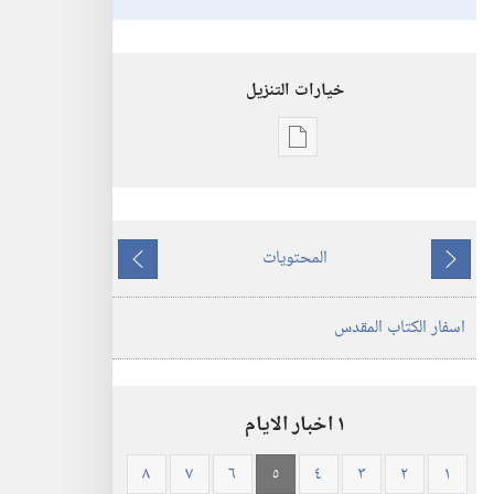
خيارات التنزيل
خيارات
تنزيل
الاصدارات
الكتاب
المحتويات
المقدس
ما
ما
—
يسبق
يلي
اسفار الكتاب المقدس
ترجمة
العالم
الجديد
(ورقي
١ اخبار الايام
الغلاف)
٨
٧
٦
٥
٤
٣
٢
١