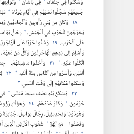
وَسَكَنُوا فِي جِلْعَادَ،‏
فِي بَاشَانَ
وَتَوَابِعِهَا
+
+
جَمِيعُهُمْ سَجَّلُوا نَسَبَهُمْ فِي أَيَّامِ يُوثَامَ
مَلِكِ
+
١٨
وَكَانَ مِنْ بَنِي رَأُوبِينَ وَٱلْجَادِيِّينَ وَنِصْ
يَخْرُجُونَ لِلْحَرْبِ فِي ٱلْجَيْشِ،‏
رِجَالٌ بَوَاسِل
+
عَلَى ٱلْحَرْبِ.‏
١٩
وَشَنُّوا حَرْبًا عَلَى ٱلْهَاجَرِيِّ
وَأُسْلِمَ إِلَى يَدِهِمِ ٱلْهَاجَرِيُّونَ وَكُلُّ مَنْ مَعَهُمْ،‏ لِ
ٱتَّكَلُوا عَلَيْهِ.‏
٢١
وَأَخَذُوا مَاشِيَتَهُمْ،‏
جِمَال
+
+
أَلْفَيْنِ،‏ وَأَسَرُوا مِنَ ٱلنَّاسِ مِئَةَ أَلْفٍ.‏
٢٢
لِأ
+
وَسَكَنُوا مَكَانَهُمْ إِلَى وَقْتِ ٱلسَّبْيِ.‏
+
٢٣
وَسَكَنَ بَنُو نِصْفِ سِبْطِ مَنَسَّى
فِي ٱ
+
حَرْمُونَ.‏
وَكَثُرَ عَدَدُهُمْ.‏
٢٤
وَهٰؤُلَاءِ رُؤُوسُ 
+
وَهُودَوْيَا وَيَحْدِيئِيلُ،‏ رِجَالٌ بَوَاسِلُ،‏ جَبَابِرَةٌ وَ
وَفَسَقُوا
مَعَ آلِهَةِ
شُعُوبِ ٱلْأَرْضِ ٱلَّذِينَ أَفْنَ
+
+
+
+
+