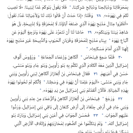
+
بِمُحْرَقَاتِنَا وَذَبَائِحِنَا وَذَبَائِحِ شَرِكَتِنَا،‏
فَلَا يَقُولُ بَنُوكُمْ غَدًا لِبَنِينَا:‏ «لَا نَصِيبَ
لَكُمْ فِي يَهْوَهَ»›.‏
٢٨
وَقُلْنَا:‏ ‹إِذَا حَدَثَ أَنْ قَالُوا ذٰلِكَ لَنَا وَلِأَجْيَالِنَا غَدًا،‏ نَقُولُ:‏
«اُنْظُرُوا مِثَالَ مَذْبَحِ يَهْوَهَ ٱلَّذِي صَنَعَهُ آبَاؤُنَا،‏ لَا لِمُحْرَقَةٍ وَلَا لِذَبِيحَةٍ،‏ بَلْ هُوَ
شَاهِدٌ بَيْنَنَا وَبَيْنَكُمْ»›.‏
٢٩
حَاشَا لَنَا أَنْ نَتَمَرَّدَ عَلَى يَهْوَهَ وَنَرْجِعَ ٱلْيَوْمَ عَنِ
+
ٱتِّبَاعِ يَهْوَهَ
بِبِنَاءِ مَذْبَحٍ لِلْمُحْرَقَةِ وَقُرْبَانِ ٱلْحُبُوبِ وَٱلذَّبِيحَةِ غَيْرِ مَذْبَحِ يَهْوَهَ
+
إِلٰهِنَا ٱلَّذِي أَمَامَ مَسْكَنِهِ!‏».‏
+
+
٣٠
فَلَمَّا سَمِعَ فِينْحَاسُ
ٱلْكَاهِنُ وَزُعَمَاءُ ٱلْجَمَاعَةِ
وَرُؤُوسُ أُلُوفِ
إِسْرَائِيلَ ٱلَّذِينَ مَعَهُ ٱلْكَلَامَ ٱلَّذِي تَكَلَّمَ بِهِ بَنُو رَأُوبِينَ وَبَنُو جَادٍ وَبَنُو مَنَسَّى،‏
حَسُنَ فِي أَعْيُنِهِمْ.‏
٣١
فَقَالَ فِينْحَاسُ بْنُ أَلِعَازَارَ ٱلْكَاهِنُ لِبَنِي رَأُوبِينَ وَبَنِي
+
جَادٍ وَبَنِي مَنَسَّى:‏ «اَلْيَوْمَ عَلِمْنَا أَنَّ يَهْوَهَ فِي وَسْطِنَا،‏
لِأَنَّكُمْ لَمْ تَخُونُوا يَهْوَهَ
+
بِهٰذِهِ ٱلْخِيَانَةِ.‏ فَٱلْآنَ أَنْقَذْتُمْ بَنِي إِسْرَائِيلَ مِنْ يَدِ يَهْوَهَ».‏
+
٣٢
وَرَجَعَ
فِينْحَاسُ بْنُ أَلِعَازَارَ ٱلْكَاهِنُ وَٱلزُّعَمَاءُ مِنْ عِنْدِ بَنِي رَأُوبِينَ
وَبَنِي جَادٍ فِي أَرْضِ جِلْعَادَ إِلَى أَرْضِ كَنْعَانَ إِلَى بَاقِي بَنِي إِسْرَائِيلَ،‏ وَرَدُّوا
+
عَلَيْهِمِ ٱلْجَوَابَ.‏
٣٣
فَحَسُنَ ٱلْجَوَابُ فِي أَعْيُنِ بَنِي إِسْرَائِيلَ،‏ وَبَارَكَ بَنُو
+
إِسْرَائِيلَ ٱللهَ،‏
وَلَمْ يَتَكَلَّمُوا عَنِ ٱلصُّعُودِ لِمُحَارَبَتِهِمْ وَإِتْلَافِ ٱلْأَرْضِ ٱلَّتِي
يَسْكُنُ فِيهَا بَنُو رَأُوبِينَ وَبَنُو جَادٍ.‏