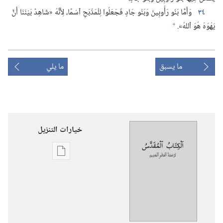
٣٤
وَأَمَّا بَنُو رَأُوبِينَ وَبَنُو جَادٍ فَجَعَلُوا لِلْمَذْبَحِ ٱسْمًا،‏ لِأَنَّهُ «شَاهِدٌ بَيْنَنَا أَنَّ
+
يَهْوَهَ هُوَ ٱللهُ».‏
ما يسبق
ما يلي
خيارات التنزيل
خيارات
تنزيل
الاصدارات
الكتاب
المقدس