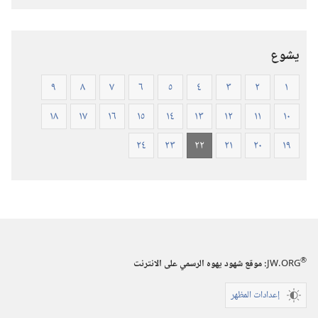
—
ترجمة
العالم
يشوع
الجديد
(ورقي
٩
٨
٧
٦
٥
٤
٣
٢
١
الغلاف)
١٨
١٧
١٦
١٥
١٤
١٣
١٢
١١
١٠
٢٤
٢٣
٢٢
٢١
٢٠
١٩
®
JW.ORG
:‏ موقع شهود يهوه الرسمي على الانترنت
إعدادات المظهر