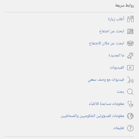
روابط سريعة
أُطلب زيارة
ابحث عن اجتماع
(يفتح
نافذة
ابحث عن مكان الاجتماع
(يفتح
جديدة)
نافذة
ما الجديد؟‏
جديدة)
الفيديوات
فيديوات مع وصف سمعي
بحث
معلومات مساعِدة للأطباء
معلومات للمسؤولين الحكوميين والصحافيين
تعليمات