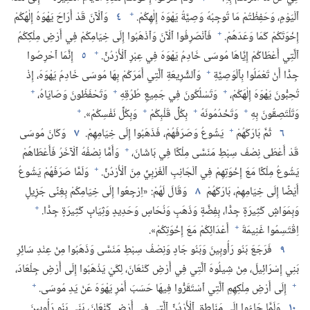
+
ٱلْيَوْمِ،‏ وَحَفِظْتُمْ مَا تُوجِبُهُ وَصِيَّةُ يَهْوَهَ إِلٰهِكُمْ.‏
٤
وَٱلْآنَ قَدْ أَرَاحَ يَهْوَهُ إِلٰهُكُمْ
+
إِخْوَتَكُمْ كَمَا وَعَدَهُمْ.‏
فَٱنْصَرِفُوا ٱلْآنَ وَٱذْهَبُوا إِلَى خِيَامِكُمْ فِي أَرْضِ مِلْكِكُمُ
+
ٱلَّتِي أَعْطَاكُمْ إِيَّاهَا مُوسَى خَادِمُ يَهْوَهَ فِي عِبْرِ ٱلْأُرْدُنِّ.‏
٥
إِنَّمَا ٱحْرِصُوا
+
جِدًّا أَنْ تَعْمَلُوا بِٱلْوَصِيَّةِ
وَٱلشَّرِيعَةِ ٱلَّتِي أَمَرَكُمْ بِهَا مُوسَى خَادِمُ يَهْوَهَ،‏ إِذْ
+
+
+
تُحِبُّونَ يَهْوَهَ إِلٰهَكُمْ،‏
وَتَسْلُكُونَ فِي جَمِيعِ طُرُقِهِ
وَتَحْفَظُونَ وَصَايَاهُ،‏
+
+
+
+
وَتَلْتَصِقُونَ بِهِ
وَتَخْدُمُونَهُ
بِكُلِّ قَلْبِكُمْ
وَبِكُلِّ نَفْسِكُمْ».‏
+
٦
ثُمَّ بَارَكَهُمْ
يَشُوعُ وَصَرَفَهُمْ،‏ فَذَهَبُوا إِلَى خِيَامِهِمْ.‏
٧
وَكَانَ مُوسَى
+
قَدْ أَعْطَى نِصْفَ سِبْطِ مَنَسَّى مِلْكًا فِي بَاشَانَ،‏
وَأَمَّا نِصْفُهُ ٱلْآخَرُ فَأَعْطَاهُمْ
+
يَشُوعُ مِلْكًا مَعَ إِخْوَتِهِمْ فِي ٱلْجَانِبِ ٱلْغَرْبِيِّ مِنَ ٱلْأُرْدُنِّ.‏
وَلَمَّا صَرَفَهُمْ يَشُوعُ
أَيْضًا إِلَى خِيَامِهِمْ،‏ بَارَكَهُمْ
٨
وَقَالَ لَهُمْ:‏ «اِرْجِعُوا إِلَى خِيَامِكُمْ بِغِنًى جَزِيلٍ
+
وَبِمَوَاشٍ كَثِيرَةٍ جِدًّا،‏ بِفِضَّةٍ وَذَهَبٍ وَنُحَاسٍ وَحَدِيدٍ وَثِيَابٍ كَثِيرَةٍ جِدًّا.‏
+
اِقْتَسِمُوا غَنِيمَةَ
أَعْدَائِكُمْ مَعَ إِخْوَتِكُمْ».‏
٩
فَرَجَعَ بَنُو رَأُوبِينَ وَبَنُو جَادٍ وَنِصْفُ سِبْطِ مَنَسَّى وَذَهَبُوا مِنْ عِنْدِ سَائِرِ
بَنِي إِسْرَائِيلَ،‏ مِنْ شِيلُوهَ ٱلَّتِي فِي أَرْضِ كَنْعَانَ،‏ لِكَيْ يَذْهَبُوا إِلَى أَرْضِ جِلْعَادَ،‏
+
+
إِلَى أَرْضِ مِلْكِهِمِ ٱلَّتِي ٱسْتَقَرُّوا فِيهَا حَسَبَ أَمْرِ يَهْوَهَ عَنْ يَدِ مُوسَى.‏
١٠
وَلَمَّا جَاءُوا إِلَى مَنَاطِقِ ٱلْأُرْدُنِّ ٱلَّتِي فِي أَرْضِ كَنْعَانَ،‏ بَنَى بَنُو رَأُوبِينَ