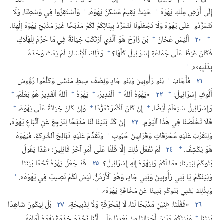
+
+
إِلَى أَرْضِ مِلْكِ يَهْوَهَ
حَيْثُ يُقِيمُ مَسْكَنُ يَهْوَهَ،‏
وَٱسْتَقِرُّوا فِي وَسْطِنَا،‏ وَلَا
تَتَمَرَّدُوا عَلَى يَهْوَهَ وَلَا تَجْعَلُونَا نَتَمَرَّدُ بِبِنَائِكُمْ لَكُمْ مَذْبَحًا غَيْرَ مَذْبَحِ يَهْوَهَ إِلٰهِنَا.‏
+
+
٢٠
أَلَيْسَ عَخَانُ
بْنُ زَارَحَ هُوَ ٱلَّذِي ٱرْتَكَبَ خِيَانَةً فِي مَا حُرِّمَ لِلْهَلَاكِ،‏
+
فَكَانَ غَيْظٌ عَلَى جَمَاعَةِ إِسْرَائِيلَ كُلِّهَا؟‏
وَذٰلِكَ ٱلْإِنْسَانُ لَمْ يَمُتْ وَحْدَهُ
+
بِذَنْبِهِ›».‏
+
٢١
فَأَجَابَ
بَنُو رَأُوبِينَ وَبَنُو جَادٍ وَنِصْفُ سِبْطِ مَنَسَّى وَكَلَّمُوا رُؤُوسَ
+
+
+
+
+
أُلُوفِ إِسْرَائِيلَ:‏
٢٢
‏«يَهْوَهُ ٱللهُ
ٱلْقَدِيرُ،‏
يَهْوَهُ
ٱللهُ ٱلْقَدِيرُ هُوَ يَعْلَمُ،‏
+
+
+
وَإِسْرَائِيلُ سَيَعْلَمُ أَيْضًا.‏
إِنْ كَانَ ٱلْأَمْرُ تَمَرُّدًا
وَإِنْ كَانَ خِيَانَةً عَلَى يَهْوَهَ،‏
فَلَا تُخَلِّصْنَا فِي هٰذَا ٱلْيَوْمِ.‏
٢٣
إِنْ كُنَّا بَنَيْنَا لَنَا مَذْبَحًا لِنَرْجِعَ عَنِ ٱتِّبَاعِ يَهْوَهَ،‏
+
وَلِنُقَرِّبَ عَلَيْهِ مُحْرَقَاتٍ وَقَرَابِينَ حُبُوبٍ
وَنُقَدِّمَ عَلَيْهِ ذَبَائِحَ ٱلشَّرِكَةِ،‏ فَيَهْوَهُ
+
هُوَ يَكْشِفُ.‏
٢٤
لَمْ نَفْعَلْ ذٰلِكَ إِلَّا قَلَقًا عَلَى أَمْرٍ آخَرَ قَائِلِينَ:‏ ‹غَدًا يَقُولُ
بَنُوكُمْ لِبَنِينَا:‏ «مَا لَكُمْ وَلِيَهْوَهَ إِلٰهِ إِسْرَائِيلَ؟‏
٢٥
قَدْ جَعَلَ يَهْوَهُ تُخْمًا بَيْنَنَا
+
وَبَيْنَكُمْ،‏ يَا بَنِي رَأُوبِينَ وَبَنِي جَادٍ،‏ وَهُوَ ٱلْأُرْدُنُّ.‏ لَيْسَ لَكُمْ نَصِيبٌ فِي يَهْوَهَ».‏
+
وَبِذٰلِكَ يَثْنِي بَنُوكُمْ بَنِينَا عَنْ مَخَافَةِ يَهْوَهَ›.‏
٢٦
‏«فَقُلْنَا:‏ ‹لِنَبْنِ مَذْبَحًا لَنَا،‏ لَا لِمُحْرَقَةٍ وَلَا لِذَبِيحَةٍ،‏
٢٧
بَلْ لِيَكُونَ شَاهِدًا
+
بَيْنَنَا
وَبَيْنَكُمْ وَبَيْنَ أَجْيَالِنَا مِنْ بَعْدِنَا عَلَى أَنَّنَا نَخْدُمُ خِدْمَةَ يَهْوَهَ أَمَامَهُ