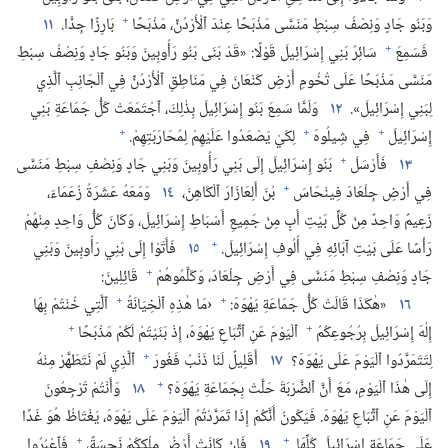
+
وَبَنُو جَادٍ وَنِصْفُ سِبْطِ مَنَسَّى مَذْبَحًا عِنْدَ ٱلْأُرْدُنِّ،‏ مَذْبَحًا
بَارِزًا جِدًّا.‏
١١
+
فَسَمِعَ
سَائِرُ بَنِي إِسْرَائِيلَ قَوْلًا:‏ «قَدْ بَنَى بَنُو رَأُوبِينَ وَبَنُو جَادٍ وَنِصْفُ سِبْطِ
مَنَسَّى مَذْبَحًا عَلَى تُخُومِ أَرْضِ كَنْعَانَ فِي مَنَاطِقِ ٱلْأُرْدُنِّ فِي ٱلْجَانِبِ ٱلَّذِي
لِبَنِي إِسْرَائِيلَ».‏
١٢
وَلَمَّا سَمِعَ بَنُو إِسْرَائِيلَ بِذٰلِكَ،‏ ٱجْتَمَعَتْ كُلُّ جَمَاعَةِ بَنِي
+
+
+
إِسْرَائِيلَ
فِي شِيلُوهَ
لِكَيْ يَصْعَدُوا عَلَيْهِمْ لِمُحَارَبَتِهِمْ.‏
+
١٣
فَأَرْسَلَ
بَنُو إِسْرَائِيلَ إِلَى بَنِي رَأُوبِينَ وَبَنِي جَادٍ وَنِصْفِ سِبْطِ مَنَسَّى
+
فِي أَرْضِ جِلْعَادَ فِينْحَاسَ
بْنَ أَلِعَازَارَ ٱلْكَاهِنَ،‏
١٤
وَمَعَهُ عَشَرَةُ زُعَمَاءَ،‏
زَعِيمٌ وَاحِدٌ مِنْ كُلِّ بَيْتِ أَبٍ مِنْ جَمِيعِ أَسْبَاطِ إِسْرَائِيلَ،‏ وَكَانَ كُلُّ وَاحِدٍ مِنْهُمْ
+
رَأْسًا عَلَى بَيْتِ آبَائِهِ فِي أُلُوفِ إِسْرَائِيلَ.‏
١٥
فَأَتَوْا إِلَى بَنِي رَأُوبِينَ وَبَنِي
+
جَادٍ وَنِصْفِ سِبْطِ مَنَسَّى فِي أَرْضِ جِلْعَادَ،‏ وَكَلَّمُوهُمْ
قَائِلِينَ:‏
+
+
١٦
‏«هٰكَذَا قَالَتْ كُلُّ جَمَاعَةِ يَهْوَهَ:‏
‹مَا هٰذِهِ ٱلْخِيَانَةُ
ٱلَّتِي خُنْتُمْ بِهَا
+
+
إِلٰهَ إِسْرَائِيلَ بِرُجُوعِكُمُ
ٱلْيَوْمَ عَنِ ٱتِّبَاعِ يَهْوَهَ،‏ إِذْ بَنَيْتُمْ لَكُمْ مَذْبَحًا
+
لِتَتَمَرَّدُوا ٱلْيَوْمَ عَلَى يَهْوَهَ؟‏
١٧
أَقَلِيلٌ لَنَا ذَنْبُ فَغُورَ
ٱلَّذِي لَمْ نَتَطَهَّرْ مِنْهُ
+
إِلَى هٰذَا ٱلْيَوْمِ،‏ مَعَ أَنَّ ٱلضَّرْبَةَ حَلَّتْ بِجَمَاعَةِ يَهْوَهَ؟‏
١٨
وَأَنْتُمْ تَرْجِعُونَ
ٱلْيَوْمَ عَنِ ٱتِّبَاعِ يَهْوَهَ.‏ فَيَكُونُ أَنَّكُمْ إِذَا تَمَرَّدْتُمُ ٱلْيَوْمَ عَلَى يَهْوَهَ،‏ يَغْتَاظُ هُوَ غَدًا
+
+
عَلَى جَمَاعَةِ إِسْرَائِيلَ كُلِّهَا.‏
١٩
فَإِنْ كَانَتْ أَرْضُ مِلْكِكُمْ نَجِسَةً،‏
فَٱعْبُرُوا