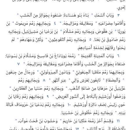
إِمْرِي.‏
+
+
٣
وَبَابُ ٱلسَّمَكِ
بَنَاهُ بَنُو هَسْنَاءَةَ:‏ صَنَعُوهُ بِجَوَائِزَ مِنَ ٱلْخَشَبِ
+
+
+
وَأَقَامُوا مِصْرَاعَيْهِ
وَمَغَالِيقَهُ وَمَزَالِيجَهُ.‏
٤
وَبِجَانِبِهِمْ رَمَّمَ مَرِيمُوثُ
بْنُ
+
+
يُورِيَّا
بْنِ هَقُّوصَ،‏ وَبِجَانِبِهِ رَمَّمَ مَشُلَّامُ
بْنُ بَرَخْيَا بْنِ مَشِيزَبْئِيلَ،‏ وَبِجَانِبِهِ
+
+
رَمَّمَ صَادُوقُ بْنُ بَعْنَا.‏
٥
وَبِجَانِبِهِ رَمَّمَ ٱلتَّقُوعِيُّونَ،‏
وَلٰكِنَّ وُجَهَاءَهُمْ
لَمْ
يَحْنُوا رِقَابَهُمْ لِخِدْمَةِ أَسْيَادِهِمْ.‏
+
٦
وَبَابُ ٱلْمَدِينَةِ ٱلْقَدِيمَةِ
رَمَّمَهُ يُويَادَاعُ بْنُ فَاسِيحَ وَمَشُلَّامُ بْنُ بَسُودْيَا:‏
+
صَنَعَاهُ بِجَوَائِزَ مِنَ ٱلْخَشَبِ وَأَقَامَا مِصْرَاعَيْهِ وَمَغَالِيقَهُ وَمَزَالِيجَهُ.‏
٧
+
+
وَبِجَانِبِهِمَا رَمَّمَ مَلَطْيَا ٱلْجِبْعُونِيُّ
وَيَادُونُ ٱلْمِيرُونُوثِيُّ،‏
وَرِجَالٌ مِنْ جِبْعُونَ
+
+
+
+
وَٱلْمِصْفَاةِ
تَابِعُونَ لِعَرْشِ وَالِي
عِبْرِ ٱلنَّهْرِ.‏
٨
وَبِجَانِبِهِمْ رَمَّمَ
+
+
عُزِّيئِيلُ بْنُ حَرْهَايَا مِنْ صَاغَةِ ٱلذَّهَبِ.‏
وَبِجَانِبِهِ رَمَّمَ حَنَنْيَا مِنَ ٱلْعَطَّارِينَ.‏
+
وَرَصَفُوا أُورُشَلِيمَ بِٱلْبَلَاطِ إِلَى ٱلسُّورِ ٱلْعَرِيضِ.‏
٩
وَبِجَانِبِهِمْ رَمَّمَ رَفَايَا بْنُ
حُورٍ،‏ رَئِيسُ نِصْفِ دَائِرَةِ أُورُشَلِيمَ.‏
١٠
وَبِجَانِبِهِ رَمَّمَ يَدَعْيَا بْنُ حَرُومَافَ قُبَالَةَ
+
بَيْتِهِ.‏
وَبِجَانِبِهِ رَمَّمَ حَطُّوشُ بْنُ حَشَبْنِيَا.‏
+
+
١١
وَقِسْمٌ آخَرُ رَمَّمَهُ مَلْكِيَا بْنُ حَارِيمَ
وَحَشُوبُ بْنُ فَحَثَ مُوآبَ،‏
+
بِٱلْإِضَافَةِ إِلَى بُرْجِ ٱلتَّنَانِيرِ.‏
١٢
وَبِجَانِبِهِمَا رَمَّمَ شَلُّومُ بْنُ هَلُّوحِيشَ،‏ رَئِيسُ