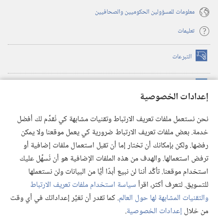
معلومات للمسؤولين الحكوميين والصحافيين
تعليمات
التبرعات
(يفتح
نافذة
جديدة)
مكتبة برج المراقبة الالكترونية
™
(يفتح
إعدادات الخصوصية
نافذة
JW Hub
جديدة)
(يفتح
نحن نستعمل ملفات تعريف الارتباط وتقنيات مشابهة كي نُقدِّم لك أفضل
نافذة
®
خدمة. بعض ملفات تعريف الارتباط ضرورية كي يعمل موقعنا ولا يمكن
تطبيق
JW Library
جديدة)
رفضها. ولكن بإمكانك أن تختار إما أن تقبل استعمال ملفات إضافية أو
مكتبة برج المراقبة
ترفض استعمالها. والهدف من هذه الملفات الإضافية هو أن نُسهِّل عليك
استخدام موقعنا. تأكَّد أننا لن نبيع أبدًا أيًّا من البيانات ولن نستعملها
للتسويق. لتعرف أكثر، اقرأ
سياسة استخدام ملفات تعريف الارتباط
والتقنيات المشابهة لها حول العالم
. كما تقدر أن تغيِّر إعداداتك في أي وقت
Copyright
© 2026 .Watch Tower Bible and Tract Society of Pennsylvania
من خلال
إعدادات الخصوصية
.