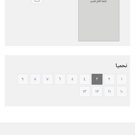
خيارات
تنزيل
الاصدارات
الكتاب
المقدس
—
ترجمة
العالم
نحميا
الجديد
(ورقي
٩
٨
٧
٦
٥
٤
٣
٢
١
الغلاف)
١٣
١٢
١١
١٠