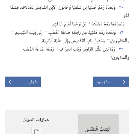
٣٠
وَبَعْدَهُ رَمَّمَ حَنَنْيَا بْنُ شَلَمْيَا وَحَانُونُ،‏ ٱلِٱبْنُ ٱلسَّادِسُ لِصَالَافَ،‏ قِسْمًا
آخَرَ.‏
+
+
وَبَعْدَهُمَا رَمَّمَ مَشُلَّامُ
بْنُ بَرَخْيَا أَمَامَ غُرْفَتِهِ.‏
+
+
٣١
وَبَعْدَهُ رَمَّمَ مَلْكِيَا،‏ مِنْ رَابِطَةِ صَاغَةِ ٱلذَّهَبِ،‏
إِلَى بَيْتِ ٱلنَّثِينِيمِ
+
وَٱلْمُتَاجِرِينَ،‏
وَمُقَابِلَ بَابِ ٱلتَّفْتِيشِ وَإِلَى عُلِّيَّةِ ٱلزَّاوِيَةِ.‏
+
٣٢
وَمَا بَيْنَ عُلِّيَّةِ ٱلزَّاوِيَةِ وَبَابِ ٱلْخِرَافِ
رَمَّمَهُ صَاغَةُ ٱلذَّهَبِ
وَٱلْمُتَاجِرُونَ.‏
ما يسبق
ما يلي
خيارات التنزيل