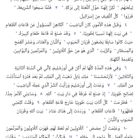
+
+
+
لِيَلْعَنَهُمْ.‏
لٰكِنَّ إِلٰهَنَا حَوَّلَ ٱللَّعْنَةَ إِلَى بَرَكَةٍ.‏
٣
فَلَمَّا سَمِعُوا ٱلشَّرِيعَةَ،‏
+
فَرَزُوا
كُلَّ ٱللَّفِيفِ مِنْ إِسْرَائِيلَ.‏
+
٤
وَقَبْلَ هٰذِهِ ٱلْأُمُورِ،‏ كَانَ أَلْيَاشِيبُ
ٱلْكَاهِنُ ٱلْمَسْؤُولُ عَنْ قَاعَاتِ ٱلطَّعَامِ
+
+
+
فِي بَيْتِ إِلٰهِنَا نَسِيبًا لِطُوبِيَّا،‏
٥
وَقَدْ صَنَعَ لَهُ قَاعَةَ طَعَامٍ كَبِيرَةً،‏
+
حَيْثُ كَانُوا سَابِقًا يَضَعُونَ قُرْبَانَ ٱلْحُبُوبِ
وَٱللُّبَانَ وَٱلْعَتَادَ،‏ وَعُشْرَ ٱلْقَمْحِ
+
+
+
وَٱلْمِسْطَارِ
وَٱلزَّيْتِ
ٱلَّذِي هُوَ مِنْ حَقِّ ٱللَّاوِيِّينَ
وَٱلْمُرَنِّمِينَ وَٱلْبَوَّابِينَ،‏
وَتَقْدِمَةَ ٱلْكَهَنَةِ.‏
٦
وَفِي هٰذِهِ ٱلْمُدَّةِ كُلِّهَا لَمْ أَكُنْ فِي أُورُشَلِيمَ،‏ لِأَنِّي فِي ٱلسَّنَةِ ٱلثَّانِيَةِ
+
+
وَٱلثَّلَاثِينَ
لِأَرْتَحْشَسْتَا
مَلِكِ بَابِلَ ذَهَبْتُ إِلَى ٱلْمَلِكِ،‏ ثُمَّ بَعْدَ فَتْرَةٍ ٱسْتَأْذَنْتُ
+
+
مِنَ ٱلْمَلِكِ.‏
٧
وَعُدْتُ إِلَى أُورُشَلِيمَ وَرَأَيْتُ ٱلشَّرَّ ٱلَّذِي عَمِلَهُ أَلْيَاشِيبُ
+
+
لِصَالِحِ طُوبِيَّا،‏
إِذْ صَنَعَ لَهُ غُرْفَةً فِي دَارِ بَيْتِ
ٱللهِ.‏
٨
وَسَاءَنِي ٱلْأَمْرُ جِدًّا.‏
+
+
فَطَرَحْتُ
كُلَّ أَثَاثِ بَيْتِ طُوبِيَّا خَارِجَ قَاعَةِ ٱلطَّعَامِ.‏
٩
وَقُلْتُ كَلِمَتِي
+
+
+
فَطَهَّرُوا
قَاعَاتِ ٱلطَّعَامِ،‏
وَرَدَدْتُ إِلَى هُنَاكَ عَتَادَ
بَيْتِ ٱللهِ وَقُرْبَانَ
+
ٱلْحُبُوبِ وَٱللُّبَانَ.‏
+
١٠
وَعَلِمْتُ أَنَّ حِصَصَ
ٱللَّاوِيِّينَ لَمْ تُعْطَ لَهُمْ،‏ فَهَرَبَ ٱللَّاوِيُّونَ وَٱلْمُرَنِّمُونَ
+
+
+
عَامِلُو ٱلْعَمَلِ،‏ كُلُّ وَاحِدٍ إِلَى حَقْلِهِ.‏
١١
فَبَكَّتُّ
ٱلْحُكَّامَ ٱلْمُنْتَدَبِينَ
وَقُلْتُ:‏