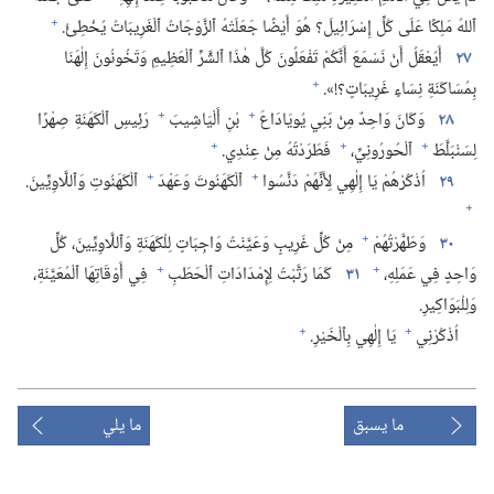
+
ٱللهُ مَلِكًا عَلَى كُلِّ إِسْرَائِيلَ؟‏ هُوَ أَيْضًا جَعَلَتْهُ ٱلزَّوْجَاتُ ٱلْغَرِيبَاتُ يُخْطِئُ.‏
٢٧
أَيُعْقَلُ أَنْ نَسْمَعَ أَنَّكُمْ تَفْعَلُونَ كُلَّ هٰذَا ٱلشَّرِّ ٱلْعَظِيمِ وَتَخُونُونَ إِلٰهَنَا
+
بِمُسَاكَنَةِ نِسَاءٍ غَرِيبَاتٍ؟‏!‏».‏
+
+
٢٨
وَكَانَ وَاحِدٌ مِنْ بَنِي يُويَادَاعَ
بْنِ أَلْيَاشِيبَ
رَئِيسِ ٱلْكَهَنَةِ صِهْرًا
+
+
+
لِسَنْبَلَّطَ
ٱلْحُورُونِيِّ،‏
فَطَرَدْتُهُ مِنْ عِنْدِي.‏
+
+
٢٩
اُذْكُرْهُمْ يَا إِلٰهِي لِأَنَّهُمْ دَنَّسُوا
ٱلْكَهَنُوتَ وَعَهْدَ
ٱلْكَهَنُوتِ وَٱللَّاوِيِّينَ.‏
+
+
٣٠
وَطَهَّرْتُهُمْ
مِنْ كُلِّ غَرِيبٍ وَعَيَّنْتُ وَاجِبَاتٍ لِلْكَهَنَةِ وَٱللَّاوِيِّينَ،‏ كُلِّ
+
+
وَاحِدٍ فِي عَمَلِهِ،‏
٣١
كَمَا رَتَّبْتُ لِإِمْدَادَاتِ ٱلْحَطَبِ
فِي أَوْقَاتِهَا ٱلْمُعَيَّنَةِ،‏
وَلِلْبَوَاكِيرِ.‏
+
+
اُذْكُرْنِي
يَا إِلٰهِي بِٱلْخَيْرِ.‏
ما يسبق
ما يلي