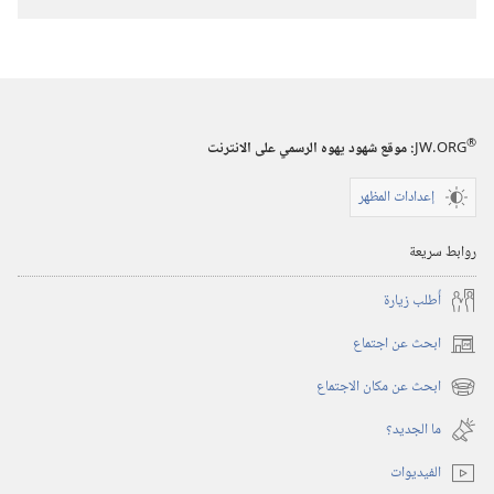
®
JW.ORG
:‏ موقع شهود يهوه الرسمي على الانترنت
إعدادات المظهر
روابط سريعة
أُطلب زيارة
ابحث عن اجتماع
(يفتح
نافذة
ابحث عن مكان الاجتماع
(يفتح
جديدة)
نافذة
ما الجديد؟‏
جديدة)
الفيديوات