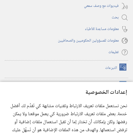
فيديوات مع وصف سمعي
بحث
معلومات مساعِدة للأطباء
معلومات للمسؤولين الحكوميين والصحافيين
تعليمات
التبرعات
(يفتح
نافذة
جديدة)
مكتبة برج المراقبة الالكترونية
™
(يفتح
إعدادات الخصوصية
نافذة
JW Hub
جديدة)
(يفتح
نحن نستعمل ملفات تعريف الارتباط وتقنيات مشابهة كي نُقدِّم لك أفضل
نافذة
®
خدمة. بعض ملفات تعريف الارتباط ضرورية كي يعمل موقعنا ولا يمكن
تطبيق
JW Library
جديدة)
رفضها. ولكن بإمكانك أن تختار إما أن تقبل استعمال ملفات إضافية أو
مكتبة برج المراقبة
ترفض استعمالها. والهدف من هذه الملفات الإضافية هو أن نُسهِّل عليك