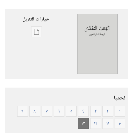
خيارات التنزيل
خيارات
تنزيل
الاصدارات
الكتاب
المقدس
—
ترجمة
العالم
نحميا
الجديد
(ورقي
٩
٨
٧
٦
٥
٤
٣
٢
١
الغلاف)
١٣
١٢
١١
١٠