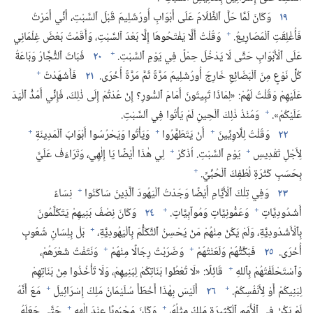
١٩
وَكَانَ لَمَّا حَلَّ ٱلظَّلَامُ عَلَى أَبْوَابِ أُورُشَلِيمَ قَبْلَ ٱلسَّبْتِ،‏ أَنِّي أَمَرْتُ
+
فَأُغْلِقَتِ ٱلْمَصَارِيعُ.‏
وَقُلْتُ أَلَّا يَفْتَحُوهَا إِلَّا بَعْدَ ٱلسَّبْتِ،‏ وَأَقَمْتُ بَعْضَ غِلْمَانِي
+
عَلَى ٱلْأَبْوَابِ حَتَّى لَا يَدْخُلَ حِمْلٌ فِي يَوْمِ ٱلسَّبْتِ.‏
٢٠
فَبَاتَ ٱلتُّجَّارُ وَبَاعَةُ
+
كُلِّ نَوْعٍ مِنَ ٱلْبَضَائِعِ خَارِجَ أُورُشَلِيمَ مَرَّةً ثُمَّ مَرَّةً أُخْرَى.‏
٢١
فَأَشْهَدْتُ
عَلَيْهِمْ وَقُلْتُ لَهُمْ:‏ «لِمَاذَا تَبِيتُونَ أَمَامَ ٱلسُّورِ؟‏ إِنْ عُدْتُمْ إِلَى ذٰلِكَ،‏ فَإِنِّي أَمُدُّ ٱلْيَدَ
+
عَلَيْكُمْ».‏
وَمُنْذُ ذٰلِكَ ٱلْحِينِ لَمْ يَأْتُوا فِي ٱلسَّبْتِ.‏
+
+
+
٢٢
وَقُلْتُ لِلَّاوِيِّينَ
أَنْ يَتَطَهَّرُوا
وَيَأْتُوا وَيَحْرُسُوا أَبْوَابَ ٱلْمَدِينَةِ
+
+
لِأَجْلِ تَقْدِيسِ
يَوْمِ ٱلسَّبْتِ.‏ اُذْكُرْ
لِي هٰذَا أَيْضًا يَا إِلٰهِي،‏ وَتَرَاءَفْ عَلَيَّ
+
بِحَسَبِ كَثْرَةِ لُطْفِكَ ٱلْحُبِّيِّ.‏
+
٢٣
وَفِي تِلْكَ ٱلْأَيَّامِ أَيْضًا وَجَدْتُ ٱلْيَهُودَ ٱلَّذِينَ سَاكَنُوا
نِسَاءً
+
+
أَشْدُودِيَّاتٍ
وَعَمُّونِيَّاتٍ وَمُوآبِيَّاتٍ.‏
٢٤
وَكَانَ نِصْفُ بَنِيهِمْ يَتَكَلَّمُونَ
+
بِٱلْأَشْدُودِيَّةِ،‏ وَلَمْ يَكُنْ مِنْهُمْ مَنْ يُحْسِنُ ٱلتَّكَلُّمَ بِٱلْيَهُودِيَّةِ،‏
بَلْ بِلِسَانِ شُعُوبٍ
+
+
أُخْرَى.‏
٢٥
فَبَكَّتُّهُمْ وَلَعَنْتُهُمْ
وَضَرَبْتُ رِجَالًا مِنْهُمْ
وَنَتَفْتُ شَعْرَهُمْ،‏
+
وَٱسْتَحْلَفْتُهُمْ بِٱللهِ
قَائِلًا:‏ «لَا تُعْطُوا بَنَاتِكُمْ لِبَنِيهِمْ،‏ وَلَا تَأْخُذُوا مِنْ بَنَاتِهِمْ
+
+
لِبَنِيكُمْ أَوْ لِأَنْفُسِكُمْ.‏
٢٦
أَلَيْسَ بِهٰذَا أَخْطَأَ سُلَيْمَانُ مَلِكُ إِسْرَائِيلَ
مَعَ أَنَّهُ
+
+
لَمْ يَكُنْ فِي ٱلْأُمَمِ ٱلْكَثِيرَةِ مَلِكٌ مِثْلُهُ،‏
وَكَانَ مَحْبُوبًا عِنْدَ إِلٰهِهِ
حَتَّى جَعَلَهُ