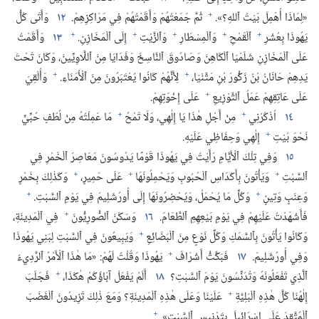
+
«لِمَاذَا أُهْمِلَ بَيْتُ ٱللهِ؟‏».‏
ثُمَّ جَمَعْتُهُمْ وَأَقَمْتُهُمْ فِي مَرَاكِزِهِمْ.‏
١٢
وَأَتَى كُلُّ
+
+
+
+
+
يَهُوذَا بِعُشْرِ
ٱلْقَمْحِ
وَٱلْمِسْطَارِ
وَٱلزَّيْتِ
إِلَى ٱلْمَخَازِنِ.‏
١٣
وَأَقَمْتُ
عَلَى ٱلْمَخَازِنِ شَلَمْيَا ٱلْكَاهِنَ وَصَادُوقَ ٱلنَّاسِخَ وَفَدَايَا مِنَ ٱللَّاوِيِّينَ،‏ وَكَانَ تَحْتَ
+
+
يَدِهِمْ حَانَانُ بْنُ زَكُّورَ بْنِ مَتَّنْيَا،‏
لِأَنَّهُمْ كَانُوا يُعْتَبَرُونَ مِنَ ٱلْأُمَنَاءِ.‏
وَأُلْقِيَ
+
عَلَى عَاتِقِهِمْ عَمَلُ ٱلتَّوْزِيعِ
عَلَى إِخْوَتِهِمْ.‏
+
+
١٤
اُذْكُرْنِي
مِنْ أَجْلِ هٰذَا يَا إِلٰهِي،‏ وَلَا تَمْحُ
مَا عَمِلْتُهُ مِنْ لُطْفٍ حُبِّيٍّ
+
نَحْوَ بَيْتِ
إِلٰهِي وَحِفَاظِي عَلَيْهِ.‏
١٥
وَفِي تِلْكَ ٱلْأَيَّامِ رَأَيْتُ فِي يَهُوذَا قَوْمًا يَدُوسُونَ مَعَاصِرَ ٱلْخَمْرِ فِي
+
+
+
ٱلسَّبْتِ
وَيَأْتُونَ بِأَكْدَاسِ ٱلْحُبُوبِ وَيَحْمِلُونَهَا
عَلَى حَمِيرٍ،‏
وَكَذٰلِكَ بِخَمْرٍ
+
+
وَعِنَبٍ وَتِينٍ
وَكُلِّ مَا يُحْمَلُ،‏ وَيُحْضِرُونَهَا إِلَى أُورُشَلِيمَ فِي يَوْمِ ٱلسَّبْتِ.‏
+
فَأَشْهَدْتُ عَلَيْهِمْ فِي يَوْمِ بَيْعِهِمِ ٱلطَّعَامَ.‏
١٦
وَسَكَنَ ٱلصُّورِيُّونَ
فِي ٱلْمَدِينَةِ،‏
+
وَكَانُوا يَأْتُونَ بِٱلسَّمَكِ وَكُلِّ نَوْعٍ مِنَ ٱلْبَضَائِعِ
وَيَبِيعُونَ فِي ٱلسَّبْتِ لِبَنِي يَهُوذَا
+
وَفِي أُورُشَلِيمَ.‏
١٧
فَبَكَّتُّ أَشْرَافَ
يَهُوذَا وَقُلْتُ لَهُمْ:‏ «مَا هٰذَا ٱلْأَمْرُ ٱلرَّدِيءُ
+
ٱلَّذِي تَفْعَلُونَهُ وَتُدَنِّسُونَ يَوْمَ ٱلسَّبْتِ؟‏
١٨
أَلَمْ يَفْعَلْ آبَاؤُكُمْ هٰكَذَا،‏
فَجَلَبَ
+
إِلٰهُنَا كُلَّ هٰذِهِ ٱلْبَلِيَّةِ
عَلَيْنَا وَعَلَى هٰذِهِ ٱلْمَدِينَةِ؟‏ وَمَعَ ذٰلِكَ تَزِيدُونَ ٱلْغَضَبَ
+
ٱلْمُتَّقِدَ عَلَى إِسْرَائِيلَ بِتَدْنِيسِ ٱلسَّبْتِ».‏