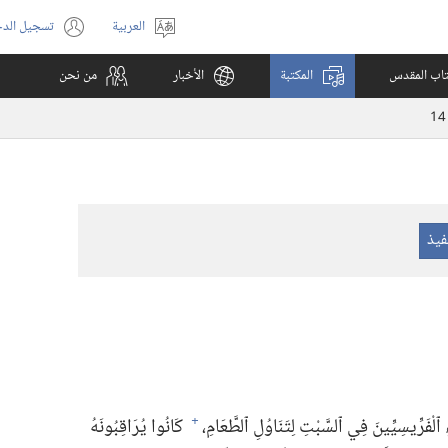
العربية
تسجيل الد
اختر
(يفتح
اللغة
نافذة
كتاب المقدس
المكتبة
الأخبار
من نحن
جديدة)
14
ٱلْفَرِّيسِيِّينَ فِي ٱلسَّبْتِ لِتَنَاوُلِ ٱلطَّعَامِ،‏
كَانُوا يُرَاقِبُونَهُ
+