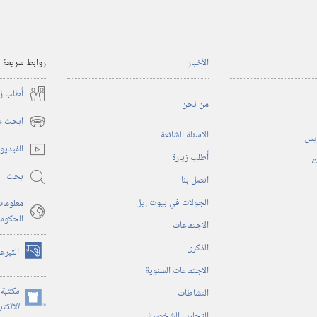
الأخبار
روابط سريعة
أُطلب ز
من نحن
ابحث عن
(يفتح
الاسئلة الشائعة
ريس
نافذة
الفيديو
أُطلب زيارة
جديدة)
ت
بحث
اتصل بنا
الجولات في بيوت إيل
معلومات
الحكوم
الاجتماعات
الذكرى
التبرع
(يفتح
الاجتماعات السنوية
نافذة
جديدة)
مكتبة 
النشاطات
(يفتح
الالكت
التجارب الشخصية