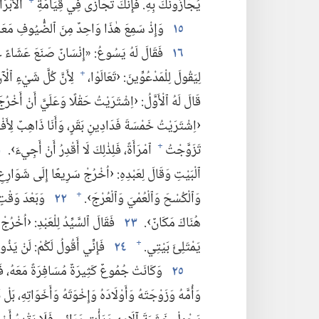
يُجَازُونَكَ بِهِ.‏ فَإِنَّكَ تُجَازَى فِي قِيَامَةِ
ٱلْأَبْرَا
+
١٥
وَإِذْ سَمِعَ هٰذَا وَاحِدٌ مِنَ ٱلضُّيُوفِ مَعَهُ،
١٦
فَقَالَ لَهُ يَسُوعُ:‏ «إِنْسَانٌ صَنَعَ عَشَاءً عَ
لِيَقُولَ لِلْمَدْعُوِّينَ:‏ ‹تَعَالَوْا،‏
لِأَنَّ كُلَّ شَيْءٍ ٱلْآنَ
+
قَالَ لَهُ ٱلْأَوَّلُ:‏ ‹اِشْتَرَيْتُ حَقْلًا وَعَلَيَّ أَنْ أَخْرُجَ 
‹اِشْتَرَيْتُ خَمْسَةَ فَدَادِينِ بَقَرٍ،‏ وَأَنَا ذَاهِبٌ لِأَفْح
تَزَوَّجْتُ
ٱمْرَأَةً،‏ فَلِذٰلِكَ لَا أَقْدِرُ أَنْ أَجِيءَ›.‏
١
+
ٱلْبَيْتِ وَقَالَ لِعَبْدِهِ:‏ ‹اُخْرُجْ سَرِيعًا إِلَى شَوَارِعِ ٱلْ
وَٱلْكُسْحَ وَٱلْعُمْيَ وَٱلْعُرْجَ›.‏
٢٢
وَبَعْدَ وَقْتٍ،‏
+
هُنَاكَ مَكَانٌ›.‏
٢٣
فَقَالَ ٱلسَّيِّدُ لِلْعَبْدِ:‏ ‹اُخْرُجْ
يَمْتَلِئَ بَيْتِي.‏
٢٤
فَإِنِّي أَقُولُ لَكُمْ:‏ لَنْ يَذُ
+
٢٥
وَكَانَتْ جُمُوعٌ كَثِيرَةٌ مُسَافِرَةً مَعَهُ،‏ فَٱل
وَأُمَّهُ وَزَوْجَتَهُ وَأَوْلَادَهُ وَإِخْوَتَهُ وَأَخَوَاتِهِ،‏ بَلْ 