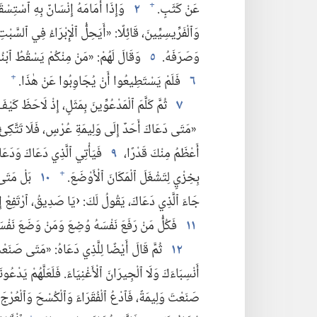
عَنْ كَثَبٍ.‏
٢
وَإِذَا أَمَامَهُ إِنْسَانٌ بِهِ ٱسْتِسْقَا
+
وَٱلْفَرِّيسِيِّينَ،‏ قَائِلًا:‏ «أَيَحِلُّ ٱلْإِبْرَاءُ فِي ٱلسَّبْتِ 
وَصَرَفَهُ.‏
٥
وَقَالَ لَهُمْ:‏ «مَنْ مِنْكُمْ يَسْقُطُ ٱبْنُهُ
٦
فَلَمْ يَسْتَطِيعُوا أَنْ يُجَاوِبُوا عَنْ هٰذَا.‏
+
٧
ثُمَّ كَلَّمَ ٱلْمَدْعُوِّينَ بِمَثَلٍ،‏ إِذْ لَاحَظَ كَيْفَ 
‏«مَتَى دَعَاكَ أَحَدٌ إِلَى وَلِيمَةِ عُرْسٍ،‏ فَلَا تَتَّكِئْ فِ
أَعْظَمُ مِنْكَ قَدْرًا،‏
٩
فَيَأْتِي ٱلَّذِي دَعَاكَ وَدَعَاه
بِخِزْيٍ لِتَشْغَلَ ٱلْمَكَانَ ٱلْأَوْضَعَ.‏
١٠
بَلْ مَتَى 
+
جَاءَ ٱلَّذِي دَعَاكَ،‏ يَقُولُ لَكَ:‏ ‹يَا صَدِيقُ،‏ ٱرْتَفِعْ إ
١١
فَكُلُّ مَنْ رَفَعَ نَفْسَهُ وُضِعَ وَمَنْ وَضَعَ نَفْسَه
١٢
ثُمَّ قَالَ أَيْضًا لِلَّذِي دَعَاهُ:‏ «مَتَى صَنَعْتَ
أَنْسِبَاءَكَ وَلَا ٱلْجِيرَانَ ٱلْأَغْنِيَاءَ.‏ فَلَعَلَّهُمْ يَدْع
صَنَعْتَ وَلِيمَةً،‏ فَٱدْعُ ٱلْفُقَرَاءَ وَٱلْكُسْحَ وَٱلْعُرْجَ و