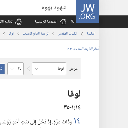
JW.ORG
شهود يهوه
الصفحة الرئيسية
تعاليم ال
المكتبة
الكتاب المقدس
ترجمة العالم الجديد
لوقا
أُنظر الطبعة المنقحة ٢٠١٩
الفصل
عرض
السفر
لوقا
١٤‏:‏١‏-٣٥
١٤
وَذَاتَ مَرَّةٍ،‏ إِذْ دَخَلَ إِلَى بَيْتِ أَحَدِ رُؤَسَاءِ 