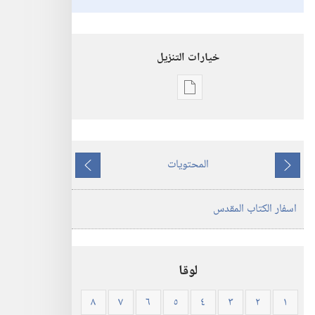
خيارات التنزيل
خيارات
تنزيل
الاصدارات
الكتاب
المحتويات
المقدس
ما
ما
—
يسبق
يلي
اسفار الكتاب المقدس
ترجمة
العالم
الجديد
(ورقي
لوقا
الغلاف)
٨
٧
٦
٥
٤
٣
٢
١