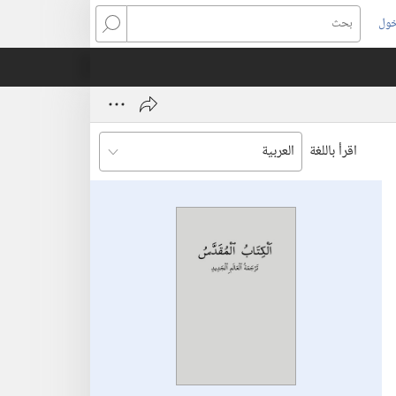
خول
بحث
اقرأ باللغة