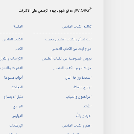
®
JW.ORG
:‏ موقع شهود يهوه الرسمي على الانترنت
تعاليم الكتاب المقدس
المكتبة
انت تسأل والكتاب المقدس يجيب
الكتاب المقدس
شرح آيات من الكتاب المقدس
الكتب
دروس خصوصية في الكتاب المقدس
الكراسات والكرا
أدوات لدرس الكتاب المقدس
النشرات والدعوا
السعادة وراحة البال
أبواب متنوعة
الزواج والعائلة
المجلات
المراهقون والشباب
دليل الاجتماع
الأولاد
البرامج
الايمان باللّٰه
الفهارس
العلم والكتاب المقدس
الإرشادات