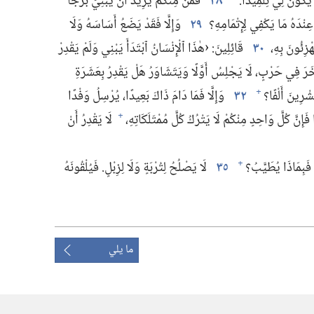
يَكُونَ لِي تِلْمِيذًا.‏
٢٨
فَمَنْ مِنْكُمْ يُرِيدُ أَنْ يَبْنِيَ بُرْجًا
نْدَهُ مَا يَكْفِي لِإِتْمَامِهِ؟‏
٢٩
وَإِلَّا فَقَدْ يَضَعُ أَسَاسَهُ وَلَا
ْزِئُونَ بِهِ،‏
٣٠
قَائِلِينَ:‏ ‹هٰذَا ٱلْإِنْسَانُ ٱبْتَدَأَ يَبْنِي وَلَمْ يَقْدِرْ
آخَرَ فِي حَرْبٍ،‏ لَا يَجْلِسُ أَوَّلًا وَيَتَشَاوَرُ هَلْ يَقْدِرُ بِعَشَرَةِ
ْرِينَ أَلْفًا؟‏
٣٢
وَإِلَّا فَمَا دَامَ ذَاكَ بَعِيدًا،‏ يُرْسِلُ وَفْدًا
+
َإِنَّ كُلَّ وَاحِدٍ مِنْكُمْ لَا يَتْرُكُ كُلَّ مُمْتَلَكَاتِهِ،‏
لَا يَقْدِرُ أَنْ
+
،‏ فَبِمَاذَا يُطَيَّبُ؟‏
٣٥
لَا يَصْلُحُ لِتُرْبَةٍ وَلَا لِزِبْلٍ.‏ فَيُلْقُونَهُ
+
ما يلي