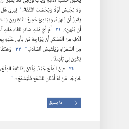
يَحْمِلْ خَشَبَةَ آلَامِهِ وَيَأْتِ وَرَائِي فَلَا يَقْدِرُ أَنْ 
وَلَا يَجْلِسُ أَوَّلًا وَيَحْسُبُ ٱلنَّفَقَةَ،‏
لِيَرَى هَلْ عِ
+
يَقْدِرُ أَنْ يُنْهِيَهُ،‏ وَيَبْتَدِئُ جَمِيعُ ٱلنَّاظِرِينَ يَسْتَه
أَنْ يُنْهِيَ›.‏
٣١
أَمْ أَيُّ مَلِكٍ سَائِرٍ لِلِقَاءِ مَلِكٍ 
آلَافٍ مِنَ ٱلْعَسْكَرِ أَنْ يُوَاجِهَ مَنْ يَأْتِي عَلَيْهِ بِعِش
مِنَ ٱلسُّفَرَاءِ وَيَلْتَمِسُ ٱلسَّلَامَ.‏
٣٣
وَهٰكَذَا ف
+
يَكُونَ لِي تِلْمِيذًا.‏
٣٤
‏«إِنَّ ٱلْمِلْحَ جَيِّدٌ.‏ وَلٰكِنْ إِذَا تَفِهَ ٱلْمِلْحُ
خَارِجًا.‏ مَنْ لَهُ أُذُنَانِ لِلسَّمْعِ فَلْيَسْمَعْ».‏
+
ما يسبق