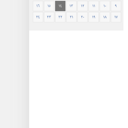
١٦
١٥
١٤
١٣
١٢
١١
١٠
٩
٢٤
٢٣
٢٢
٢١
٢٠
١٩
١٨
١٧