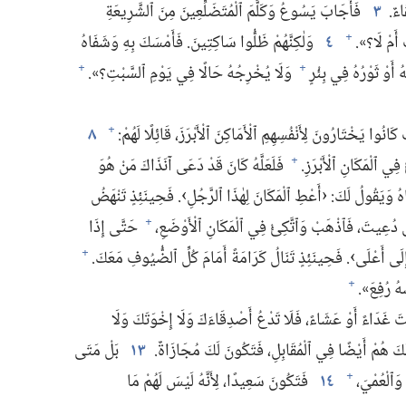
ءٌ.‏
٣
فَأَجَابَ يَسُوعُ وَكَلَّمَ ٱلْمُتَضَلِّعِينَ مِنَ ٱلشَّرِيعَةِ
أَمْ لَا؟‏».‏
٤
وَلٰكِنَّهُمْ ظَلُّوا سَاكِتِينَ.‏ فَأَمْسَكَ بِهِ وَشَفَاهُ
+
 أَوْ ثَوْرُهُ فِي بِئْرٍ
وَلَا يُخْرِجُهُ حَالًا فِي يَوْمِ ٱلسَّبْتِ؟‏».‏
+
+
كَانُوا يَخْتَارُونَ لِأَنْفُسِهِمِ ٱلْأَمَاكِنَ ٱلْأَبْرَزَ،‏ قَائِلًا لَهُمْ:‏
٨
+
ي ٱلْمَكَانِ ٱلْأَبْرَزِ.‏
فَلَعَلَّهُ كَانَ قَدْ دَعَى آنَذَاكَ مَنْ هُوَ
+
ُ وَيَقُولُ لَكَ:‏ ‹أَعْطِ ٱلْمَكَانَ لِهٰذَا ٱلرَّجُلِ›.‏ فَحِينَئِذٍ تَنْهَضُ
دُعِيتَ،‏ فَٱذْهَبْ وَٱتَّكِئْ فِي ٱلْمَكَانِ ٱلْأَوْضَعِ،‏
حَتَّى إِذَا
+
ِلَى أَعْلَى›.‏ فَحِينَئِذٍ تَنَالُ كَرَامَةً أَمَامَ كُلِّ ٱلضُّيُوفِ مَعَكَ.‏
+
ُ رُفِعَ».‏
+
 غَدَاءً أَوْ عَشَاءً،‏ فَلَا تَدْعُ أَصْدِقَاءَكَ وَلَا إِخْوَتَكَ وَلَا
ُونَكَ هُمْ أَيْضًا فِي ٱلْمُقَابِلِ،‏ فَتَكُونَ لَكَ مُجَازَاةٌ.‏
١٣
بَلْ مَتَى
َٱلْعُمْيَ،‏
١٤
فَتَكُونَ سَعِيدًا،‏ لِأَنَّهُ لَيْسَ لَهُمْ مَا
+