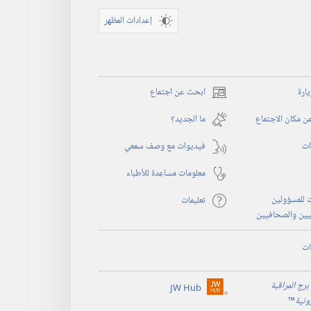
إعدادات المظهر
يارة
ابحث عن اجتماع
(يفتح
نافذة
 مكان الاجتماع
ما الجديد؟‏
جديدة)
ات
فيديوات مع وصف سمعي
معلومات مساعِدة للأطباء
 للمسؤولين
تعليمات
يين والصحافيين
ات
برج المراقبة
JW Hub
(يفتح
رونية
™