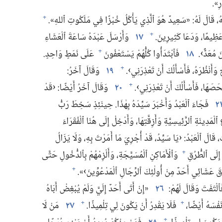
رِ».‏
‏ قَالَ لَهُ:‏ «سَعِيدٌ هُوَ ٱلَّذِي يَأْكُلُ خُبْزًا فِي مَلَكُوتِ ٱللهِ».‏
+
ظِيمًا،‏ وَدَعَا كَثِيرِينَ.‏
١٧
وَأَرْسَلَ عَبْدَهُ سَاعَةَ ٱلْعَشَاءِ
+
 مُعَدٌّ›.‏
١٨
فَٱبْتَدَأُوا كُلُّهُمْ يَسْتَعْفُونَ
عَلَى نَمَطٍ وَاحِدٍ.‏
+
وَأَنْظُرَهُ،‏ فَأَسْأَلُكَ أَنْ تَعْذِرَنِي›.‏
١٩
وَقَالَ آخَرُ:‏
+
َصَهَا،‏ فَأَسْأَلُكَ أَنْ تَعْذِرَنِي›.‏
٢٠
وَقَالَ آخَرُ أَيْضًا:‏ ‹قَدْ
+
٢
فَجَاءَ ٱلْعَبْدُ وَأَخْبَرَ سَيِّدَهُ بِهٰذَا.‏ حِينَئِذٍ سَخِطَ رَبُّ
مَدِينَةِ ٱلرَّئِيسِيَّةِ وَأَزِقَّتِهَا،‏ وَأَدْخِلْ إِلَى هُنَا ٱلْفُقَرَاءَ
 قَالَ ٱلْعَبْدُ:‏ ‹يَا سَيِّدُ،‏ قَدْ أُجْرِيَ مَا أَمَرْتَ بِهِ،‏ وَلَا يَزَالُ
 إِلَى ٱلطُّرُقِ
وَٱلْأَمَاكِنِ ٱلْمُسَيَّجَةِ،‏ وَأَلْزِمْهُمْ بِٱلدُّخُولِ حَتَّى
+
وقَ عَشَائِي أَحَدٌ مِنْ أُولٰئِكَ ٱلرِّجَالِ ٱلْمَدْعُوِّينَ›».‏
+
ْتَفَتَ وَقَالَ لَهُمْ:‏
٢٦
‏«إِنْ أَتَى أَحَدٌ إِلَيَّ وَلَمْ يُبْغِضْ أَبَاهُ
نَفْسَهُ أَيْضًا،‏
فَلَا يَقْدِرُ أَنْ يَكُونَ لِي تِلْمِيذًا.‏
٢٧
مَنْ لَا
+
+
+