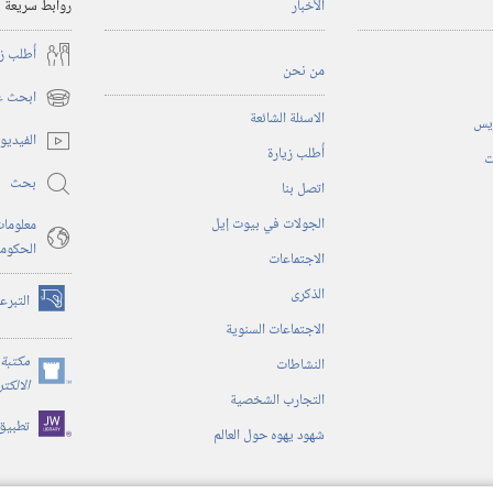
الأخبار
روابط سريعة
أُطلب ز
من نحن
ابحث عن
(يفتح
الاسئلة الشائعة
ريس
نافذة
الفيديو
أُطلب زيارة
جديدة)
ت
بحث
اتصل بنا
الجولات في بيوت إيل
معلومات
الحكوم
الاجتماعات
الذكرى
التبرع
(يفتح
الاجتماعات السنوية
نافذة
جديدة)
مكتبة 
النشاطات
(يفتح
الالكت
التجارب الشخصية
نافذة
تطبيق
جديدة)
شهود يهوه حول العالم