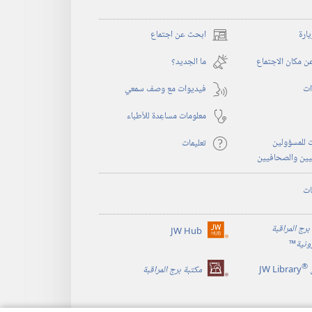
يارة
ابحث عن اجتماع
(يفتح
نافذة
 مكان الاجتماع
ما الجديد؟‏
جديدة)
ات
فيديوات مع وصف سمعي
معلومات مساعِدة للأطباء
 للمسؤولين
تعليمات
يين والصحافيين
ات
برج المراقبة
JW Hub
(يفتح
رونية
™
نافذة
®
جديدة)
JW Library
مكتبة برج المراقبة