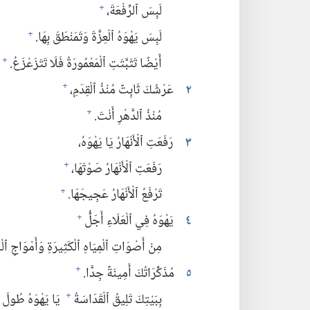
لَبِسَ ٱلرِّفْعَةَ،‏
+
لَبِسَ يَهْوَهُ ٱلْعِزَّةَ وَتَمَنْطَقَ بِهَا.‏
+
أَيْضًا تَثَبَّتَتِ ٱلْمَعْمُورَةُ فَلَا تَتَزَعْزَعُ.‏
+
٢
عَرْشُكَ ثَابِتٌ مُنْذُ ٱلْقِدَمِ،‏
+
مُنْذُ ٱلدَّهْرِ أَنْتَ.‏
+
٣
رَفَعَتِ ٱلْأَنْهَارُ يَا يَهْوَهُ،‏
رَفَعَتِ ٱلْأَنْهَارُ صَوْتَهَا،‏
+
تَرْفَعُ ٱلْأَنْهَارُ عَجِيجَهَا.‏
+
٤
يَهْوَهُ فِي ٱلْعَلَاءِ أَجَلُّ
+
مِنْ أَصْوَاتِ ٱلْمِيَاهِ ٱلْكَثِيرَةِ وَأَمْوَاجِ ٱلْبَ
٥
مُذَكِّرَاتُكَ أَمِينَةٌ جِدًّا.‏
+
بِبَيْتِكَ تَلِيقُ ٱلْقَدَاسَةُ
يَا يَهْوَهُ طُولَ ٱلْأ
+