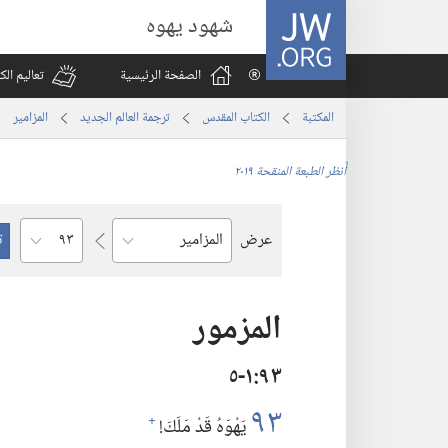
JW.ORG
شهود يهوه
الصفحة الرئيسية
تعاليم ال
المكتبة
الكتاب المقدس
ترجمة العالم الجديد
المزامير
أُنظر الطبعة المنقحة ٢٠١٩
الفصل
عرض
السفر
المزمور
٩٣‏:‏١‏-٥
٩٣
يَهْوَهُ قَدْ مَلَكَ!‏
+