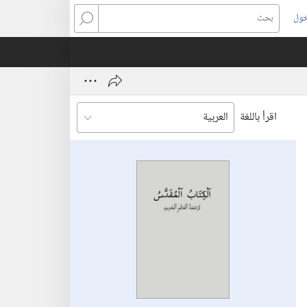
خول
بحث
اقرأ باللغة