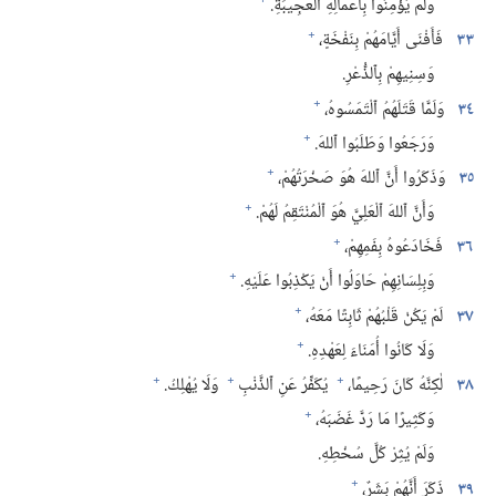
+
وَلَمْ يُؤْمِنُوا بِأَعْمَالِهِ ٱلْعَجِيبَةِ.‏
+
٣٣
فَأَفْنَى أَيَّامَهُمْ بِنَفْخَةٍ،‏
وَسِنِيهِمْ بِٱلذُّعْرِ.‏
+
٣٤
وَلَمَّا قَتَلَهُمُ ٱلْتَمَسُوهُ،‏
+
وَرَجَعُوا وَطَلَبُوا ٱللهَ.‏
+
٣٥
وَذَكَرُوا أَنَّ ٱللهَ هُوَ صَخْرَتُهُمْ،‏
+
وَأَنَّ ٱللهَ ٱلْعَلِيَّ هُوَ ٱلْمُنْتَقِمُ لَهُمْ.‏
+
٣٦
فَخَادَعُوهُ بِفَمِهِمْ،‏
+
وَبِلِسَانِهِمْ حَاوَلُوا أَنْ يَكْذِبُوا عَلَيْهِ.‏
+
٣٧
لَمْ يَكُنْ قَلْبُهُمْ ثَابِتًا مَعَهُ،‏
+
وَلَا كَانُوا أُمَنَاءَ لِعَهْدِهِ.‏
+
+
+
٣٨
لٰكِنَّهُ كَانَ رَحِيمًا،‏
يُكَفِّرُ عَنِ ٱلذَّنْبِ
وَلَا يُهْلِكُ.‏
+
وَكَثِيرًا مَا رَدَّ غَضَبَهُ،‏
وَلَمْ يُثِرْ كُلَّ سُخْطِهِ.‏
+
٣٩
ذَكَرَ أَنَّهُمْ بَشَرٌ،‏