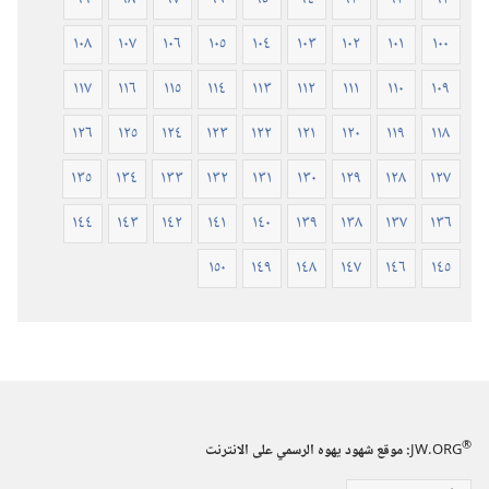
١٠٨
١٠٧
١٠٦
١٠٥
١٠٤
١٠٣
١٠٢
١٠١
١٠٠
١١٧
١١٦
١١٥
١١٤
١١٣
١١٢
١١١
١١٠
١٠٩
١٢٦
١٢٥
١٢٤
١٢٣
١٢٢
١٢١
١٢٠
١١٩
١١٨
١٣٥
١٣٤
١٣٣
١٣٢
١٣١
١٣٠
١٢٩
١٢٨
١٢٧
١٤٤
١٤٣
١٤٢
١٤١
١٤٠
١٣٩
١٣٨
١٣٧
١٣٦
١٥٠
١٤٩
١٤٨
١٤٧
١٤٦
١٤٥
®
JW.ORG
:‏ موقع شهود يهوه الرسمي على الانترنت