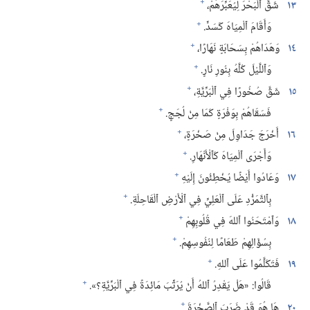
+
١٣
شَقَّ ٱلْبَحْرَ لِيُعَبِّرَهُمْ،‏
+
وَأَقَامَ ٱلْمِيَاهَ كَسَدٍّ.‏
+
١٤
وَهَدَاهُمْ بِسَحَابَةٍ نَهَارًا،‏
+
وَٱللَّيْلَ كُلَّهُ بِنُورِ نَارٍ.‏
+
١٥
شَقَّ صُخُورًا فِي ٱلْبَرِّيَّةِ،‏
+
فَسَقَاهُمْ بِوَفْرَةٍ كَمَا مِنْ لُجَجٍ.‏
+
١٦
أَخْرَجَ جَدَاوِلَ مِنْ صَخْرَةٍ،‏
+
وَأَجْرَى ٱلْمِيَاهَ كَٱلْأَنْهَارِ.‏
+
١٧
وَعَادُوا أَيْضًا يُخْطِئُونَ إِلَيْهِ
+
بِٱلتَّمَرُّدِ عَلَى ٱلْعَلِيِّ فِي ٱلْأَرْضِ ٱلْقَاحِلَةِ.‏
+
١٨
وَٱمْتَحَنُوا ٱللهَ فِي قُلُوبِهِمْ
+
بِسُؤَالِهِمْ طَعَامًا لِنُفُوسِهِمْ.‏
+
١٩
فَتَكَلَّمُوا عَلَى ٱللهِ.‏
+
قَالُوا:‏ «هَلْ يَقْدِرُ ٱللهُ أَنْ يُرَتِّبَ مَائِدَةً فِي ٱلْبَرِّيَّةِ؟‏».‏
+
٢٠
هَا هُوَ قَدْ ضَرَبَ ٱلصَّخْرَةَ