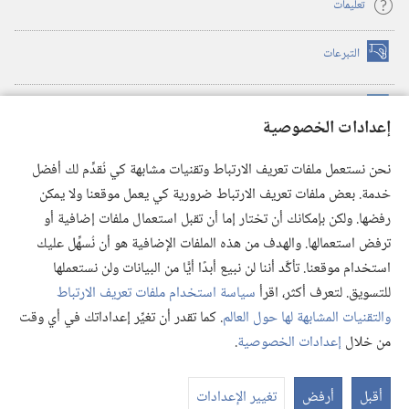
تعليمات
التبرعات
(يفتح
نافذة
جديدة)
مكتبة برج المراقبة الالكترونية
™
(يفتح
إعدادات الخصوصية
نافذة
JW Hub
جديدة)
(يفتح
نحن نستعمل ملفات تعريف الارتباط وتقنيات مشابهة كي نُقدِّم لك أفضل
نافذة
®
خدمة. بعض ملفات تعريف الارتباط ضرورية كي يعمل موقعنا ولا يمكن
تطبيق
JW Library
جديدة)
رفضها. ولكن بإمكانك أن تختار إما أن تقبل استعمال ملفات إضافية أو
مكتبة برج المراقبة
ترفض استعمالها. والهدف من هذه الملفات الإضافية هو أن نُسهِّل عليك
استخدام موقعنا. تأكَّد أننا لن نبيع أبدًا أيًّا من البيانات ولن نستعملها
للتسويق. لتعرف أكثر، اقرأ
سياسة استخدام ملفات تعريف الارتباط
والتقنيات المشابهة لها حول العالم
. كما تقدر أن تغيِّر إعداداتك في أي وقت
Copyright
© 2026 .Watch Tower Bible and Tract Society of Pennsylvania
من خلال
إعدادات الخصوصية
.
عر
شروط الاستخدام
|
سياسة الخصوصية
|
إعدادات الخصوصية
الم
أقبل
أرفض
تغيير الإعدادات