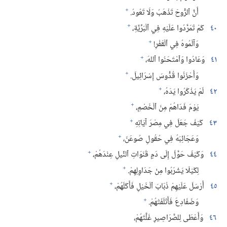
+
أَنَّ ٱلرُّوحَ تَذْهَبُ وَلَا تَعُودُ.‏
+
٤٠
كَمْ تَمَرَّدُوا عَلَيْهِ فِي ٱلْبَرِّيَّةِ،‏
+
وَآلَمُوهُ فِي ٱلْقَفْرِ!‏
+
٤١
وَعَادُوا وَٱمْتَحَنُوا ٱللهَ،‏
+
وَأَحْزَنُوا قُدُّوسَ إِسْرَائِيلَ.‏
+
٤٢
لَمْ يَذْكُرُوا يَدَهُ،‏
+
يَوْمَ فَدَاهُمْ مِنَ ٱلْخَصْمِ،‏
+
٤٣
كَيْفَ جَعَلَ فِي مِصْرَ آيَاتِهِ
+
وَعَجَائِبَهُ فِي حُقُولِ صُوعَنَ،‏
+
٤٤
وَكَيْفَ حَوَّلَ إِلَى دَمٍ قَنَوَاتِ ٱلنِّيلِ عِنْدَهُمْ،‏
+
لِكَيْلَا يَشْرَبُوا مِنْ جَدَاوِلِهِمْ.‏
+
٤٥
أَرْسَلَ عَلَيْهِمْ ذُبَابَ ٱلْخَيْلِ فَأَكَلَهُمْ،‏
+
وَضَفَادِعَ فَأَتْلَفَتْهُمْ.‏
٤٦
وَأَعْطَى لِلصَّرَاصِيرِ غَلَّتَهُمْ،‏