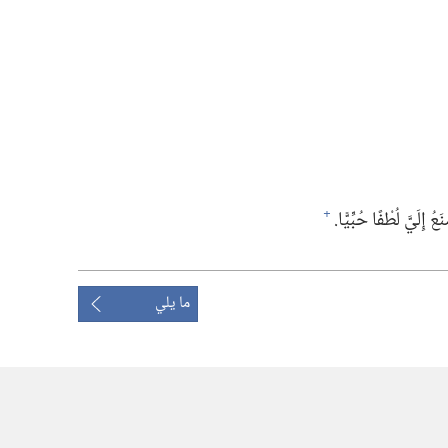
ُ إِلَيَّ لُطْفًا حُبِّيًّا.‏
+
ما يلي