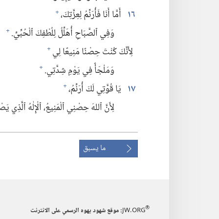
١٦
أَمَّا أَنَا فَأُرَنِّمُ لِعِزَّتِكَ،‏
+
وَفِي ٱلصَّبَاحِ أُهَلِّلُ لِلُطْفِكَ ٱلْحُبِّيِّ.‏
+
لِأَنَّكَ كُنْتَ حِصْنًا مَنِيعًا لِي
+
وَمَلْجَأً فِي يَوْمِ شِدَّتِي.‏
+
١٧
يَا قُوَّتِي لَكَ أُرَنِّمُ،‏
+
لِأَنَّ ٱللهَ حِصْنِي ٱلْمَنِيعُ،‏ ٱلْإِلٰهُ ٱلَّذِي يَصْنَع
ما يسبق
®
JW.ORG
:‏ موقع شهود يهوه الرسمي على الانترنت