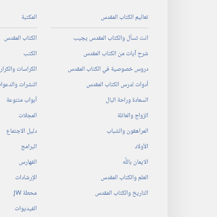
تعاليم الكتاب المقدس
المكتبة
انت تسأل والكتاب المقدس يجيب
الكتاب المقدس
شرح آيات من الكتاب المقدس
الكتب
دروس خصوصية في الكتاب المقدس
الكراسات والكرا
أدوات لدرس الكتاب المقدس
النشرات والدعوا
السعادة وراحة البال
أبواب متنوعة
الزواج والعائلة
المجلات
المراهقون والشباب
دليل الاجتماع
الأولاد
البرامج
الايمان باللّٰه
الفهارس
العلم والكتاب المقدس
الإرشادات
التاريخ والكتاب المقدس
محطة‏ ‏JW
الفيديوات