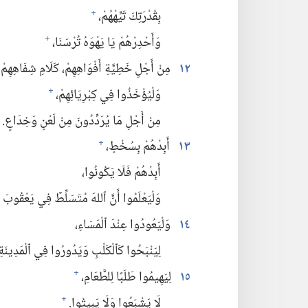
بِقُدْرَتِكَ تَيِّهْهُمْ،‏
+
وَأَحْدِرْهُمْ يَا يَهْوَهُ تُرْسَنَا،‏
+
١٢
مِنْ أَجْلِ خَطِيَّةِ أَفْوَاهِهِمْ،‏ كَلَامِ شِفَاهِهِمْ.‏
وَلْيُؤْخَذُوا فِي كِبْرِيَائِهِمْ،‏
+
مِنْ أَجْلِ مَا يُرَدِّدُونَ مِنْ لَعْنٍ وَخِدَاعٍ.‏
١٣
أَبِدْهُمْ بِسُخْطٍ،‏
+
أَبِدْهُمْ فَلَا يَكُونُوا،‏
وَلْيَعْلَمُوا أَنَّ ٱللهَ مُتَسَلِّطٌ فِي يَعْقُوبَ
١٤
وَلْيَعُودُوا عِنْدَ ٱلْمَسَاءِ،‏
لِيَنْبَحُوا كَٱلْكَلْبِ وَيَدُورُوا فِي ٱلْمَدِينَةِ.
١٥
لِيَهِيمُوا طَلَبًا لِلطَّعَامِ،‏
+
لَا يَشْبَعُوا وَلَا يَبِيتُوا.‏
+