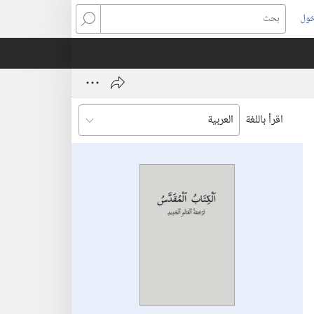
خول
بحث
اقرأ باللغة