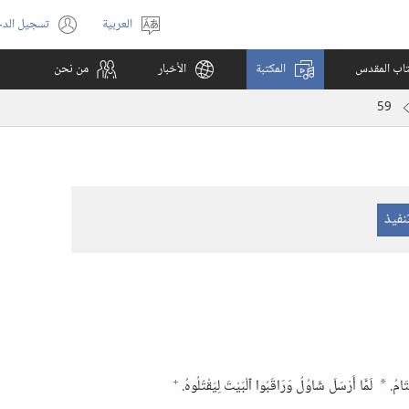
العربية
تسجيل الد
اختر
(يفتح
اللغة
نافذة
كتاب المقدس
المكتبة
الأخبار
من نحن
جديدة)
59
+
َامُ.‏
لَمَّا أَرْسَلَ شَاوُلُ وَرَاقَبُوا ٱلْبَيْتَ لِيَقْتُلُوهُ.‏
*