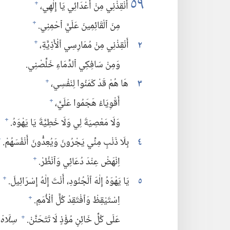
٥٩
أَنْقِذْنِي مِنْ أَعْدَائِي يَا إِلٰهِي،‏
+
مِنَ ٱلْقَائِمِينَ عَلَيَّ ٱحْمِنِي.‏
+
٢
أَنْقِذْنِي مِنْ مُمَارِسِي ٱلْأَذِيَّةِ،‏
+
وَمِنْ سَافِكِي ٱلدِّمَاءِ خَلِّصْنِي.‏
٣
هَا هُمْ قَدْ كَمَنُوا لِنَفْسِي،‏
+
أَقْوِيَاءُ هَجَمُوا عَلَيَّ،‏
+
وَلَا مَعْصِيَةَ لِي وَلَا خَطِيَّةَ يَا يَهْوَهُ.‏
+
٤
بِلَا ذَنْبٍ مِنِّي يَجْرُونَ وَيُعِدُّونَ أَنْفُسَهُمْ.‏
+
اِنْهَضْ عِنْدَ دُعَائِي وَٱنْظُرْ.‏
+
٥
يَا يَهْوَهُ إِلٰهَ ٱلْجُنُودِ،‏ أَنْتَ إِلٰهُ إِسْرَائِيلَ.‏
+
اِسْتَيْقِظْ وَٱفْتَقِدْ كُلَّ ٱلْأُمَمِ.‏
+
عَلَى كُلِّ خَائِنٍ مُؤْذٍ لَا تَتَحَنَّنْ.‏
سِلَاهْ.
+