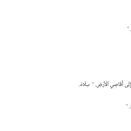
+
 إِلَى أَقَاصِي ٱلْأَرْضِ.‏
سِلَاهْ.‏
+
‏
+