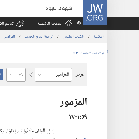
JW.ORG
شهود يهوه
الصفحة الرئيسية
تعاليم ال
المكتبة
الكتاب المقدس
ترجمة العالم الجديد
المزامير
أُنظر الطبعة المنقحة ٢٠١٩
الفصل
عرض
السفر
المزمور
٥٩‏:‏١‏-١٧
لِقَائِدِ ٱلْغِنَاءِ.‏ «لَا تُهْلِكْ».‏ لِدَاوُدَ.‏ مِكْت