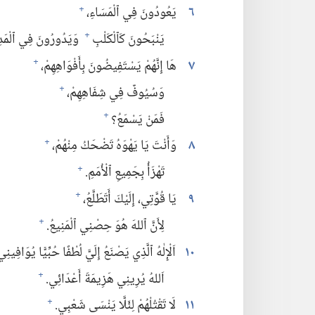
٦
يَعُودُونَ فِي ٱلْمَسَاءِ،‏
+
يَنْبَحُونَ كَٱلْكَلْبِ
وَيَدُورُونَ فِي ٱلْمَدِي
+
٧
هَا إِنَّهُمْ يَسْتَفِيضُونَ بِأَفْوَاهِهِمْ،‏
+
وَسُيُوفٌ فِي شِفَاهِهِمْ،‏
+
فَمَنْ يَسْمَعُ؟‏
+
٨
وَأَنْتَ يَا يَهْوَهُ تَضْحَكُ مِنْهُمْ،‏
+
تَهْزَأُ بِجَمِيعِ ٱلْأُمَمِ.‏
+
٩
يَا قُوَّتِي،‏ إِلَيْكَ أَتَطَلَّعُ،‏
+
لِأَنَّ ٱللهَ هُوَ حِصْنِي ٱلْمَنِيعُ.‏
+
١٠
اَلْإِلٰهُ ٱلَّذِي يَصْنَعُ إِلَيَّ لُطْفًا حُبِّيًّا يُوَافِينِي.
اَللهُ يُرِينِي هَزِيمَةَ أَعْدَائِي.‏
+
١١
لَا تَقْتُلْهُمْ لِئَلَّا يَنْسَى شَعْبِي.‏
+