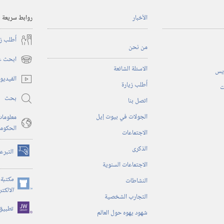
الأخبار
روابط سريعة
أُطلب ز
من نحن
ابحث عن
(يفتح
الاسئلة الشائعة
ريس
نافذة
الفيديو
أُطلب زيارة
جديدة)
ت
بحث
اتصل بنا
الجولات في بيوت إيل
معلومات
الحكوم
الاجتماعات
الذكرى
التبرع
(يفتح
الاجتماعات السنوية
نافذة
جديدة)
مكتبة 
النشاطات
(يفتح
الالكت
التجارب الشخصية
نافذة
تطبيق
جديدة)
شهود يهوه حول العالم