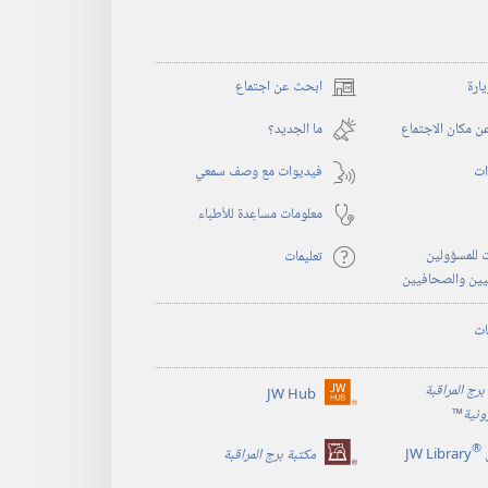
يارة
ابحث عن اجتماع
(يفتح
نافذة
 مكان الاجتماع
ما الجديد؟‏
جديدة)
ات
فيديوات مع وصف سمعي
معلومات مساعِدة للأطباء
 للمسؤولين
تعليمات
يين والصحافيين
ات
برج المراقبة
JW Hub
(يفتح
رونية
™
نافذة
®
جديدة)
JW Library
مكتبة برج المراقبة